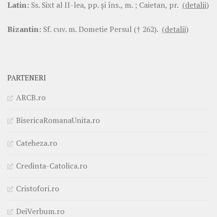
Latin:
Ss. Sixt al II-lea, pp. şi îns., m. ; Caietan, pr.
(detalii)
Bizantin:
Sf. cuv. m. Dometie Persul († 262).
(detalii)
PARTENERI
ARCB.ro
BisericaRomanaUnita.ro
Cateheza.ro
Credinta-Catolica.ro
Cristofori.ro
DeiVerbum.ro