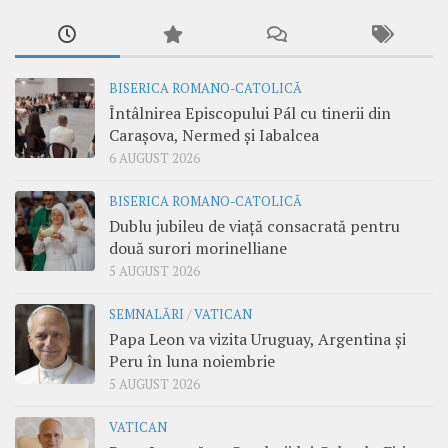
BISERICA ROMANO-CATOLICĂ
Întâlnirea Episcopului Pál cu tinerii din
Carașova, Nermed și Iabalcea
6 AUGUST 2026
BISERICA ROMANO-CATOLICĂ
Dublu jubileu de viață consacrată pentru
două surori morinelliane
5 AUGUST 2026
SEMNALĂRI
/
VATICAN
Papa Leon va vizita Uruguay, Argentina și
Peru în luna noiembrie
5 AUGUST 2026
VATICAN