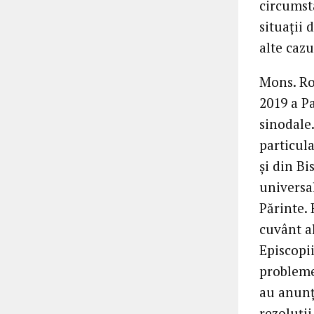
circumst
situații 
alte cazu
Mons. Ro
2019 a Pa
sinodale.
particula
și din Bi
universal
Părinte.
cuvânt a
Episcopi
probleme
au anunț
rezoluți