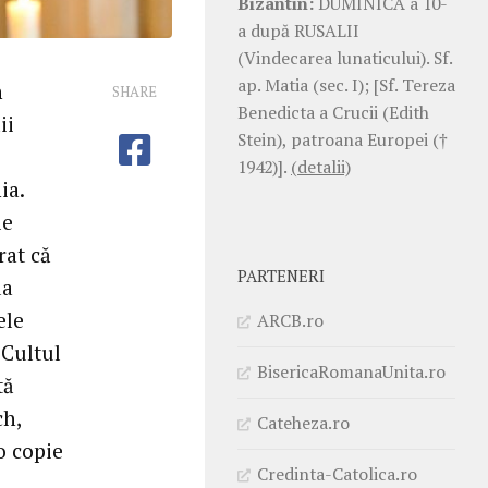
Bizantin:
DUMINICA a 10-
a după RUSALII
(Vindecarea lunaticului). Sf.
ap. Matia (sec. I); [Sf. Tereza
n
SHARE
Benedicta a Crucii (Edith
ii
Stein), patroana Europei (†
1942)].
(detalii)
ia.
le
rat că
PARTENERI
da
ele
ARCB.ro
 Cultul
BisericaRomanaUnita.ro
tă
ch,
Cateheza.ro
o copie
Credinta-Catolica.ro