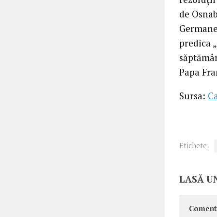
de Osnab
Germane –
predica 
săptămân
Papa Fra
Sursa:
C
Etichete:
LASĂ U
Coment