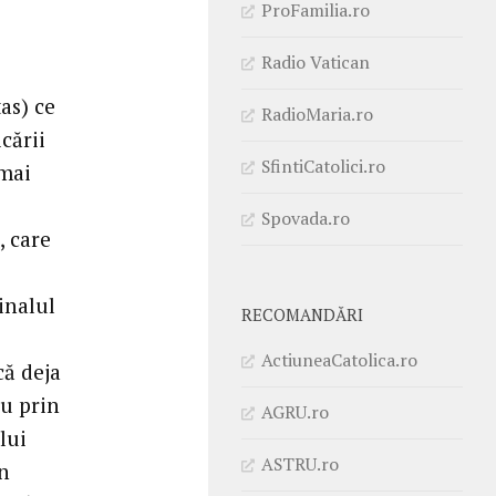
ProFamilia.ro
Radio Vatican
as) ce
RadioMaria.ro
cării
SfintiCatolici.ro
 mai
Spovada.ro
, care
inalul
RECOMANDĂRI
ActiuneaCatolica.ro
că deja
ru prin
AGRU.ro
lui
ASTRU.ro
în