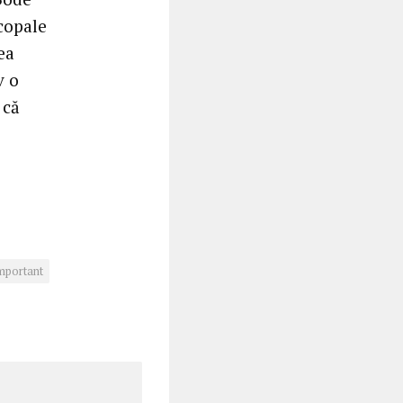
copale
ea
v o
 că
mportant