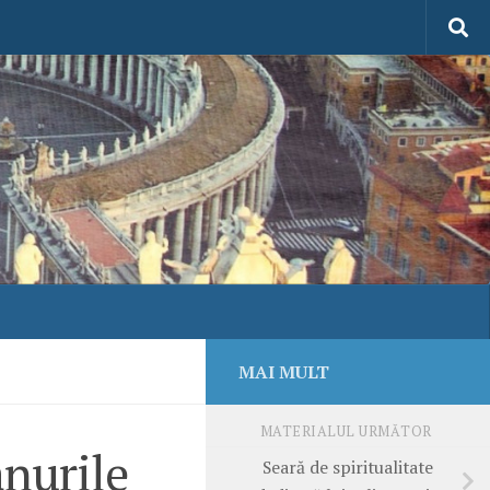
MAI MULT
MATERIALUL URMĂTOR
anurile
Seară de spiritualitate