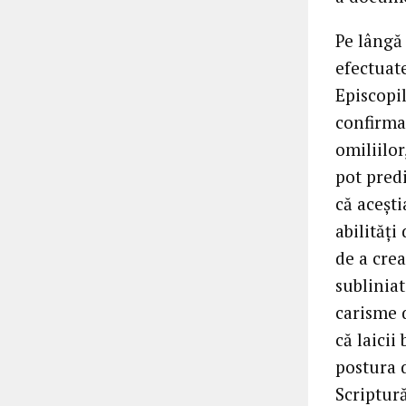
Pe lângă 
efectuate
Episcopil
confirmat
omiliilor
pot pred
că aceșt
abilităț
de a crea
subliniat
carisme d
că laicii
postura 
Scriptură