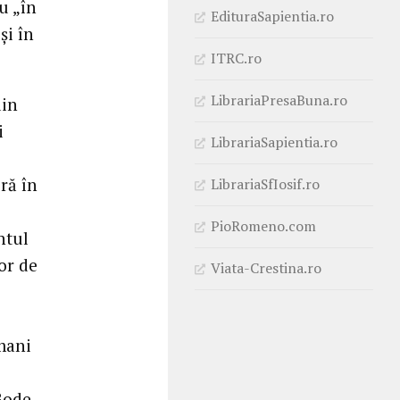
u „în
EdituraSapientia.ro
și în
ITRC.ro
LibrariaPresaBuna.ro
din
i
LibrariaSapientia.ro
eră în
LibrariaSfIosif.ro
PioRomeno.com
ntul
or de
Viata-Crestina.ro
mani
Bode