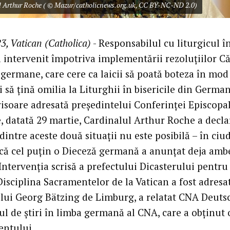
l Arthur Roche ( © Mazur/catholicnews.org.uk, CC BY-NC-ND 2.0)
3, Vatican (Catholica)
- Responsabilul cu liturgicul î
a intervenit împotriva implementării rezoluțiilor Că
 germane, care cere ca laicii să poată boteza în mod
i să țină omilia la Liturghii în bisericile din German
crisoare adresată președintelui Conferinței Episcopa
 datată 29 martie, Cardinalul Arthur Roche a decla
dintre aceste două situații nu este posibilă – în ciu
 că cel puțin o Dieceză germană a anunțat deja amb
 Intervenția scrisă a prefectului Dicasterului pentru
Disciplina Sacramentelor de la Vatican a fost adresa
lui Georg Bätzing de Limburg, a relatat CNA Deuts
ul de știri în limba germană al CNA, care a obținut 
ntului.