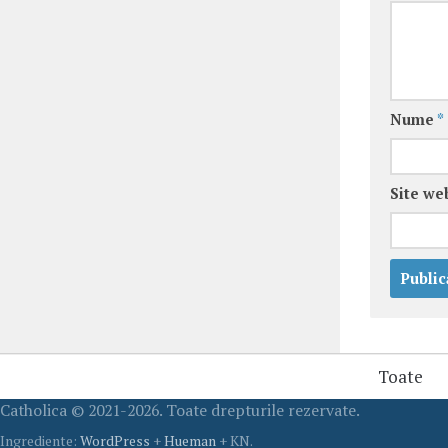
Nume
*
Site we
Toate
Catholica © 2021-2026. Toate drepturile rezervate.
Ingrediente:
WordPress
+
Hueman
+ KN.