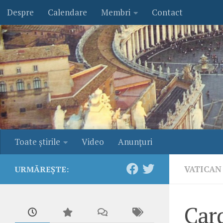
Despre
Calendare
Membri
Contact
Skip to content
Toate ştirile
Video
Anunţuri
VATICAN
URMĂREȘTE:
Card