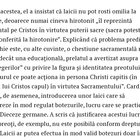
acestea, el a insistat că laicii nu pot rosti omilia la
e, deoarece numai cineva hirotonit „îl reprezintă
al pe Cristos în virtutea puterii sacre (sacra potest
conferită la hirotonire”. Explicând că problema predi
hie este, cu alte cuvinte, o chestiune sacramentală
decât una educațională, prelatul a avertizat asupra
gerilor” cu privire la figura și identitatea preotului
urul ce poate acționa in persona Christi capitis (în
 lui Cristos capul) în virtutea Sacramentului”. Card
s, de asemenea, introducerea unor laici care să
reze în mod regulat botezurile, lucru care se practi
Dieceze germane. A scris că justificarea acestui luc
 preoți, de exemplu, nu este posibilă conform dreptu
Laicii ar putea efectua în mod valid botezuri doar 