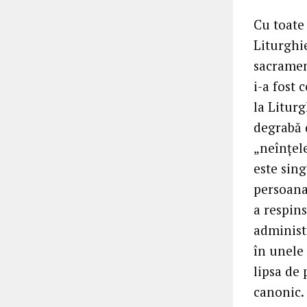
Cu toate 
Liturghi
sacrament
i-a fost 
la Liturg
degrabă 
„neînțele
este sing
persoana
a respin
administ
în unele 
lipsa de
canonic. 