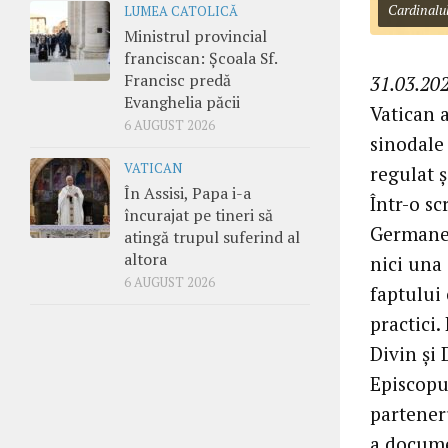
Cardinalu
LUMEA CATOLICĂ
Ministrul provincial
franciscan: Școala Sf.
Francisc predă
31.03.202
Evanghelia păcii
Vatican 
6 AUGUST 2026
sinodale
VATICAN
regulat ș
În Assisi, Papa i-a
Într-o s
încurajat pe tineri să
Germane,
atingă trupul suferind al
altora
nici una 
6 AUGUST 2026
faptului
practici.
Divin și 
Episcopu
partener
a docume