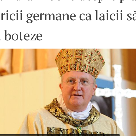
ricii germane ca laicii s
ă boteze