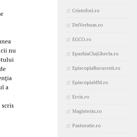
Cristofori.ro
or
DeiVerbum.ro
EGCO.ro
iunea
icii nu
EparhiaClujGherla.ro
ptului
EpiscopiaBucuresti.ro
 de
enția
EpiscopiaMM.ro
ul a
e
Ercis.ro
 scris
Magisteriu.ro
Pastoratie.ro