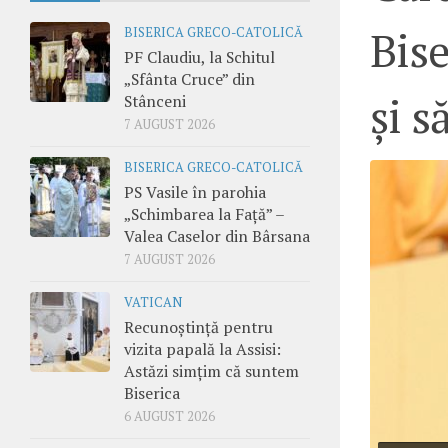
Bise
BISERICA GRECO-CATOLICĂ
PF Claudiu, la Schitul
„Sfânta Cruce” din
și s
Stânceni
7 AUGUST 2026
BISERICA GRECO-CATOLICĂ
PS Vasile în parohia
„Schimbarea la Față” –
Valea Caselor din Bârsana
7 AUGUST 2026
VATICAN
Recunoștință pentru
vizita papală la Assisi:
Astăzi simțim că suntem
Biserica
6 AUGUST 2026