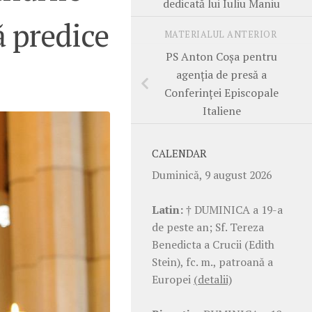
dedicată lui Iuliu Maniu
ă predice
MATERIALUL ANTERIOR
PS Anton Coșa pentru
agenția de presă a
Conferinței Episcopale
Italiene
CALENDAR
Duminică, 9 august 2026
Latin:
† DUMINICA a 19-a
de peste an; Sf. Tereza
Benedicta a Crucii (Edith
Stein), fc. m., patroană a
Europei
(detalii)