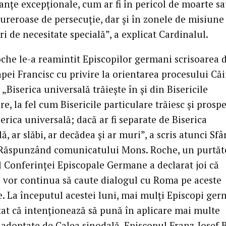
anțe excepționale, cum ar fi în pericol de moarte sa
dureroase de persecuție, dar și în zonele de misiune 
ri de necesitate specială”, a explicat Cardinalul.
che le-a reamintit Episcopilor germani scrisoarea 
pei Francisc cu privire la orientarea procesului Căi
 „Biserica universală trăiește în și din Bisericile
re, la fel cum Bisericile particulare trăiesc și prosp
serica universală; dacă ar fi separate de Biserica
ă, ar slăbi, ar decădea și ar muri”, a scris atunci Sfâ
 Răspunzând comunicatului Mons. Roche, un purtăt
l Conferinței Episcopale Germane a declarat joi că
i vor continua să caute dialogul cu Roma pe aceste
. La începutul acestei luni, mai mulți Episcopi ger
at că intenționează să pună în aplicare mai multe
i adoptate de Calea sinodală. Episcopul Franz-Josef 