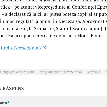
rück – pe atunci vicepreședinte al Conferinței Epis
 a declarat că laicii ar putea boteza copii și ar put
„în mod regulat” la omilii în Dieceza sa. Aproximati
ă mai târziu, la 25 martie, Sfântul Scaun a anunțat
ncisc a acceptat cererea de demisie a Mons. Bode.
atholic News Agency
Congregaţia pentru Cultul Divin şi Disciplina Sacramentelor
Germania
I
N RĂSPUNS
ariu
*