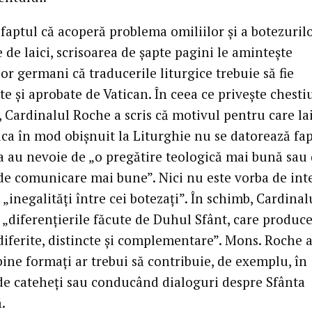
faptul că acoperă problema omiliilor și a botezuril
 de laici, scrisoarea de șapte pagini le amintește
or germani că traducerile liturgice trebuie să fie
e și aprobate de Vatican. În ceea ce privește chest
, Cardinalul Roche a scris că motivul pentru care la
ica în mod obișnuit la Liturghie nu se datorează fa
ia au nevoie de „o pregătire teologică mai bună sau
i de comunicare mai bune”. Nici nu este vorba de int
 „inegalități între cei botezați”. În schimb, Cardinal
 „diferențierile făcute de Duhul Sfânt, care produc
iferite, distincte și complementare”. Mons. Roche a
 bine formați ar trebui să contribuie, de exemplu, în
de cateheți sau conducând dialoguri despre Sfânta
.