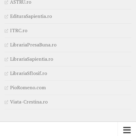
ASTRU.ro
EdituraSapientia.ro
ITRC.ro
LibrariaPresaBuna.ro
LibrariaSapientia.ro
LibrariaSfIosif.ro
PioRomeno.com
Viata-Crestina.ro