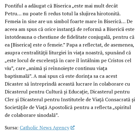
Pontiful a adăugat că Biserica „este mai mult decât
Petru… nu poate fi redus totul la slujirea hirotonită.
Femeia în sine are un simbol foarte mare în Biserică… De
aceea am spus că orice instanță de reformă a Bisericii este
întotdeauna o chestiune de fidelitate conjugală, pentru că
ea [Biserica] este o femeie.” Papa a reflectat, de asemenea,
asupra centralității liturgiei în viața noastră, spunând că
„este locul de excelență în care îl întâlnim pe Cristos cel
viu”, care „animă și reînnoiește continuu viața
baptismală”. A mai spus că este dorința sa ca acest
Dicaster să întreprindă această lucrare în colaborare cu
Dicasterul pentru Cultură și Educație, Dicasterul pentru
Cler și Dicasterul pentru Institutele de Viață Consacrată și
Societățile de Viață Apostolică pentru a reflecta „spiritul
de colaborare sinodală”.
Sursa:
Catholic News Agency