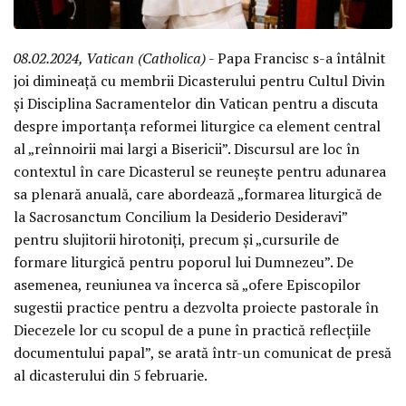
08.02.2024, Vatican (Catholica)
- Papa Francisc s-a întâlnit
joi dimineață cu membrii Dicasterului pentru Cultul Divin
și Disciplina Sacramentelor din Vatican pentru a discuta
despre importanța reformei liturgice ca element central
al „reînnoirii mai largi a Bisericii”. Discursul are loc în
contextul în care Dicasterul se reunește pentru adunarea
sa plenară anuală, care abordează „formarea liturgică de
la Sacrosanctum Concilium la Desiderio Desideravi”
pentru slujitorii hirotoniți, precum și „cursurile de
formare liturgică pentru poporul lui Dumnezeu”. De
asemenea, reuniunea va încerca să „ofere Episcopilor
sugestii practice pentru a dezvolta proiecte pastorale în
Diecezele lor cu scopul de a pune în practică reflecțiile
documentului papal”, se arată într-un comunicat de presă
al dicasterului din 5 februarie.