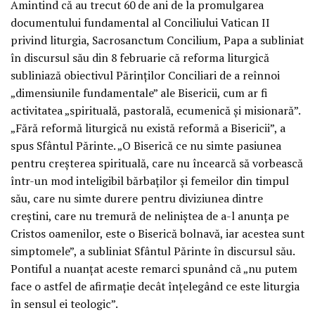
Amintind că au trecut 60 de ani de la promulgarea
documentului fundamental al Conciliului Vatican II
privind liturgia, Sacrosanctum Concilium, Papa a subliniat
în discursul său din 8 februarie că reforma liturgică
subliniază obiectivul Părinților Conciliari de a reînnoi
„dimensiunile fundamentale” ale Bisericii, cum ar fi
activitatea „spirituală, pastorală, ecumenică și misionară”.
„Fără reformă liturgică nu există reformă a Bisericii”, a
spus Sfântul Părinte. „O Biserică ce nu simte pasiunea
pentru creșterea spirituală, care nu încearcă să vorbească
într-un mod inteligibil bărbaților și femeilor din timpul
său, care nu simte durere pentru diviziunea dintre
creștini, care nu tremură de neliniștea de a-l anunța pe
Cristos oamenilor, este o Biserică bolnavă, iar acestea sunt
simptomele”, a subliniat Sfântul Părinte în discursul său.
Pontiful a nuanțat aceste remarci spunând că „nu putem
face o astfel de afirmație decât înțelegând ce este liturgia
în sensul ei teologic”.