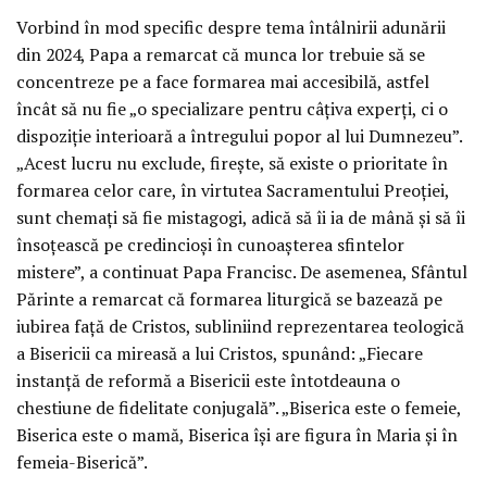
Vorbind în mod specific despre tema întâlnirii adunării
din 2024, Papa a remarcat că munca lor trebuie să se
concentreze pe a face formarea mai accesibilă, astfel
încât să nu fie „o specializare pentru câțiva experți, ci o
dispoziție interioară a întregului popor al lui Dumnezeu”.
„Acest lucru nu exclude, firește, să existe o prioritate în
formarea celor care, în virtutea Sacramentului Preoției,
sunt chemați să fie mistagogi, adică să îi ia de mână și să îi
însoțească pe credincioși în cunoașterea sfintelor
mistere”, a continuat Papa Francisc. De asemenea, Sfântul
Părinte a remarcat că formarea liturgică se bazează pe
iubirea față de Cristos, subliniind reprezentarea teologică
a Bisericii ca mireasă a lui Cristos, spunând: „Fiecare
instanță de reformă a Bisericii este întotdeauna o
chestiune de fidelitate conjugală”. „Biserica este o femeie,
Biserica este o mamă, Biserica își are figura în Maria și în
femeia-Biserică”.