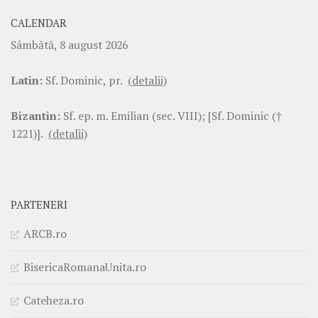
CALENDAR
Sâmbătă, 8 august 2026
Latin:
Sf. Dominic, pr.
(detalii)
Bizantin:
Sf. ep. m. Emilian (sec. VIII); [Sf. Dominic (†
1221)].
(detalii)
PARTENERI
ARCB.ro
BisericaRomanaUnita.ro
Cateheza.ro