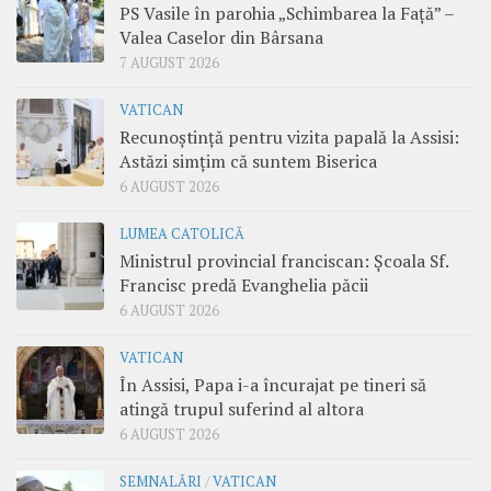
PS Vasile în parohia „Schimbarea la Față” –
Valea Caselor din Bârsana
7 AUGUST 2026
VATICAN
Recunoștință pentru vizita papală la Assisi:
Astăzi simțim că suntem Biserica
6 AUGUST 2026
LUMEA CATOLICĂ
Ministrul provincial franciscan: Școala Sf.
Francisc predă Evanghelia păcii
6 AUGUST 2026
VATICAN
În Assisi, Papa i-a încurajat pe tineri să
atingă trupul suferind al altora
6 AUGUST 2026
SEMNALĂRI
/
VATICAN