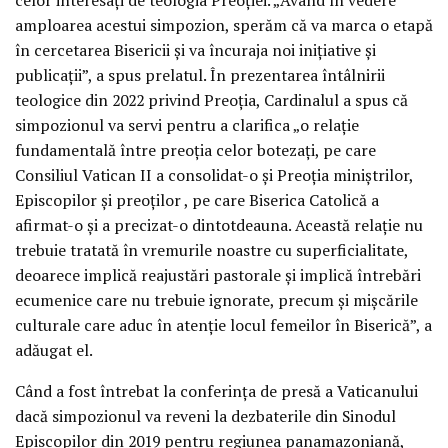
amploarea acestui simpozion, sperăm că va marca o etapă
în cercetarea Bisericii și va încuraja noi inițiative și
publicații”, a spus prelatul. În prezentarea întâlnirii
teologice din 2022 privind Preoția, Cardinalul a spus că
simpozionul va servi pentru a clarifica „o relație
fundamentală între preoția celor botezați, pe care
Consiliul Vatican II a consolidat-o și Preoția miniștrilor,
Episcopilor și preoților , pe care Biserica Catolică a
afirmat-o și a precizat-o dintotdeauna. Această relație nu
trebuie tratată în vremurile noastre cu superficialitate,
deoarece implică reajustări pastorale și implică întrebări
ecumenice care nu trebuie ignorate, precum și mișcările
culturale care aduc în atenție locul femeilor în Biserică”, a
adăugat el.
Când a fost întrebat la conferința de presă a Vaticanului
dacă simpozionul va reveni la dezbaterile din Sinodul
Episcopilor din 2019 pentru regiunea panamazoniană,