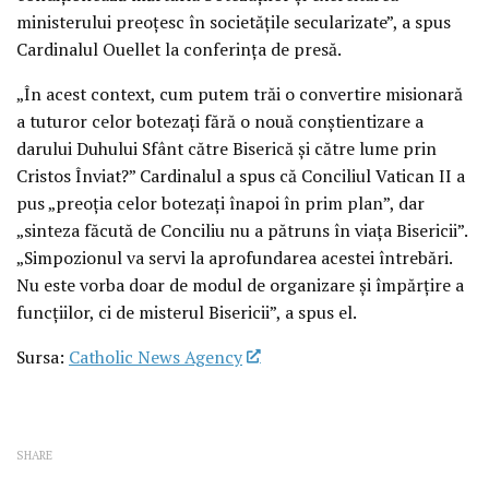
ministerului preoțesc în societățile secularizate”, a spus
Cardinalul Ouellet la conferința de presă.
„În acest context, cum putem trăi o convertire misionară
a tuturor celor botezați fără o nouă conștientizare a
darului Duhului Sfânt către Biserică și către lume prin
Cristos Înviat?” Cardinalul a spus că Conciliul Vatican II a
pus „preoția celor botezați înapoi în prim plan”, dar
„sinteza făcută de Conciliu nu a pătruns în viața Bisericii”.
„Simpozionul va servi la aprofundarea acestei întrebări.
Nu este vorba doar de modul de organizare și împărțire a
funcțiilor, ci de misterul Bisericii”, a spus el.
Sursa:
Catholic News Agency
SHARE