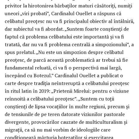
privitor la hirotonirea bărbaților maturi căsătoriți, numiți
uneori „viri probati”, Cardinalul Ouellet a răspuns că
celibatul preoțesc nu va fi principalul obiectiv al întâlnirii,
dar subiectul va fi abordat. „Suntem foarte conștienți de
faptul că problema celibatului este importantă și va fi
tratată, dar nu va fi problema centrală a simpozionului”, a
spus prelatul. „Nu este un simpozion despre celibatul
preoțesc, de parcă această problematică ar trebui să fie
fundamental reluată, ci va fi o perspectivă mai largă,
începând cu Botezul.” Cardinalul Ouellet a publicat o
carte despre tradiția neîntreruptă a celibatului preoțesc
în ritul latin în 2019: „Prietenii Mirelui: pentru o viziune
reînnoită a celibatului preoțesc”. „Suntem cu toții
conștienți de lipsa vocațiilor în multe regiuni, precum și
de tensiunile de pe teren datorate viziunilor pastorale
divergente, provocărilor cauzate de multiculturalism și
migrații, ca să nu mai vorbim de ideologiile care
condiționează mărturia botezaților și exercitarea