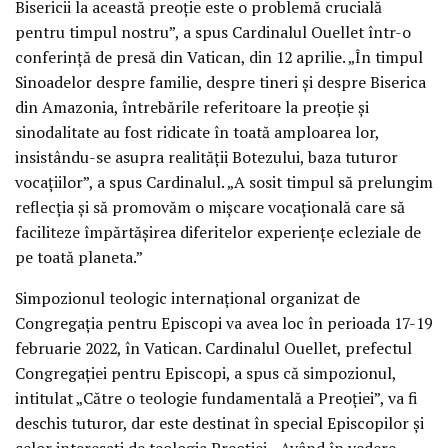
Bisericii la această preoție este o problemă crucială
pentru timpul nostru”, a spus Cardinalul Ouellet într-o
conferință de presă din Vatican, din 12 aprilie. „În timpul
Sinoadelor despre familie, despre tineri și despre Biserica
din Amazonia, întrebările referitoare la preoție și
sinodalitate au fost ridicate în toată amploarea lor,
insistându-se asupra realității Botezului, baza tuturor
vocațiilor”, a spus Cardinalul. „A sosit timpul să prelungim
reflecția și să promovăm o mișcare vocațională care să
faciliteze împărtășirea diferitelor experiențe ecleziale de
pe toată planeta.”
Simpozionul teologic internațional organizat de
Congregația pentru Episcopi va avea loc în perioada 17-19
februarie 2022, în Vatican. Cardinalul Ouellet, prefectul
Congregației pentru Episcopi, a spus că simpozionul,
intitulat „Către o teologie fundamentală a Preoției”, va fi
deschis tuturor, dar este destinat în special Episcopilor și
celor interesați de teologia Preoției. „Având în vedere