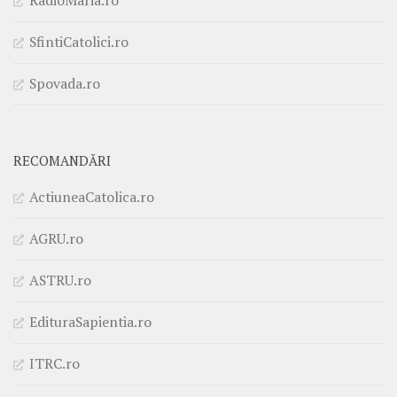
RadioMaria.ro
SfintiCatolici.ro
Spovada.ro
RECOMANDĂRI
ActiuneaCatolica.ro
AGRU.ro
ASTRU.ro
EdituraSapientia.ro
ITRC.ro