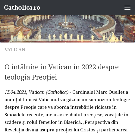
Catholica.ro
Skip to content
VATICAN
O întâlnire în Vatican în 2022 despre
teologia Preoției
13.04.2021, Vatican (Catholica)
- Cardinalul Marc Ouellet a
anunțat luni că Vaticanul va găzdui un simpozion teologic
despre Preoție care va aborda întrebările ridicate în
Sinoadele recente, inclusiv celibatul preoțesc, vocațiile în
scădere și rolul femeilor în Biserică. „Perspectiva din
Revelația divină asupra preoției lui Cristos și participarea