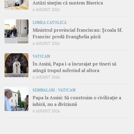
Astăzi simțim că suntem Biserica
6 AUGUST 2026
LUMEA CATOLICĂ
Ministrul provincial franciscan: Școala Sf.
Francisc predă Evanghelia păcii
6 AUGUST 2026
VATICAN
În Assisi, Papa i-a încurajat pe tineri să
atingă trupul suferind al altora
6 AUGUST 2026
SEMNALĂRI
/
VATICAN
Papa la Assisi: Să construim o civilizație a
iubirii, nu a diviziunii
6 AUGUST 2026