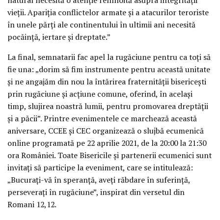
vieții. Apariția conflictelor armate și a atacurilor teroriste
în unele părți ale continentului în ultimii ani necesită
pocăință, iertare și dreptate.”
La final, semnatarii fac apel la rugăciune pentru ca toți să
fie una: „dorim să fim instrumente pentru această unitate
și ne angajăm din nou la întărirea fraternității bisericești
prin rugăciune și acțiune comune, oferind, în același
timp, slujirea noastră lumii, pentru promovarea dreptății
și a păcii”. Printre evenimentele ce marchează această
aniversare, CCEE și CEC organizează o slujbă ecumenică
online programată pe 22 aprilie 2021, de la 20:00 la 21:30
ora României. Toate Bisericile și partenerii ecumenici sunt
invitați să participe la eveniment, care se intitulează:
„Bucurați-vă în speranță, aveți răbdare în suferință,
perseverați în rugăciune”, inspirat din versetul din
Romani 12,12.