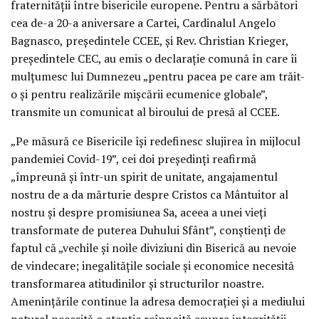
fraternității între bisericile europene. Pentru a sărbători
cea de-a 20-a aniversare a Cartei, Cardinalul Angelo
Bagnasco, președintele CCEE, și Rev. Christian Krieger,
președintele CEC, au emis o declarație comună în care îi
mulțumesc lui Dumnezeu „pentru pacea pe care am trăit-
o și pentru realizările mișcării ecumenice globale”,
transmite un comunicat al biroului de presă al CCEE.
„Pe măsură ce Bisericile își redefinesc slujirea în mijlocul
pandemiei Covid-19”, cei doi președinți reafirmă
„împreună și într-un spirit de unitate, angajamentul
nostru de a da mărturie despre Cristos ca Mântuitor al
nostru și despre promisiunea Sa, aceea a unei vieți
transformate de puterea Duhului Sfânt”, conștienți de
faptul că „vechile și noile diviziuni din Biserică au nevoie
de vindecare; inegalitățile sociale și economice necesită
transformarea atitudinilor și structurilor noastre.
Amenințările continue la adresa democrației și a mediului
natural necesită o atenție reînnoită asupra integrității