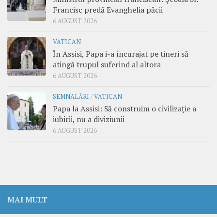
Francisc predă Evanghelia păcii
6 AUGUST 2026
VATICAN
În Assisi, Papa i-a încurajat pe tineri să
atingă trupul suferind al altora
6 AUGUST 2026
SEMNALĂRI
/
VATICAN
Papa la Assisi: Să construim o civilizație a
iubirii, nu a diviziunii
6 AUGUST 2026
MAI MULT