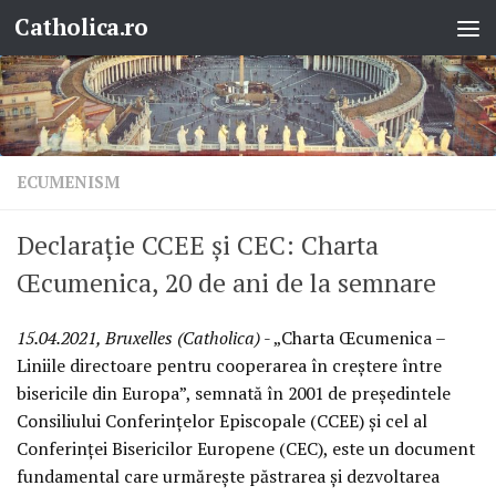
Catholica.ro
Skip to content
ECUMENISM
Declarație CCEE și CEC: Charta
Œcumenica, 20 de ani de la semnare
15.04.2021, Bruxelles (Catholica)
- „Charta Œcumenica –
Liniile directoare pentru cooperarea în creștere între
bisericile din Europa”, semnată în 2001 de președintele
Consiliului Conferințelor Episcopale (CCEE) și cel al
Conferinței Bisericilor Europene (CEC), este un document
fundamental care urmărește păstrarea și dezvoltarea