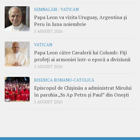
SEMNALĂRI
/
VATICAN
Papa Leon va vizita Uruguay, Argentina și
Peru în luna noiembrie
5 AUGUST 2026
VATICAN
Papa Leon către Cavalerii lui Columb: Fiți
profeți ai armoniei într-o epocă a diviziunii
5 AUGUST 2026
BISERICA ROMANO-CATOLICĂ
Episcopul de Chișinău a administrat Mirului
în parohia „Ss Ap Petru și Paul” din Onești
5 AUGUST 2026