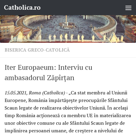
Catholica.ro
Skip to content
BISERICA GRECO-CATOLICĂ
Iter Europaeum: Interviu cu
ambasadorul Zăpîrțan
15.05.2021, Roma (Catholica)
- „Ca stat membru al Uniunii
Europene, România împărtășește preocupările Sfântului
Scaun legate de realizarea obiectivelor Uniunii. În același
timp România acționează ca membru UE în materializarea
unor obiective comune cu ale Sfântului Scaun legate de
împlinirea persoanei umane, de creștere a nivelului de