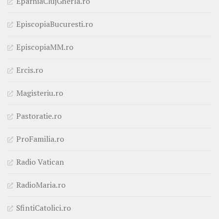
EparhiaClujGherla.ro
EpiscopiaBucuresti.ro
EpiscopiaMM.ro
Ercis.ro
Magisteriu.ro
Pastoratie.ro
ProFamilia.ro
Radio Vatican
RadioMaria.ro
SfintiCatolici.ro