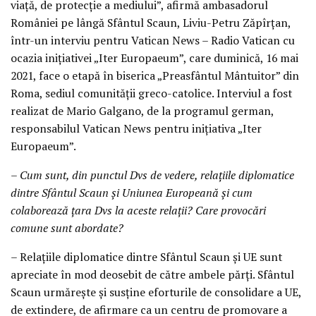
viață, de protecție a mediului”, afirmă ambasadorul
României pe lângă Sfântul Scaun, Liviu-Petru Zăpîrțan,
într-un interviu pentru Vatican News – Radio Vatican cu
ocazia inițiativei „Iter Europaeum”, care duminică, 16 mai
2021, face o etapă în biserica „Preasfântul Mântuitor” din
Roma, sediul comunității greco-catolice. Interviul a fost
realizat de Mario Galgano, de la programul german,
responsabilul Vatican News pentru inițiativa „Iter
Europaeum”.
– Cum sunt, din punctul Dvs de vedere, relațiile diplomatice
dintre Sfântul Scaun și Uniunea Europeană și cum
colaborează țara Dvs la aceste relații? Care provocări
comune sunt abordate?
– Relațiile diplomatice dintre Sfântul Scaun și UE sunt
apreciate în mod deosebit de către ambele părți. Sfântul
Scaun urmărește și susține eforturile de consolidare a UE,
de extindere, de afirmare ca un centru de promovare a