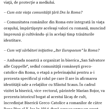
viață, de protecție a mediului.
– Cum este viața comunității țării Dvs la Roma?
– Comunitatea românilor din Roma este integrată în viața
orașului, împărtășește aceleași valori cu romanii, muncind
împreună și cultivându-și în același timp trăsăturile
identitare.
– Cum veți sărbători inițiativa „Iter Europaeum” la Roma?
– Ambasada noastră a organizat în biserica „San Salvatore
alle Coppelle”, sediul comunității românești greco-
catolice din Roma, o etapă a pelerinajului pentru a-i
prezenta specificul și rolul pe care îl are în afirmarea
identității sale a relațiilor cu Sfântul Scaun. În cadrul
vizitei la biserică, vice-rectorul, părintele Marian Bojor, va
prezenta istoricul bogat al acestui lăcaș de cult,
încredințat Bisericii Greco-Catolice a romanilor de către
Papa Pius al X-lea în 1914, după care va urma un scurt