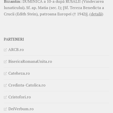
Bizantin:
DUMINICA a 10-a după RUSALII (Vindecarea
lunaticului). Sf. ap. Matia (sec. I); [Sf. Tereza Benedicta a
Crucii (Edith Stein), patroana Europei († 1942)].
(detalii)
PARTENERI
ARCB.ro
BisericaRomanaUnita.ro
Cateheza.ro
Credinta-Catolica.ro
Cristofori.ro
DeiVerbum.ro