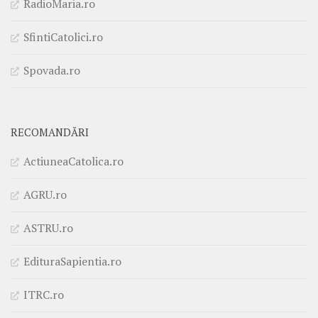
RadioMaria.ro
SfintiCatolici.ro
Spovada.ro
RECOMANDĂRI
ActiuneaCatolica.ro
AGRU.ro
ASTRU.ro
EdituraSapientia.ro
ITRC.ro