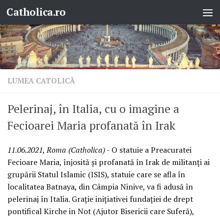
Catholica.ro
Skip to content
LUMEA CATOLICĂ
Pelerinaj, în Italia, cu o imagine a
Fecioarei Maria profanată în Irak
11.06.2021, Roma (Catholica)
- O statuie a Preacuratei
Fecioare Maria, înjosită și profanată în Irak de militanți ai
grupării Statul Islamic (ISIS), statuie care se afla în
localitatea Batnaya, din Câmpia Ninive, va fi adusă în
pelerinaj în Italia. Grație inițiativei fundației de drept
pontifical Kirche in Not (Ajutor Bisericii care Suferă),