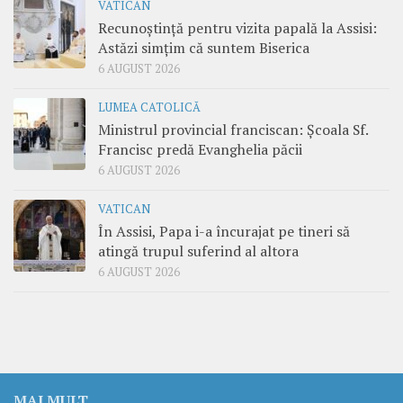
VATICAN
Recunoștință pentru vizita papală la Assisi:
Astăzi simțim că suntem Biserica
6 AUGUST 2026
LUMEA CATOLICĂ
Ministrul provincial franciscan: Școala Sf.
Francisc predă Evanghelia păcii
6 AUGUST 2026
VATICAN
În Assisi, Papa i-a încurajat pe tineri să
atingă trupul suferind al altora
6 AUGUST 2026
MAI MULT