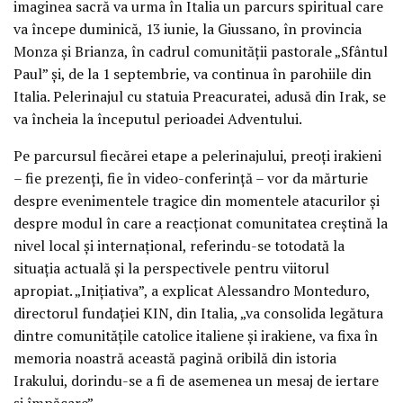
imaginea sacră va urma în Italia un parcurs spiritual care
va începe duminică, 13 iunie, la Giussano, în provincia
Monza și Brianza, în cadrul comunității pastorale „Sfântul
Paul” și, de la 1 septembrie, va continua în parohiile din
Italia. Pelerinajul cu statuia Preacuratei, adusă din Irak, se
va încheia la începutul perioadei Adventului.
Pe parcursul fiecărei etape a pelerinajului, preoți irakieni
– fie prezenți, fie în video-conferință – vor da mărturie
despre evenimentele tragice din momentele atacurilor și
despre modul în care a reacționat comunitatea creștină la
nivel local și internațional, referindu-se totodată la
situația actuală și la perspectivele pentru viitorul
apropiat. „Inițiativa”, a explicat Alessandro Monteduro,
directorul fundației KIN, din Italia, „va consolida legătura
dintre comunitățile catolice italiene și irakiene, va fixa în
memoria noastră această pagină oribilă din istoria
Irakului, dorindu-se a fi de asemenea un mesaj de iertare
și împăcare”.