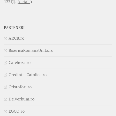
1221)].
(detalii)
PARTENERI
ARCB.ro
BisericaRomanaUnita.ro
Cateheza.ro
Credinta-Catolica.ro
Cristofori.ro
DeiVerbum.ro
EGCO.ro