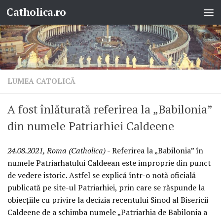
Catholica.ro
Skip to content
LUMEA CATOLICĂ
A fost înlăturată referirea la „Babilonia”
din numele Patriarhiei Caldeene
24.08.2021, Roma (Catholica)
- Referirea la „Babilonia” în
numele Patriarhatului Caldeean este improprie din punct
de vedere istoric. Astfel se explică într-o notă oficială
publicată pe site-ul Patriarhiei, prin care se răspunde la
obiecțiile cu privire la decizia recentului Sinod al Bisericii
Caldeene de a schimba numele „Patriarhia de Babilonia a