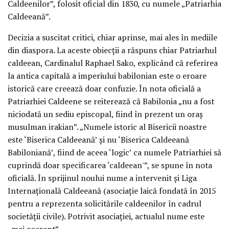
Caldeenilor”, folosit oficial din 1830, cu numele „Patriarhia
Caldeeană”.
Decizia a suscitat critici, chiar aprinse, mai ales în mediile
din diaspora. La aceste obiecții a răspuns chiar Patriarhul
caldeean, Cardinalul Raphael Sako, explicând că referirea
la antica capitală a imperiului babilonian este o eroare
istorică care creează doar confuzie. În nota oficială a
Patriarhiei Caldeene se reiterează că Babilonia „nu a fost
niciodată un sediu episcopal, fiind în prezent un oraș
musulman irakian”. „Numele istoric al Bisericii noastre
este ‘Biserica Caldeeană’ și nu ‘Biserica Caldeeană
Babiloniană’, fiind de aceea ‘logic’ ca numele Patriarhiei să
cuprindă doar specificarea ‘caldeean'”, se spune în nota
oficială. În sprijinul noului nume a intervenit și Liga
Internațională Caldeeană (asociație laică fondată în 2015
pentru a reprezenta solicitările caldeenilor în cadrul
societății civile). Potrivit asociației, actualul nume este
„mai coerent”.