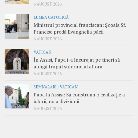
6 AUGUST 2026
LUMEA CATOLICĂ
Ministrul provincial franciscan: Școala Sf.
Francisc predă Evanghelia păcii
6 AUGUST 2026
VATICAN
În Assisi, Papa i-a încurajat pe tineri să
atingă trupul suferind al altora
6 AUGUST 2026
SEMNALĂRI
/
VATICAN
Papa la Assisi: Să construim o civilizație a
iubirii, nu a diviziunii
6 AUGUST 2026