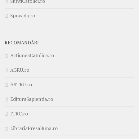
SfintiCatolici.ro
Spovada.ro
RECOMANDĂRI
ActiuneaCatolica.ro
AGRU.ro
ASTRU.ro
EdituraSapientia.ro
ITRC.ro
LibrariaPresaBuna.ro