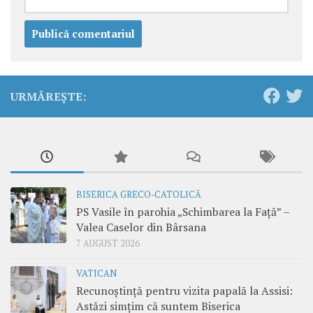
URMĂREȘTE:
BISERICA GRECO-CATOLICĂ
PS Vasile în parohia „Schimbarea la Față” –
Valea Caselor din Bârsana
7 AUGUST 2026
VATICAN
Recunoștință pentru vizita papală la Assisi:
Astăzi simțim că suntem Biserica