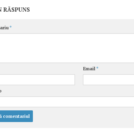
N RĂSPUNS
ariu
*
Email
*
b