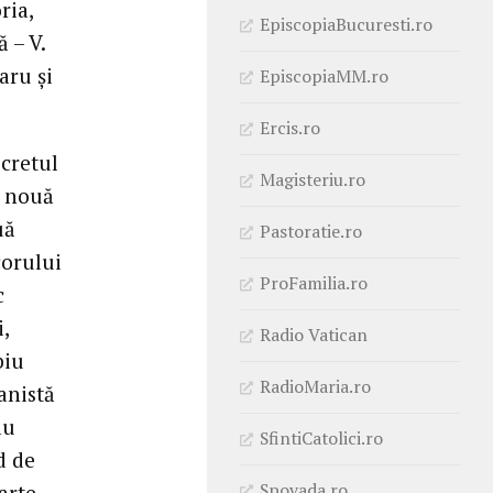
ria,
EpiscopiaBucuresti.ro
 – V.
aru și
EpiscopiaMM.ro
Ercis.ro
ecretul
Magisteriu.ro
o nouă
uă
Pastoratie.ro
corului
ProFamilia.ro
c
,
Radio Vatican
biu
RadioMaria.ro
anistă
au
SfintiCatolici.ro
d de
Spovada.ro
arte