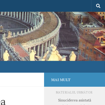
MAI MULT
MATERIALUL URMĂTOR
ea
Sinuciderea asistată