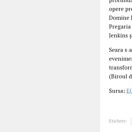
opere pr
Domine D
Pregaria 
Jenkins 
Seara s-a
eveniment
transfor
(Biroul 
Sursa:
E
Etichete: