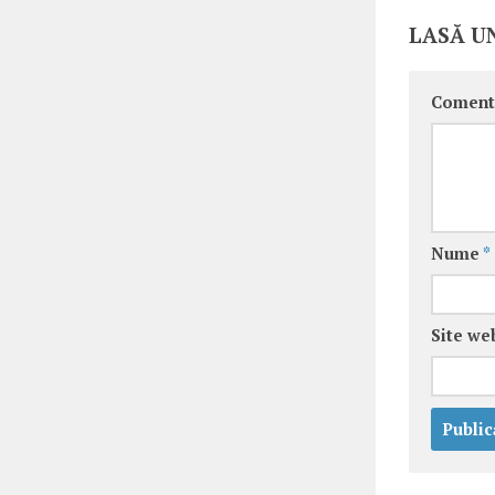
LASĂ U
Coment
Nume
*
Site we