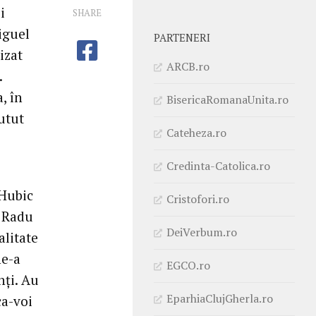
i
SHARE
iguel
PARTENERI
izat
ARCB.ro
.
, în
BisericaRomanaUnita.ro
utut
Cateheza.ro
Credinta-Catolica.ro
 Hubic
Cristofori.ro
l Radu
DeiVerbum.ro
alitate
ne-a
EGCO.ro
nți. Au
EparhiaClujGherla.ro
ca-voi