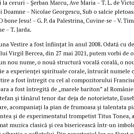
 la ceruri – Șerban Marcu, Ave Maria – T. L. de Victo
oi Doamne – Nicolae Georgescu, Sub o salcie pletoasă
 bone Jesu! – G. P. da Palestrina, Cuvine-se – V. Tim
e – T. Jarda.
na Vestire a fost înființat în anul 2008. Odată cu d
lui Virgil Bercea, din 27 mai 2021, putem vorbi de 
 un nou nume, o nouă structură vocală corală, o no
ie a experienței spirituale corale, întrucât numele 
ire a fost întregit cu cel al compozitorului Francis
ara a fost întregită de „marele bariton” al României
tefan și tânărul tenor dar deja de notorietate, Euse
are, acompaniați la pian de frumoasa și talentata pi
entea și de experimentatul trompetist Titus Tonea, 
mat muzica clasică și cea bisericească într-un imbol
vibrație a sufletului. Din repertoriul lor au făcut p