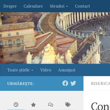
Despre
Calendare
Membri
Contact
Skip to content
Toate ştirile
Video
Anunţuri
BISERIC
URMĂREȘTE:
Con