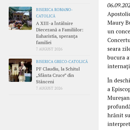
06.09.202
BISERICA ROMANO-
Apostoli
CATOLICĂ
Maury Bu
A XIII-a Întâlnire
Diecezană a Familiilor:
un conce
Euharistia, speranța
Concertu
familiei
seara zi
7 AUGUST 2026
bucura a
BISERICA GRECO-CATOLICĂ
internați
PF Claudiu, la Schitul
„Sfânta Cruce” din
În desch
Stânceni
a Episco
7 AUGUST 2026
Mureșan,
profundă
hrănit s
interpre