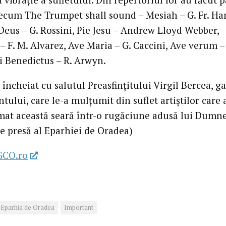
ecum The Trumpet shall sound – Mesiah – G. Fr. Ha
eus – G. Rossini, Pie Jesu – Andrew Lloyd Webber,
– F. M. Alvarez, Ave Maria – G. Caccini, Ave verum –
și Benedictus – R. Arwyn.
 încheiat cu salutul Preasfințitului Virgil Bercea, g
ului, care le-a mulțumit din suflet artiștilor care 
mat această seară într-o rugăciune adusă lui Dumn
de presă al Eparhiei de Oradea)
GCO.ro
Eparhia de Oradea
Important