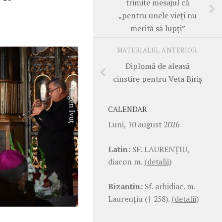
trimite mesajul că
„pentru unele vieți nu
merită să lupți”
MATERIALUL ANTERIOR
Diplomă de aleasă
cinstire pentru Veta Biriș
CALENDAR
Luni, 10 august 2026
Latin:
SF. LAURENŢIU,
diacon m.
(detalii)
Bizantin:
Sf. arhidiac. m.
Laurenţiu († 258).
(detalii)