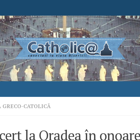
A GRECO-CATOLICĂ
cert la Oradea în onoar