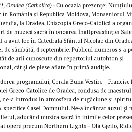
1, Oradea (Catholica)
- Cu ocazia prezenței Nunțiulu
c în România și Republica Moldova, Monseniorul M
endía, la Oradea, Episcopia Greco-Catolică a organ
rt de muzică sacră în onoarea Înaltpreasfinției Sale
l a avut loc în Catedrala Sfântul Nicolae din Oradea
lei de sâmbătă, 4 septembrie. Publicul numeros s-a p
tât de arii cunoscute din repertoriul autohton și
onal, cât și de piese aflate în primă audiție.
iderea programului, Corala Buna Vestire – Francisc
piei Greco-Catolice de Oradea, condusă de maestru
 ne-a introdus în atmosfera de rugăciune și spiritu
, specifice Casei Domnului. Ne-a încântat auzul și 
ufletul, aducând muzica sacră în inimile celor preze
tat opere precum Northern Lights – Ola Gjeilo, Ridi