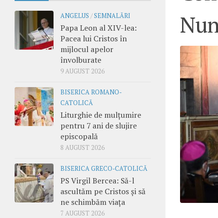
Nun
ANGELUS
/
SEMNALĂRI
Papa Leon al XIV-lea:
Pacea lui Cristos în
mijlocul apelor
învolburate
9 AUGUST 2026
BISERICA ROMANO-
CATOLICĂ
Liturghie de mulțumire
pentru 7 ani de slujire
episcopală
8 AUGUST 2026
BISERICA GRECO-CATOLICĂ
PS Virgil Bercea: Să-l
ascultăm pe Cristos și să
ne schimbăm viața
7 AUGUST 2026