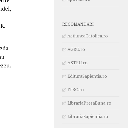
ndel,
RECOMANDĂRI
 K.
ActiuneaCatolica.ro
azda
AGRU.ro
au
ASTRU.ro
ezeu.
EdituraSapientia.ro
ITRC.ro
LibrariaPresaBuna.ro
LibrariaSapientia.ro