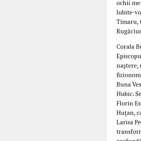
ochii mei
Iubite-v
Timaru, O
Rugăciun
Corala Bu
Episcopu
naștere,
fizionom
Buna Vest
Hubic. Se
Florin Es
Huțan, c
Larisa P
transfor
profundă 