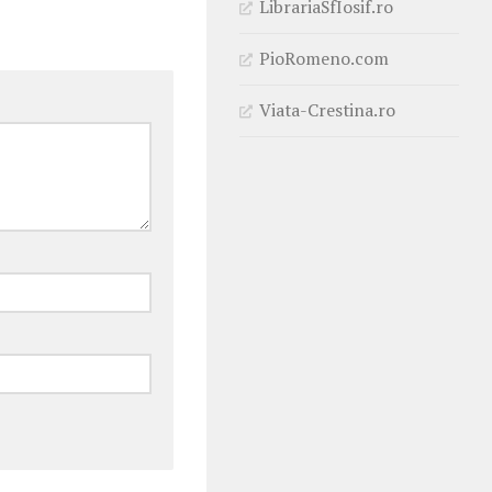
LibrariaSfIosif.ro
PioRomeno.com
Viata-Crestina.ro