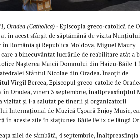
1, Oradea (Catholica)
- Episcopia greco-catolică de 
at în acest sfârșit de săptămână de vizita Nunțiului
c în România și Republica Moldova, Miguel Maury
care a binecuvântat lucrările de reabilitare atât a bi
tolice Nașterea Maicii Domnului din Haieu-Băile 1 
Catedralei Sfântul Nicolae din Oradea. Însoțit de
itul Virgil Bercea, Episcopul greco-catolic de Oradea
a în Oradea, vineri 3 septembrie, Înaltpreasfințitul
 vizitat și i-a salutat pe tinerii și organizatorii
ului Internațional de Muzică Ușoară Enjoy Music, ca
ă în aceste zile în stațiunea Băile Felix de lângă O
ața zilei de sâmbătă, 4 septembrie, Înaltpreasfinția 