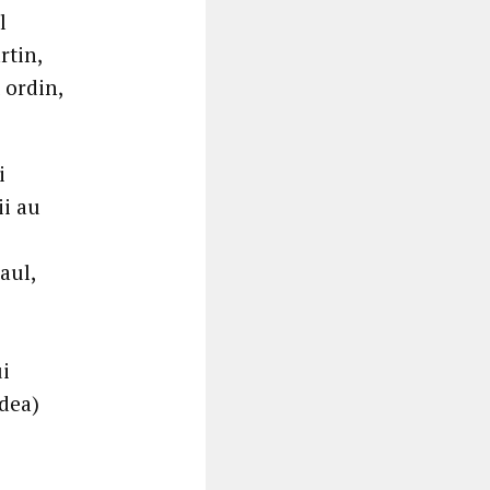
l
rtin,
 ordin,
i
ii au
aul,
ui
dea)