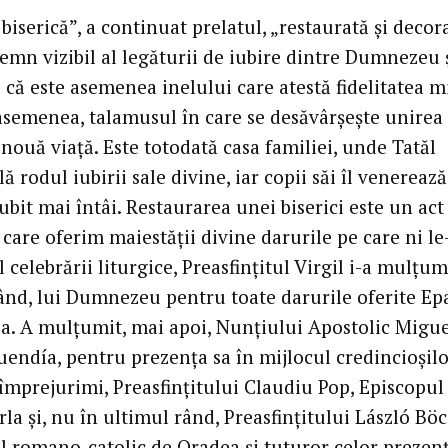
biserică”, a continuat prelatul, „restaurată și decora
semn vizibil al legăturii de iubire dintre Dumnezeu 
că este asemenea inelului care atestă fidelitatea mi
 asemenea, talamusul în care se desăvârșește unirea 
nouă viață. Este totodată casa familiei, unde Tatăl
 rodul iubirii sale divine, iar copii săi îl venerează
iubit mai întâi. Restaurarea unei biserici este un act
 care oferim maiestății divine darurile pe care ni le-
l celebrării liturgice, Preasfințitul Virgil i-a mulțumi
ând, lui Dumnezeu pentru toate darurile oferite Ep
a. A mulțumit, mai apoi, Nunțiului Apostolic Migue
endía, pentru prezența sa în mijlocul credincioșilo
 împrejurimi, Preasfințitului Claudiu Pop, Episcopul
la și, nu în ultimul rând, Preasfințitului László Böc
l romano-catolic de Oradea și tuturor celor prezenț