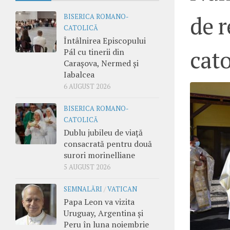
de r
BISERICA ROMANO-
CATOLICĂ
Întâlnirea Episcopului
cato
Pál cu tinerii din
Carașova, Nermed și
Iabalcea
6 AUGUST 2026
BISERICA ROMANO-
CATOLICĂ
Dublu jubileu de viață
consacrată pentru două
surori morinelliane
5 AUGUST 2026
SEMNALĂRI
/
VATICAN
Papa Leon va vizita
Uruguay, Argentina și
Peru în luna noiembrie