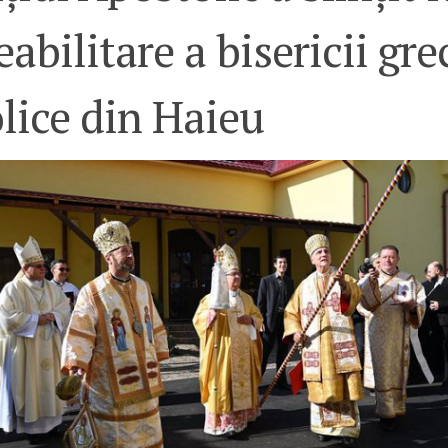
eabilitare a bisericii gre
lice din Haieu