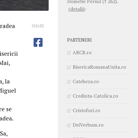
Dometie Persul († 262).
(detalii)
Oradea
SHARE
PARTENERI
ARCB.ro
sericii
Mai,
BisericaRomanaUnita.ro
, la
Cateheza.ro
 Miguel
Credinta-Catolica.ro
re se
Cristofori.ro
radea.
DeiVerbum.ro
Sa,