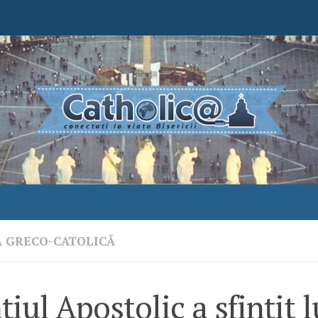
A GRECO-CATOLICĂ
iul Apostolic a sfințit l