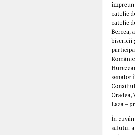
împreună
catolic d
catolic d
Bercea, a
bisericii
particip
României
Hurezean
senator 
Consiliu
Oradea, V
Laza – p
În cuvân
salutul 