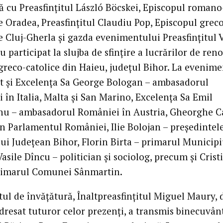
 cu Preasfințitul László Böcskei, Episcopul romano
e Oradea, Preasfințitul Claudiu Pop, Episcopul grec
e Cluj-Gherla și gazda evenimentului Preasfințitul V
u participat la slujba de sfințire a lucrărilor de ren
 greco-catolice din Haieu, județul Bihor. La evenim
at și Excelența Sa George Bologan – ambasadorul
 în Italia, Malta și San Marino, Excelența Sa Emil
u – ambasadorul României în Austria, Gheorghe C
în Parlamentul României, Ilie Bolojan – președintel
lui Județean Bihor, Florin Birta – primarul Municipi
asile Dîncu – politician și sociolog, precum și Crist
rimarul Comunei Sânmartin.
tul de învățătură, Înaltpreasfințitul Miguel Maury,
adresat tuturor celor prezenți, a transmis binecuvân