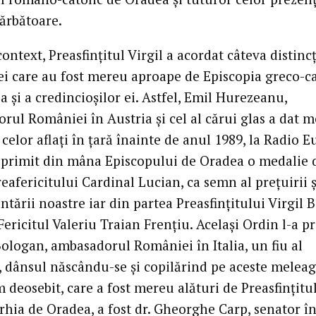
sărbătoare.
context, Preasfințitul Virgil a acordat câteva distincț
ei care au fost mereu aproape de Episcopia greco-ca
 și a credincioșilor ei. Astfel, Emil Hurezeanu,
rul României în Austria și cel al cărui glas a dat 
celor aflați în țară înainte de anul 1989, la Radio 
a primit din mâna Episcopului de Oradea o medalie 
eafericitului Cardinal Lucian, ca semn al prețuirii ș
tării noastre iar din partea Preasfințitului Virgil B
ericitul Valeriu Traian Frențiu. Același Ordin l-a pr
ologan, ambasadorul României în Italia, un fiu al
, dânsul născându-se și copilărind pe aceste meleag
 deosebit, care a fost mereu alături de Preasfințitul
rhia de Oradea, a fost dr. Gheorghe Carp, senator î