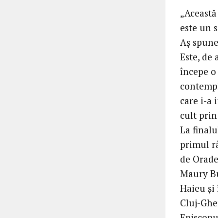
„Această 
este un 
Aș spune 
Este, de
începe o 
contemplă
care i-a 
cult prin
La finalu
primul r
de Orade
Maury Bu
Haieu și
Cluj-Gher
Episcopu