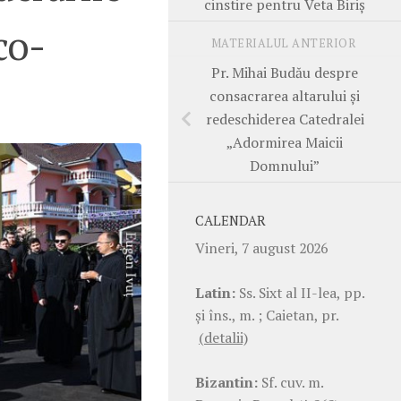
cinstire pentru Veta Biriș
co-
MATERIALUL ANTERIOR
Pr. Mihai Budău despre
consacrarea altarului și
redeschiderea Catedralei
„Adormirea Maicii
Domnului”
CALENDAR
Vineri, 7 august 2026
Latin:
Ss. Sixt al II-lea, pp.
şi îns., m. ; Caietan, pr.
(detalii)
Bizantin:
Sf. cuv. m.