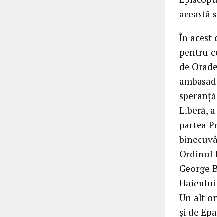
această 
În acest 
pentru c
de Oradea
ambasado
speranță 
Liberă, 
partea Pr
binecuvân
Ordinul F
George B
Haieului
Un alt om
și de Epa