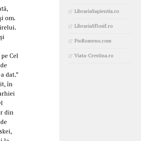
tă,
LibrariaSapientia.ro
și om.
LibrariaSfIosif.ro
relui.
și
PioRomeno.com
 pe Cel
Viata-Crestina.ro
 de
a dat.”
t, în
arhiei
l
r din
 de
skei,
i la