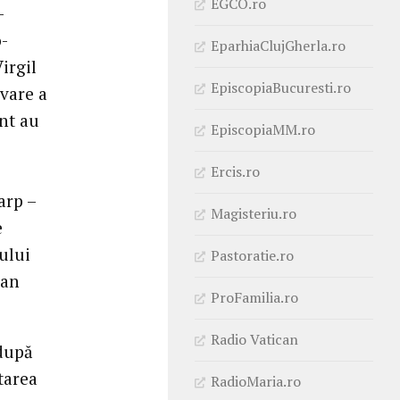
EGCO.ro
-
o-
EparhiaClujGherla.ro
irgil
EpiscopiaBucuresti.ro
ovare a
ent au
EpiscopiaMM.ro
Ercis.ro
arp –
Magisteriu.ro
e
ului
Pastoratie.ro
ian
ProFamilia.ro
Radio Vatican
 după
tarea
RadioMaria.ro