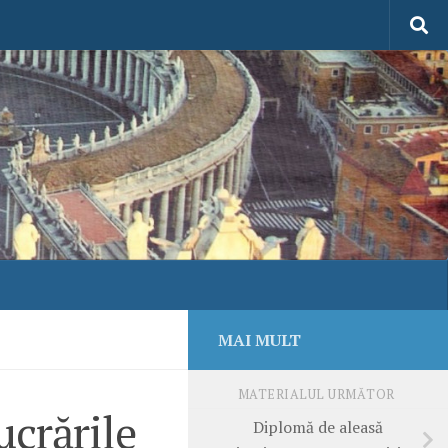
MAI MULT
MATERIALUL URMĂTOR
ucrările
Diplomă de aleasă