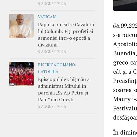
5 AUGUST 2026
VATICAN
Papa Leon către Cavalerii
06.09.202
lui Columb: Fiți profeți ai
s-a bucur
armoniei într-o epocă a
Apostoli
diviziunii
Buendía, 
5 AUGUST 2026
greco-ca
BISERICA ROMANO-
cât și a 
CATOLICĂ
Episcopul de Chișinău a
Preasfinț
administrat Mirului în
sosirea s
parohia „Ss Ap Petru și
Maury i-a
Paul” din Onești
5 AUGUST 2026
Festival
desfășoar
În dimine