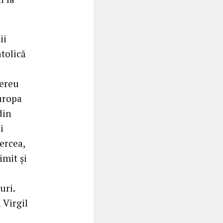
ii
tolică
mereu
Europa
din
i
ercea,
imit și
uri.
 Virgil
n