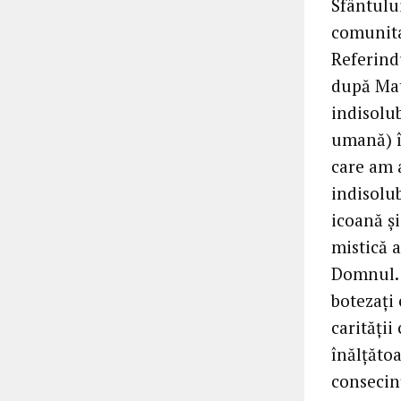
Sfântului
comunita
Referindu
după Mate
indisolub
umană) î
care am a
indisolub
icoană ș
mistică a
Domnul. 
botezați 
carități
înălțătoa
consecin