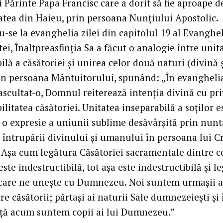
 Părinte Papa Francisc care a dorit să fie aproape d
tea din Haieu, prin persoana Nunțiului Apostolic.
-se la evanghelia zilei din capitolul 19 al Evanghel
i, Înaltpreasfinția Sa a făcut o analogie între unit
ilă a căsătoriei și unirea celor două naturi (divină 
n persoana Mântuitorului, spunând: „În evangheli
scultat-o, Domnul reiterează intenția divină cu pri
ilitatea căsătoriei. Unitatea inseparabilă a soților e
i o expresie a uniunii sublime desăvârșită prin nunt
 întrupării divinului și umanului în persoana lui Cr
Așa cum legătura Căsătoriei sacramentale dintre c
este indestructibilă, tot așa este indestructibilă și l
i care ne unește cu Dumnezeu. Noi suntem urmașii a
re căsătorii; părtași ai naturii Sale dumnezeiești și 
ță acum suntem copii ai lui Dumnezeu.”