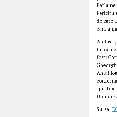
Parlamen
Fericitu
de care a
care a ma
Au fost ș
lucrările
fost: Co
Gheorghe
Antal Ioa
conferită
spiritua
Dumnezeu
Sursa:
E