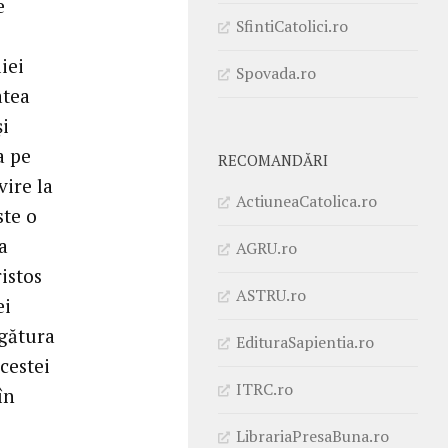
e
SfintiCatolici.ro
iei
Spovada.ro
atea
și
a pe
RECOMANDĂRI
vire la
ActiuneaCatolica.ro
ste o
a
AGRU.ro
istos
ASTRU.ro
ei
egătura
EdituraSapientia.ro
cestei
ITRC.ro
în
LibrariaPresaBuna.ro