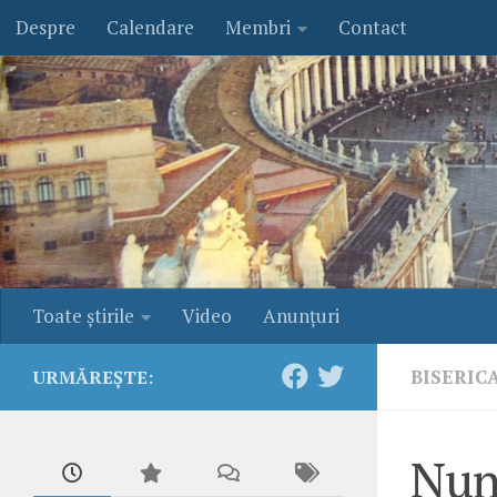
Despre
Calendare
Membri
Contact
Skip to content
Toate ştirile
Video
Anunţuri
BISERIC
URMĂREȘTE:
Nunț