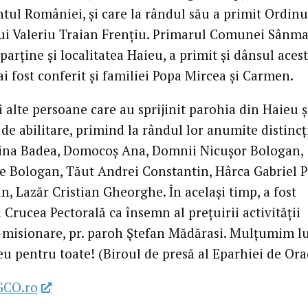
tul României, și care la rândul său a primit Ordinu
lui Valeriu Traian Frențiu. Primarul Comunei Sânma
parține și localitatea Haieu, a primit și dânsul acest
i fost conferit și familiei Popa Mircea și Carmen.
i alte persoane care au sprijinit parohia din Haieu ș
 de abilitare, primind la rândul lor anumite distincț
rina Badea, Domocoș Ana, Domnii Nicușor Bologan,
 Bologan, Tăut Andrei Constantin, Hârca Gabriel P
n, Lazăr Cristian Gheorghe. În același timp, a fost
 Crucea Pectorală ca însemn al prețuirii activității
l-misionare, pr. paroh Ștefan Mădărasi. Mulțumim l
 pentru toate! (Biroul de presă al Eparhiei de Ora
GCO.ro