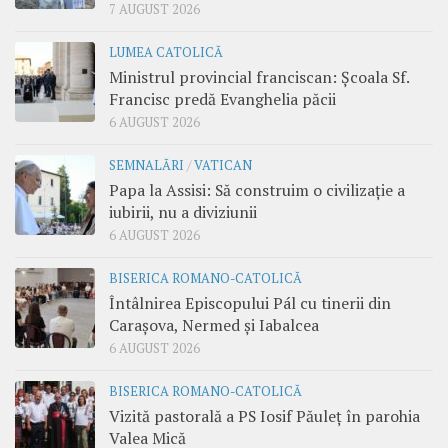
7 AUGUST 2026
LUMEA CATOLICĂ
Ministrul provincial franciscan: Școala Sf.
Francisc predă Evanghelia păcii
6 AUGUST 2026
SEMNALĂRI
/
VATICAN
Papa la Assisi: Să construim o civilizație a
iubirii, nu a diviziunii
6 AUGUST 2026
BISERICA ROMANO-CATOLICĂ
Întâlnirea Episcopului Pál cu tinerii din
Carașova, Nermed și Iabalcea
6 AUGUST 2026
BISERICA ROMANO-CATOLICĂ
Vizită pastorală a PS Iosif Păuleț în parohia
Valea Mică