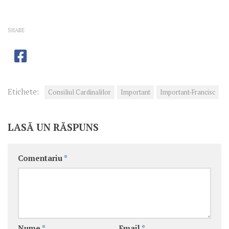
SHARE
Etichete:
Consiliul Cardinalilor
Important
Important-Francisc
LASĂ UN RĂSPUNS
Comentariu
*
Nume
*
Email
*