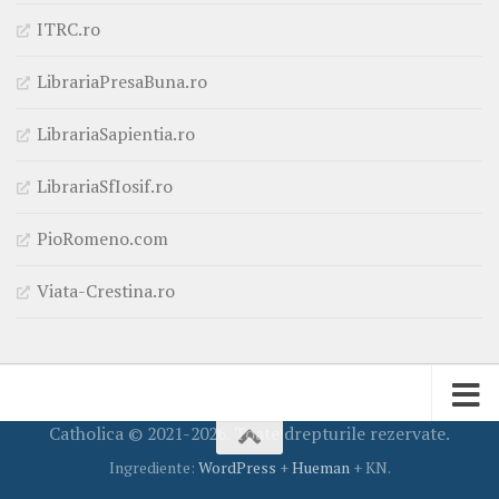
ITRC.ro
LibrariaPresaBuna.ro
LibrariaSapientia.ro
LibrariaSfIosif.ro
PioRomeno.com
Viata-Crestina.ro
Catholica © 2021-2026. Toate drepturile rezervate.
Ingrediente:
WordPress
+
Hueman
+ KN.