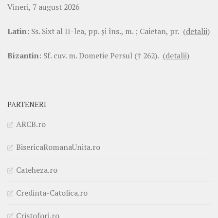
Vineri, 7 august 2026
Latin:
Ss. Sixt al II-lea, pp. şi îns., m. ; Caietan, pr.
(detalii)
Bizantin:
Sf. cuv. m. Dometie Persul († 262).
(detalii)
PARTENERI
ARCB.ro
BisericaRomanaUnita.ro
Cateheza.ro
Credinta-Catolica.ro
Cristofori.ro