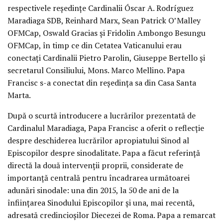
respectivele reședințe Cardinalii Óscar A. Rodríguez
Maradiaga SDB, Reinhard Marx, Sean Patrick O’Malley
OFMCap, Oswald Gracias și Fridolin Ambongo Besungu
OFMCap, în timp ce din Cetatea Vaticanului erau
conectați Cardinalii Pietro Parolin, Giuseppe Bertello și
secretarul Consiliului, Mons. Marco Mellino. Papa
Francisc s-a conectat din reședința sa din Casa Santa
Marta.
După o scurtă introducere a lucrărilor prezentată de
Cardinalul Maradiaga, Papa Francisc a oferit o reflecție
despre deschiderea lucrărilor apropiatului Sinod al
Episcopilor despre sinodalitate. Papa a făcut referință
directă la două intervenții proprii, considerate de
importanță centrală pentru încadrarea următoarei
adunări sinodale: una din 2015, la 50 de ani de la
înființarea Sinodului Episcopilor și una, mai recentă,
adresată credincioșilor Diecezei de Roma. Papa a remarcat