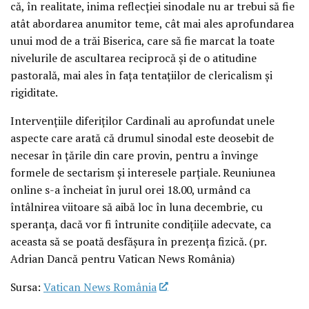
că, în realitate, inima reflecției sinodale nu ar trebui să fie
atât abordarea anumitor teme, cât mai ales aprofundarea
unui mod de a trăi Biserica, care să fie marcat la toate
nivelurile de ascultarea reciprocă și de o atitudine
pastorală, mai ales în fața tentațiilor de clericalism și
rigiditate.
Intervențiile diferiților Cardinali au aprofundat unele
aspecte care arată că drumul sinodal este deosebit de
necesar în țările din care provin, pentru a învinge
formele de sectarism și interesele parțiale. Reuniunea
online s-a încheiat în jurul orei 18.00, urmând ca
întâlnirea viitoare să aibă loc în luna decembrie, cu
speranța, dacă vor fi întrunite condițiile adecvate, ca
aceasta să se poată desfășura în prezența fizică. (pr.
Adrian Dancă pentru Vatican News România)
Sursa:
Vatican News România