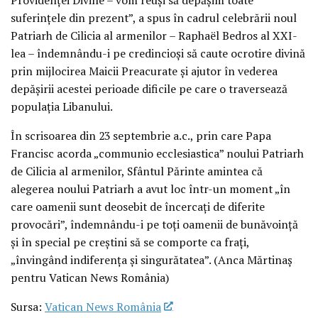
suferințele din prezent”, a spus în cadrul celebrării noul
Patriarh de Cilicia al armenilor – Raphaël Bedros al XXI-
lea – îndemnându-i pe credincioși să caute ocrotire divină
prin mijlocirea Maicii Preacurate și ajutor în vederea
depășirii acestei perioade dificile pe care o traversează
populația Libanului.
În scrisoarea din 23 septembrie a.c., prin care Papa
Francisc acorda „communio ecclesiastica” noului Patriarh
de Cilicia al armenilor, Sfântul Părinte amintea că
alegerea noului Patriarh a avut loc într-un moment „în
care oamenii sunt deosebit de încercați de diferite
provocări”, îndemnându-i pe toți oamenii de bunăvoință
și în special pe creștini să se comporte ca frați,
„învingând indiferența și singurătatea”. (Anca Mărtinaș
pentru Vatican News România)
Sursa:
Vatican News România