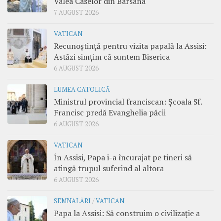
Valea Caselor din Bârsana
7 AUGUST 2026
VATICAN
Recunoștință pentru vizita papală la Assisi:
Astăzi simțim că suntem Biserica
6 AUGUST 2026
LUMEA CATOLICĂ
Ministrul provincial franciscan: Școala Sf.
Francisc predă Evanghelia păcii
6 AUGUST 2026
VATICAN
În Assisi, Papa i-a încurajat pe tineri să
atingă trupul suferind al altora
6 AUGUST 2026
SEMNALĂRI
/
VATICAN
Papa la Assisi: Să construim o civilizație a