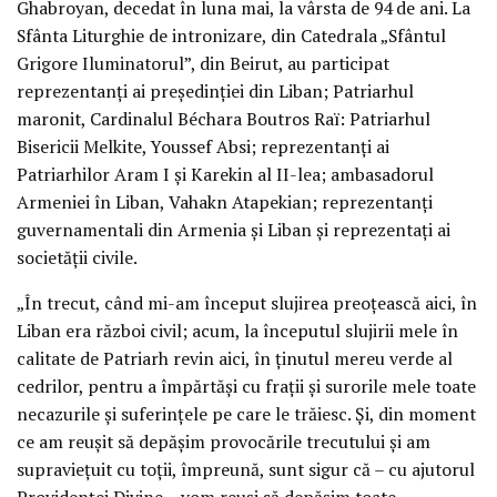
Ghabroyan, decedat în luna mai, la vârsta de 94 de ani. La
Sfânta Liturghie de intronizare, din Catedrala „Sfântul
Grigore Iluminatorul”, din Beirut, au participat
reprezentanți ai președinției din Liban; Patriarhul
maronit, Cardinalul Béchara Boutros Raï: Patriarhul
Bisericii Melkite, Youssef Absi; reprezentanți ai
Patriarhilor Aram I și Karekin al II-lea; ambasadorul
Armeniei în Liban, Vahakn Atapekian; reprezentanți
guvernamentali din Armenia și Liban și reprezentați ai
societății civile.
„În trecut, când mi-am început slujirea preoțească aici, în
Liban era război civil; acum, la începutul slujirii mele în
calitate de Patriarh revin aici, în ținutul mereu verde al
cedrilor, pentru a împărtăși cu frații și surorile mele toate
necazurile și suferințele pe care le trăiesc. Și, din moment
ce am reușit să depășim provocările trecutului și am
supraviețuit cu toții, împreună, sunt sigur că – cu ajutorul
Providenței Divine – vom reuși să depășim toate