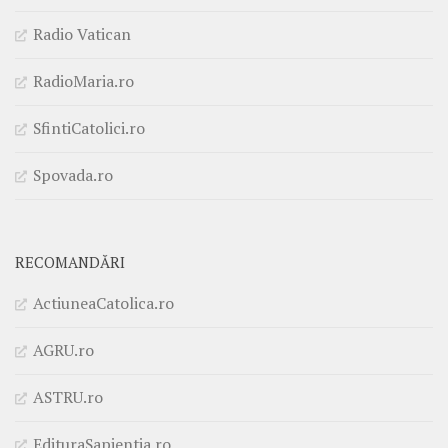
Radio Vatican
RadioMaria.ro
SfintiCatolici.ro
Spovada.ro
RECOMANDĂRI
ActiuneaCatolica.ro
AGRU.ro
ASTRU.ro
EdituraSapientia.ro