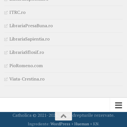
ITRC.ro
LibrariaPresaBuna.ro
LibrariaSapientia.ro
LibrariaSfIosif.ro
PioRomeno.com
Viata-Crestina.ro
Catholica © 2021-2026. Toate drepturile rezervate.
Ingrediente:
WordPress
+
Hueman
+ KN.