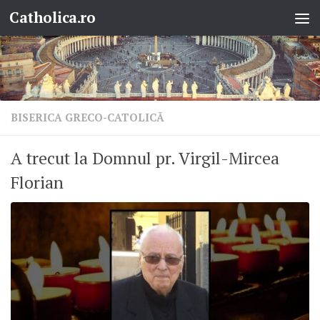
Catholica.ro
Skip to content
BISERICA GRECO-CATOLICĂ
A trecut la Domnul pr. Virgil-Mircea
Florian