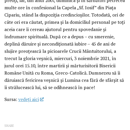
preoți, iar, din anul 2007, duminica și în sărbători petrecea
multe ore în confesional la Capela „Sf. Iosif” din Piața
Cipariu, stând la dispoziția credincioșilor. Totodată, ori de
câte ori era căutat, primea și la domiciliul personal pe toți
aceia care îi cereau ajutorul pentru spovedanie și
îndrumare spirituală. După ce a depus – cu smerenie,
deplină dăruire și necondiționată iubire – 45 de ani de
slujire preoțească la picioarele Crucii Mântuitorului, a
trecut la gloria veșnică, miercuri, 3 noiembrie 2021, în
jurul orei 15.10, între martirii și mărturisitorii Bisericii
Române Unită cu Roma, Greco-Catolică. Dumnezeu să îi
dăruiască fericirea veșnică și Lumina cea fără de sfârșit să
îi strălucească lui, să se odihnească în pace!
Sursa:
vedeţi aici
SHARE