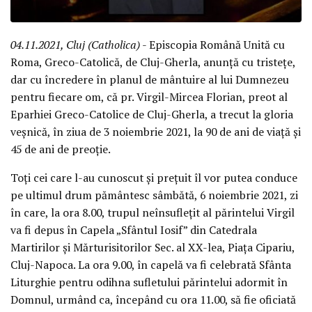
04.11.2021, Cluj (Catholica)
- Episcopia Română Unită cu
Roma, Greco-Catolică, de Cluj-Gherla, anunță cu tristețe,
dar cu încredere în planul de mântuire al lui Dumnezeu
pentru fiecare om, că pr. Virgil-Mircea Florian, preot al
Eparhiei Greco-Catolice de Cluj-Gherla, a trecut la gloria
veșnică, în ziua de 3 noiembrie 2021, la 90 de ani de viață și
45 de ani de preoție.
Toți cei care l-au cunoscut și prețuit îl vor putea conduce
pe ultimul drum pământesc sâmbătă, 6 noiembrie 2021, zi
în care, la ora 8.00, trupul neînsuflețit al părintelui Virgil
va fi depus în Capela „Sfântul Iosif” din Catedrala
Martirilor și Mărturisitorilor Sec. al XX-lea, Piața Cipariu,
Cluj-Napoca. La ora 9.00, în capelă va fi celebrată Sfânta
Liturghie pentru odihna sufletului părintelui adormit în
Domnul, urmând ca, începând cu ora 11.00, să fie oficiată