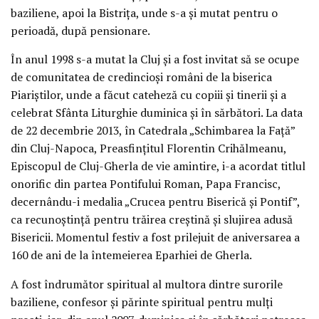
baziliene, apoi la Bistrița, unde s-a și mutat pentru o
perioadă, după pensionare.
În anul 1998 s-a mutat la Cluj și a fost invitat să se ocupe
de comunitatea de credincioși români de la biserica
Piariștilor, unde a făcut cateheză cu copiii și tinerii și a
celebrat Sfânta Liturghie duminica și în sărbători. La data
de 22 decembrie 2013, în Catedrala „Schimbarea la Față”
din Cluj-Napoca, Preasfințitul Florentin Crihălmeanu,
Episcopul de Cluj-Gherla de vie amintire, i-a acordat titlul
onorific din partea Pontifului Roman, Papa Francisc,
decernându-i medalia „Crucea pentru Biserică și Pontif”,
ca recunoștință pentru trăirea creștină și slujirea adusă
Bisericii. Momentul festiv a fost prilejuit de aniversarea a
160 de ani de la întemeierea Eparhiei de Gherla.
A fost îndrumător spiritual al multora dintre surorile
baziliene, confesor și părinte spiritual pentru mulți