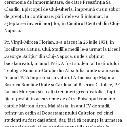
ceremonia de înmormântare, de către Preasfinția Sa
Claudiu, Episcopul de Cluj-Gherla, împreună cu un sobor
de preoți. În continuare, părintele va fi înhumat, în
așteptarea învierii morților, în Cimitirul Central din Cluj-
Napoca.
Pr. Virgil-Mircea Florian, s-a născut la 26 iulie 1931, în
localitatea Cătina, Cluj. Studiile medii le-a urmat la Liceul
„George Barițiu” din Cluj-Napoca, unde a obținut
bacalaureatul, în anul 1951. A fost student al Institutului
Teologic Romano-Catolic din Alba Iulia, unde s-a înscris
în anul 1955 împreună cu viitorul Arhiepiscop Major al
Bisericii Române Unite și Cardinal al Bisericii Catolice, PF
Lucian Mureșan și cu alți trei tineri greco-catolici, fapt
făcut posibil în acea vreme de către Episcopul romano-
catolic Márton Áron. Mai târziu, în anul IV de studii,
printr-un ordin al Departamentului Cultelor, cei cinci
studenți au fost dați afară, dar, fără să renunțe la urmarea
propriei vocații, și-au continuat studiile teologice în