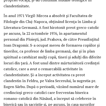
clandestinitate.
În anul 1971 Virgil-Mircea a absolvit și Facultatea de
Filologie din Cluj-Napoca, obținând licența în Limba și
Literatura Germană. A fost hirotonit preot greco-catolic
pe ascuns, la 22 octombrie 1976, în apartamentul
personal din Ploiești, jud. Prahova, de către Preasfințitul
Ioan Dragomir. S-a ocupat mereu de formarea copiilor și
tinerilor, ca profesor de limba germană, dar și în plan
spiritual a catehizat mulți copii, tineri și adulți din diferite
locuri din țară. A fost unul dintre mărturisitorii credinței
catolice, care a avut o remarcabilă activitate în
clandestinitate. Și-a început activitatea ca preot
clandestin în Feldru, pe Valea Secerului, la sugestia pr.
Eugen Sârbu. După o perioadă, văzând numărul mare de
credincioși greco-catolici care frecventau biserica
romano-catolică din Năsăud, a început să celebreze în
biserică sau în sacristie și, pe ascuns, în casa surorilor