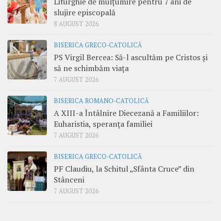
Liturghie de mulțumire pentru 7 ani de
slujire episcopală
8 AUGUST 2026
BISERICA GRECO-CATOLICĂ
PS Virgil Bercea: Să-l ascultăm pe Cristos și
să ne schimbăm viața
7 AUGUST 2026
BISERICA ROMANO-CATOLICĂ
A XIII-a Întâlnire Diecezană a Familiilor:
Euharistia, speranța familiei
7 AUGUST 2026
BISERICA GRECO-CATOLICĂ
PF Claudiu, la Schitul „Sfânta Cruce” din
Stânceni
7 AUGUST 2026