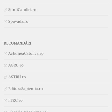
SfintiCatolici.ro
Spovada.ro
RECOMANDĂRI
ActiuneaCatolica.ro
AGRU.ro
ASTRU.ro
EdituraSapientia.ro
ITRC.ro
LibrariaPresaBuna.ro