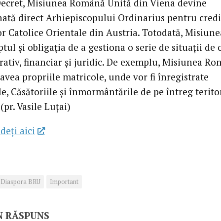
Decret, Misiunea Română Unită din Viena devine
ată direct Arhiepiscopului Ordinarius pentru credi
or Catolice Orientale din Austria. Totodată, Misiune
tul și obligația de a gestiona o serie de situații de 
rativ, financiar și juridic. De exemplu, Misiunea R
avea propriile matricole, unde vor fi înregistrate
e, Căsătoriile și înmormântările de pe întreg terito
 (pr. Vasile Luțai)
deţi aici
Diaspora BRU
Important
N RĂSPUNS