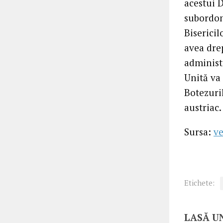
acestui 
subordon
Bisericil
avea drep
administ
Unită va 
Botezuril
austriac.
Sursa:
ve
Etichete:
LASĂ U