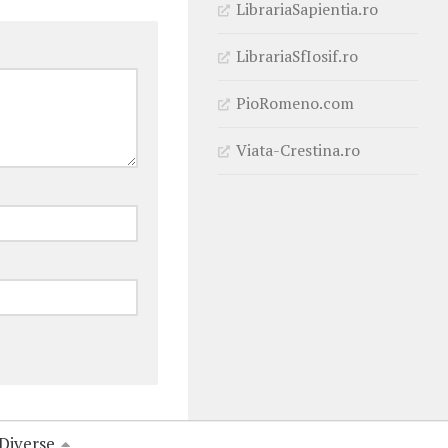
LibrariaSapientia.ro
LibrariaSfIosif.ro
PioRomeno.com
Viata-Crestina.ro
Diverse