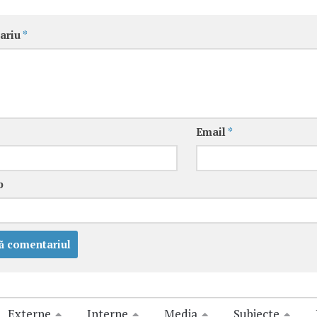
ariu
*
Email
*
b
Externe
Interne
Media
Subiecte