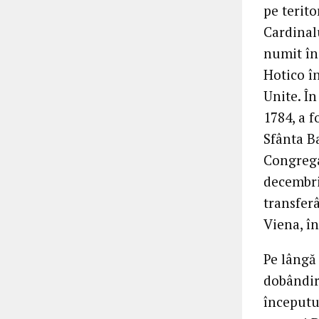
pe terito
Cardinal
numit în 
Hotico î
Unite. În
1784, a f
Sfânta Ba
Congrega
decembrie
transfer
Viena, în
Pe lângă
dobândir
începutul