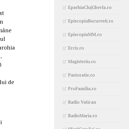
EparhiaClujGherla.ro
st
EpiscopiaBucuresti.ro
an
omâne
EpiscopiaMM.ro
nul
parohia
Ercis.ro
.
Magisteriu.ro
0
Pastoratie.ro
lui de
ProFamilia.ro
Radio Vatican
RadioMaria.ro
i
SfintiCatolici.ro