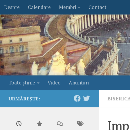
Despre
Calendare
Membri
Contact
Skip to content
Toate ştirile
Video
Anunţuri
BISERIC
URMĂREȘTE:
Impo