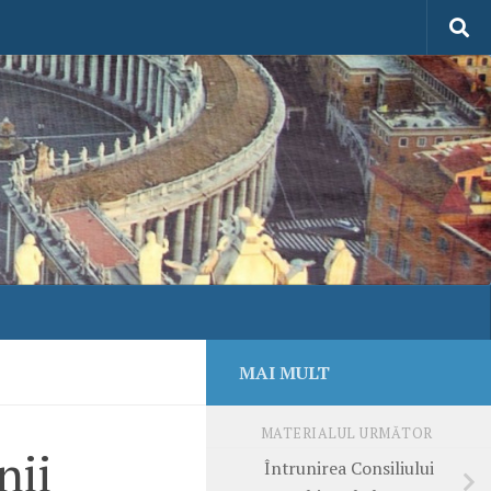
MAI MULT
MATERIALUL URMĂTOR
nii
Întrunirea Consiliului