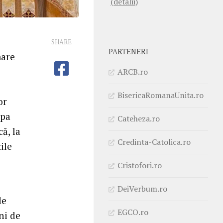
(detalii)
SHARE
PARTENERI
mare
ARCB.ro
BisericaRomanaUnita.ro
or
opa
Cateheza.ro
ă, la
Credinta-Catolica.ro
ile
Cristofori.ro
DeiVerbum.ro
de
EGCO.ro
ni de