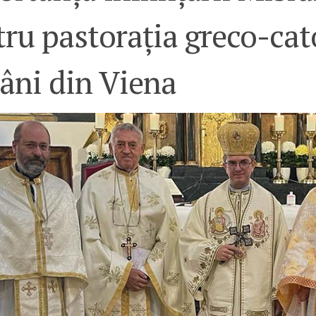
ru pastorația greco-cato
âni din Viena