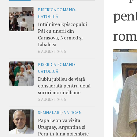
pent
BISERICA ROMANO-
CATOLICĂ
Întâlnirea Episcopului
rom
Pál cu tinerii din
Carașova, Nermed și
Iabalcea
6 AUGUST 2026
BISERICA ROMANO-
CATOLICĂ
Dublu jubileu de viață
consacrată pentru două
surori morinelliane
5 AUGUST 2026
SEMNALĂRI
/
VATICAN
Papa Leon va vizita
Uruguay, Argentina și
Peru în luna noiembrie