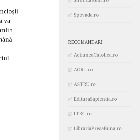
ncioșii
Spovada.ro
a va
ordin
omână
RECOMANDĂRI
ActiuneaCatolica.ro
riul
AGRU.ro
ASTRU.ro
EdituraSapientia.ro
ITRC.ro
LibrariaPresaBuna.ro