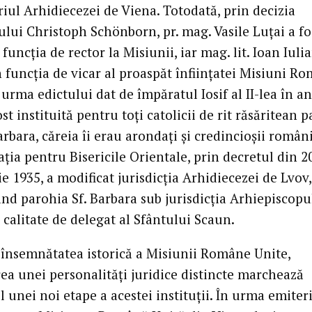
riul Arhidiecezei de Viena. Totodată, prin decizia
ului Christoph Schönborn, pr. mag. Vasile Luțai a fo
funcția de rector la Misiunii, iar mag. lit. Ioan Iuli
n funcția de vicar al proaspăt înființatei Misiuni R
 urma edictului dat de împăratul Iosif al II-lea în a
ost instituită pentru toți catolicii de rit răsăritean 
rbara, căreia îi erau arondați și credincioșii români
ția pentru Bisericile Orientale, prin decretul din 2
 1935, a modificat jurisdicția Arhidiecezei de Lvov,
ând parohia Sf. Barbara sub jurisdicția Arhiepiscopu
 calitate de delegat al Sfântului Scaun.
 însemnătatea istorică a Misiunii Române Unite,
ea unei personalități juridice distincte marchează
 unei noi etape a acestei instituții. În urma emiteri