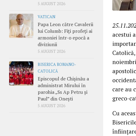
5 AUGUST 2026
VATICAN
Papa Leon către Cavalerii
25.11.202
lui Columb: Fiți profeți ai
acestui 
armoniei într-o epocă a
importan
diviziunii
Catolică,
5 AUGUST 2026
noiembrie
BISERICA ROMANO-
apostoli
CATOLICĂ
Episcopul de Chișinău a
occidenta
administrat Mirului în
care au 
parohia „Ss Ap Petru și
greco-cat
Paul” din Onești
5 AUGUST 2026
Cu aceas
Bisericil
înființar