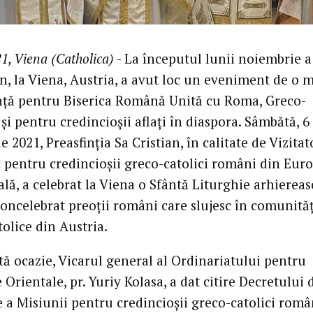
1, Viena (Catholica)
- La începutul lunii noiembrie a
an, la Viena, Austria, a avut loc un eveniment de o 
ță pentru Biserica Română Unită cu Roma, Greco-
 și pentru credincioșii aflați în diaspora. Sâmbătă, 6
 2021, Preasfinția Sa Cristian, în calitate de Vizitat
c pentru credincioșii greco-catolici români din Eur
lă, a celebrat la Viena o Sfântă Liturghie arhiereasc
concelebrat preoții români care slujesc în comunităț
olice din Austria.
tă ocazie, Vicarul general al Ordinariatului pentru
e Orientale, pr. Yuriy Kolasa, a dat citire Decretului 
e a Misiunii pentru credincioșii greco-catolici româ