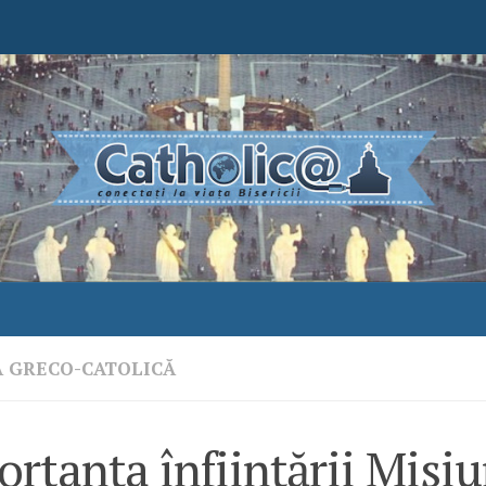
A GRECO-CATOLICĂ
rtanța înființării Misiu