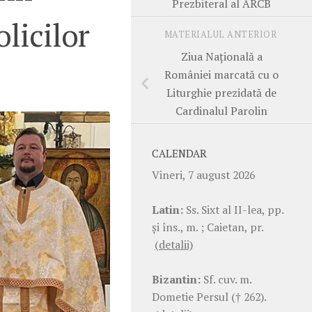
Prezbiteral al ARCB
licilor
MATERIALUL ANTERIOR
Ziua Națională a
României marcată cu o
Liturghie prezidată de
Cardinalul Parolin
CALENDAR
Vineri, 7 august 2026
Latin:
Ss. Sixt al II-lea, pp.
şi îns., m. ; Caietan, pr.
(detalii)
Bizantin:
Sf. cuv. m.
Dometie Persul († 262).