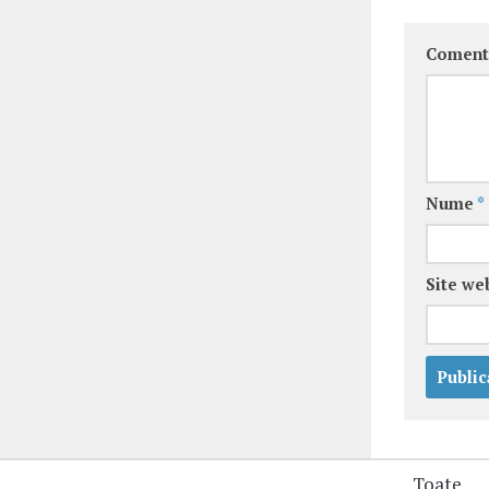
Coment
Nume
*
Site we
Toate