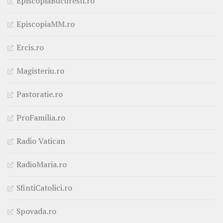
EpiscopiaBucuresti.ro
EpiscopiaMM.ro
Ercis.ro
Magisteriu.ro
Pastoratie.ro
ProFamilia.ro
Radio Vatican
RadioMaria.ro
SfintiCatolici.ro
Spovada.ro