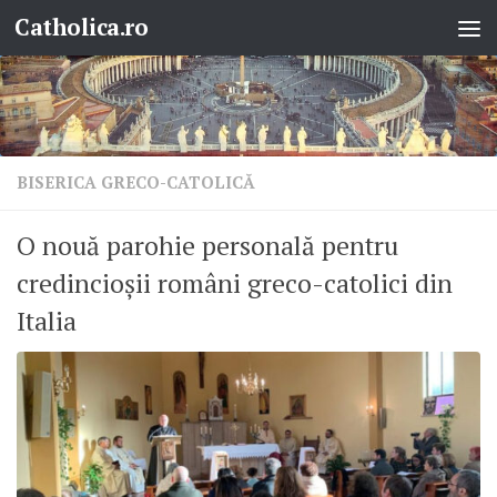
Catholica.ro
Skip to content
BISERICA GRECO-CATOLICĂ
O nouă parohie personală pentru
credincioșii români greco-catolici din
Italia