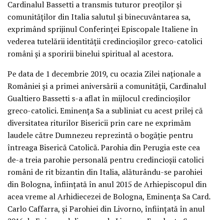
Cardinalul Bassetti a transmis tuturor preoților și
comunităților din Italia salutul și binecuvântarea sa,
exprimând sprijinul Conferinței Episcopale Italiene în
vederea tutelării identității credincioșilor greco-catolici
români și a sporirii binelui spiritual al acestora.
Pe data de 1 decembrie 2019, cu ocazia Zilei naționale a
României și a primei aniversării a comunității, Cardinalul
Gualtiero Bassetti s-a aflat în mijlocul credincioșilor
greco-catolici. Eminența Sa a subliniat cu acest prilej că
diversitatea riturilor Bisericii prin care ne exprimăm
laudele către Dumnezeu reprezintă o bogăție pentru
întreaga Biserică Catolică. Parohia din Perugia este cea
de-a treia parohie personală pentru credincioșii catolici
români de rit bizantin din Italia, alăturându-se parohiei
din Bologna, înființată în anul 2015 de Arhiepiscopul din
acea vreme al Arhidiecezei de Bologna, Eminența Sa Card.
Carlo Caffarra, și Parohiei din Livorno, înființată în anul