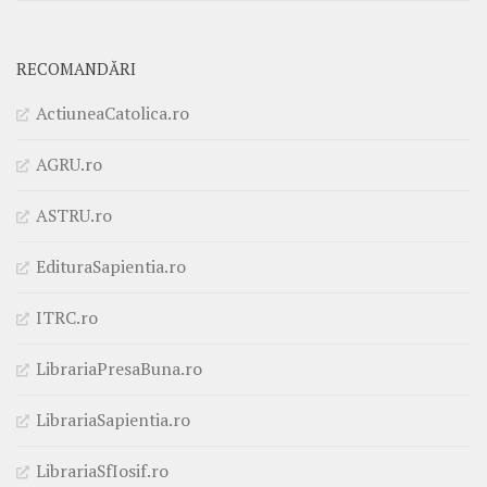
RECOMANDĂRI
ActiuneaCatolica.ro
AGRU.ro
ASTRU.ro
EdituraSapientia.ro
ITRC.ro
LibrariaPresaBuna.ro
LibrariaSapientia.ro
LibrariaSfIosif.ro