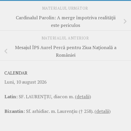
MATERIALUL URMĂTOR
Cardinalul Parolin: A merge împotriva realității
este periculos
MATERIALUL ANTERIOR
Mesajul ÎPS Aurel Percă pentru Ziua Națională a
României
CALENDAR
Luni, 10 august 2026
Latin:
SF. LAURENŢIU, diacon m.
(detalii)
Bizantin:
Sf. arhidiac. m. Laurenţiu († 258).
(detalii)