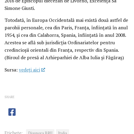
2016 de Episcopul diecezan de Livorno, Excelența Sa
Simone Giusti.
Totodată, în Europa Occidentală mai există două astfel de
parohii personale, cea din Paris, Franța, înființată în anul
1954, și cea din Calahorra, Spania, înființată în anul 2008.
Acestea se află sub jurisdicția Ordinariatelor pentru
credincioșii orientali din Franța, respectiv din Spania.
(Biroul de presă al Arhieparhiei de Alba Iulia și Făgăraș)
Sursa:
vedeţi aici
SHARE
Etichete:
Diaspora BRU
Italia