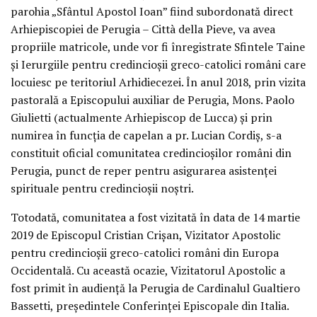
parohia „Sfântul Apostol Ioan” fiind subordonată direct
Arhiepiscopiei de Perugia – Città della Pieve, va avea
propriile matricole, unde vor fi înregistrate Sfintele Taine
și Ierurgiile pentru credincioșii greco-catolici români care
locuiesc pe teritoriul Arhidiecezei. În anul 2018, prin vizita
pastorală a Episcopului auxiliar de Perugia, Mons. Paolo
Giulietti (actualmente Arhiepiscop de Lucca) și prin
numirea în funcția de capelan a pr. Lucian Cordiș, s-a
constituit oficial comunitatea credincioșilor români din
Perugia, punct de reper pentru asigurarea asistenței
spirituale pentru credincioșii noștri.
Totodată, comunitatea a fost vizitată în data de 14 martie
2019 de Episcopul Cristian Crișan, Vizitator Apostolic
pentru credincioșii greco-catolici români din Europa
Occidentală. Cu această ocazie, Vizitatorul Apostolic a
fost primit în audiență la Perugia de Cardinalul Gualtiero
Bassetti, președintele Conferinței Episcopale din Italia.