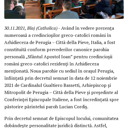
30.11.2021, Blaj (Catholica)
- Având în vedere prezența
numeroasă a credincioșilor greco-catolici români în
Arhidieceza de Perugia – Città della Pieve, Italia, a fost
constituită conform prevederilor canonice parohia
personală „Sfântul Apostol Ioan” pentru credincioșii
români greco-catolici rezidenți în Arhidieceza
menționată. Noua parohie cu sediul în orașul Perugia,
înființată prin decretul semnat în data de 12 noiembrie
2021 de Cardinalul Gualtiero Bassetti, Arhiepiscop și
Mitropolit de Perugia – Città della Pieve și președinte al
Conferinței Episcopale Italiene, a fost încredințată spre
păstorire părintelui paroh Lucian Cordiș.
Prin decretul semnat de Episcopul locului, comunitatea
dobândește personalitate juridică distinctă. Astfel,