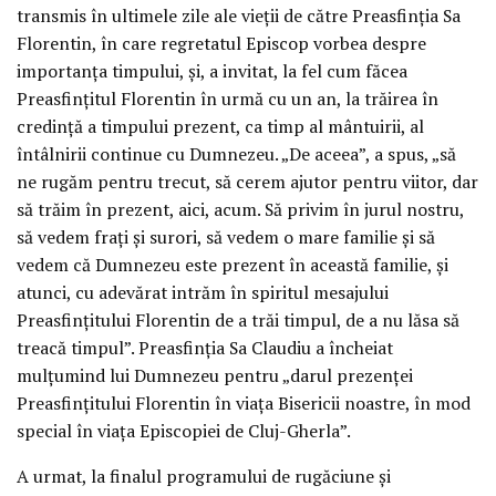
transmis în ultimele zile ale vieții de către Preasfinția Sa
Florentin, în care regretatul Episcop vorbea despre
importanța timpului, și, a invitat, la fel cum făcea
Preasfințitul Florentin în urmă cu un an, la trăirea în
credință a timpului prezent, ca timp al mântuirii, al
întâlnirii continue cu Dumnezeu. „De aceea”, a spus, „să
ne rugăm pentru trecut, să cerem ajutor pentru viitor, dar
să trăim în prezent, aici, acum. Să privim în jurul nostru,
să vedem frați și surori, să vedem o mare familie și să
vedem că Dumnezeu este prezent în această familie, și
atunci, cu adevărat intrăm în spiritul mesajului
Preasfințitului Florentin de a trăi timpul, de a nu lăsa să
treacă timpul”. Preasfinția Sa Claudiu a încheiat
mulțumind lui Dumnezeu pentru „darul prezenței
Preasfințitului Florentin în viața Bisericii noastre, în mod
special în viața Episcopiei de Cluj-Gherla”.
A urmat, la finalul programului de rugăciune și