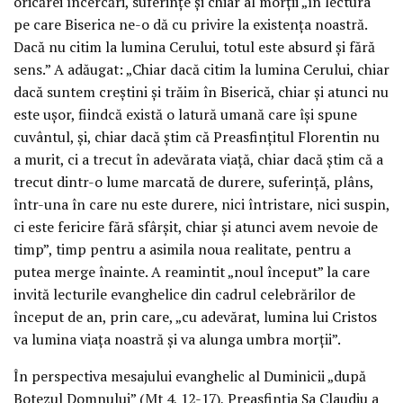
oricărei încercări, suferințe și chiar al morții „în lectura
pe care Biserica ne-o dă cu privire la existența noastră.
Dacă nu citim la lumina Cerului, totul este absurd și fără
sens.” A adăugat: „Chiar dacă citim la lumina Cerului, chiar
dacă suntem creștini și trăim în Biserică, chiar și atunci nu
este ușor, fiindcă există o latură umană care își spune
cuvântul, și, chiar dacă știm că Preasfințitul Florentin nu
a murit, ci a trecut în adevărata viață, chiar dacă știm că a
trecut dintr-o lume marcată de durere, suferință, plâns,
într-una în care nu este durere, nici întristare, nici suspin,
ci este fericire fără sfârșit, chiar și atunci avem nevoie de
timp”, timp pentru a asimila noua realitate, pentru a
putea merge înainte. A reamintit „noul început” la care
invită lecturile evanghelice din cadrul celebrărilor de
început de an, prin care, „cu adevărat, lumina lui Cristos
va lumina viața noastră și va alunga umbra morții”.
În perspectiva mesajului evanghelic al Duminicii „după
Botezul Domnului” (Mt 4, 12-17), Preasfinția Sa Claudiu a