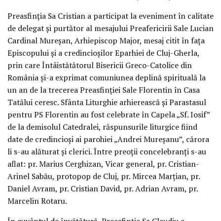
Preasfinția Sa Cristian a participat la eveniment în calitate
de delegat și purtător al mesajului Preafericirii Sale Lucian
Cardinal Mureșan, Arhiepiscop Major, mesaj citit în fața
Episcopului și a credincioșilor Eparhiei de Cluj-Gherla,
prin care Întâistătătorul Bisericii Greco-Catolice din
România și-a exprimat comuniunea deplină spirituală la
un an de la trecerea Preasfinției Sale Florentin în Casa
Tatălui ceresc. Sfânta Liturghie arhierească și Parastasul
pentru PS Florentin au fost celebrate în Capela „Sf. Iosif”
de la demisolul Catedralei, răspunsurile liturgice fiind
date de credincioși ai parohiei „Andrei Mureșanu”, cărora
li s-au alăturat și clerici. Între preoții concelebranți s-au
aflat: pr. Marius Cerghizan, Vicar general, pr. Cristian-
Arinel Sabău, protopop de Cluj, pr. Mircea Marțian, pr.
Daniel Avram, pr. Cristian David, pr. Adrian Avram, pr.
Marcelin Rotaru.
În cuvântul de învățătură, Preasfinția Sa Claudiu a