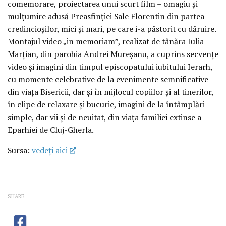
comemorare, proiectarea unui scurt film – omagiu și
mulțumire adusă Preasfinției Sale Florentin din partea
credincioșilor, mici și mari, pe care i-a păstorit cu dăruire.
Montajul video „in memoriam”, realizat de tânăra Iulia
Marțian, din parohia Andrei Mureșanu, a cuprins secvențe
video și imagini din timpul episcopatului iubitului Ierarh,
cu momente celebrative de la evenimente semnificative
din viața Bisericii, dar și în mijlocul copiilor și al tinerilor,
în clipe de relaxare și bucurie, imagini de la întâmplări
simple, dar vii și de neuitat, din viața familiei extinse a
Eparhiei de Cluj-Gherla.
Sursa:
vedeţi aici
SHARE