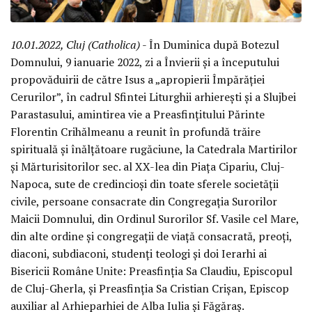
10.01.2022, Cluj (Catholica)
- În Duminica după Botezul
Domnului, 9 ianuarie 2022, zi a Învierii și a începutului
propovăduirii de către Isus a „apropierii Împărăției
Cerurilor”, în cadrul Sfintei Liturghii arhierești și a Slujbei
Parastasului, amintirea vie a Preasfințitului Părinte
Florentin Crihălmeanu a reunit în profundă trăire
spirituală și înălțătoare rugăciune, la Catedrala Martirilor
și Mărturisitorilor sec. al XX-lea din Piața Cipariu, Cluj-
Napoca, sute de credincioși din toate sferele societății
civile, persoane consacrate din Congregația Surorilor
Maicii Domnului, din Ordinul Surorilor Sf. Vasile cel Mare,
din alte ordine și congregații de viață consacrată, preoți,
diaconi, subdiaconi, studenți teologi și doi Ierarhi ai
Bisericii Române Unite: Preasfinția Sa Claudiu, Episcopul
de Cluj-Gherla, și Preasfinția Sa Cristian Crișan, Episcop
auxiliar al Arhieparhiei de Alba Iulia și Făgăraș.