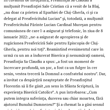
mulțumit Preasfinției Sale Cristian că a venit de la Blaj,
„nu doar ca prieten al Eparhiei de Cluj-Gherla, ci și ca
delegat al Preafericitului Lucian” și, totodată, a mulțumit
Preafericitului Părinte Lucian Cardinal Mureșan pentru
comuniunea de care l-a asigurat și telefonic, în ziua de 8
ianuarie 2022: „ne-a asigurat de apropierea și de
rugăciunea Preafericirii Sale pentru Episcopia de Cluj-
Gherla, pentru noi toți”. Reamintind evenimentul care în
urmă cu un an a îndurerat Biserica și nenumărați oameni,
Preasfinția Sa Claudiu a spus: „a fost un moment de
încercare profundă, un șoc, a fost ca un fulger în cer
senin, vestea trecerii la Domnul a confratelui nostru”. Dar,
a invitat ca despărțirii neașteptate de Preasfințitul
Florentin să îi fie găsit „un sens în Sfânta Scriptură, în
experiența Bisericii Catolice”. A pus întrebarea: „Cum
putem integra suferința, durerea sau chiar moartea, fără
ajutorul Bunului Dumnezeu?” Și a chemat la a găsi sensul