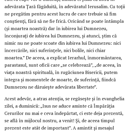
adevărata Țară făgăduită, în adevăratul Ierusalim. Cu toții
ne pregătim pentru acest lucru de care trebuie să fim
conștienți, fără să ne fie frică. Oricând se poate întâmpla
(și moartea noastră) dar în iubirea lui Dumnezeu,
înconjurați de iubirea lui Dumnezeu, și atunci, știm că
nimic nu ne poate scoate din iubirea lui Dumnezeu: nici
încercările, nici suferințele, nici bolile, nici chiar
moartea.” De aceea, a explicat Ierarhul, înmormântarea,
parastasul, sunt oficii care „se celebrează”, „de aceea, în
viața noastră spirituală, în rugăciunea Bisericii, putem
integra și momentele de moarte, de suferință, fiindcă
Dumnezeu ne dăruiește adevărata libertate”.
Acest adevăr, a atras atenția, se regăsește și în evanghelia
zilei, a duminicii: „Isus ne aduce aminte că Împărăția
Cerurilor nu mai e ceva îndepărtat, ci este deja prezentă,
se află în mijlocul nostru, a venit! Și, de aceea timpul
prezent este atât de important”. A amintit și mesajul