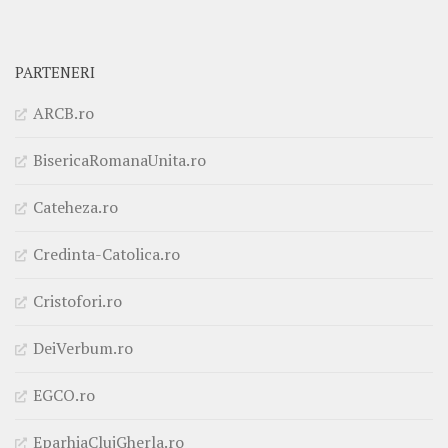
PARTENERI
ARCB.ro
BisericaRomanaUnita.ro
Cateheza.ro
Credinta-Catolica.ro
Cristofori.ro
DeiVerbum.ro
EGCO.ro
EparhiaClujGherla.ro