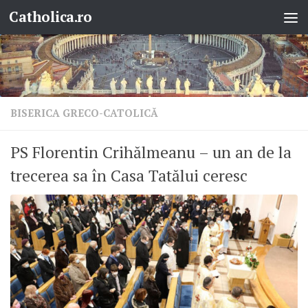
Catholica.ro
Skip to content
BISERICA GRECO-CATOLICĂ
PS Florentin Crihălmeanu – un an de la
trecerea sa în Casa Tatălui ceresc