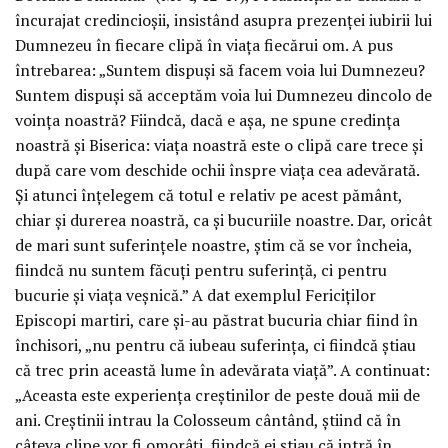
încurajat credincioșii, insistând asupra prezenței iubirii lui
Dumnezeu în fiecare clipă în viața fiecărui om. A pus
întrebarea: „Suntem dispuși să facem voia lui Dumnezeu?
Suntem dispuși să acceptăm voia lui Dumnezeu dincolo de
voința noastră? Fiindcă, dacă e așa, ne spune credința
noastră și Biserica: viața noastră este o clipă care trece și
după care vom deschide ochii înspre viața cea adevărată.
Și atunci înțelegem că totul e relativ pe acest pământ,
chiar și durerea noastră, ca și bucuriile noastre. Dar, oricât
de mari sunt suferințele noastre, știm că se vor încheia,
fiindcă nu suntem făcuți pentru suferință, ci pentru
bucurie și viața veșnică.” A dat exemplul Fericiților
Episcopi martiri, care și-au păstrat bucuria chiar fiind în
închisori, „nu pentru că iubeau suferința, ci fiindcă știau
că trec prin această lume în adevărata viață”. A continuat:
„Aceasta este experiența creștinilor de peste două mii de
ani. Creștinii intrau la Colosseum cântând, știind că în
câteva clipe vor fi omorâți, fiindcă ei știau că intră în