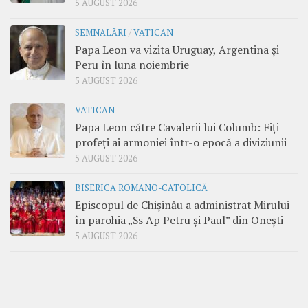
5 AUGUST 2026
SEMNALĂRI
/
VATICAN
Papa Leon va vizita Uruguay, Argentina și
Peru în luna noiembrie
5 AUGUST 2026
VATICAN
Papa Leon către Cavalerii lui Columb: Fiți
profeți ai armoniei într-o epocă a diviziunii
5 AUGUST 2026
BISERICA ROMANO-CATOLICĂ
Episcopul de Chișinău a administrat Mirului
în parohia „Ss Ap Petru și Paul” din Onești
5 AUGUST 2026