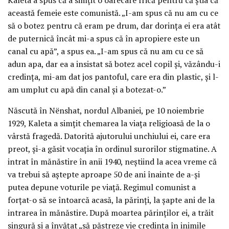
această femeie este comunistă. „I-am spus că nu am cu ce
să o botez pentru că eram pe drum, dar dorința ei era atât
de puternică încât mi-a spus că în apropiere este un
canal cu apă”, a spus ea. „I-am spus că nu am cu ce să
adun apa, dar ea a insistat să botez acel copil și, văzându-i
credința, mi-am dat jos pantoful, care era din plastic, și l-
am umplut cu apă din canal și a botezat-o.”
Născută în Nënshat, nordul Albaniei, pe 10 noiembrie
1929, Kaleta a simțit chemarea la viața religioasă de la o
vârstă fragedă. Datorită ajutorului unchiului ei, care era
preot, și-a găsit vocația în ordinul surorilor stigmatine. A
intrat în mănăstire în anii 1940, neștiind la acea vreme că
va trebui să aștepte aproape 50 de ani înainte de a-și
putea depune voturile pe viață. Regimul comunist a
forțat-o să se întoarcă acasă, la părinți, la șapte ani de la
intrarea în mănăstire. După moartea părinților ei, a trăit
singură și a învățat „să păstreze vie credința în inimile