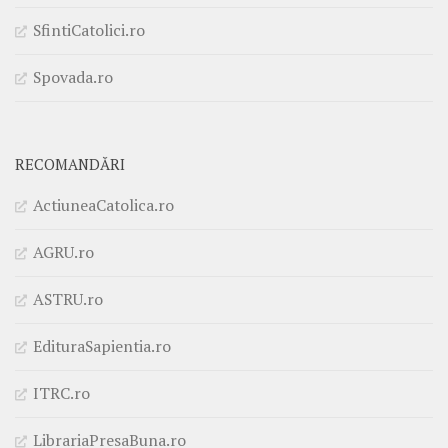
SfintiCatolici.ro
Spovada.ro
RECOMANDĂRI
ActiuneaCatolica.ro
AGRU.ro
ASTRU.ro
EdituraSapientia.ro
ITRC.ro
LibrariaPresaBuna.ro