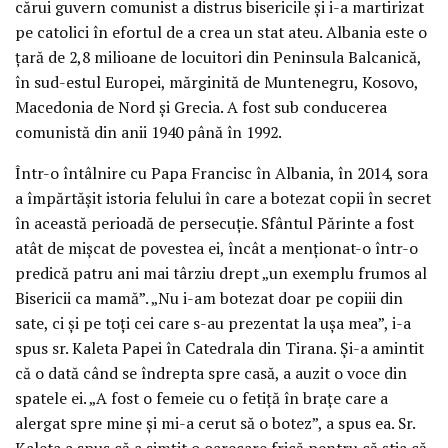
cărui guvern comunist a distrus bisericile și i-a martirizat
pe catolici în efortul de a crea un stat ateu. Albania este o
țară de 2,8 milioane de locuitori din Peninsula Balcanică,
în sud-estul Europei, mărginită de Muntenegru, Kosovo,
Macedonia de Nord și Grecia. A fost sub conducerea
comunistă din anii 1940 până în 1992.
Într-o întâlnire cu Papa Francisc în Albania, în 2014, sora
a împărtășit istoria felului în care a botezat copii în secret
în această perioadă de persecuție. Sfântul Părinte a fost
atât de mișcat de povestea ei, încât a menționat-o într-o
predică patru ani mai târziu drept „un exemplu frumos al
Bisericii ca mamă”. „Nu i-am botezat doar pe copiii din
sate, ci și pe toți cei care s-au prezentat la ușa mea”, i-a
spus sr. Kaleta Papei în Catedrala din Tirana. Și-a amintit
că o dată când se îndrepta spre casă, a auzit o voce din
spatele ei. „A fost o femeie cu o fetiță în brațe care a
alergat spre mine și mi-a cerut să o botez”, a spus ea. Sr.
Kaleta a spus că a simțit o oarecare frică pentru că știa că