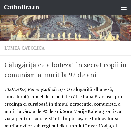
Catholica.ro
Skip to content
LUMEA CATOLICĂ
Călugăriță ce a botezat în secret copii în
comunism a murit la 92 de ani
13.01.2022, Roma (Catholica)
- O călugăriță albaneză,
considerată model de urmat de către Papa Francisc, prin
credința ei curajoasă în timpul persecuției comuniste, a
murit la vârsta de 92 de ani. Sora Marije Kaleta și-a riscat
viața pentru a aduce Sfânta Împărtășanie bolnavilor și
muribunzilor sub regimul dictatorului Enver Hodja, al