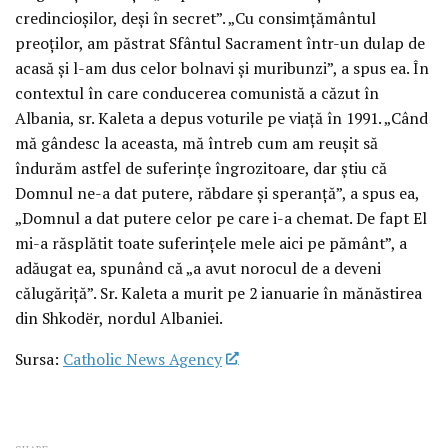
credincioșilor, deși în secret”. „Cu consimțământul
preoților, am păstrat Sfântul Sacrament într-un dulap de
acasă și l-am dus celor bolnavi și muribunzi”, a spus ea. În
contextul în care conducerea comunistă a căzut în
Albania, sr. Kaleta a depus voturile pe viață în 1991. „Când
mă gândesc la aceasta, mă întreb cum am reușit să
îndurăm astfel de suferințe îngrozitoare, dar știu că
Domnul ne-a dat putere, răbdare și speranță”, a spus ea,
„Domnul a dat putere celor pe care i-a chemat. De fapt El
mi-a răsplătit toate suferințele mele aici pe pământ”, a
adăugat ea, spunând că „a avut norocul de a deveni
călugăriță”. Sr. Kaleta a murit pe 2 ianuarie în mănăstirea
din Shkodër, nordul Albaniei.
Sursa:
Catholic News Agency