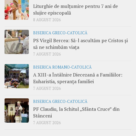
Liturghie de mulțumire pentru 7 ani de
slujire episcopală
8 AUGUST 2026
BISERICA GRECO-CATOLICĂ
PS Virgil Bercea: Să-l ascultăm pe Cristos și
să ne schimbăm viața
7 AUGUST 2026
BISERICA ROMANO-CATOLICĂ
A XIII-a Întâlnire Diecezană a Familiilor:
Euharistia, speranța familiei
7 AUGUST 2026
BISERICA GRECO-CATOLICĂ
PF Claudiu, la Schitul „Sfânta Cruce” din
Stânceni
7 AUGUST 2026