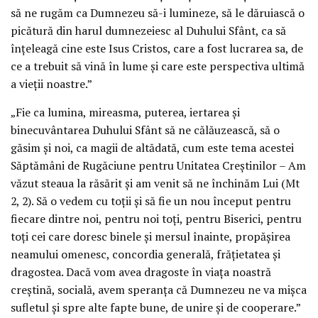
să ne rugăm ca Dumnezeu să-i lumineze, să le dăruiască o
picătură din harul dumnezeiesc al Duhului Sfânt, ca să
înțeleagă cine este Isus Cristos, care a fost lucrarea sa, de
ce a trebuit să vină în lume și care este perspectiva ultimă
a vieții noastre.”
„Fie ca lumina, mireasma, puterea, iertarea și
binecuvântarea Duhului Sfânt să ne călăuzească, să o
găsim și noi, ca magii de altădată, cum este tema acestei
Săptămâni de Rugăciune pentru Unitatea Creștinilor – Am
văzut steaua la răsărit și am venit să ne închinăm Lui (Mt
2, 2). Să o vedem cu toții și să fie un nou început pentru
fiecare dintre noi, pentru noi toți, pentru Biserici, pentru
toți cei care doresc binele și mersul înainte, propășirea
neamului omenesc, concordia generală, frățietatea și
dragostea. Dacă vom avea dragoste în viața noastră
creștină, socială, avem speranța că Dumnezeu ne va mișca
sufletul și spre alte fapte bune, de unire și de cooperare.”