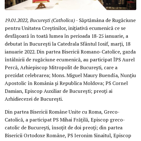
19.01.2022, București (Catholica)
- Săptămâna de Rugăciune
pentru Unitatea Creștinilor, inițiativă ecumenică ce se
desfășoară în toată lumea în perioada 18-25 ianuarie, a
debutat în București la Catedrala Sfântul Iosif, marți, 18
ianuarie 2022. Din partea Bisericii Romano-Catolice, gazda
întâlnirii de rugăciune ecumenică, au participat ÎPS Aurel
Percă, Arhiepiscop Mitropolit de București, care a
prezidat celebrarea; Mons. Miguel Maury Buendía, Nunțiu
Apostolic în România și Republica Moldova; PS Cornel
Damian, Episcop Auxiliar de București; preoți ai
Arhidiecezei de București.
Din partea Bisericii Române Unite cu Roma, Greco-
Catolică, a participat PS Mihai Frățilă, Episcop greco-
catolic de București, însoțit de doi preoți; din partea
Bisericii Ortodoxe Române, PS Ieronim Sinaitul, Episcop