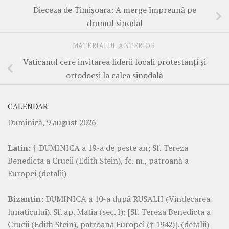
Dieceza de Timișoara: A merge împreună pe
drumul sinodal
MATERIALUL ANTERIOR
Vaticanul cere invitarea liderii locali protestanți și
ortodocși la calea sinodală
CALENDAR
Duminică, 9 august 2026
Latin:
† DUMINICA a 19-a de peste an; Sf. Tereza
Benedicta a Crucii (Edith Stein), fc. m., patroană a
Europei
(detalii)
Bizantin:
DUMINICA a 10-a după RUSALII (Vindecarea
lunaticului). Sf. ap. Matia (sec. I); [Sf. Tereza Benedicta a
Crucii (Edith Stein), patroana Europei († 1942)].
(detalii)