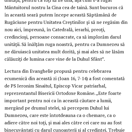
Mântuitorul nostru la Cina cea de taină. Sunt bucuros că
în această seară putem începe această Săptămână de
Rugăciune pentru Unitatea Creștinilor și să ne regăsim din
nou aici, împreună, în Catedrală, ierarhi, preoți,
credincioși, persoane consacrate, ca să implorăm darul
unității. Să înălțăm ruga noastră, pentru ca Dumnezeu să
ne dăruiască unitatea mult dorită, și mai ales să ne lăsăm
călăuziți de lumina care vine de la Duhul Sfânt”.
Lectura din Evanghelie propusă pentru celebrarea
ecumenică din această zi (Ioan 16, 7-14) a fost comentată
de PS Ieronim Sinaitul, Episcop Vicar patriarhal,
reprezentantul Bisericii Ortodoxe Române. „Este foarte
important pentru noi ca în această căutare a lumii,
mergând pe drumul stelei, să percepem Duhul lui
Dumnezeu, care este întotdeauna ca o chemare, ca o
adiere către noi toți, și mai ales către cei care nu au fost
binecuvântați cu darul cunoașterii și al credinței. Trebuie