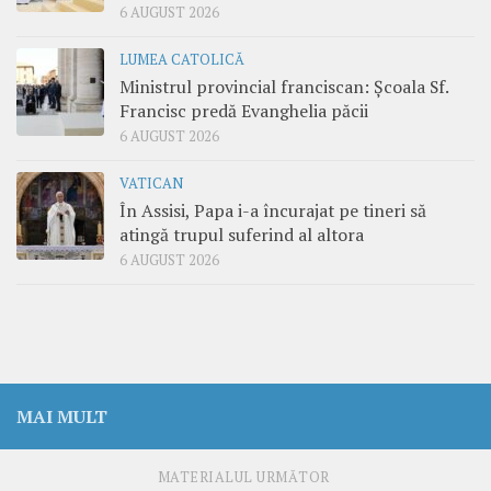
6 AUGUST 2026
LUMEA CATOLICĂ
Ministrul provincial franciscan: Școala Sf.
Francisc predă Evanghelia păcii
6 AUGUST 2026
VATICAN
În Assisi, Papa i-a încurajat pe tineri să
atingă trupul suferind al altora
6 AUGUST 2026
MAI MULT
MATERIALUL URMĂTOR