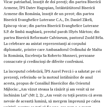
Vicar patriarhal, însoțit de doi preoți; din partea Bisericii
Armene, ÎPS Datev Hagopian, Întâistătătorul Bisericii
Armene din România, însoțit de un preot; din partea
Bisericii Evanghelice Luterane C.A., Dr. Daniel Zikeli,
Episcop vicar; din partea Bisericii Evanghelice Luterane
S.P. de limbă maghiară, preotul paroh Illyés Márton; din
partea Bisericii Reformate Calvineum, pastorul Zsold Béla.
La celebrare au asistat reprezentanți ai corpului
diplomatic, printre care Ambasadorul Ordinului de Malta
în România, Excelența Sa Roberto Musneci, persoane
consacrate și credincioși de diferite confesiuni.
La începutul celebrării, ÎPS Aurel Percă i-a salutat pe cei
prezenți, referindu-se la motoul întâlnirilor de anul
acesta, propus de Consiliul Bisericilor din Orientul
Mijlociu: „Am văzut steaua la răsărit și am venit să ne
închinăm Lui” (Mt 2, 2): „Am venit cu toții pentru că avem
nevoie de această lumină, să mergem împreună pe calea
unității, pentru ca toți să fie una, așa cum s-a rugat