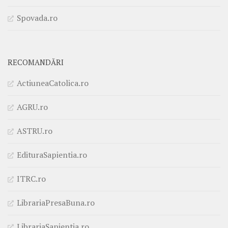
Spovada.ro
RECOMANDĂRI
ActiuneaCatolica.ro
AGRU.ro
ASTRU.ro
EdituraSapientia.ro
ITRC.ro
LibrariaPresaBuna.ro
LibrariaSapientia.ro