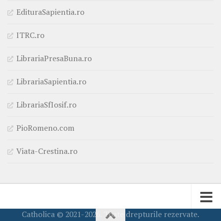
EdituraSapientia.ro
ITRC.ro
LibrariaPresaBuna.ro
LibrariaSapientia.ro
LibrariaSfIosif.ro
PioRomeno.com
Viata-Crestina.ro
Catholica © 2021-2026. Toate drepturile rezervate.