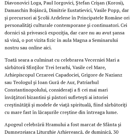
Diavonovici Loga, Paul Iorgovici, Ștefan Crișan (Korosi),
Damaschin Bojâncă, Dimitrie Eustatievici, Vasile Popp, dar
și precursori ai Școlii Ardelene în Principatele Române ori
personalități culturale contemporane și continuatori. Cei
dornici să privească expoziția, dar care nu au avut șansa
să vină, o pot vizita fizic în aula Magna a Seminarului
nostru sau online aici.
Toată seara a culminat cu celebrarea Vecerniei Mari a
sărbătorii Sfinților Trei Ierarhi, Vasile cel Mare,
Arhiepiscopul Cezareei Capadociei, Grigore de Nazianz
sau Teologul și Ioan Gură de Aur, Patriarhul
Constantinopolului, considerați a fi cei mai mari
învățători bizantini și păstori sufletești ai istoriei
creștinătății și modele de viață spirituală, fiind sărbătoriți
cu mare fast în lăcașurile creștine din întreaga lume.
Apogeul celebrării Hramului a fost marcat de Sfânta și
Dumnezeiasca Liturghie Arhierească, de duminică, 30