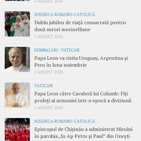
6 AUGUST 2026
BISERICA ROMANO-CATOLICĂ
Dublu jubileu de viață consacrată pentru
două surori morinelliane
5 AUGUST 2026
SEMNALĂRI
/
VATICAN
Papa Leon va vizita Uruguay, Argentina și
Peru în luna noiembrie
5 AUGUST 2026
VATICAN
Papa Leon către Cavalerii lui Columb: Fiți
profeți ai armoniei într-o epocă a diviziunii
5 AUGUST 2026
BISERICA ROMANO-CATOLICĂ
Episcopul de Chișinău a administrat Mirului
în parohia „Ss Ap Petru și Paul” din Onești