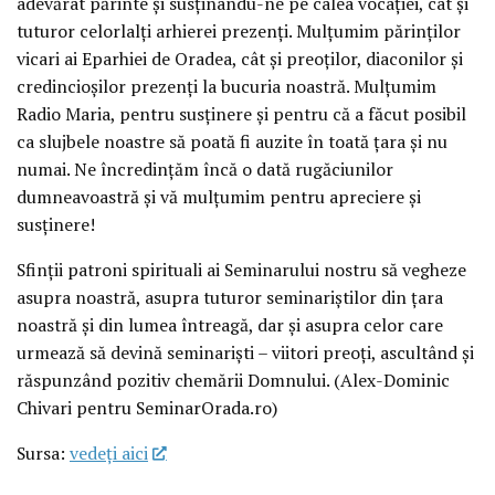
adevărat părinte și susținându-ne pe calea vocației, cât și
tuturor celorlalți arhierei prezenți. Mulțumim părinților
vicari ai Eparhiei de Oradea, cât și preoților, diaconilor și
credincioșilor prezenți la bucuria noastră. Mulțumim
Radio Maria, pentru susținere și pentru că a făcut posibil
ca slujbele noastre să poată fi auzite în toată țara și nu
numai. Ne încredințăm încă o dată rugăciunilor
dumneavoastră și vă mulțumim pentru apreciere și
susținere!
Sfinții patroni spirituali ai Seminarului nostru să vegheze
asupra noastră, asupra tuturor seminariștilor din țara
noastră și din lumea întreagă, dar și asupra celor care
urmează să devină seminariști – viitori preoți, ascultând și
răspunzând pozitiv chemării Domnului. (Alex-Dominic
Chivari pentru SeminarOrada.ro)
Sursa:
vedeţi aici