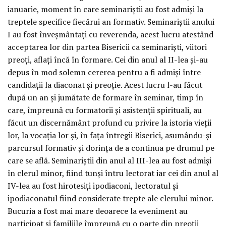
ianuarie, moment în care seminariștii au fost admiși la
treptele specifice fiecărui an formativ. Seminariștii anului
I au fost înveșmântați cu reverenda, acest lucru atestând
acceptarea lor din partea Bisericii ca seminariști, viitori
preoți, aflați încă în formare. Cei din anul al II-lea și-au
depus în mod solemn cererea pentru a fi admiși între
candidații la diaconat și preoție. Acest lucru l-au făcut
după un an și jumătate de formare în seminar, timp în
care, împreună cu formatorii și asistenții spirituali, au
făcut un discernământ profund cu privire la istoria vieții
lor, la vocația lor și, în fața întregii Biserici, asumându-și
parcursul formativ și dorința de a continua pe drumul pe
care se află. Seminariștii din anul al III-lea au fost admiși
în clerul minor, fiind tunși întru lectorat iar cei din anul al
IV-lea au fost hirotesiți ipodiaconi, lectoratul și
ipodiaconatul fiind considerate trepte ale clerului minor.
Bucuria a fost mai mare deoarece la eveniment au
participat și familiile împreună cu o parte din preoții