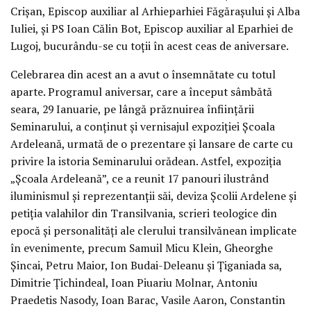
Crișan, Episcop auxiliar al Arhieparhiei Făgărașului și Alba
Iuliei, și PS Ioan Călin Bot, Episcop auxiliar al Eparhiei de
Lugoj, bucurându-se cu toții în acest ceas de aniversare.
Celebrarea din acest an a avut o însemnătate cu totul
aparte. Programul aniversar, care a început sâmbătă
seara, 29 Ianuarie, pe lângă prăznuirea înființării
Seminarului, a conținut și vernisajul expoziției Școala
Ardeleană, urmată de o prezentare și lansare de carte cu
privire la istoria Seminarului orădean. Astfel, expoziția
„Școala Ardeleană”, ce a reunit 17 panouri ilustrând
iluminismul și reprezentanții săi, deviza Școlii Ardelene și
petiția valahilor din Transilvania, scrieri teologice din
epocă și personalități ale clerului transilvănean implicate
în evenimente, precum Samuil Micu Klein, Gheorghe
Șincai, Petru Maior, Ion Budai-Deleanu și Țiganiada sa,
Dimitrie Țichindeal, Ioan Piuariu Molnar, Antoniu
Praedetis Nasody, Ioan Barac, Vasile Aaron, Constantin