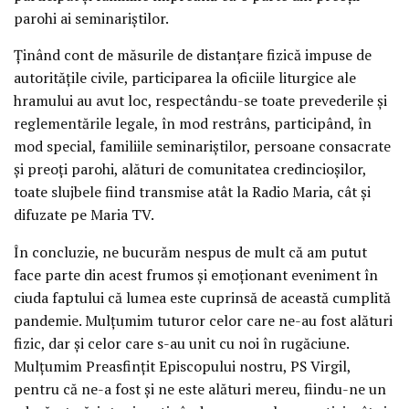
parohi ai seminariștilor.
Ținând cont de măsurile de distanțare fizică impuse de
autoritățile civile, participarea la oficiile liturgice ale
hramului au avut loc, respectându-se toate prevederile și
reglementările legale, în mod restrâns, participând, în
mod special, familiile seminariștilor, persoane consacrate
și preoți parohi, alături de comunitatea credincioșilor,
toate slujbele fiind transmise atât la Radio Maria, cât și
difuzate pe Maria TV.
În concluzie, ne bucurăm nespus de mult că am putut
face parte din acest frumos și emoționant eveniment în
ciuda faptului că lumea este cuprinsă de această cumplită
pandemie. Mulțumim tuturor celor care ne-au fost alături
fizic, dar și celor care s-au unit cu noi în rugăciune.
Mulțumim Preasfințit Episcopului nostru, PS Virgil,
pentru că ne-a fost și ne este alături mereu, fiindu-ne un