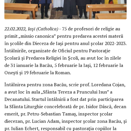
22.02.2022, Iași (Catholica)
- 75 de profesori de religie au
primit „missio canonica” pentru predarea acestei materii
în școlile din Dieceza de Iași pentru anul școlar 2022-2023.
Întâlnirile, organizate de Oficiul pentru Pastorație
Școlară și Predarea Religiei în Școli, au avut loc în zilele
de 31 ianuarie la Bacău, 5 februarie la Iași, 12 februarie la
Onești și 19 februarie la Roman.
Întâlnirea pentru zona Bacău, scrie prof. Loredana Cojan,
a avut loc în aula „Sfânta Tereza a Pruncului Isus” a
Decanatului. Startul întâlnirii a fost dat prin participarea
la Sfânta Liturghie concelebrată de pr. Isidor Dâscă, decan
emerit, pr. Petru-Sebastian Tamaș, inspector școlar
diecezan, pr. Lucian Adam, inspector școlar zona Bacău, și
pr. Iulian Echert, responsabil cu pastorația copiilor la