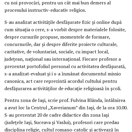
cu noi provocări, pentru un cât mai bun demers al
procesului instructiv-educativ religios.
S-au analizat activitățile desfășurate fizic și online după
cum situația o cere, s-a vorbit despre materialele folosite,
despre cursurile propuse, momentele de formare,
concursurile, dar și despre diferite proiecte culturale,
caritative, de voluntariat, sociale, cu impact local,
județean, național sau internațional. Fiecare profesor a
prezentat portofoliul personal cu activitatea desfășurată,
s-a analizat-evaluat și i s-a înmânat documentul missio
canonica, act care reprezintă acordul cultului pentru
desfășurarea activităților de educație religioasă în școli.
Pentru zona de Iași, scrie prof. Fulvina Blânda, întâlnirea
a avut loc la Centrul „Xaverianum” din Iași, de la ora 10.00.
S-au prezentat 20 de cadre didactice din zona Iași
(județele Iași, Suceava și Vaslui), profesori care predau
disciplina religie, cultul romano-catolic și activează în