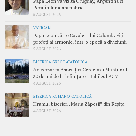
Papa Leon va vizita Uruguay, Argentina și
Peru în luna noiembrie
5 AUGUST 2026
VATICAN
Papa Leon către Cavalerii lui Columb: Fiți
profeți ai armoniei într-o epocă a diviziunii
5 AUGUST 2026
BISERICA GRECO-CATOLICĂ
Aniversarea Asociației Cercetașii Munților la
30 de ani de la înființare – Jubileul ACM
4 AUGUST 2026
BISERICA ROMANO-CATOLICĂ
Hramul bisericii „Maria Zăpezii” din Reșița
4 AUGUST 2026