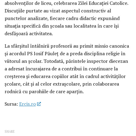
absolvenților de liceu, celebrarea Zilei Educației Catolice.
Discuțiile purtate au vizat aspectul constructiv al
punctelor analizate, fiecare cadru didactic expunând
situația specifică din școala sau localitatea în care își
desfășoară activitatea.
La sfârșitul întâlnirii profesorii au primit missio canonica
și acordul PS Iosif Păuleț de a preda disciplina religie în
viitorul an școlar. Totodată, părintele inspector diecezan
a adresat încurajarea de a contribui în continuare la
creșterea și educarea copiilor atât în cadrul activităților
școlare, cât și al celor extrașcolare, prin colaborarea
rodnică cu parohiile de care aparțin.
Sursa:
Ercis.ro
SHARE