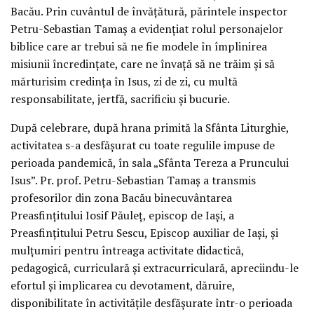
Bacău. Prin cuvântul de învățătură, părintele inspector
Petru-Sebastian Tamaș a evidențiat rolul personajelor
biblice care ar trebui să ne fie modele în împlinirea
misiunii încredințate, care ne învață să ne trăim și să
mărturisim credința în Isus, zi de zi, cu multă
responsabilitate, jertfă, sacrificiu și bucurie.
După celebrare, după hrana primită la Sfânta Liturghie,
activitatea s-a desfășurat cu toate regulile impuse de
perioada pandemică, în sala „Sfânta Tereza a Pruncului
Isus”. Pr. prof. Petru-Sebastian Tamaș a transmis
profesorilor din zona Bacău binecuvântarea
Preasfințitului Iosif Păuleț, episcop de Iași, a
Preasfințitului Petru Sescu, Episcop auxiliar de Iași, și
mulțumiri pentru întreaga activitate didactică,
pedagogică, curriculară și extracurriculară, apreciindu-le
efortul și implicarea cu devotament, dăruire,
disponibilitate în activitățile desfășurate într-o perioada