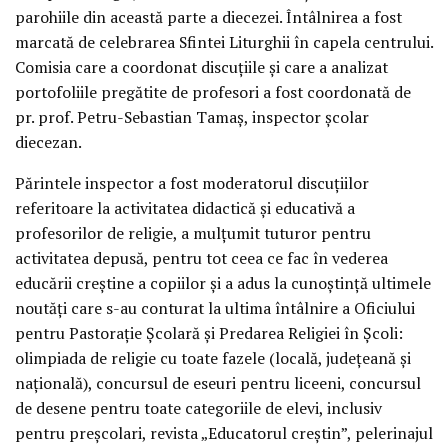
parohiile din această parte a diecezei. Întâlnirea a fost
marcată de celebrarea Sfintei Liturghii în capela centrului.
Comisia care a coordonat discuțiile și care a analizat
portofoliile pregătite de profesori a fost coordonată de
pr. prof. Petru-Sebastian Tamaș, inspector școlar
diecezan.
Părintele inspector a fost moderatorul discuțiilor
referitoare la activitatea didactică și educativă a
profesorilor de religie, a mulțumit tuturor pentru
activitatea depusă, pentru tot ceea ce fac în vederea
educării creștine a copiilor și a adus la cunoștință ultimele
noutăți care s-au conturat la ultima întâlnire a Oficiului
pentru Pastorație Școlară și Predarea Religiei în Școli:
olimpiada de religie cu toate fazele (locală, județeană și
națională), concursul de eseuri pentru liceeni, concursul
de desene pentru toate categoriile de elevi, inclusiv
pentru preșcolari, revista „Educatorul creștin”, pelerinajul