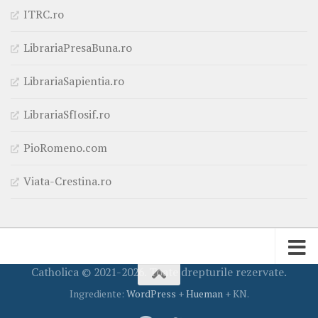
ITRC.ro
LibrariaPresaBuna.ro
LibrariaSapientia.ro
LibrariaSfIosif.ro
PioRomeno.com
Viata-Crestina.ro
Catholica © 2021-2026. Toate drepturile rezervate.
Ingrediente:
WordPress
+
Hueman
+ KN.