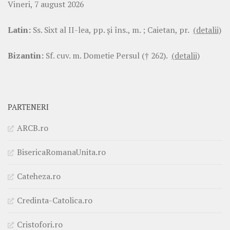
Vineri, 7 august 2026
Latin:
Ss. Sixt al II-lea, pp. şi îns., m. ; Caietan, pr.
(detalii)
Bizantin:
Sf. cuv. m. Dometie Persul († 262).
(detalii)
PARTENERI
ARCB.ro
BisericaRomanaUnita.ro
Cateheza.ro
Credinta-Catolica.ro
Cristofori.ro