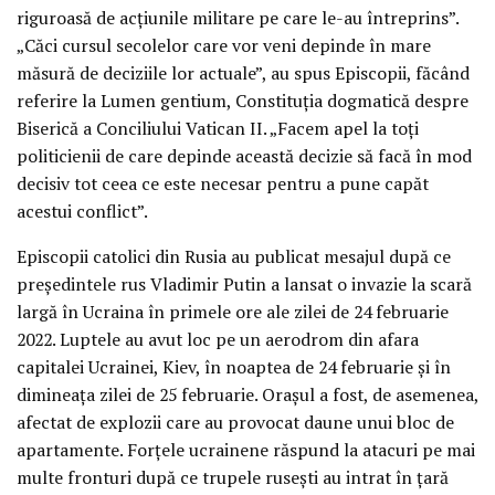
riguroasă de acțiunile militare pe care le-au întreprins”.
„Căci cursul secolelor care vor veni depinde în mare
măsură de deciziile lor actuale”, au spus Episcopii, făcând
referire la Lumen gentium, Constituția dogmatică despre
Biserică a Conciliului Vatican II. „Facem apel la toți
politicienii de care depinde această decizie să facă în mod
decisiv tot ceea ce este necesar pentru a pune capăt
acestui conflict”.
Episcopii catolici din Rusia au publicat mesajul după ce
președintele rus Vladimir Putin a lansat o invazie la scară
largă în Ucraina în primele ore ale zilei de 24 februarie
2022. Luptele au avut loc pe un aerodrom din afara
capitalei Ucrainei, Kiev, în noaptea de 24 februarie și în
dimineața zilei de 25 februarie. Orașul a fost, de asemenea,
afectat de explozii care au provocat daune unui bloc de
apartamente. Forțele ucrainene răspund la atacuri pe mai
multe fronturi după ce trupele rusești au intrat în țară