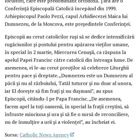
locuitori, care este predominant ortodoxă. Țara are o
Conferință Episcopală Catolică începând din 1999.
Arhiepiscopul Paolo Pezzi, capul Arhidiecezei Maica lui
Dumnezeu, de la Moscova, este președintele Conferinței.
Episcopii au cerut catolicilor ruși să se dedice intensificării
rugăciunilor și postului pentru apărarea vieților umane,
în special în 2 martie, Miercurea Cenușii, ca răspuns la
apelul Papei Francisc către catolicii din întreaga lume. De
asemenea, ei le-au cerut preoților să celebreze Liturghii
pentru pace și dreptate. „Dumnezeu este un Dumnezeu al
păcii și nu al războiului, Tatăl tuturor și nu doar al unora,
iar El dorește să fim frați și nu dușmani”, au spus
Episcopii, citându-l pe Papa Francisc. „De asemenea,
facem apel la toți oamenii, în special la frații creștini, să
înfrunte minciuna și ura și să fie o sursă de reconciliere,
nu de înmulțire a urii și a violenței”, au încheiat ei.
Sursa:
Catholic News Agency