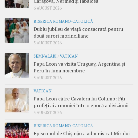
Carașova, Nermed și Iabalcea
6 AUGUST 2026
BISERICA ROMANO-CATOLICĂ
Dublu jubileu de viață consacrată pentru
două surori morinelliane
5 AUGUST 2026
SEMNALĂRI
/
VATICAN
Papa Leon va vizita Uruguay, Argentina și
Peru în luna noiembrie
5 AUGUST 2026
VATICAN
Papa Leon către Cavalerii lui Columb: Fiți
profeți ai armoniei într-o epocă a diviziunii
5 AUGUST 2026
BISERICA ROMANO-CATOLICĂ
Episcopul de Chișinău a administrat Mirului