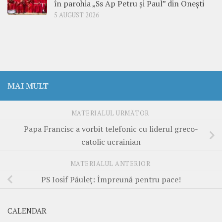
în parohia „Ss Ap Petru și Paul” din Onești
5 AUGUST 2026
MAI MULT
MATERIALUL URMĂTOR
Papa Francisc a vorbit telefonic cu liderul greco-
catolic ucrainian
MATERIALUL ANTERIOR
PS Iosif Păuleț: Împreună pentru pace!
CALENDAR