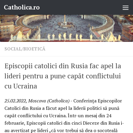
Catholica.ro
Skip to content
SOCIAL/BIOETICĂ
Episcopii catolici din Rusia fac apel la
lideri pentru a pune capăt conflictului
cu Ucraina
25.02.2022, Moscova (Catholica)
- Conferința Episcopilor
Catolici din Rusia a făcut apel la liderii politici să pună
capăt conflictului cu Ucraina. Într-un mesaj din 24
februarie, Episcopii catolici din cinci Dieceze din Rusia i-
au avertizat pe lideri „că vor trebui să dea o socoteală