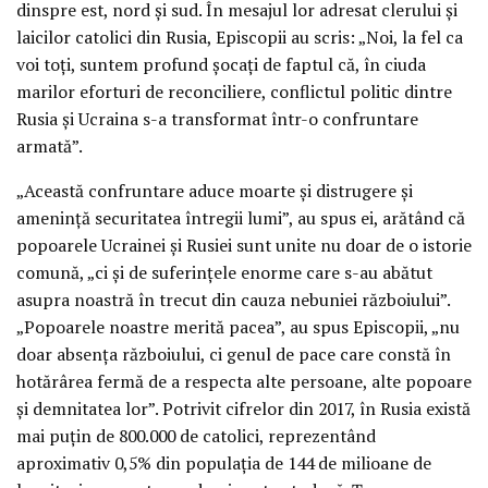
dinspre est, nord și sud. În mesajul lor adresat clerului și
laicilor catolici din Rusia, Episcopii au scris: „Noi, la fel ca
voi toți, suntem profund șocați de faptul că, în ciuda
marilor eforturi de reconciliere, conflictul politic dintre
Rusia și Ucraina s-a transformat într-o confruntare
armată”.
„Această confruntare aduce moarte și distrugere și
amenință securitatea întregii lumi”, au spus ei, arătând că
popoarele Ucrainei și Rusiei sunt unite nu doar de o istorie
comună, „ci și de suferințele enorme care s-au abătut
asupra noastră în trecut din cauza nebuniei războiului”.
„Popoarele noastre merită pacea”, au spus Episcopii, „nu
doar absența războiului, ci genul de pace care constă în
hotărârea fermă de a respecta alte persoane, alte popoare
și demnitatea lor”. Potrivit cifrelor din 2017, în Rusia există
mai puțin de 800.000 de catolici, reprezentând
aproximativ 0,5% din populația de 144 de milioane de