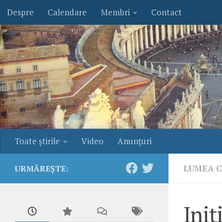
Despre
Calendare
Membri
Contact
Skip to content
Toate ştirile
Video
Anunţuri
LUMEA C
URMĂREȘTE:
Iniț