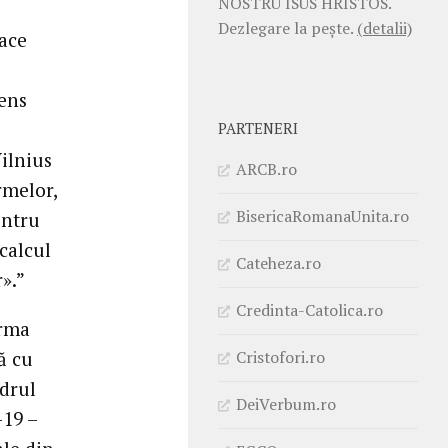
NOSTRU ISUS HRISTOS.
Dezlegare la pește.
(detalii)
face
tens
PARTENERI
ilnius
ARCB.ro
rmelor,
BisericaRomanaUnita.ro
entru
calcul
Cateheza.ro
».”
Credinta-Catolica.ro
irma
Cristofori.ro
că cu
adrul
DeiVerbum.ro
-19 –