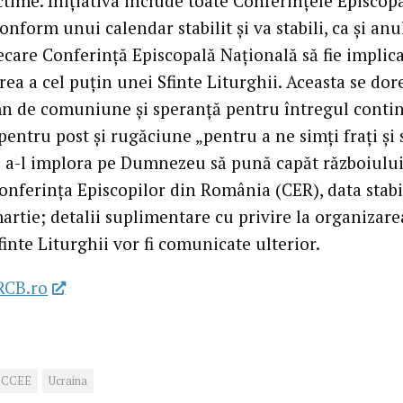
time. Inițiativa include toate Conferințele Episcop
nform unui calendar stabilit și va stabili, ca și anu
iecare Conferință Episcopală Națională să fie implica
ea a cel puțin unei Sfinte Liturghii. Aceasta se dor
mn de comuniune și speranță pentru întregul conti
entru post și rugăciune „pentru a ne simți frați și 
u a-l implora pe Dumnezeu să pună capăt războiului
onferința Episcopilor din România (CER), data stabi
artie; detalii suplimentare cu privire la organizare
finte Liturghii vor fi comunicate ulterior.
RCB.ro
CCEE
Ucraina