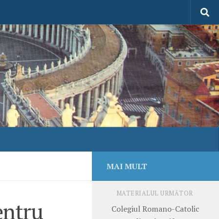
MAI MULT
MATERIALUL URMĂTOR
entru
Colegiul Romano-Catolic