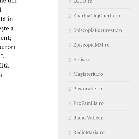
ale din
EGCO.ro
l
EparhiaClujGherla.ro
tă în
ește a
EpiscopiaBucuresti.ro
nent;
EpiscopiaMM.ro
surori
”.
Ercis.ro
lită
Magisteriu.ro
a
Pastoratie.ro
ProFamilia.ro
Radio Vatican
RadioMaria.ro