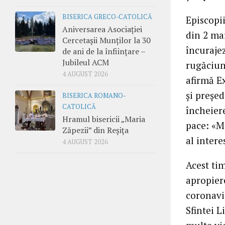
BISERICA GRECO-CATOLICĂ
Episcopii
Aniversarea Asociației
din 2 mar
Cercetașii Munților la 30
încurajez
de ani de la înființare –
Jubileul ACM
rugăciuni
4 AUGUST 2026
afirmă E
și președ
BISERICA ROMANO-
CATOLICĂ
încheier
Hramul bisericii „Maria
pace: «M
Zăpezii” din Reșița
al intere
4 AUGUST 2026
Acest tim
apropiere
coronavi
Sfintei 