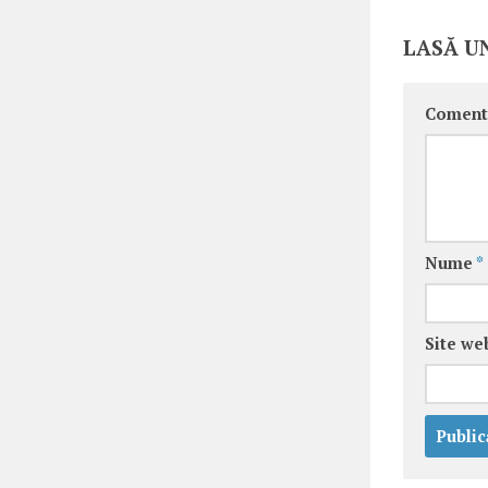
LASĂ U
Coment
Nume
*
Site we