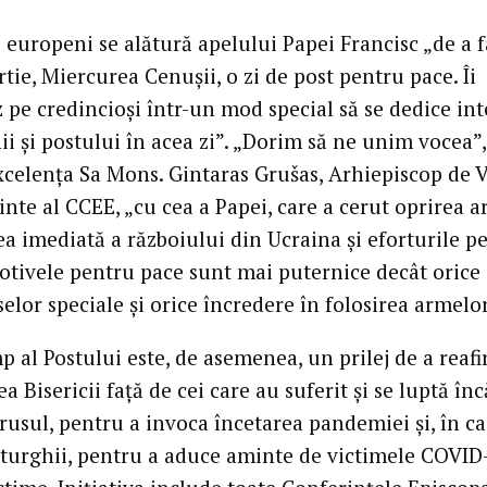
 europeni se alătură apelului Papei Francisc „de a 
tie, Miercurea Cenușii, o zi de post pentru pace. Îi
 pe credincioși într-un mod special să se dedice in
i și postului în acea zi”. „Dorim să ne unim vocea”,
xcelența Sa Mons. Gintaras Grušas, Arhiepiscop de V
inte al CCEE, „cu cea a Papei, care a cerut oprirea a
ea imediată a războiului din Ucraina și eforturile p
otivele pentru pace sunt mai puternice decât orice 
selor speciale și orice încredere în folosirea armelor
p al Postului este, de asemenea, un prilej de a reaf
a Bisericii față de cei care au suferit și se luptă în
rusul, pentru a invoca încetarea pandemiei și, în c
Liturghii, pentru a aduce aminte de victimele COVID