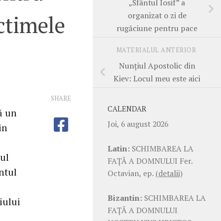
„Sfântul Iosif” a
organizat o zi de
ctimele
rugăciune pentru pace
MATERIALUL ANTERIOR
Nunțiul Apostolic din
Kiev: Locul meu este aici
SHARE
CALENDAR
ă un
Joi, 6 august 2026
in
Latin:
SCHIMBAREA LA
sul
FAŢĂ A DOMNULUI Fer.
ntul
Octavian, ep.
(detalii)
Bizantin:
SCHIMBAREA LA
iului
FAŢĂ A DOMNULUI