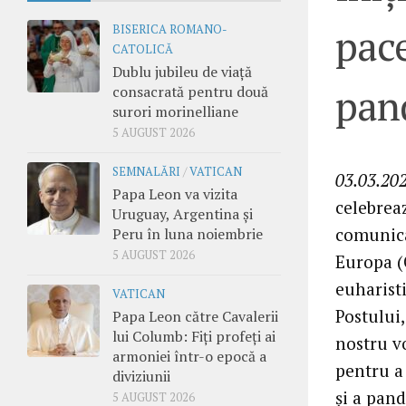
pace
BISERICA ROMANO-
CATOLICĂ
Dublu jubileu de viață
pan
consacrată pentru două
surori morinelliane
5 AUGUST 2026
SEMNALĂRI
/
VATICAN
03.03.202
Papa Leon va vizita
celebrea
Uruguay, Argentina și
comunica
Peru în luna noiembrie
5 AUGUST 2026
Europa (
euharist
VATICAN
Postului
Papa Leon către Cavalerii
lui Columb: Fiți profeți ai
nostru v
armoniei într-o epocă a
pentru a
diviziunii
și a pan
5 AUGUST 2026