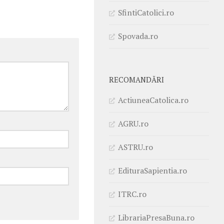
SfintiCatolici.ro
Spovada.ro
RECOMANDĂRI
ActiuneaCatolica.ro
AGRU.ro
ASTRU.ro
EdituraSapientia.ro
ITRC.ro
LibrariaPresaBuna.ro