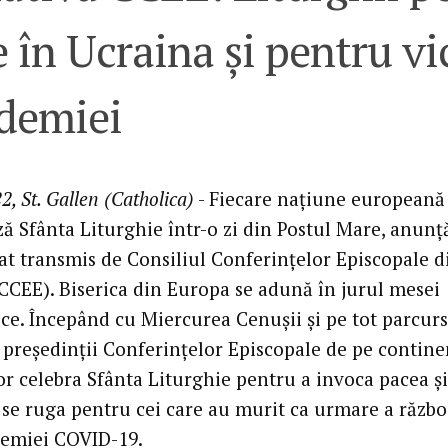
 în Ucraina și pentru vi
demiei
2, St. Gallen (Catholica)
- Fiecare națiune europeană
ză Sfânta Liturghie într-o zi din Postul Mare, anunț
t transmis de Consiliul Conferințelor Episcopale d
CCEE). Biserica din Europa se adună în jurul mesei
ice. Începând cu Miercurea Cenușii și pe tot parcur
, președinții Conferințelor Episcopale de pe contine
or celebra Sfânta Liturghie pentru a invoca pacea și
 se ruga pentru cei care au murit ca urmare a războ
demiei COVID-19.