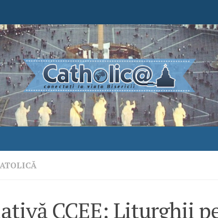
ATOLICĂ
iativă CCEE: Liturghii p