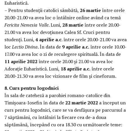
Euharistică.
– Pentru studenții catolici sâmbătă,
26 martie
între orele
20.00-21.00 va avea loc o întâlnire online având ca temă
Fericita Nemesia Valle
. Luni,
28 martie
între orele 20.00-
21.00 va avea loc devoțiunea Calea Sf. Cruci pentru
studenți. Luni,
4 aprilie a.c
. între orele 20.00-21.00 va avea
loc
Lectio Divina
. În data de
9 aprilie a.c.
între orele 10.00-
17.00 va avea loc o zi de reculegere spirituală. În data de
11 aprilie 2022
între orele 20.00 și 21.00 va avea loc
Adorație Euharistică. Luni,
18 aprilie a.c.
între orele
20.00-21.30 va avea loc vizionare de film și cineforum.
8. Curs pentru logodnici
În sala de cateheză a parohiei romano-catolice din
Timișoara-Iosefin în data de
22 martie 2022
a început un
curs pentru logodnici, care se va desfășura pe parcursul a
7 săptămâni, cu întâlniri la fiecare cea de-a doua
săptămână, începând cu ora 18.30 cu următoarele teme: