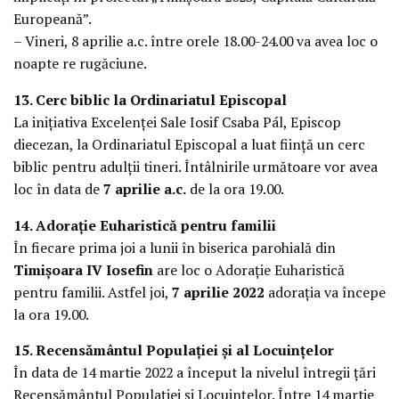
Europeană”.
– Vineri, 8 aprilie a.c. între orele 18.00-24.00 va avea loc o
noapte re rugăciune.
13. Cerc biblic la Ordinariatul Episcopal
La inițiativa Excelenței Sale Iosif Csaba Pál, Episcop
diecezan, la Ordinariatul Episcopal a luat ființă un cerc
biblic pentru adulții tineri. Întâlnirile următoare vor avea
loc în data de
7 aprilie a.c.
de la ora 19.00.
14. Adorație Euharistică pentru familii
În fiecare prima joi a lunii în biserica parohială din
Timișoara IV Iosefin
are loc o Adorație Euharistică
pentru familii. Astfel joi,
7 aprilie 2022
adorația va începe
la ora 19.00.
15. Recensământul Populației și al Locuințelor
În data de 14 martie 2022 a început la nivelul întregii țări
Recensământul Populației și Locuințelor. Între 14 martie