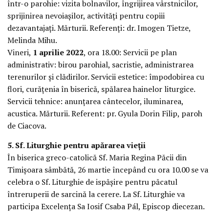
într-o parohie: vizita bolnavilor, îngrijirea vârstnicilor,
sprijinirea nevoiașilor, activități pentru copiii
dezavantajați. Mărturii. Referenți: dr. Imogen Tietze,
Melinda Mihu.
Vineri,
1 aprilie 2022
, ora 18.00: Servicii pe plan
administrativ: birou parohial, sacristie, administrarea
terenurilor și clădirilor. Servicii estetice: împodobirea cu
flori, curățenia în biserică, spălarea hainelor liturgice.
Servicii tehnice: anunțarea cântecelor, iluminarea,
acustica. Mărturii. Referent: pr. Gyula Dorin Filip, paroh
de Ciacova.
5. Sf. Liturghie pentru apărarea vieții
În biserica greco-catolică Sf. Maria Regina Păcii din
Timișoara sâmbătă, 26 martie începând cu ora 10.00 se va
celebra o Sf. Liturghie de ispășire pentru păcatul
întreruperii de sarcină la cerere. La Sf. Liturghie va
participa Excelența Sa Iosif Csaba Pál, Episcop diecezan.