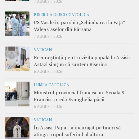
7 AUGUST 2026
BISERICA GRECO-CATOLICĂ
PS Vasile în parohia „Schimbarea la Față” –
Valea Caselor din Bârsana
7 AUGUST 2026
VATICAN
Recunoștință pentru vizita papală la Assisi:
Astăzi simțim că suntem Biserica
6 AUGUST 2026
LUMEA CATOLICĂ
Ministrul provincial franciscan: Școala Sf.
Francisc predă Evanghelia păcii
6 AUGUST 2026
VATICAN
În Assisi, Papa i-a încurajat pe tineri să
atingă trupul suferind al altora