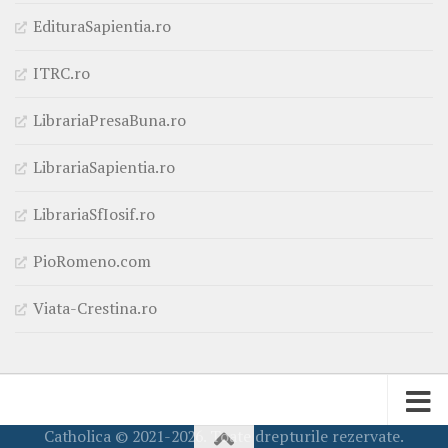
EdituraSapientia.ro
ITRC.ro
LibrariaPresaBuna.ro
LibrariaSapientia.ro
LibrariaSfIosif.ro
PioRomeno.com
Viata-Crestina.ro
Catholica © 2021-2026. Toate drepturile rezervate.