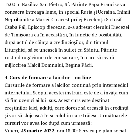
17.00 în Bazilica San Pietro, Sf. Părinte Papa Francisc va
consacra întreaga lume, în special Rusia și Ucraina, Inimii
Neprihănite a Mariei. Cu acest prilej Excelența Sa Iosif
Csaba Pál, Episcop diecezan, s-a adresat clerului Diecezei
de Timișoara ca în această zi, în funcție de posibilități,
după actul de căință a credincioșilor, din timpul
Liturghiei, să se unească în suflet cu Sfântul Părinte
rostind rugăciunea de consacrare, în care să ceară
mijlocirea Maicii Domnului, Regina Păcii.
4. Curs de formare a laicilor – on line
Cursurile de formare a laicilor continuă prin intermediul
internetului. Scopul acestei instruiri este de a învăța cum
să fim ucenici ai lui Isus. Acest curs este destinat
creștinilor laici, adulți, care doresc să crească în credință
și vor să slujească în secolul în care trăiesc. Următoarele
cursuri vor avea loc după cum urmează:
Vineri,
25 martie 2022
, ora 18.00: Servicii pe plan social