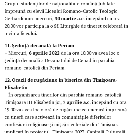
Grupul studenților de naționalitate română Jubilate
împreună cu elevii Liceului Romano-Catolic Teologic
Gerhardinum miercuri,
30 martie a.c.
începând cu ora
20.00 vor participa la o Sf. Liturghie de tineret celebrată în
incinta liceului.
11. Ședință decanală la Periam
– Miercuri,
6 aprilie 2022
de la ora 10.00 va avea loc o
ședință decanală a Decanatului de Cenad în parohia
romano-catolică din Periam.
12. Ocazii de rugăciune în biserica din Timișoara-
Elisabetin
– În organizarea tinerilor din parohia romano-catolică
Timișoara III Elisabetin joi,
7 aprilie a.c.
începând cu ora
19.00 va avea loc o oră de rugăciune ecumenică împreună
cu tinerii care activează în comunitățile diferitelor
confesiuni religioase și mișcări ecleziale din Timișoara
implicați în proiectul „Timișoara 2023, Capitală Culturală