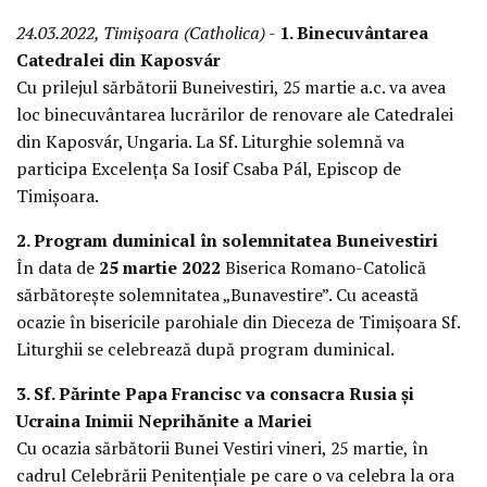
24.03.2022, Timișoara (Catholica)
-
1. Binecuvântarea
Catedralei din Kaposvár
Cu prilejul sărbătorii Buneivestiri, 25 martie a.c. va avea
loc binecuvântarea lucrărilor de renovare ale Catedralei
din Kaposvár, Ungaria. La Sf. Liturghie solemnă va
participa Excelența Sa Iosif Csaba Pál, Episcop de
Timișoara.
2. Program duminical în solemnitatea Buneivestiri
În data de
25 martie 2022
Biserica Romano-Catolică
sărbătorește solemnitatea „Bunavestire”. Cu această
ocazie în bisericile parohiale din Dieceza de Timișoara Sf.
Liturghii se celebrează după program duminical.
3. Sf. Părinte Papa Francisc va consacra Rusia și
Ucraina Inimii Neprihănite a Mariei
Cu ocazia sărbătorii Bunei Vestiri vineri, 25 martie, în
cadrul Celebrării Penitențiale pe care o va celebra la ora