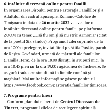
6. Întâlnire diecezană online pentru familii
În organizarea Biroului pentru Pastorația Familiilor și a
Adulților din cadrul Episcopiei Romano-Catolice de
Timișoara în data de
26 martie 2022
va avea loc o
întâlnire diecezană online pentru familii, pe platforma
ZOOM cu tema: „…să fiu om și să nu stric Armonia” (citat
de la poetul Sík Sándor). Programul zilei cuprinde de la
ora 17.00 o prelegere, invitat fiind pr. Attila Puskás, paroh
de Reșița-Govândari, urmată de mărturii ale familiilor
(Familia Hera), de la ora 18.00 discuții în grupuri mici, la
ora 18.45 plen iar la ora 19.00 rugăciunea de încheiere. Se
asigură traducere simultană în limbile română și
maghiară. Mai multe informații se găsesc pe site-ul
https://www.facebook.com/pastoratia.familiilor.timisoara.
7. Programe pentru tineri
– Conform planului eliberat de
Centrul Diecezan de
Tineret
, programul zilelor de reculegere spirituală