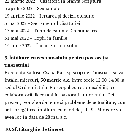
22 martie 2022 – Căsătoria în Sfânta Scriptură
5 aprilie 2022 – Sexualitate
19 aprilie 2022 – Iertarea și decizii comune
3 mai 2022 – Sacramentul căsătoriei
17 mai 2022 – Timp de calitate. Comunicarea
31 mai 2022 – Copiii în familie
14 iunie 2022 – Încheierea cursului
9. Întâlnire cu responsabilii pentru pastorația
tineretului
Excelența Sa Iosif Csaba Pál, Episcop de Timișoara se va
întâlni miercuri,
30 martie a.c.
între orele 12.00-14.00 la
sediul Ordinariatului Episcopal cu responsabilii și cu
colaboratorii diecezani în pastorația tineretului. Cei
prezenți vor aborda teme și probleme de actualitate, cum
ar fi pregătirea întâlnirii cu candidații la Sf. Mir care va
avea loc în data de 28 mai a.c.
10. Sf. Liturghie de tineret