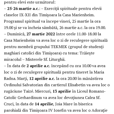
pentru elevi este următorul:
–
25-26 martie a.c.
: – Exerciții spirituale pentru elevii
claselor IX-XII din Timișoara la Casa Marienheim.
Programul spiritual va începe vineri, 25 martie la ora
19.00 și se va încheia sâmbătă, 26 martie a.c. la ora 19.00.
– Duminică,
27 martie 2022
între orele 11.00-18.00 la
Casa Marienheim va avea loc o zi de reculegere spirituală
pentru membrii grupului TEKMEK (grupul de studenți
maghiari catolici din Timișoara) cu tema: Trăiește
miracolul – Misterele Sf. Liturghii.
– În data de
2 aprilie a.c.
începând cu ora 10.00 va avea
loc o zi de reculegere spirituală pentru tineret la Maria
Radna. Marți,
12 aprilie a.c.
la ora 20.00 în mănăstirea
Ordinului Salvatorian din cartierul Elisabetin va avea loc o
rugăciune Taizé. Miercuri,
13 aprilie
în Liceul Romano-
Catolic Gerhardinum va avea loc devoțiunea Calea Sf.
Cruci, în data de
14 aprilie
, Joia Mare în biserica
parohială din Timișoara IV Iosefin va avea loc o Adorație