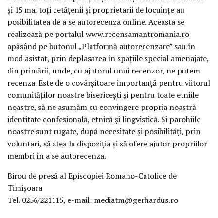
și 15 mai toți cetățenii și proprietarii de locuințe au
posibilitatea de a se autorecenza online. Aceasta se
realizează pe portalul www.recensamantromania.ro
apăsând pe butonul „Platformă autorecenzare” sau în
mod asistat, prin deplasarea în spațiile special amenajate,
din primării, unde, cu ajutorul unui recenzor, ne putem
recenza. Este de o covârșitoare importanță pentru viitorul
comunităților noastre bisericești și pentru toate etniile
noastre, să ne asumăm cu convingere propria noastră
identitate confesională, etnică și lingvistică. Și parohiile
noastre sunt rugate, după necesitate și posibilități, prin
voluntari, să stea la dispoziția și să ofere ajutor propriilor
membri în a se autorecenza.
Birou de presă al Episcopiei Romano-Catolice de
Timișoara
Tel. 0256/221115, e-mail: mediatm@gerhardus.ro