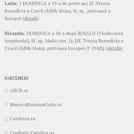
Latin:
† DUMINICA a 19-a de peste an; Sf. Tereza
Benedicta a Crucii (Edith Stein), fc. m., patroană a
Europei
(detalii)
Bizantin:
DUMINICA a 10-a după RUSALII (Vindecarea
lunaticului). Sf. ap. Matia (sec. I); [Sf. Tereza Benedicta a
Crucii (Edith Stein), patroana Europei († 1942)].
(detalii)
PARTENERI
ARCB.ro
BisericaRomanaUnita.ro
Cateheza.ro
Credinta-Catolica.ro