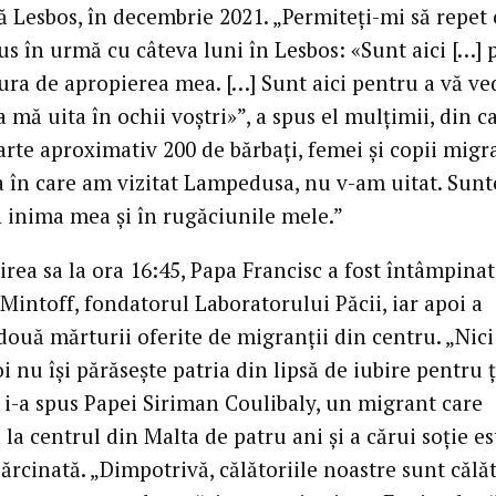
ă Lesbos, în decembrie 2021. „Permiteți-mi să repet
us în urmă cu câteva luni în Lesbos: «Sunt aici […] 
gura de apropierea mea. […] Sunt aici pentru a vă ve
 a mă uita în ochii voștri»”, a spus el mulțimii, din c
rte aproximativ 200 de bărbați, femei și copii migra
a în care am vizitat Lampedusa, nu v-am uitat. Sunt
 inima mea și în rugăciunile mele.”
rea sa la ora 16:45, Papa Francisc a fost întâmpinat
Mintoff, fondatorul Laboratorului Păcii, iar apoi a
două mărturii oferite de migranții din centru. „Nic
i nu își părăsește patria din lipsă de iubire pentru ț
, i-a spus Papei Siriman Coulibaly, un migrant care
 la centrul din Malta de patru ani și a cărui soție es
rcinată. „Dimpotrivă, călătoriile noastre sunt călăt