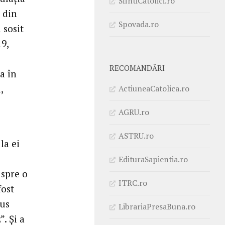
SfintiCatolici.ro
l din
Spovada.ro
 sosit
9,
RECOMANDĂRI
a în
,
ActiuneaCatolica.ro
AGRU.ro
ASTRU.ro
la ei
EdituraSapientia.ro
 spre o
ITRC.ro
fost
pus
LibrariaPresaBuna.ro
. Și a