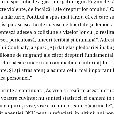
p cu speranța de a găsi un spațiu sigur. Fugim de ră
cte violente, de încălcări ale drepturilor omului.” C
a mărturie, Pontiful a spus mai târziu că cei care s
ă își părăsească țările cu vise de libertate și democra
tează adesea o coliziune a viselor lor cu „o realit
esea periculoasă, uneori teribilă și inumană”. Adre
 lui Coulibaly, a spus: „Ați dat glas pledoariei înăbuș
ilioane de migranți ale căror drepturi fundamental
, din păcate uneori cu complicitatea autorităților
te. Și ați atras atenția asupra celui mai important 
ea persoanei.”
ărinte a continuat: „Aș vrea să reafirm acest lucru 
 voastre cuvinte: nu sunteți statistici, ci oameni în
cu chipuri și vise, vise care uneori sunt zădărnicite”,
vit Agenției ONU pentru refugiați, în ultimii ani pop