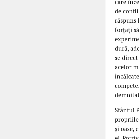
care înce
de confli
răspuns l
forțați s
experimen
dură, ad
se direct
acelor m
încălcate
competen
demnitat
Sfântul P
propriile
și oase, 
el. Potri