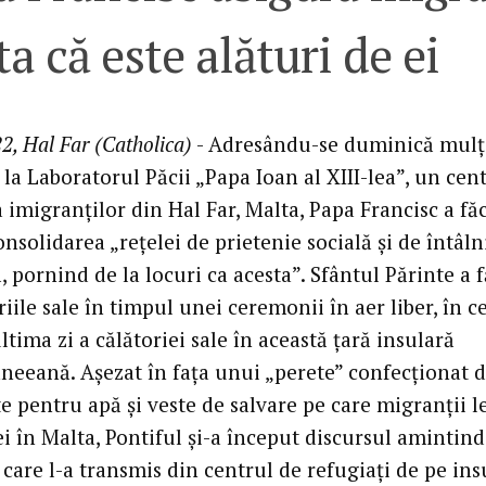
a că este alături de ei
2, Hal Far (Catholica)
- Adresându-se duminică mulț
la Laboratorul Păcii „Papa Ioan al XIII-lea”, un cen
 imigranților din Hal Far, Malta, Papa Francisc a fă
onsolidarea „rețelei de prietenie socială și de întâln
, pornind de la locuri ca acesta”. Sfântul Părinte a 
ile sale în timpul unei ceremonii în aer liber, în c
ltima zi a călătoriei sale în această țară insulară
neeană. Așezat în fața unui „perete” confecționat 
e pentru apă și veste de salvare pe care migranții l
i în Malta, Pontiful și-a început discursul amintin
care l-a transmis din centrul de refugiați de pe ins