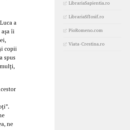
LibrariaSapientia.ro
LibrariaSfIosif.ro
 Luca a
PioRomeno.com
 așa îi
ei,
Viata-Crestina.ro
i copii
a spus
mulți,
acestor
ți”.
ne
a, ne