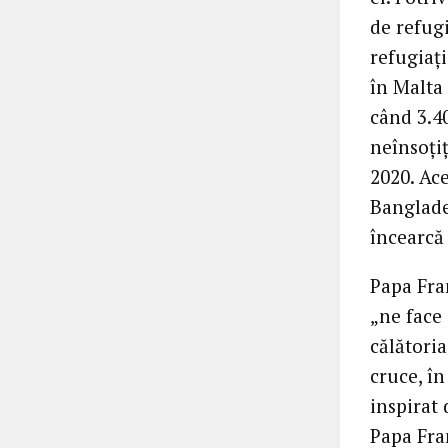
de refugi
refugiați
în Malta 
când 3.4
neînsoțiț
2020. Ac
Banglade
încearcă 
Papa Fran
„ne face
călătoria
cruce, în
inspirat 
Papa Fran