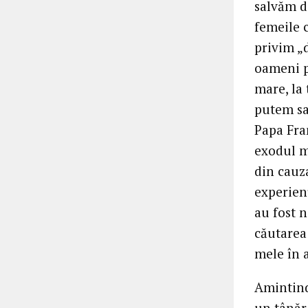
salvăm di
femeile c
privim „d
oameni p
mare, la 
putem sa
Papa Fra
exodul m
din cauza
experienț
au fost n
căutarea 
mele în 
Amintind
un tânăr 