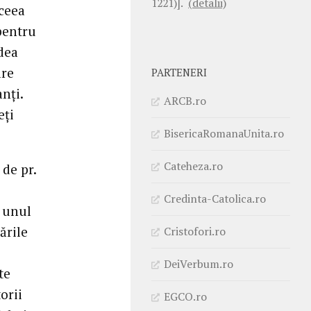
1221)].
(detalii)
 ceea
pentru
dea
are
PARTENERI
nți.
ARCB.ro
eți
BisericaRomanaUnita.ro
Cateheza.ro
 de pr.
Credinta-Catolica.ro
i unul
ările
Cristofori.ro
DeiVerbum.ro
te
orii
EGCO.ro