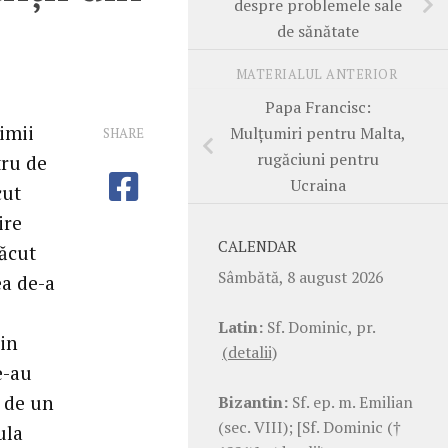
despre problemele sale
de sănătate
MATERIALUL ANTERIOR
Papa Francisc:
imii
Mulțumiri pentru Malta,
SHARE
rugăciuni pentru
tru de
Ucraina
cut
ire
CALENDAR
făcut
Sâmbătă, 8 august 2026
ea de-a
Latin:
Sf. Dominic, pr.
din
(detalii)
e-au
d de un
Bizantin:
Sf. ep. m. Emilian
(sec. VIII); [Sf. Dominic (†
ula