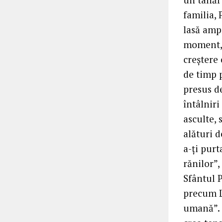
familia, 
lasă amp
moment, 
creștere 
de timp 
presus d
întâlniri
asculte, 
alături d
a-ți pur
rănilor”,
Sfântul P
precum L
umană”. E