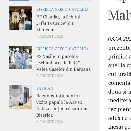
Malt
BISERICA GRECO-CATOLICĂ
PF Claudiu, la Schitul
„Sfânta Cruce” din
Stânceni
7 AUGUST 2026
03.04.202
prezente 
BISERICA GRECO-CATOLICĂ
primire a
PS Vasile în parohia
„Schimbarea la Față” –
apel la c
Valea Caselor din Bârsana
culturală
7 AUGUST 2026
comentari
VATICAN
doua și u
Recunoștință pentru
meditera
vizita papală la Assisi:
recipient
Astăzi simțim că suntem
Biserica
adus cu e
6 AUGUST 2026
mesaj pe 