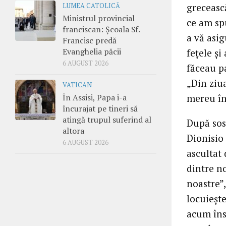
greceasc
LUMEA CATOLICĂ
Ministrul provincial
ce am sp
franciscan: Școala Sf.
a vă asi
Francisc predă
Evanghelia păcii
fețele și
6 AUGUST 2026
făceau pa
„Din ziu
VATICAN
mereu în
În Assisi, Papa i-a
încurajat pe tineri să
atingă trupul suferind al
După sosi
altora
Dionisio 
6 AUGUST 2026
ascultat 
dintre no
noastre”
locuiește
acum însă