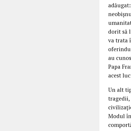
adăugat: 
neobișnu
umanitat
dorit să 
va trata 
oferindu-
au cunos
Papa Fra
acest luc
Un alt ti
tragedii,
civilizaț
Modul în 
comportă