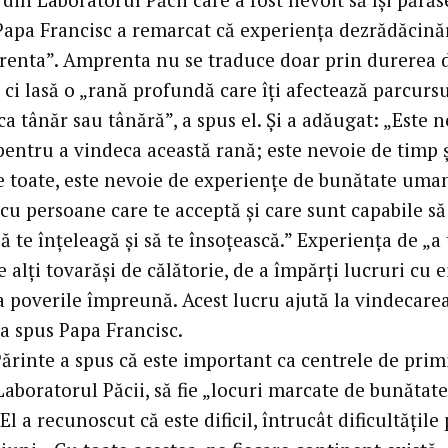
Papa Francisc a remarcat că experiența dezrădăcinări
renta”. Amprenta nu se traduce doar prin durerea 
ci lasă o „rană profundă care îți afectează parcursu
ca tânăr sau tânără”, a spus el. Și a adăugat: „Este 
pentru a vindeca această rană; este nevoie de timp ș
e toate, este nevoie de experiențe de bunătate uma
 cu persoane care te acceptă și care sunt capabile să
să te înțeleagă și să te însoțească.” Experiența de „a 
e alți tovarăși de călătorie, de a împărți lucruri cu e
ta poverile împreună. Acest lucru ajută la vindecare
 a spus Papa Francisc.
ărinte a spus că este important ca centrele de prim
aboratorul Păcii, să fie „locuri marcate de bunătate
l a recunoscut că este dificil, întrucât dificultățile