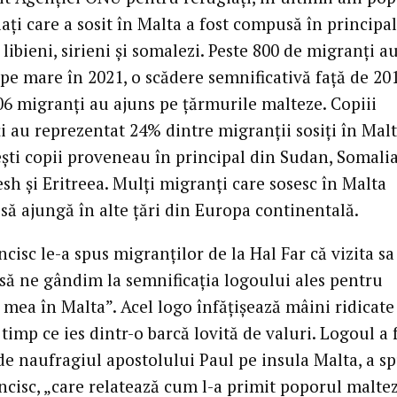
ați care a sosit în Malta a fost compusă în principa
 libieni, sirieni și somalezi. Peste 800 de migranți au
pe mare în 2021, o scădere semnificativă față de 201
06 migranți au ajuns pe țărmurile malteze. Copiii
i au reprezentat 24% dintre migranții sosiți în Malt
ești copii proveneau în principal din Sudan, Somalia
sh și Eritreea. Mulți migranți care sosesc în Malta
să ajungă în alte țări din Europa continentală.
cisc le-a spus migranților de la Hal Far că vizita sa 
 să ne gândim la semnificația logoului ales pentru
 mea în Malta”. Acel logo înfățișează mâini ridicate
 timp ce ies dintr-o barcă lovită de valuri. Logoul a 
de naufragiul apostolului Paul pe insula Malta, a s
cisc, „care relatează cum l-a primit poporul maltez”