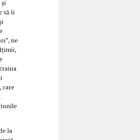
 și
 să îi
și
e
oi”, ne
țimii,
e
Ucraina
i
, care
n
ciunile
de la
sească