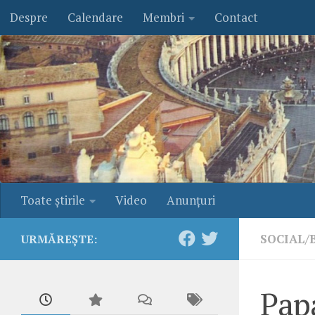
Despre
Calendare
Membri
Contact
Skip to content
Toate ştirile
Video
Anunţuri
SOCIAL/
URMĂREȘTE:
Papa