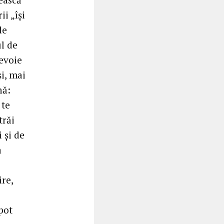
i „își
de
l de
nevoie
i, mai
nă:
 te
trăi
i și de
a
ire,
 pot