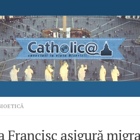
BIOETICĂ
 Francisc asigură migra