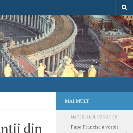
MAI MULT
MATERIALUL URMĂTOR
nții din
Papa Francisc a vorbit