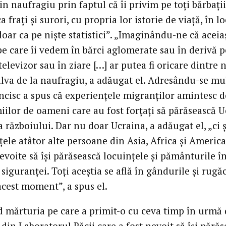
n naufragiu prin faptul că îi privim pe toți bărbații
a frați și surori, cu propria lor istorie de viață, în loc
oar ca pe niște statistici”. „Imaginându-ne că aceia
e care îi vedem în bărci aglomerate sau în derivă p
televizor sau în ziare […] ar putea fi oricare dintre n
lva de la naufragiu, a adăugat el. Adresându-se mul
ncisc a spus că experiențele migranților amintesc d
iilor de oameni care au fost forțați să părăsească 
 războiului. Dar nu doar Ucraina, a adăugat el, „ci ș
ele atâtor alte persoane din Asia, Africa și America
evoite să își părăsească locuințele și pământurile î
siguranței. Toți aceștia se află în gândurile și rugă
acest moment”, a spus el.
 mărturia pe care a primit-o cu ceva timp în urmă 
din Laboratorul Păcii care a fost nevoit să își pără