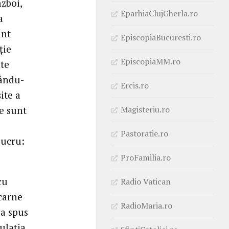
zboi,
EparhiaClujGherla.ro
a
unt
EpiscopiaBucuresti.ro
ție
EpiscopiaMM.ro
ate
sându-
Ercis.ro
ite a
Magisteriu.ro
e sunt
Pastoratie.ro
lucru:
ProFamilia.ro
cu
Radio Vatican
 carne
RadioMaria.ro
 a spus
ulația