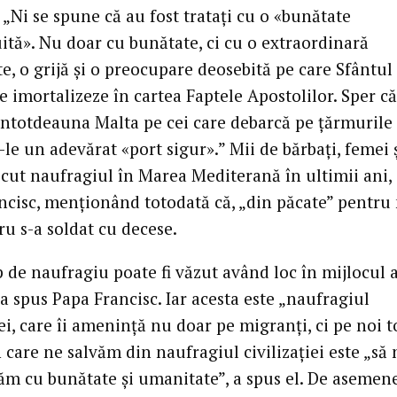
„Ni se spune că au fost tratați cu o «bunătate
ită». Nu doar cu bunătate, ci cu o extraordinară
e, o grijă și o preocupare deosebită pe care Sfântul
le imortalizeze în cartea Faptele Apostolilor. Sper că
întotdeauna Malta pe cei care debarcă pe țărmurile 
le un adevărat «port sigur».” Mii de bărbați, femei ș
cut naufragiul în Marea Mediterană în ultimii ani, 
ncisc, menționând totodată că, „din păcate” pentru 
ru s-a soldat cu decese.
p de naufragiu poate fi văzut având loc în mijlocul 
 a spus Papa Francisc. Iar acesta este „naufragiul
iei, care îi amenință nu doar pe migranți, ci pe noi to
care ne salvăm din naufragiul civilizației este „să 
m cu bunătate și umanitate”, a spus el. De asemene