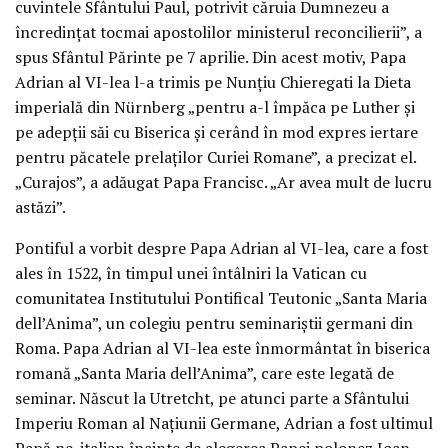
cuvintele Sfântului Paul, potrivit căruia Dumnezeu a
încredințat tocmai apostolilor ministerul reconcilierii”, a
spus Sfântul Părinte pe 7 aprilie. Din acest motiv, Papa
Adrian al VI-lea l-a trimis pe Nunțiu Chieregati la Dieta
imperială din Nürnberg „pentru a-l împăca pe Luther și
pe adepții săi cu Biserica și cerând în mod expres iertare
pentru păcatele prelaților Curiei Romane”, a precizat el.
„Curajos”, a adăugat Papa Francisc. „Ar avea mult de lucru
astăzi”.
Pontiful a vorbit despre Papa Adrian al VI-lea, care a fost
ales în 1522, în timpul unei întâlniri la Vatican cu
comunitatea Institutului Pontifical Teutonic „Santa Maria
dell’Anima”, un colegiu pentru seminariștii germani din
Roma. Papa Adrian al VI-lea este înmormântat în biserica
romană „Santa Maria dell’Anima”, care este legată de
seminar. Născut la Utretcht, pe atunci parte a Sfântului
Imperiu Roman al Națiunii Germane, Adrian a fost ultimul
Papă ne-italian înainte de alegerea Papei polonez Ioan