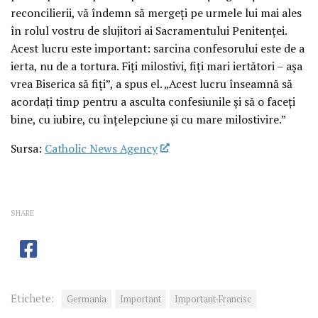
reconcilierii, vă îndemn să mergeți pe urmele lui mai ales
în rolul vostru de slujitori ai Sacramentului Penitenței.
Acest lucru este important: sarcina confesorului este de a
ierta, nu de a tortura. Fiți milostivi, fiți mari iertători – așa
vrea Biserica să fiți”, a spus el. „Acest lucru înseamnă să
acordați timp pentru a asculta confesiunile și să o faceți
bine, cu iubire, cu înțelepciune și cu mare milostivire.”
Sursa:
Catholic News Agency
SHARE
Etichete:
Germania
Important
Important-Francisc