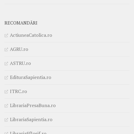
RECOMANDĂRI
ActiuneaCatolica.ro
AGRU.ro
ASTRU.ro
EdituraSapientia.ro
ITRC.ro
LibrariaPresaBuna.ro
LibrariaSapientia.ro
LibrariaSfIosif.ro