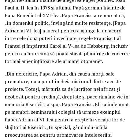
Paul al II-lea în 1978 și ultimul Papă german înainte de
Papa Benedict al XVI-lea. Papa Francisc a remarcat că,
„în domeniul politic, învingând multe rezistențe, [Papa
Adrian al VI-lea] a lucrat pentru a ajunge la un acord
între cele două puteri învecinate, regele Francisc I al
Franței și împăratul Carol al V-lea de Habsburg, inclusiv
pentru ca împreună să poată stăvili planurile de cucerire
tot mai amenințătoare ale armatei otomane”.
„Din nefericire, Papa Adrian, din cauza morții sale
premature, nu a putut încheia nici unul dintre aceste
proiecte. Totuși, mărturia sa de lucrător neînfricat și
neobosit pentru credință, dreptate și pace rămâne vie în
memoria Bisericii”, a spus Papa Francisc. El i-a îndemnat
pe membrii seminarului colegial să urmeze exemplul
Papei Adrian al VI-lea pentru a crește în vocația lor de
slujitori ai Bisericii. „În special, gândindu-mă la
preocuparea sa pentru promovarea înțelegerii și