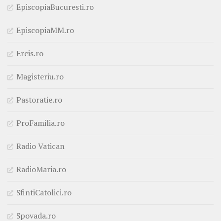
EpiscopiaBucuresti.ro
EpiscopiaMM.ro
Ercis.ro
Magisteriu.ro
Pastoratie.ro
ProFamilia.ro
Radio Vatican
RadioMaria.ro
SfintiCatolici.ro
Spovada.ro