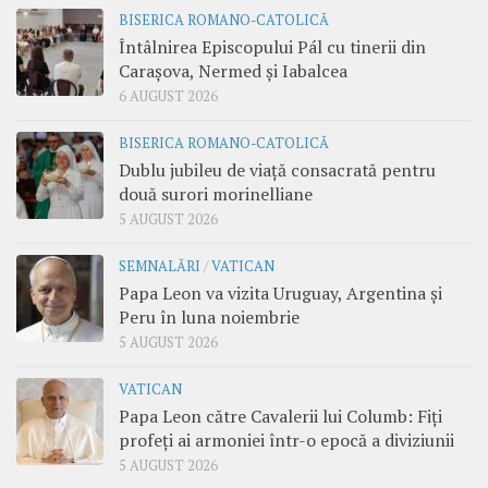
BISERICA ROMANO-CATOLICĂ
Întâlnirea Episcopului Pál cu tinerii din
Carașova, Nermed și Iabalcea
6 AUGUST 2026
BISERICA ROMANO-CATOLICĂ
Dublu jubileu de viață consacrată pentru
două surori morinelliane
5 AUGUST 2026
SEMNALĂRI
/
VATICAN
Papa Leon va vizita Uruguay, Argentina și
Peru în luna noiembrie
5 AUGUST 2026
VATICAN
Papa Leon către Cavalerii lui Columb: Fiți
profeți ai armoniei într-o epocă a diviziunii
5 AUGUST 2026