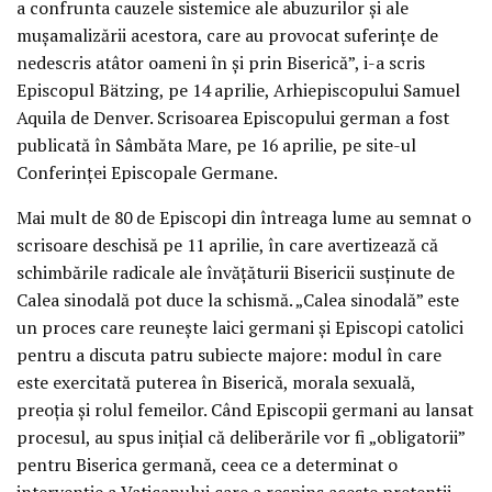
a confrunta cauzele sistemice ale abuzurilor și ale
mușamalizării acestora, care au provocat suferințe de
nedescris atâtor oameni în și prin Biserică”, i-a scris
Episcopul Bätzing, pe 14 aprilie, Arhiepiscopului Samuel
Aquila de Denver. Scrisoarea Episcopului german a fost
publicată în Sâmbăta Mare, pe 16 aprilie, pe site-ul
Conferinței Episcopale Germane.
Mai mult de 80 de Episcopi din întreaga lume au semnat o
scrisoare deschisă pe 11 aprilie, în care avertizează că
schimbările radicale ale învățăturii Bisericii susținute de
Calea sinodală pot duce la schismă. „Calea sinodală” este
un proces care reunește laici germani și Episcopi catolici
pentru a discuta patru subiecte majore: modul în care
este exercitată puterea în Biserică, morala sexuală,
preoția și rolul femeilor. Când Episcopii germani au lansat
procesul, au spus inițial că deliberările vor fi „obligatorii”
pentru Biserica germană, ceea ce a determinat o
intervenție a Vaticanului care a respins aceste pretenții.