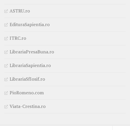
ASTRU.ro
EdituraSapientia.ro
ITRC.ro
LibrariaPresaBuna.ro
LibrariaSapientia.ro
LibrariaSfIosif.ro
PioRomeno.com
Viata-Crestina.ro