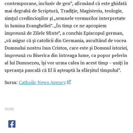
contemporane, inclusiv de gen”, afirmând că este ghidată
mai degrabă de Scriptură, Tradiție, Magisteriu, teologie,
simțul credincioșilor și „semnele vremurilor interpretate
în lumina Evangheliei”. „În timp ce ne apropiem
împreună de Zilele Sfinte”, a conchis Episcopul german,
„vă asigur că și catolicii din Germania, ascultând de vocea
Domnului nostru Isus Cristos, care este și Domnul istoriei,
împreună cu Biserica din întreaga lume, ca popor pelerin
al lui Dumnezeu, își vor urma calea în acest timp – uniți în
speranța pascală că El îi așteaptă la sfârșitul timpului”.
Sursa:
Catholic News Agency
SHARE