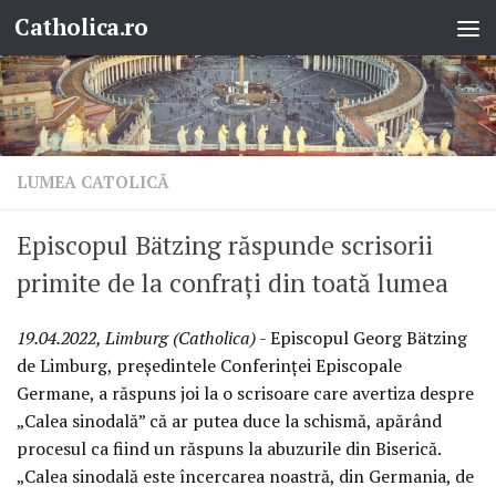
Catholica.ro
Skip to content
LUMEA CATOLICĂ
Episcopul Bätzing răspunde scrisorii
primite de la confrați din toată lumea
19.04.2022, Limburg (Catholica)
- Episcopul Georg Bätzing
de Limburg, președintele Conferinței Episcopale
Germane, a răspuns joi la o scrisoare care avertiza despre
„Calea sinodală” că ar putea duce la schismă, apărând
procesul ca fiind un răspuns la abuzurile din Biserică.
„Calea sinodală este încercarea noastră, din Germania, de