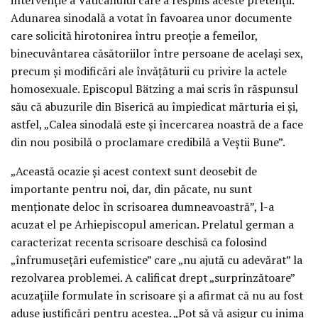
Adunarea sinodală a votat în favoarea unor documente
care solicită hirotonirea întru preoție a femeilor,
binecuvântarea căsătoriilor între persoane de același sex,
precum și modificări ale învățăturii cu privire la actele
homosexuale. Episcopul Bätzing a mai scris în răspunsul
său că abuzurile din Biserică au împiedicat mărturia ei și,
astfel, „Calea sinodală este și încercarea noastră de a face
din nou posibilă o proclamare credibilă a Veștii Bune”.
„Această ocazie și acest context sunt deosebit de
importante pentru noi, dar, din păcate, nu sunt
menționate deloc în scrisoarea dumneavoastră”, l-a
acuzat el pe Arhiepiscopul american. Prelatul german a
caracterizat recenta scrisoare deschisă ca folosind
„înfrumusețări eufemistice” care „nu ajută cu adevărat” la
rezolvarea problemei. A calificat drept „surprinzătoare”
acuzațiile formulate în scrisoare și a afirmat că nu au fost
aduse justificări pentru acestea. „Pot să vă asigur cu inima