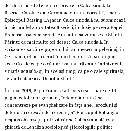
deschisă: aceste temeri cu privire la Calea sinodală a
Bisericii Catolice din Germania nu sunt corecte”, a scris
Episcopul Bätzing. „Așadar, Calea sinodală nu subminează
în nici un fel autoritatea Bisericii, inclusiv pe cea a Papei
Francisc, așa cum scrieți. Am putut să vorbesc cu Sfântul
Părinte de mai multe ori despre Calea sinodală. În
scrisoarea sa către poporul lui Dumnezeu în pelerinaj, în
Germania, el ne-a cerut în mod expres să parcurgem
această cale ca pe o căutare «a unui răspuns îndrăzneț la
situația actuală» și, în același timp, ca pe o cale spirituală,
cerând călăuzirea Duhului Sfânt.”
În iunie 2019, Papa Francisc a trimis o scrisoare de 19
pagini catolicilor germani, îndemnându-i să se
concentreze pe evanghelizare în fața unei „eroziuni și
deteriorări crescânde a credinței”. Episcopul Bätzing a
respins observația potrivit căreia Calea sinodală este
ghidată de „analiza sociologică și ideologiile politice