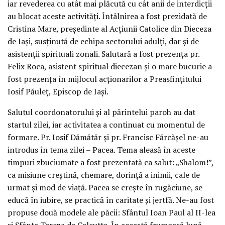
iar revederea cu atât mai plăcută cu cât anii de interdicții
au blocat aceste activități. Întâlnirea a fost prezidată de
Cristina Mare, președinte al Acțiunii Catolice din Dieceza
de Iași, susținută de echipa sectorului adulți, dar și de
asistenții spirituali zonali. Salutară a fost prezența pr.
Felix Roca, asistent spiritual diecezan și o mare bucurie a
fost prezența în mijlocul acționarilor a Preasfințitului
Iosif Păuleț, Episcop de Iași.
Salutul coordonatorului și al părintelui paroh au dat
startul zilei, iar activitatea a continuat cu momentul de
formare. Pr. Iosif Dămătăr și pr. Francisc Fărcășel ne-au
introdus în tema zilei – Pacea. Tema aleasă în aceste
timpuri zbuciumate a fost prezentată ca salut: „Shalom!”,
ca misiune creștină, chemare, dorință a inimii, cale de
urmat și mod de viață. Pacea se crește în rugăciune, se
educă în iubire, se practică în caritate și jertfă. Ne-au fost
propuse două modele ale păcii: Sfântul Ioan Paul al II-lea
și Sfânta Tereza de Calcutta. În această frumoasă lună