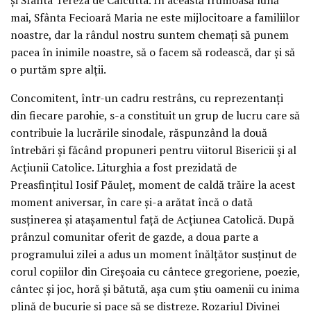
mai, Sfânta Fecioară Maria ne este mijlocitoare a familiilor
noastre, dar la rândul nostru suntem chemați să punem
pacea în inimile noastre, să o facem să rodească, dar și să
o purtăm spre alții.
Concomitent, într-un cadru restrâns, cu reprezentanți
din fiecare parohie, s-a constituit un grup de lucru care să
contribuie la lucrările sinodale, răspunzând la două
întrebări și făcând propuneri pentru viitorul Bisericii și al
Acțiunii Catolice. Liturghia a fost prezidată de
Preasfințitul Iosif Păuleț, moment de caldă trăire la acest
moment aniversar, în care și-a arătat încă o dată
susținerea și atașamentul față de Acțiunea Catolică. După
prânzul comunitar oferit de gazde, a doua parte a
programului zilei a adus un moment înălțător susținut de
corul copiilor din Cireșoaia cu cântece gregoriene, poezie,
cântec și joc, horă și bătută, așa cum știu oamenii cu inima
plină de bucurie și pace să se distreze. Rozariul Divinei