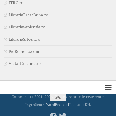
ITRC.ro
LibrariaPresaBuna.ro
LibrariaSapientia.ro
LibrariaSfIosif.ro
PioRomeno.com
Viata-Crestina.ro
Catholica © 2021-2026. Toate drepturile rezervate.
Ingrediente:
WordPress
+
Hueman
+ KN.