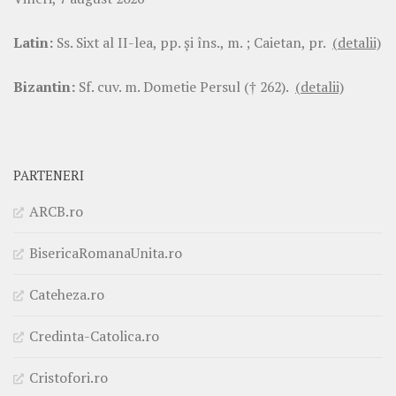
Latin:
Ss. Sixt al II-lea, pp. şi îns., m. ; Caietan, pr.
(detalii)
Bizantin:
Sf. cuv. m. Dometie Persul († 262).
(detalii)
PARTENERI
ARCB.ro
BisericaRomanaUnita.ro
Cateheza.ro
Credinta-Catolica.ro
Cristofori.ro