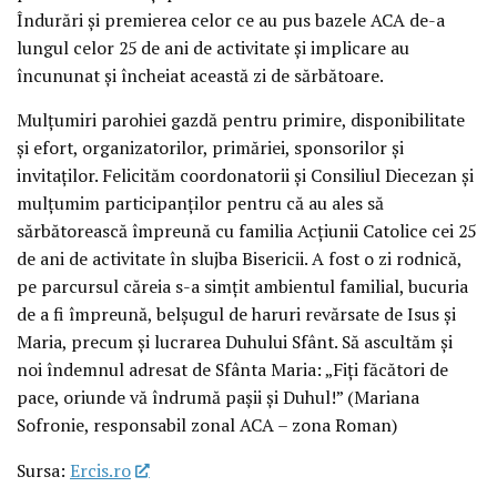
Îndurări și premierea celor ce au pus bazele ACA de-a
lungul celor 25 de ani de activitate și implicare au
încununat și încheiat această zi de sărbătoare.
Mulțumiri parohiei gazdă pentru primire, disponibilitate
și efort, organizatorilor, primăriei, sponsorilor și
invitaților. Felicităm coordonatorii și Consiliul Diecezan și
mulțumim participanților pentru că au ales să
sărbătorească împreună cu familia Acțiunii Catolice cei 25
de ani de activitate în slujba Bisericii. A fost o zi rodnică,
pe parcursul căreia s-a simțit ambientul familial, bucuria
de a fi împreună, belșugul de haruri revărsate de Isus și
Maria, precum și lucrarea Duhului Sfânt. Să ascultăm și
noi îndemnul adresat de Sfânta Maria: „Fiți făcători de
pace, oriunde vă îndrumă pașii și Duhul!” (Mariana
Sofronie, responsabil zonal ACA – zona Roman)
Sursa:
Ercis.ro