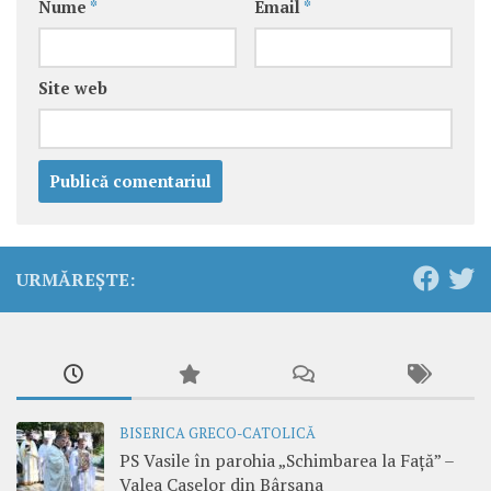
Nume
*
Email
*
Site web
URMĂREȘTE:
BISERICA GRECO-CATOLICĂ
PS Vasile în parohia „Schimbarea la Față” –
Valea Caselor din Bârsana