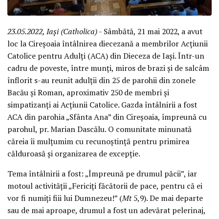
23.05.2022, Iași (Catholica)
- Sâmbătă, 21 mai 2022, a avut
loc la Cireșoaia întâlnirea diecezană a membrilor Acțiunii
Catolice pentru Adulți (ACA) din Dieceza de Iași. Într-un
cadru de poveste, între munți, miros de brazi și de salcâm
înflorit s-au reunit adulții din 25 de parohii din zonele
Bacău și Roman, aproximativ 250 de membri și
simpatizanți ai Acțiunii Catolice. Gazda întâlnirii a fost
ACA din parohia „Sfânta Ana” din Cireșoaia, împreună cu
parohul, pr. Marian Dascălu. O comunitate minunată
căreia îi mulțumim cu recunoștință pentru primirea
călduroasă și organizarea de excepție.
Tema întâlnirii a fost: „Împreună pe drumul păcii”, iar
motoul activității „Fericiți făcătorii de pace, pentru că ei
vor fi numiți fiii lui Dumnezeu!” (
Mt
5,9). De mai departe
sau de mai aproape, drumul a fost un adevărat pelerinaj,