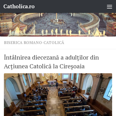
Catholica.ro
Skip to content
BISERICA ROMANO-CATOLICĂ
Întâlnirea diecezană a adulților din
Acțiunea Catolică la Cireșoaia