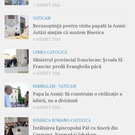
7 AUGUST 2026
VATICAN
Recunoștință pentru vizita papală la Assisi:
Astăzi simțim că suntem Biserica
6 AUGUST 2026
LUMEA CATOLICĂ
Ministrul provincial franciscan: Școala Sf.
Francisc predă Evanghelia păcii
6 AUGUST 2026
SEMNALĂRI
/
VATICAN
Papa la Assisi: Să construim o civilizație a
iubirii, nu a diviziunii
6 AUGUST 2026
BISERICA ROMANO-CATOLICĂ
Întâlnirea Episcopului Pál cu tinerii din
Carașova, Nermed și Iabalcea