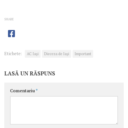
SHARE
Etichete:
AC Iași
Dieceza de Iași
Important
LASĂ UN RĂSPUNS
Comentariu
*