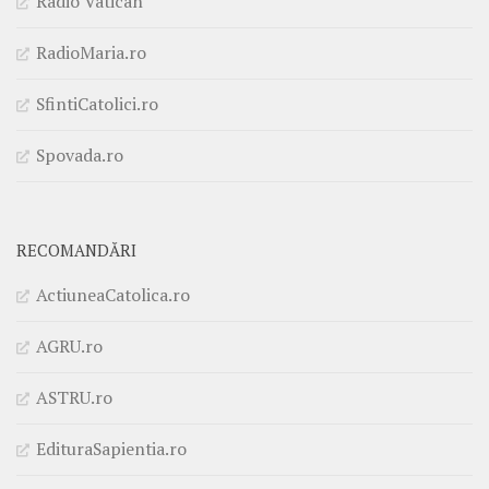
Radio Vatican
RadioMaria.ro
SfintiCatolici.ro
Spovada.ro
RECOMANDĂRI
ActiuneaCatolica.ro
AGRU.ro
ASTRU.ro
EdituraSapientia.ro