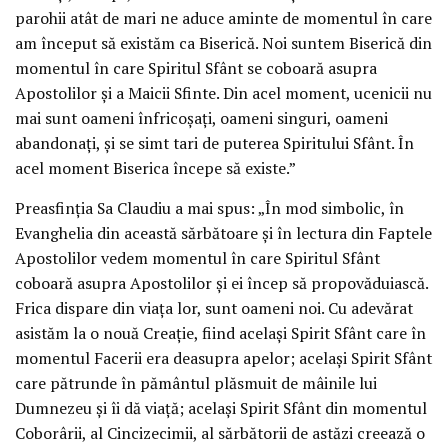
parohii atât de mari ne aduce aminte de momentul în care
am început să existăm ca Biserică. Noi suntem Biserică din
momentul în care Spiritul Sfânt se coboară asupra
Apostolilor și a Maicii Sfinte. Din acel moment, ucenicii nu
mai sunt oameni înfricoșați, oameni singuri, oameni
abandonați, și se simt tari de puterea Spiritului Sfânt. În
acel moment Biserica începe să existe.”
Preasfinția Sa Claudiu a mai spus: „În mod simbolic, în
Evanghelia din această sărbătoare și în lectura din Faptele
Apostolilor vedem momentul în care Spiritul Sfânt
coboară asupra Apostolilor și ei încep să propovăduiască.
Frica dispare din viața lor, sunt oameni noi. Cu adevărat
asistăm la o nouă Creație, fiind același Spirit Sfânt care în
momentul Facerii era deasupra apelor; același Spirit Sfânt
care pătrunde în pământul plăsmuit de mâinile lui
Dumnezeu și îi dă viață; același Spirit Sfânt din momentul
Coborârii, al Cincizecimii, al sărbătorii de astăzi creează o