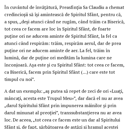
În cuvântul de învățătură, Preasfinția Sa Claudiu a chemat
credincioșii să își amintească de Spiritul Sfânt, pentru că,
a spus, „deși atunci când ne rugăm, când trăim ca Biserică,
tot ceea ce facem are loc în Spiritul Sfânt, de foarte
puține ori ne aducem aminte de Spiritul Sfânt, la fel ca
atunci când respirăm: trăim, respirăm aerul, dar de prea
puține ori ne aducem aminte de aer. La fel, trăim în
lumină, dar de puține ori medităm la lumina care ne
înconjoară. Așa este și cu Spiritul Sfânt: tot ceea ce facem,
ca Biserică, facem prin Spiritul Sfânt (…) care este tot
timpul cu noi”.
A dat un exemplu: „aș putea să repet de zeci de ori «Luați,
mâncați, acesta este Trupul Meu»”, dar dacă el nu ar avea
„darul Spiritului Sfânt prin impunerea mâinilor și prin
darul minunat al preoției”, transsubstanțierea nu ar avea
loc. De aceea, „tot ceea ce facem este un dar al Spiritului
Sfânt și, de fapt, sărbătoarea de astăzi și hramul acestei