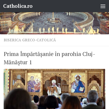
Catholica.ro
Skip to content
BISERICA GRECO-CATOLICĂ
Prima Împărtășanie în parohia Cluj-
Mănăștur 1