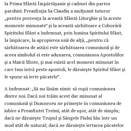
la Prima Sfântă Împărtășanie și cadouri din partea
parohiei. Preasfinția Sa Claudiu a mulțumit tuturor
„pentru prezența la această Sfântă Liturghie și la aceste
momente minunate” și la această sărbătoare a Coborârii
Spiritului Sfânt a îndemnat, prin lumina Spiritului Sfânt,
la împăcare, la apropierea unii de alții, „pentru că
sărbătoarea de astăzi este sărbătoarea comuniunii și de
aceea simbolul ei este adunarea, comuniunea Apostolilor
și a Maicii Sfinte, și mai există acel moment minunat în
care Isus intră peste apostoli, le dăruiește Spiritul Sfânt și
le spune să ierte păcatele”.
A îndemnat: „Să nu lăsăm nimic să rupă comuniunea
dintre noi. Dacă noi trăim acest dar minunat al
comuniunii și Dumnezeu ne primește în comuniunea de
iubire a Preasfintei Treimi, atât de ușor, atât de simplu;
dacă ne dăruiește Trupul și Sângele Fiului Său într-un
mod atât de natural; dacă ne dăruiește iertarea păcatelor