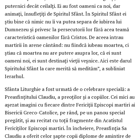
puternici decât ceilalți. Ei au fost oameni ca noi, dar
animați, însuflețiți de Spiritul Sfânt. În Spiritul Sfânt ei
știu bine că nimic nu îi va putea separa de iubirea lui
Dumnezeu și privesc la persecutorii lor fără acea teamă
caracteristică oamenilor fără Cristos. De aceea intrau
martirii în arene cântând: nu fiindcă iubeau moartea, ci
știau că moartea nu are putere asupra lor, că ei sunt
oameni noi, ei sunt destinați vieții veșnice. Aici este darul
Spiritului Sfânt la care merită să medităm”, a subliniat
Ierarhul.
Sfânta Liturghie a fost urmată de o celebrare specială: a
Preasfințitului Claudiu, a preoților și a copiilor. Cei mici au
așezat imagini cu fiecare dintre Fericiții Episcopi martiri ai
Bisericii Greco-Catolice, pe rând, pe un panou special
pregătit, și au recitat cu toții fragmente din Acatistul
Fericiților Episcopi martiri. În încheiere, Preasfinția Sa
Claudiu a oferit celor șapte copii diplome de amintire de