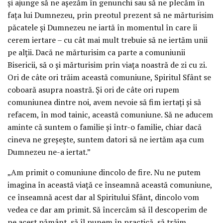
și ajunge să ne așezăm în genunchi sau să ne plecăm în
fața lui Dumnezeu, prin preotul prezent să ne mărturisim
păcatele și Dumnezeu ne iartă în momentul în care îi
cerem iertare – cu cât mai mult trebuie să ne iertăm unii
pe alții. Dacă ne mărturisim ca parte a comuniunii
Bisericii, să o și mărturisim prin viața noastră de zi cu zi.
Ori de câte ori trăim această comuniune, Spiritul Sfânt se
coboară asupra noastră. Și ori de câte ori rupem
comuniunea dintre noi, avem nevoie să fim iertați și să
refacem, în mod tainic, această comuniune. Să ne aducem
aminte că suntem o familie și într-o familie, chiar dacă
cineva ne greșește, suntem datori să ne iertăm așa cum
Dumnezeu ne-a iertat.”
„Am primit o comuniune dincolo de fire. Nu ne putem
imagina în această viață ce înseamnă această comuniune,
ce înseamnă acest dar al Spiritului Sfânt, dincolo vom
vedea ce dar am primit. Să încercăm să îl descoperim de
pe acest pământ, să îl punem în practică, să trăim