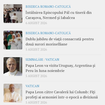
BISERICA ROMANO-CATOLICĂ
Întâlnirea Episcopului Pál cu tinerii din
Carașova, Nermed și Iabalcea
6 AUGUST 2026
BISERICA ROMANO-CATOLICĂ
Dublu jubileu de viață consacrată pentru
două surori morinelliane
5 AUGUST 2026
SEMNALĂRI
/
VATICAN
Papa Leon va vizita Uruguay, Argentina și
Peru în luna noiembrie
5 AUGUST 2026
VATICAN
Papa Leon către Cavalerii lui Columb: Fiți
profeți ai armoniei într-o epocă a diviziunii
5 AUGUST 2026