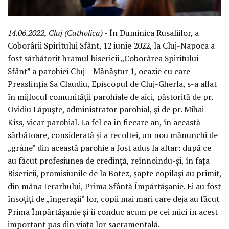
14.06.2022, Cluj (Catholica)
- În Duminica Rusaliilor, a
Coborârii Spiritului Sfânt, 12 iunie 2022, la Cluj-Napoca a
fost sărbătorit hramul bisericii „Coborârea Spiritului
Sfânt” a parohiei Cluj – Mănăștur 1, ocazie cu care
Preasfinția Sa Claudiu, Episcopul de Cluj-Gherla, s-a aflat
în mijlocul comunității parohiale de aici, păstorită de pr.
Ovidiu Lăpuște, administrator parohial, și de pr. Mihai
Kiss, vicar parohial. La fel ca în fiecare an, în această
sărbătoare, considerată și a recoltei, un nou mănunchi de
„grâne” din această parohie a fost adus la altar: după ce
au făcut profesiunea de credință, reînnoindu-și, în fața
Bisericii, promisiunile de la Botez, șapte copilași au primit,
din mâna Ierarhului, Prima Sfântă Împărtășanie. Ei au fost
însoțiți de „îngerașii” lor, copii mai mari care deja au făcut
Prima Împărtășanie și îi conduc acum pe cei mici în acest
important pas din viața lor sacramentală.