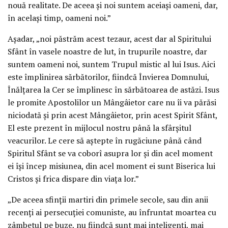
nouă realitate. De aceea și noi suntem aceiași oameni, dar,
în același timp, oameni noi.”
Așadar, „noi păstrăm acest tezaur, acest dar al Spiritului
Sfânt în vasele noastre de lut, în trupurile noastre, dar
suntem oameni noi, suntem Trupul mistic al lui Isus. Aici
este împlinirea sărbătorilor, fiindcă Învierea Domnului,
Înălțarea la Cer se împlinesc în sărbătoarea de astăzi. Isus
le promite Apostolilor un Mângâietor care nu îi va părăsi
niciodată și prin acest Mângâietor, prin acest Spirit Sfânt,
El este prezent în mijlocul nostru până la sfârșitul
veacurilor. Le cere să aștepte în rugăciune până când
Spiritul Sfânt se va coborî asupra lor și din acel moment
ei își încep misiunea, din acel moment ei sunt Biserica lui
Cristos și frica dispare din viața lor.”
„De aceea sfinții martiri din primele secole, sau din anii
recenți ai persecuției comuniste, au înfruntat moartea cu
zâmbetul pe buze, nu fiindcă sunt mai inteligenți, mai