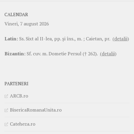
CALENDAR
Vineri, 7 august 2026
Latin:
Ss. Sixt al II-lea, pp. şi îns., m. ; Caietan, pr.
(detalii)
Bizantin:
Sf. cuv. m. Dometie Persul († 262).
(detalii)
PARTENERI
ARCB.ro
BisericaRomanaUnita.ro
Cateheza.ro