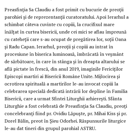
Preasfinția Sa Claudiu a fost primit cu bucurie de preoții
parohiei și de reprezentanții curatoratului. Apoi Ierarhul a
schimbat câteva cuvinte cu copiii, la crucifixul mare
înălțat în curtea bisericii, unde cei mici se aflau împreună
cu cateheții care s-au ocupat de pregătirea lor, soții Oana
și Radu Capan. Ierarhul, preoții și copiii au intrat în
procesiune în biserica luminoasă, îmbrăcată în veșmânt
de sărbătoare, în care în stânga și în dreapta altarului se
află pictate în frescă, din anul 2019, imaginile Fericiților
Episcopi martiri ai Bisericii Române Unite. Mijlocirea și
ocrotirea spirituală a martirilor le-au invocat copiii la
celebrarea specială dedicată intrării lor depline în Familia
Bisericii, care a urmat Sfintei Liturghii arhierești. Sfânta
Liturghie a fost celebrată de Preasfinția Sa Claudiu, preoți
concelebranți fiind pr. Ovidiu Lăpuște, pr. Mihai Kiss și pr.
Dorel Bălin, preot în Șieu Odorhei. Răspunsurile liturgice
le-au dat tineri din grupul parohial ASTRU.