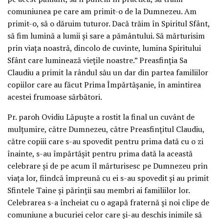
comuniunea pe care am primit-o de la Dumnezeu. Am
primit-o, să o dăruim tuturor. Dacă trăim în Spiritul Sfânt,
să fim lumină a lumii și sare a pământului. Să mărturisim
prin viața noastră, dincolo de cuvinte, lumina Spiritului
Sfânt care luminează viețile noastre.” Preasfinția Sa
Claudiu a primit la rândul său un dar din partea familiilor
copiilor care au făcut Prima Împărtășanie, în amintirea
acestei frumoase sărbători.
Pr. paroh Ovidiu Lăpuște a rostit la final un cuvânt de
mulțumire, către Dumnezeu, către Preasfințitul Claudiu,
către copiii care s-au spovedit pentru prima dată cu o zi
înainte, s-au împărtășit pentru prima dată la această
celebrare și de pe acum îl mărturisesc pe Dumnezeu prin
viața lor, fiindcă împreună cu ei s-au spovedit și au primit
Sfintele Taine și părinții sau membri ai familiilor lor.
Celebrarea s-a încheiat cu o agapă fraternă și noi clipe de
comuniune a bucuriei celor care și-au deschis inimile să