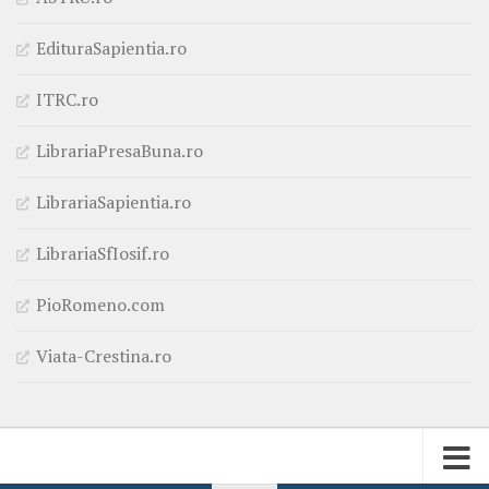
EdituraSapientia.ro
ITRC.ro
LibrariaPresaBuna.ro
LibrariaSapientia.ro
LibrariaSfIosif.ro
PioRomeno.com
Viata-Crestina.ro