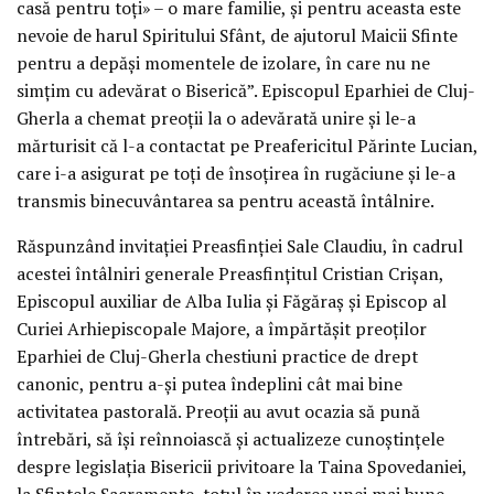
casă pentru toți» – o mare familie, și pentru aceasta este
nevoie de harul Spiritului Sfânt, de ajutorul Maicii Sfinte
pentru a depăși momentele de izolare, în care nu ne
simțim cu adevărat o Biserică”. Episcopul Eparhiei de Cluj-
Gherla a chemat preoții la o adevărată unire și le-a
mărturisit că l-a contactat pe Preafericitul Părinte Lucian,
care i-a asigurat pe toți de însoțirea în rugăciune și le-a
transmis binecuvântarea sa pentru această întâlnire.
Răspunzând invitației Preasfinției Sale Claudiu, în cadrul
acestei întâlniri generale Preasfințitul Cristian Crișan,
Episcopul auxiliar de Alba Iulia și Făgăraș și Episcop al
Curiei Arhiepiscopale Majore, a împărtășit preoților
Eparhiei de Cluj-Gherla chestiuni practice de drept
canonic, pentru a-și putea îndeplini cât mai bine
activitatea pastorală. Preoții au avut ocazia să pună
întrebări, să își reînnoiască și actualizeze cunoștințele
despre legislația Bisericii privitoare la Taina Spovedaniei,
la Sfintele Sacramente, totul în vederea unei mai bune