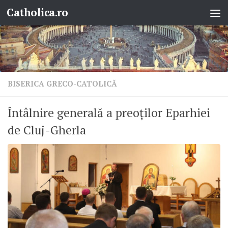
Catholica.ro
Skip to content
BISERICA GRECO-CATOLICĂ
Întâlnire generală a preoților Eparhiei
de Cluj-Gherla