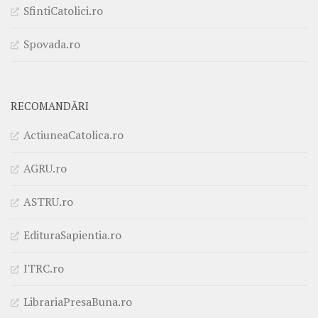
SfintiCatolici.ro
Spovada.ro
RECOMANDĂRI
ActiuneaCatolica.ro
AGRU.ro
ASTRU.ro
EdituraSapientia.ro
ITRC.ro
LibrariaPresaBuna.ro