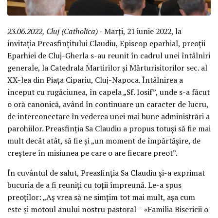
23.06.2022, Cluj (Catholica)
- Marți, 21 iunie 2022, la
invitația Preasfințitului Claudiu, Episcop eparhial, preoții
Eparhiei de Cluj-Gherla s-au reunit în cadrul unei întâlniri
generale, la Catedrala Martirilor și Mărturisitorilor sec. al
XX-lea din Piața Cipariu, Cluj-Napoca. Întâlnirea a
început cu rugăciunea, în capela „Sf. Iosif”, unde s-a făcut
o oră canonică, având în continuare un caracter de lucru,
de interconectare în vederea unei mai bune administrări a
parohiilor. Preasfinția Sa Claudiu a propus totuși să fie mai
mult decât atât, să fie și „un moment de împărtășire, de
creștere în misiunea pe care o are fiecare preot”.
În cuvântul de salut, Preasfinția Sa Claudiu și-a exprimat
bucuria de a fi reuniți cu toții împreună. Le-a spus
preoților: „Aș vrea să ne simțim tot mai mult, așa cum
este și motoul anului nostru pastoral – «Familia Bisericii o