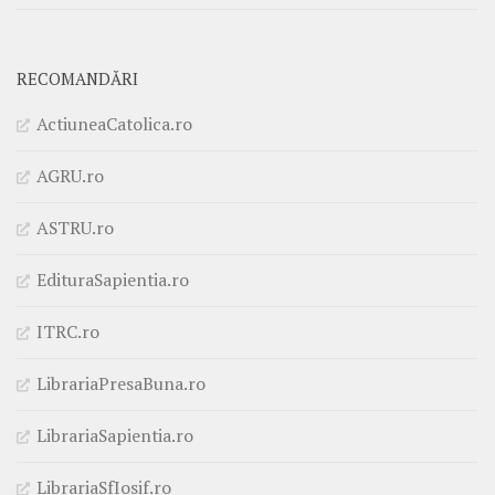
RECOMANDĂRI
ActiuneaCatolica.ro
AGRU.ro
ASTRU.ro
EdituraSapientia.ro
ITRC.ro
LibrariaPresaBuna.ro
LibrariaSapientia.ro
LibrariaSfIosif.ro