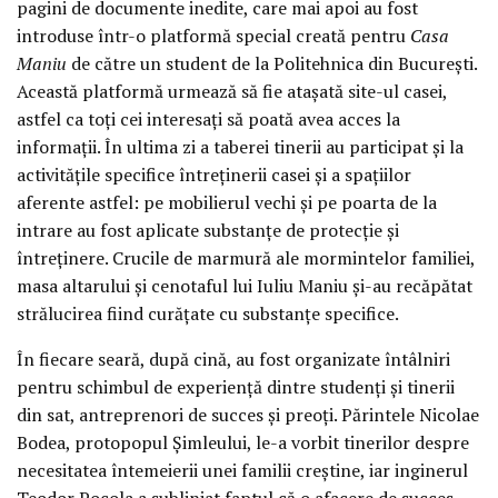
pagini de documente inedite, care mai apoi au fost
introduse într-o platformă special creată pentru
Casa
Maniu
de către un student de la Politehnica din București.
Această platformă urmează să fie atașată site-ul casei,
astfel ca toți cei interesați să poată avea acces la
informații. În ultima zi a taberei tinerii au participat și la
activitățile specifice întreținerii casei și a spațiilor
aferente astfel: pe mobilierul vechi și pe poarta de la
intrare au fost aplicate substanțe de protecție și
întreținere. Crucile de marmură ale mormintelor familiei,
masa altarului și cenotaful lui Iuliu Maniu și-au recăpătat
strălucirea fiind curățate cu substanțe specifice.
În fiecare seară, după cină, au fost organizate întâlniri
pentru schimbul de experiență dintre studenți și tinerii
din sat, antreprenori de succes și preoți. Părintele Nicolae
Bodea, protopopul Șimleului, le-a vorbit tinerilor despre
necesitatea întemeierii unei familii creștine, iar inginerul
Teodor Pocola a subliniat faptul că o afacere de succes