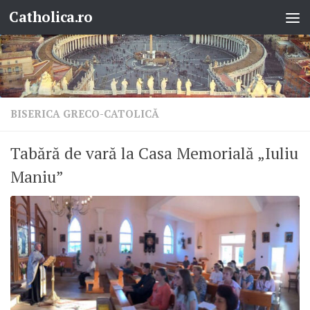
Catholica.ro
Skip to content
BISERICA GRECO-CATOLICĂ
Tabără de vară la Casa Memorială „Iuliu
Maniu”