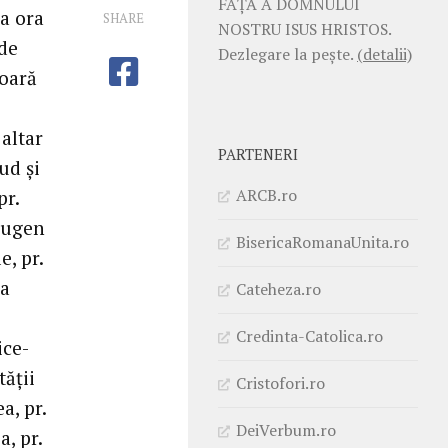
FAŢĂ A DOMNULUI
la ora
SHARE
NOSTRU ISUS HRISTOS.
 de
Dezlegare la pește.
(detalii)
ioară
 altar
PARTENERI
ud și
ARCB.ro
pr.
 Eugen
BisericaRomanaUnita.ro
e, pr.
la
Cateheza.ro
Credinta-Catolica.ro
ice-
tății
Cristofori.ro
a, pr.
DeiVerbum.ro
a, pr.