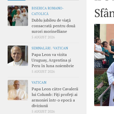
Sfân
BISERICA ROMANO-
CATOLICĂ
Dublu jubileu de viață
consacrată pentru două
surori morinelliane
5 AUGUST 2026
SEMNALĂRI
/
VATICAN
Papa Leon va vizita
Uruguay, Argentina și
Peru în luna noiembrie
5 AUGUST 2026
VATICAN
Papa Leon către Cavalerii
lui Columb: Fiți profeți ai
armoniei într-o epocă a
diviziunii
5 AUGUST 2026