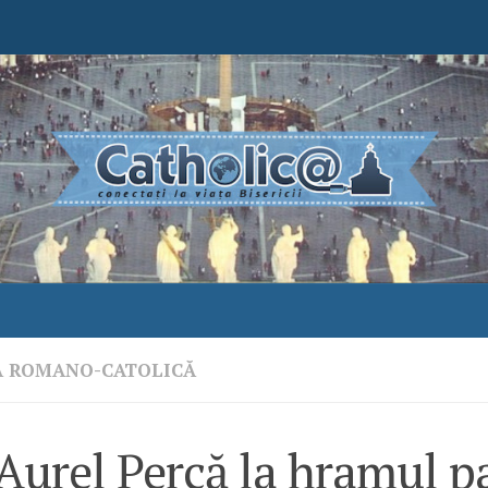
A ROMANO-CATOLICĂ
Aurel Percă la hramul p