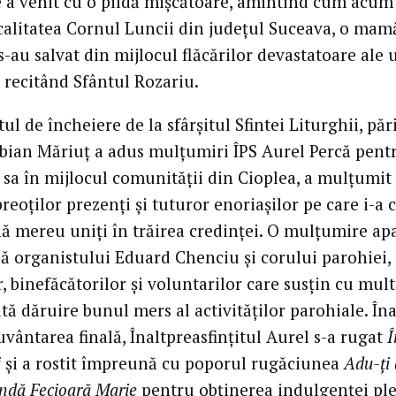
e a venit cu o pildă mișcătoare, amintind cum acum
ocalitatea Cornul Luncii din județul Suceava, o mamă
 s-au salvat din mijlocul flăcărilor devastatoare ale 
 recitând Sfântul Rozariu.
ul de încheiere de la sfârșitul Sfintei Liturghii, păr
bian Măriuț a adus mulțumiri ÎPS Aurel Percă pent
 sa în mijlocul comunității din Cioplea, a mulțumit
reoților prezenți și tuturor enoriașilor pe care i-a
ă mereu uniți în trăirea credinței. O mulțumire apa
să organistului Eduard Chenciu și corului parohiei,
r, binefăcătorilor și voluntarilor care susțin cu mult
tă dăruire bunul mers al activităților parohiale. În
vântarea finală, Înaltpreasfințitul Aurel s-a rugat
Î
i
și a rostit împreună cu poporul rugăciunea
Adu-ți 
ndă Fecioară Marie
pentru obținerea indulgenței ple