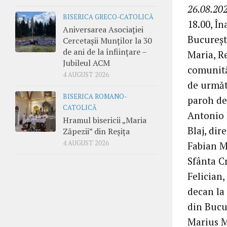
26.08.202
BISERICA GRECO-CATOLICĂ
18.00, În
Aniversarea Asociației
București
Cercetașii Munților la 30
de ani de la înființare –
Maria, Re
Jubileul ACM
comunităț
4 AUGUST 2026
de următo
BISERICA ROMANO-
paroh de 
CATOLICĂ
Antonio P
Hramul bisericii „Maria
Blaj, dir
Zăpezii” din Reșița
4 AUGUST 2026
Fabian Mă
Sfânta Cr
Felician
decan la 
din Bucur
Marius Ma