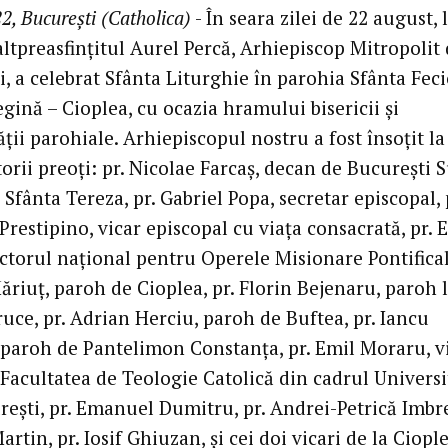
2, București (Catholica)
- În seara zilei de 22 august, 
altpreasfințitul Aurel Percă, Arhiepiscop Mitropolit
, a celebrat Sfânta Liturghie în parohia Sfânta Fec
gină – Cioplea, cu ocazia hramului bisericii și
ii parohiale. Arhiepiscopul nostru a fost însoțit la
rii preoți: pr. Nicolae Farcaș, decan de București S
Sfânta Tereza, pr. Gabriel Popa, secretar episcopal, 
restipino, vicar episcopal cu viața consacrată, pr.
ectorul național pentru Operele Misionare Pontifical
riuț, paroh de Cioplea, pr. Florin Bejenaru, paroh 
uce, pr. Adrian Herciu, paroh de Buftea, pr. Iancu
, paroh de Pantelimon Constanța, pr. Emil Moraru, v
Facultatea de Teologie Catolică din cadrul Universi
ești, pr. Emanuel Dumitru, pr. Andrei-Petrică Imbre
rtin, pr. Iosif Ghiuzan, și cei doi vicari de la Ciople