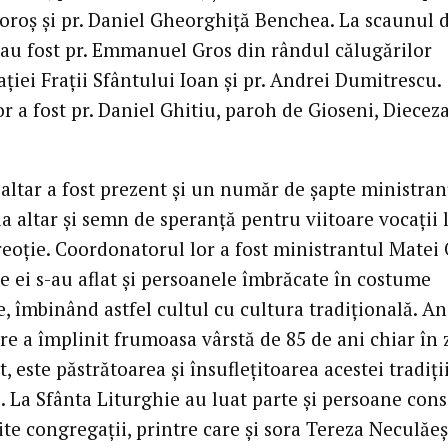
Boroș și pr. Daniel Gheorghiță Benchea. La scaunul 
au fost pr. Emmanuel Gros din rândul călugărilor
iei Frații Sfântului Ioan și pr. Andrei Dumitrescu.
r a fost pr. Daniel Ghitiu, paroh de Gioseni, Diecez
altar a fost prezent și un număr de șapte ministranț
 la altar și semn de speranță pentru viitoare vocații 
reoție. Coordonatorul lor a fost ministrantul Matei 
e ei s-au aflat și persoanele îmbrăcate în costume
, îmbinând astfel cultul cu cultura tradițională. A
re a împlinit frumoasa vârstă de 85 de ani chiar în 
, este păstrătoarea și însuflețitoarea acestei tradiți
. La Sfânta Liturghie au luat parte și persoane con
ite congregații, printre care și sora Tereza Neculăeș