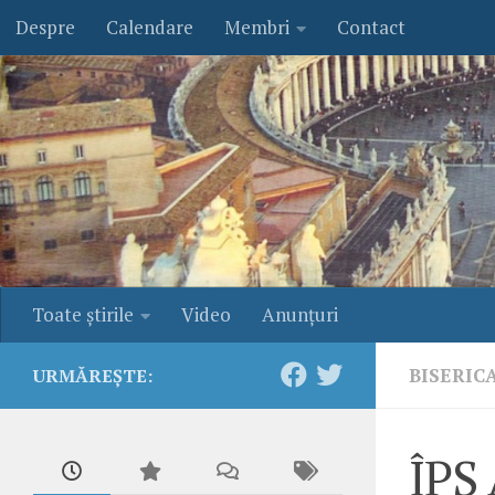
Despre
Calendare
Membri
Contact
Skip to content
Toate ştirile
Video
Anunţuri
BISERIC
URMĂREȘTE:
ÎPS 