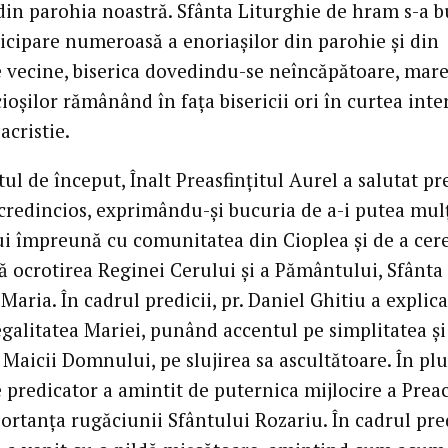
din parohia noastră. Sfânta Liturghie de hram s-a 
ticipare numeroasă a enoriașilor din parohie și din
e vecine, biserica dovedindu-se neîncăpătoare, mare
ioșilor rămânând în fața bisericii ori în curtea inte
acristie.
ul de început, Înalt Preasfințitul Aurel a salutat pre
credincios, exprimându-și bucuria de a-i putea mu
 împreună cu comunitatea din Cioplea și de a cer
 ocrotirea Reginei Cerului și a Pământului, Sfânta
Maria. În cadrul predicii, pr. Daniel Ghitiu a explica
egalitatea Mariei, punând accentul pe simplitatea și
Maicii Domnului, pe slujirea sa ascultătoare. În plu
e predicator a amintit de puternica mijlocire a Prea
ortanța rugăciunii Sfântului Rozariu. În cadrul pred