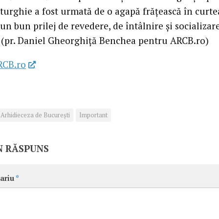
iturghie a fost urmată de o agapă frățească în curte
, un bun prilej de revedere, de întâlnire și socializar
. (pr. Daniel Gheorghiță Benchea pentru ARCB.ro)
RCB.ro
Arhidieceza de București
Important
N RĂSPUNS
ariu
*