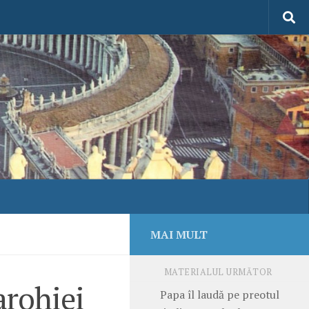
MAI MULT
MATERIALUL URMĂTOR
arohiei
Papa îl laudă pe preotul