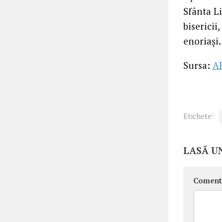
Sfânta L
bisericii
enoriași
Sursa:
A
Etichete:
LASĂ U
Coment