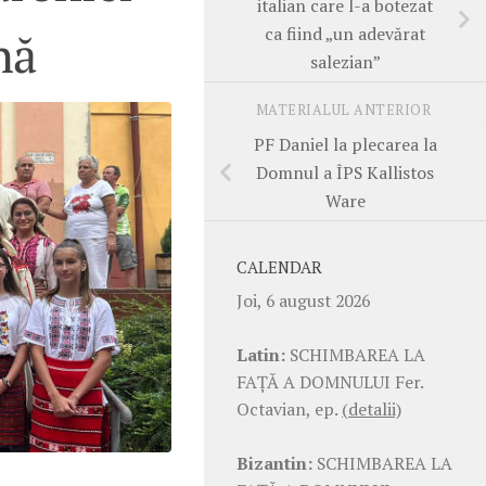
italian care l-a botezat
ca fiind „un adevărat
nă
salezian”
MATERIALUL ANTERIOR
PF Daniel la plecarea la
Domnul a ÎPS Kallistos
Ware
CALENDAR
Joi, 6 august 2026
Latin:
SCHIMBAREA LA
FAŢĂ A DOMNULUI Fer.
Octavian, ep.
(detalii)
Bizantin:
SCHIMBAREA LA