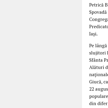
Petrică 
Spovadă 
Congregaț
Predicato
Iași.
Pe lângă 
slujitori
Sfânta P
Alături d
naționale
Giucă, ca
22 august
populare
din difer