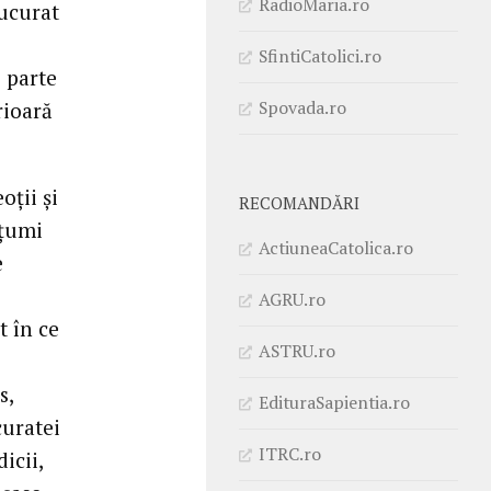
RadioMaria.ro
bucurat
SfintiCatolici.ro
 parte
Spovada.ro
rioară
oții și
RECOMANDĂRI
lțumi
ActiuneaCatolica.ro
e
AGRU.ro
t în ce
ASTRU.ro
s,
EdituraSapientia.ro
curatei
ITRC.ro
icii,