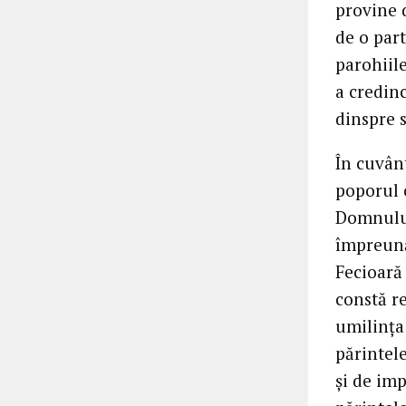
provine 
de o par
parohiil
a credinc
dinspre s
În cuvânt
poporul 
Domnului
împreună
Fecioară 
constă r
umilința 
părintel
și de imp