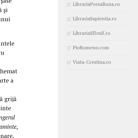
 șase
LibrariaPresaBuna.ro
 și
LibrariaSapientia.ro
unui
LibrariaSfIosif.ro
intele
PioRomeno.com
ru
Viata-Crestina.ro
 chemat
rte a
ă grijă
ainte
ngerul
aminte,
nare.