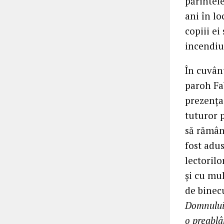
părintel
ani în l
copiii ei
incendiu
În cuvânt
paroh Fa
prezența
tuturor p
să rămân
fost adu
lectorilo
și cu mul
de binecu
Domnulu
o preablâ