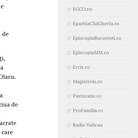
de
EGCO.ro
EparhiaClujGherla.ro
a de
EpiscopiaBucuresti.ro
EpiscopiaMM.ro
i,
Ercis.ro
la
Olaru.
Magisteriu.ro
na
Pastoratie.ro
ziua de
ProFamilia.ro
i
sacrate
Radio Vatican
 care