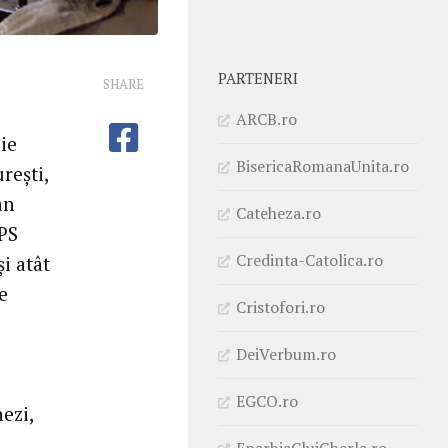
PARTENERI
SHARE
ARCB.ro
ie
BisericaRomanaUnita.ro
rești,
an
Cateheza.ro
ÎPS
Credinta-Catolica.ro
i atât
e
Cristofori.ro
DeiVerbum.ro
EGCO.ro
ezi,
-
EparhiaClujGherla.ro