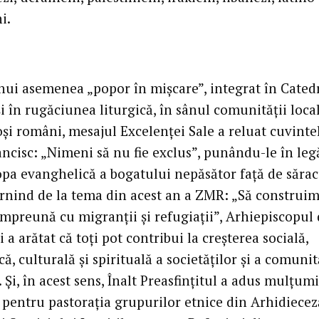
i.
unui asemenea „popor în mișcare”, integrat în Catedr
 și în rugăciunea liturgică, în sânul comunității loca
oși români, mesajul Excelenței Sale a reluat cuvinte
ancisc: „Nimeni să nu fie exclus”, punându-le în leg
opa evanghelică a bogatului nepăsător față de sărac
ornind de la tema din acest an a ZMR: „Să construi
împreună cu migranții și refugiații”, Arhiepiscopul
 a arătat că toți pot contribui la creșterea socială,
, culturală și spirituală a societăților și a comunit
. Și, în acest sens, Înalt Preasfințitul a adus mulțumi
i pentru pastorația grupurilor etnice din Arhidiecez