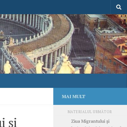
MAI MULT
MATERIALUL URMĂTOR
i și
Ziua Migrantului și