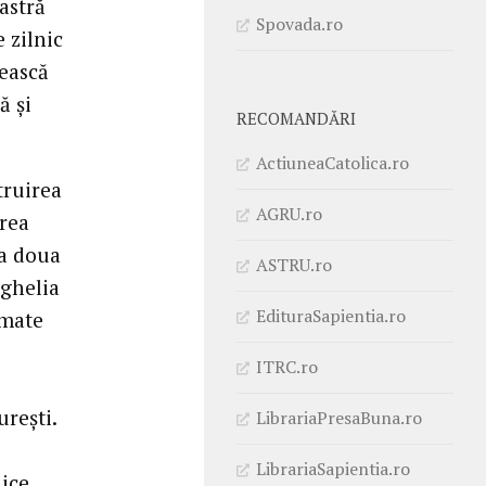
astră
Spovada.ro
e zilnic
tească
ă și
RECOMANDĂRI
ActiuneaCatolica.ro
truirea
AGRU.ro
area
 a doua
ASTRU.ro
nghelia
EdituraSapientia.ro
imate
ITRC.ro
urești.
LibrariaPresaBuna.ro
LibrariaSapientia.ro
nice