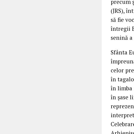
precum și
(JRS), în
să fie vo
întregii 
senină a 
Sfânta E
împreună 
celor pre
în tagalo
în limba
în șase l
reprezent
interpret
Celebrar
Arhiepis