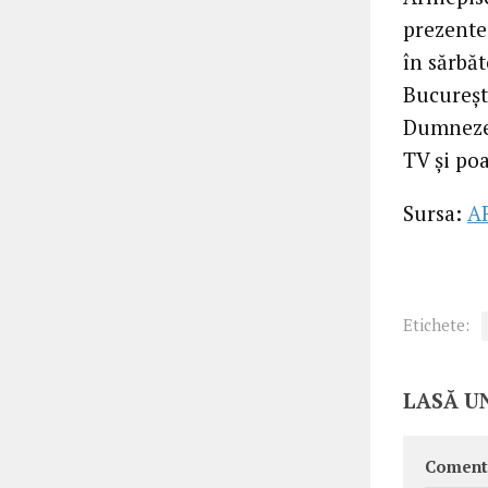
prezente 
în sărbăt
Bucureșt
Dumnezeu
TV și po
Sursa:
A
Etichete:
LASĂ U
Coment