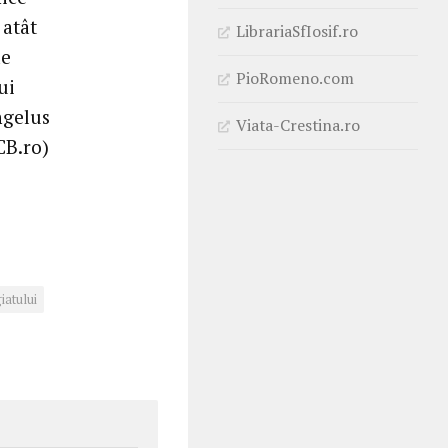
 atât
LibrariaSfIosif.ro
de
PioRomeno.com
ui
ngelus
Viata-Crestina.ro
CB.ro)
iatului