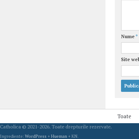
Nume
*
Site we
Toate
Catholica © 2021-2026. Toate drepturile rezervate.
Ingrediente:
WordPress
+
Hueman
+ KN.