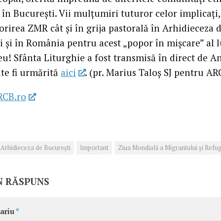
în București. Vii mulțumiri tuturor celor implicați,
orirea ZMR cât și în grija pastorală în Arhidieceza 
i și în România pentru acest „popor în mișcare” al l
! Sfânta Liturghie a fost transmisă în direct de A
ate fi urmărită
aici
. (pr. Marius Taloș SJ pentru AR
RCB.ro
Arhidieceza de București
Important
Ziua Mondială a Migrantului şi Refug
N RĂSPUNS
ariu
*