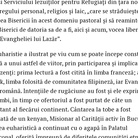
 Serviciului Iezuiților pentru Refugiați din țara no
tregului personal, religios și laic, „care se străduieșt
cea Bisericii în acest domeniu pastoral și să reamin
Biserici de datoria sa de a fi, aici și acum, vocea liber
Evangheliei lui Lazăr”.
uharistie a ilustrat pe viu cum se poate începe cons
a unui astfel de viitor, prin participarea și implic
zenți: prima lectură a fost citită în limba franceză;
k, limba folosită de comunitatea filipineză, iar Eva
 română. Intențiile de rugăciune au fost și ele expr
imbi, în timp ce ofertoriul a fost purtat de câte un
ant al fiecărui continent. Cântarea la tobe a fost
ată de un kenyan, Misionar al Carității activ în Buc
ea euharistică a continuat cu o agapă în Palatul
copal, oferită împreună de diferitele comunități et