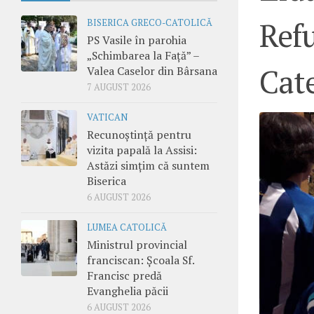
Refu
BISERICA GRECO-CATOLICĂ
PS Vasile în parohia
„Schimbarea la Față” –
Cate
Valea Caselor din Bârsana
7 AUGUST 2026
VATICAN
Recunoștință pentru
vizita papală la Assisi:
Astăzi simțim că suntem
Biserica
6 AUGUST 2026
LUMEA CATOLICĂ
Ministrul provincial
franciscan: Școala Sf.
Francisc predă
Evanghelia păcii
6 AUGUST 2026