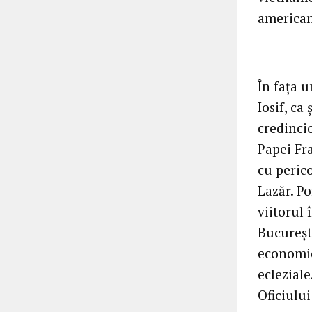
american
În fața 
Iosif, ca
credinci
Papei Fr
cu peric
Lazăr. P
viitorul 
București
economică
ecleziale
Oficiulu