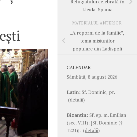
Refugiatului celebrată în
Lleida, Spania
MATERIALUL ANTERIOR
ești
„A reporni de la familie”,
tema misiunilor
populare din Ladispoli
CALENDAR
Sâmbătă, 8 august 2026
Latin:
Sf. Dominic, pr.
(detalii)
Bizantin:
Sf. ep. m. Emilian
(sec. VIII); [Sf. Dominic (†
1221)].
(detalii)