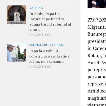
VATICAN
În Assisi, Papa i-a
încurajat pe tineri să
27.09.202
atingă trupul suferind al
Migrantul
altora
Bucureșt
6 AUGUST 2026
prezidat
SEMNALĂRI
/
VATICAN
în Catedr
Papa la Assisi: Să
Robu, și 
construim o civilizație a
iubirii, nu a diviziunii
Aurel Per
6 AUGUST 2026
pe repre
persoane 
reprezen
Arhidiece
maghiari,
vietnamez