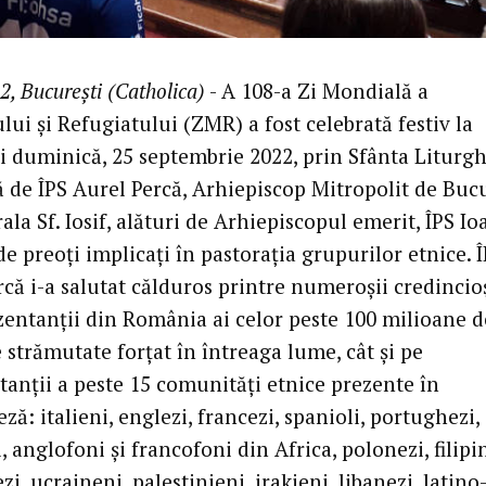
2, București (Catholica)
- A 108-a Zi Mondială a
ui și Refugiatului (ZMR) a fost celebrată festiv la
i duminică, 25 septembrie 2022, prin Sfânta Liturgh
ă de ÎPS Aurel Percă, Arhiepiscop Mitropolit de Bucu
ala Sf. Iosif, alături de Arhiepiscopul emerit, ÎPS Io
de preoți implicați în pastorația grupurilor etnice. 
că i-a salutat călduros printre numeroșii credincioș
zentanții din România ai celor peste 100 milioane d
strămutate forțat în întreaga lume, cât și pe
tanții a peste 15 comunități etnice prezente în
ză: italieni, englezi, francezi, spanioli, portughezi,
 anglofoni și francofoni din Africa, polonezi, filipin
i, ucraineni, palestinieni, irakieni, libanezi, latino