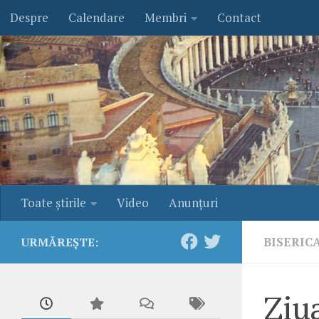
Despre
Calendare
Membri
Contact
Skip to content
Toate ştirile
Video
Anunţuri
BISERIC
URMĂREȘTE:
Ziu