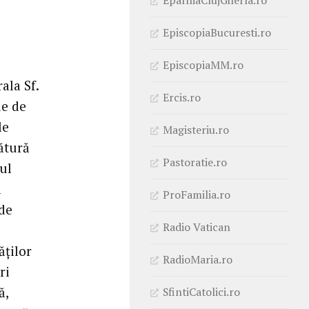
EpiscopiaBucuresti.ro
EpiscopiaMM.ro
ala Sf.
Ercis.ro
le de
le
Magisteriu.ro
ătură
Pastoratie.ro
ul
m
ProFamilia.ro
 de
Radio Vatican
ăților
RadioMaria.ro
ri
ă,
SfintiCatolici.ro