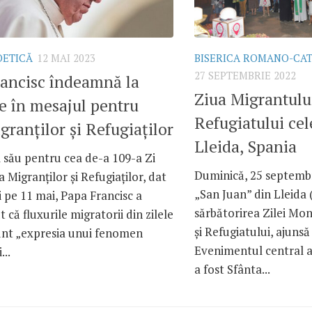
OETICĂ
12 MAI 2023
BISERICA ROMANO-CA
27 SEPTEMBRIE 2022
ancisc îndeamnă la
Ziua Migrantului
te în mesajul pentru
Refugiatului cel
granților și Refugiaților
Lleida, Spania
 său pentru cea de-a 109-a Zi
Duminică, 25 septembri
 Migranților și Refugiaților, dat
„San Juan” din Lleida 
ii pe 11 mai, Papa Francisc a
sărbătorirea Zilei Mon
 că fluxurile migratorii din zilele
și Refugiatului, ajunsă 
unt „expresia unui fenomen
Evenimentul central al
...
a fost Sfânta...