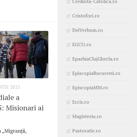
Credinta-Catolica.ro
Cristofori.ro
DeiVerbum.ro
EGCO.ro
EparhiaClujGherla.ro
EpiscopiaBucuresti.ro
EpiscopiaMM.ro
RTIE 2025
iale a
Ercis.ro
: Misionari ai
Magisteriu.ro
 „Migranții,
Pastoratie.ro