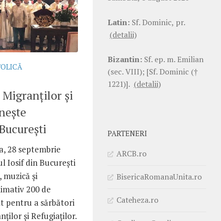
Latin:
Sf. Dominic, pr.
(detalii)
Bizantin:
Sf. ep. m. Emilian
TOLICĂ
(sec. VIII); [Sf. Dominic (†
1221)].
(detalii)
 Migranților și
unește
București
PARTENERI
, 28 septembrie
ARCB.ro
l Iosif din București
 muzică și
BisericaRomanaUnita.ro
imativ 200 de
Cateheza.ro
t pentru a sărbători
ților și Refugiaților.