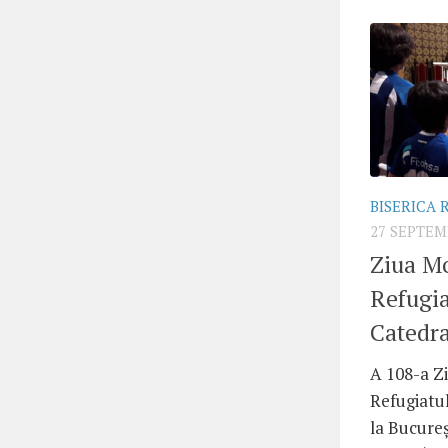
BISERICA
27 SEPTEM
Ziua Mo
Refugia
Catedra
A 108-a Zi
Refugiatul
la Bucureș