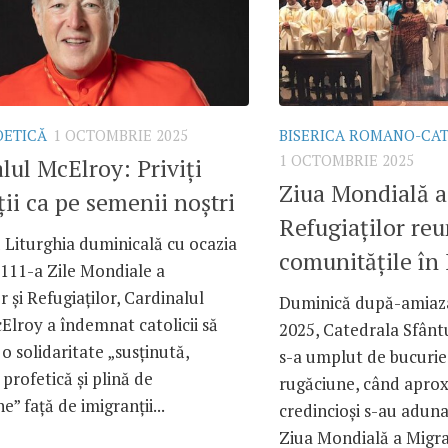
OETICĂ
1 OCTOMBRIE 2025
BISERICA ROMANO-CA
1 OCTOMBRIE 2025
lul McElroy: Priviți
Ziua Mondială a
ii ca pe semenii noștri
Refugiaților re
 Liturghia duminicală cu ocazia
comunitățile în 
 111-a Zile Mondiale a
r și Refugiaților, Cardinalul
Duminică după-amiaza
lroy a îndemnat catolicii să
2025, Catedrala Sfântu
o solidaritate „susținută,
s-a umplut de bucurie,
 profetică și plină de
rugăciune, când aprox
” față de imigranții...
credincioși s-au aduna
Ziua Mondială a Migran