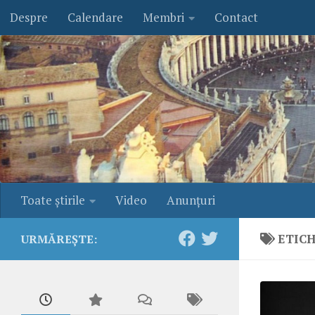
Despre
Calendare
Membri
Contact
Skip to content
Toate ştirile
Video
Anunţuri
ETIC
URMĂREȘTE: