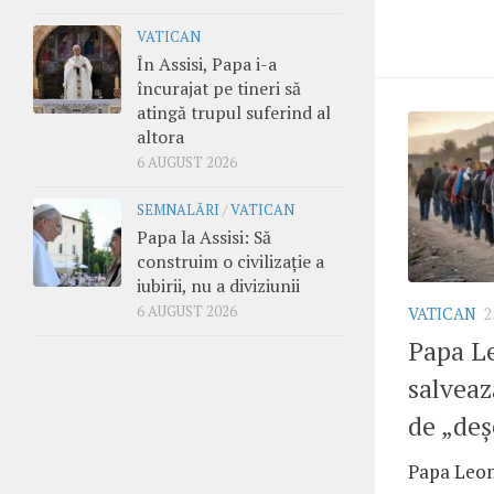
VATICAN
În Assisi, Papa i-a
încurajat pe tineri să
atingă trupul suferind al
altora
6 AUGUST 2026
SEMNALĂRI
/
VATICAN
Papa la Assisi: Să
construim o civilizație a
iubirii, nu a diviziunii
6 AUGUST 2026
VATICAN
2
Papa Le
salveaz
de „deș
Papa Leon 