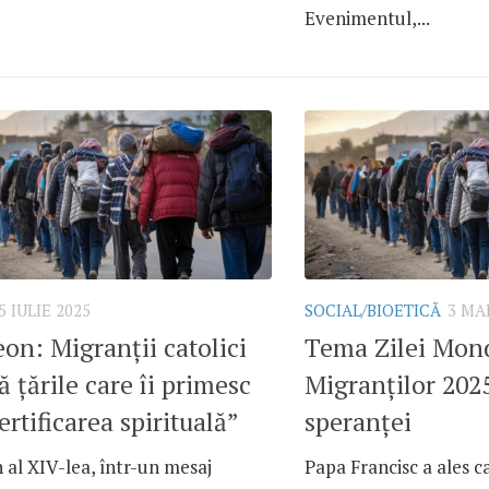
Evenimentul,...
5 IULIE 2025
SOCIAL/BIOETICĂ
3 MA
on: Migranții catolici
Tema Zilei Mond
ă țările care îi primesc
Migranților 2025
ertificarea spirituală”
speranței
al XIV-lea, într-un mesaj
Papa Francisc a ales ca