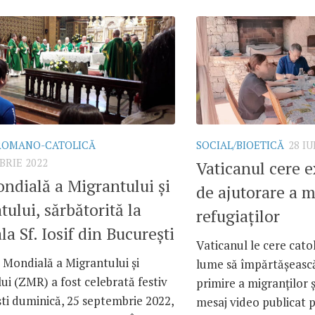
 ROMANO-CATOLICĂ
SOCIAL/BIOETICĂ
28 IU
BRIE 2022
Vaticanul cere e
ndială a Migrantului și
de ajutorare a m
tului, sărbătorită la
refugiaților
la Sf. Iosif din București
Vaticanul le cere catol
 Mondială a Migrantului și
lume să împărtășească
ui (ZMR) a fost celebrată festiv
primire a migranților ș
ti duminică, 25 septembrie 2022,
mesaj video publicat pe