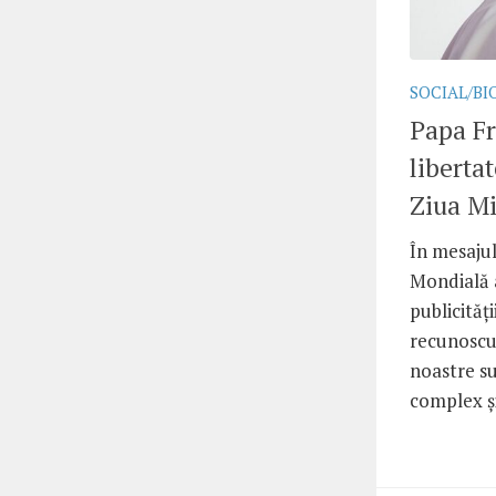
SOCIAL/BI
Papa Fr
liberta
Ziua Mi
În mesajul
Mondială a
publicităț
recunoscut
noastre s
complex și