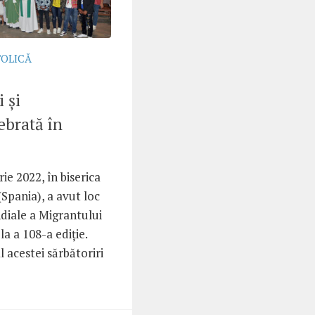
TOLICĂ
 și
ebrată în
e 2022, în biserica
(Spania), a avut loc
diale a Migrantului
la a 108-a ediție.
 acestei sărbătoriri