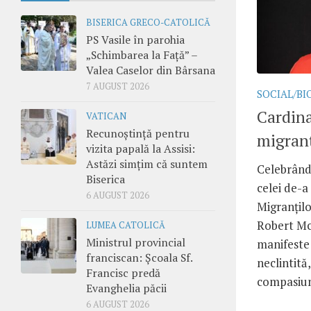
BISERICA GRECO-CATOLICĂ
PS Vasile în parohia
„Schimbarea la Față” –
Valea Caselor din Bârsana
7 AUGUST 2026
SOCIAL/BI
Cardina
VATICAN
Recunoștință pentru
migranț
vizita papală la Assisi:
Astăzi simțim că suntem
Celebrând
Biserica
celei de-a
6 AUGUST 2026
Migranțilo
Robert McE
LUMEA CATOLICĂ
Ministrul provincial
manifeste 
franciscan: Școala Sf.
neclintită,
Francisc predă
compasiune
Evanghelia păcii
6 AUGUST 2026