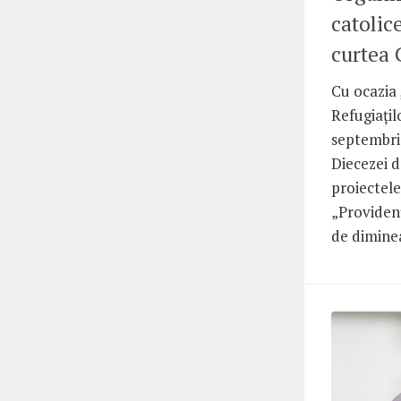
catolic
curtea 
Cu ocazia 
Refugiațil
septembrie
Diecezei d
proiectele
„Providenț
de diminea