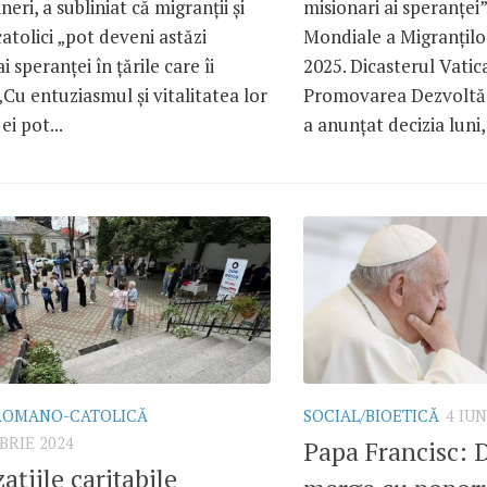
neri, a subliniat că migranții și
misionari ai speranței”
catolici „pot deveni astăzi
Mondiale a Migranților
i speranței în țările care îi
2025. Dicasterul Vati
„Cu entuziasmul și vitalitatea lor
Promovarea Dezvoltăr
ei pot...
a anunțat decizia luni,
 ROMANO-CATOLICĂ
SOCIAL/BIOETICĂ
4 IUN
BRIE 2024
Papa Francisc:
ațiile caritabile