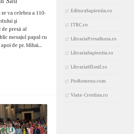
ul Său
EdituraSapientia.ro
 se va celebra a 110-
tului și
ITRC.ro
l de presă al
blic mesajul papal cu
LibrariaPresaBuna.ro
apoi de pr. Mihai...
LibrariaSapientia.ro
LibrariaSfIosif.ro
PioRomeno.com
Viata-Crestina.ro