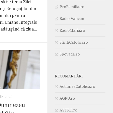
 să fie tema Zilei
ProFamilia.ro
 și Refugiaților din
canului pentru
Radio Vatican
ii Umane Integrale
 adăugând că ziua...
RadioMaria.ro
SfintiCatolici.ro
Spovada.ro
RECOMANDĂRI
ActiuneaCatolica.ro
IE 2024
AGRU.ro
 Dumnezeu
ASTRU.ro