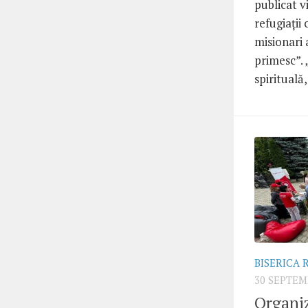
publicat vi
refugiații 
misionari a
primesc”. 
spirituală, 
BISERICA
30 SEPTEM
Organiz