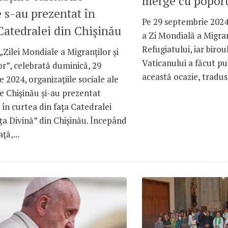
merge cu popor
e s-au prezentat în
Pe 29 septembrie 2024
Catedralei din Chișinău
a Zi Mondială a Migran
Refugiatului, iar birou
„Zilei Mondiale a Migranților și
Vaticanului a făcut pu
or”, celebrată duminică, 29
această ocazie, tradus 
 2024, organizațiile sociale ale
e Chișinău și-au prezentat
 în curtea din fața Catedralei
a Divină” din Chișinău. Începând
ță,...