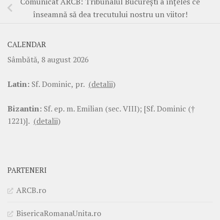
Comunicat ARCB: Tribunalul București a înțeles ce
înseamnă să dea trecutului nostru un viitor!
CALENDAR
Sâmbătă, 8 august 2026
Latin:
Sf. Dominic, pr.
(detalii)
Bizantin:
Sf. ep. m. Emilian (sec. VIII); [Sf. Dominic (†
1221)].
(detalii)
PARTENERI
ARCB.ro
BisericaRomanaUnita.ro