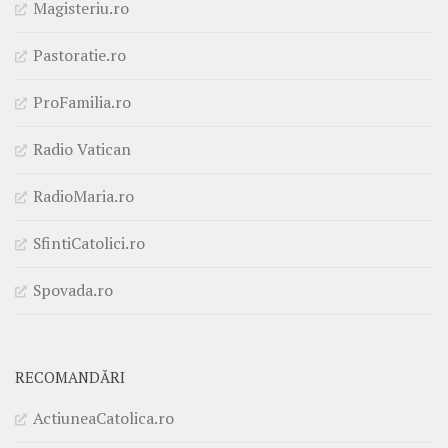
Magisteriu.ro
Pastoratie.ro
ProFamilia.ro
Radio Vatican
RadioMaria.ro
SfintiCatolici.ro
Spovada.ro
RECOMANDĂRI
ActiuneaCatolica.ro