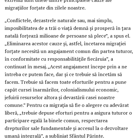
migrațiilor forțate din zilele noastre.
„Conflictele, dezastrele naturale sau, mai simplu,
imposibilitatea de a trăi o viață demnă și prosperă în țara
natală forțează milioane de persoane să plece”, a spus el.
„Eliminarea acestor cauze și, astfel, încetarea migrației
forțate necesită un angajament comun din partea tuturor,
în conformitate cu responsabilitățile fiecăruia”, a
continuat în mesaj. „Acest angajament începe prin a ne
întreba ce putem face, dar și ce trebuie să încetăm să
facem. Trebuie să facem toate eforturile pentru a pune
capăt cursei înarmărilor, colonialismului economic,
jefuirii resurselor altora și devastării casei noastre
comune.” Pentru ca migrația să fie o alegere cu adevărat
liberă, „trebuie depuse eforturi pentru a asigura tuturor o
participare egală la binele comun, respectarea
drepturilor sale fundamentale și accesul la o dezvoltare
umană integrală”, a subliniat Sfântul Părinte.