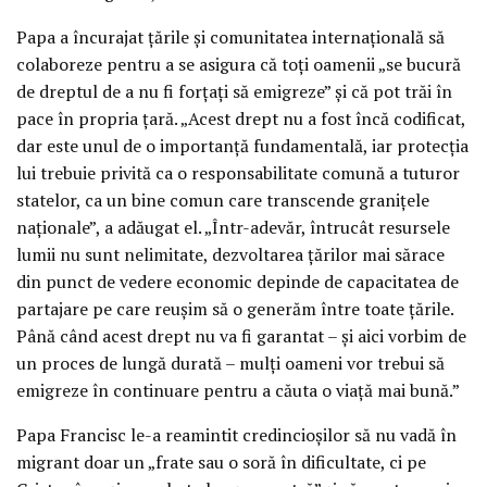
Papa a încurajat țările și comunitatea internațională să
colaboreze pentru a se asigura că toți oamenii „se bucură
de dreptul de a nu fi forțați să emigreze” și că pot trăi în
pace în propria țară. „Acest drept nu a fost încă codificat,
dar este unul de o importanță fundamentală, iar protecția
lui trebuie privită ca o responsabilitate comună a tuturor
statelor, ca un bine comun care transcende granițele
naționale”, a adăugat el. „Într-adevăr, întrucât resursele
lumii nu sunt nelimitate, dezvoltarea țărilor mai sărace
din punct de vedere economic depinde de capacitatea de
partajare pe care reușim să o generăm între toate țările.
Până când acest drept nu va fi garantat – și aici vorbim de
un proces de lungă durată – mulți oameni vor trebui să
emigreze în continuare pentru a căuta o viață mai bună.”
Papa Francisc le-a reamintit credincioșilor să nu vadă în
migrant doar un „frate sau o soră în dificultate, ci pe