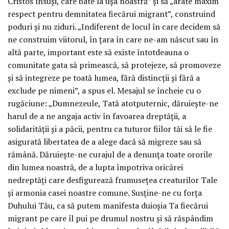
Cristos însuși, care bate la ușa noastră” și să „arate maxim
respect pentru demnitatea fiecărui migrant”, construind
poduri și nu ziduri. „Indiferent de locul în care decidem să
ne construim viitorul, în țara în care ne-am născut sau în
altă parte, important este să existe întotdeauna o
comunitate gata să primească, să protejeze, să promoveze
și să integreze pe toată lumea, fără distincții și fără a
exclude pe nimeni”, a spus el. Mesajul se încheie cu o
rugăciune: „Dumnezeule, Tată atotputernic, dăruiește-ne
harul de a ne angaja activ în favoarea dreptății, a
solidarității și a păcii, pentru ca tuturor fiilor tăi să le fie
asigurată libertatea de a alege dacă să migreze sau să
rămână. Dăruiește-ne curajul de a denunța toate ororile
din lumea noastră, de a lupta împotriva oricărei
nedreptăți care desfigurează frumusețea creaturilor Tale
și armonia casei noastre comune. Susține-ne cu forța
Duhului Tău, ca să putem manifesta duioșia Ta fiecărui
migrant pe care îl pui pe drumul nostru și să răspândim