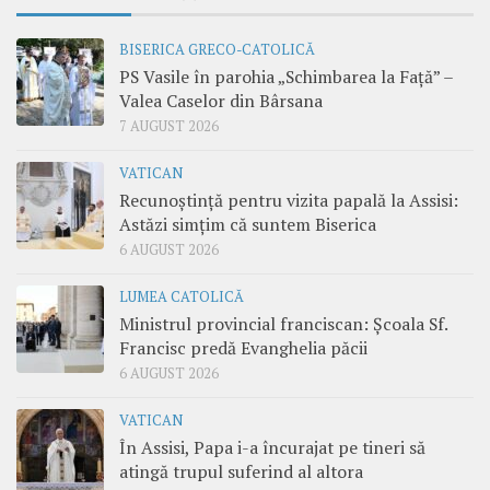
BISERICA GRECO-CATOLICĂ
PS Vasile în parohia „Schimbarea la Față” –
Valea Caselor din Bârsana
7 AUGUST 2026
VATICAN
Recunoștință pentru vizita papală la Assisi:
Astăzi simțim că suntem Biserica
6 AUGUST 2026
LUMEA CATOLICĂ
Ministrul provincial franciscan: Școala Sf.
Francisc predă Evanghelia păcii
6 AUGUST 2026
VATICAN
În Assisi, Papa i-a încurajat pe tineri să
atingă trupul suferind al altora