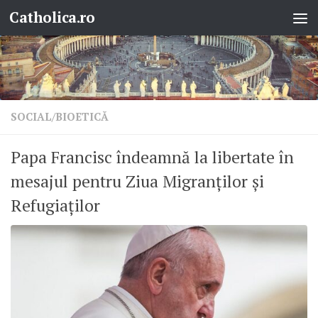
Catholica.ro
Skip to content
SOCIAL/BIOETICĂ
Papa Francisc îndeamnă la libertate în
mesajul pentru Ziua Migranților și
Refugiaților