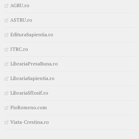
AGRU.ro
ASTRU.ro
EdituraSapientia.ro
ITRC.ro
LibrariaPresaBuna.ro
LibrariaSapientia.ro
LibrariaSfIosif.ro
PioRomeno.com
Viata-Crestina.ro