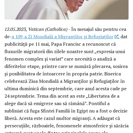
12.05.2023, Vatican (Catholica)
- În mesajul său pentru cea
de-
a 109-a Zi Mondială a Migranților și Refugiaților
, dat
publicității pe 11 mai, Papa Francisc a recunoscut că
fluxurile migratorii din zilele noastre sunt „expresia unui
fenomen complex și variat” care necesită o analiză a
diferitelor etape, printre care se numără plecarea, sosirea
și posibilitatea de întoarcere în propria patrie. Biserica
celebrează Ziua Mondială a Migranților și Refugiaților în
ultima duminică din septembrie, care anul acesta cade pe
24 septembrie. Tema din acest an este „Libertatea de a
alege dacă să emigreze sau să rămână”. Pontiful a
subliniat că fuga Sfintei Familii în Egipt nu a fost o decizie
liberă. Acesta este cazul multor migranți. A adăugat că
persecuțiile, războaiele, fenomenele atmosferice și sărăcia
extremă sunt unele dintre principalele cauze ale