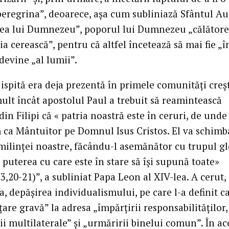
 peregrina”, deoarece, așa cum subliniază Sfântul A
tea lui Dumnezeu”, poporul lui Dumnezeu „călătore
ia cerească”, pentru că altfel încetează să mai fie „î
devine „al lumii”.
ispită era deja prezentă în primele comunități creș
mult încât apostolul Paul a trebuit să reamintească
 din Filipi că « patria noastră este în ceruri, de unde 
 ca Mântuitor pe Domnul Isus Cristos. El va schimb
milinței noastre, făcându-l asemănător cu trupul gl
 puterea cu care este în stare să își supună toate»
 3,20-21)”, a subliniat Papa Leon al XIV-lea. A cerut,
 depășirea individualismului, pe care l-a definit c
re gravă” la adresa „împărțirii responsabilităților,
i multilaterale” și „urmăririi binelui comun”. În ac