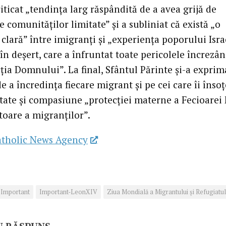
riticat „tendința larg răspândită de a avea grijă de
e comunităților limitate” și a subliniat că există „o
clară” între imigranți și „experiența poporului Isra
în deșert, care a înfruntat toate pericolele încrezâ
ția Domnului”. La final, Sfântul Părinte și-a exprim
e a încredința fiecare migrant și pe cei care îi înso
tate și compasiune „protecției materne a Fecioarei 
oare a migranților”.
atholic News Agency
Important
Important-LeonXIV
Ziua Mondială a Migrantului şi Refugiatul