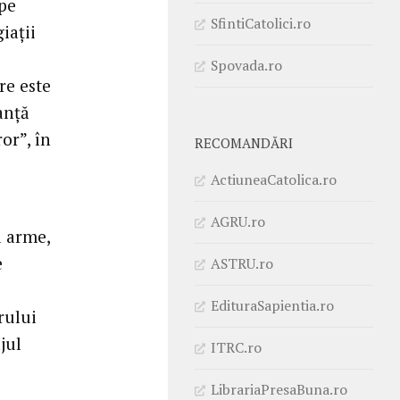
 pe
SfintiCatolici.ro
iații
Spovada.ro
re este
ranță
or”, în
RECOMANDĂRI
ActiuneaCatolica.ro
AGRU.ro
i arme,
e
ASTRU.ro
EdituraSapientia.ro
rului
jul
ITRC.ro
LibrariaPresaBuna.ro