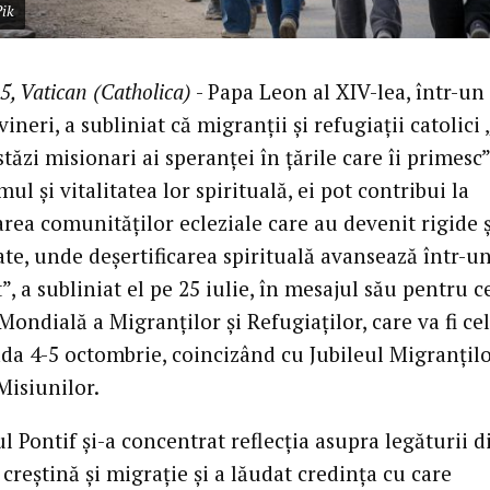
Pik
5, Vatican (Catholica)
- Papa Leon al XIV-lea, într-un
vineri, a subliniat că migranții și refugiații catolici
tăzi misionari ai speranței în țările care îi primesc”
ul și vitalitatea lor spirituală, ei pot contribui la
area comunităților ecleziale care au devenit rigide ș
te, unde deșertificarea spirituală avansează într-u
, a subliniat el pe 25 iulie, în mesajul său pentru c
Mondială a Migranților și Refugiaților, care va fi ce
ada 4-5 octombrie, coincizând cu Jubileul Migranțilo
Misiunilor.
 Pontif și-a concentrat reflecția asupra legăturii d
creștină și migrație și a lăudat credința cu care