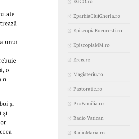
EGCO.ro
mutate
EparhiaClujGherla.ro
strează
EpiscopiaBucuresti.ro
ea unui
EpiscopiaMM.ro
Ercis.ro
trebuie
ă, o
Magisteriu.ro
ă o
Pastoratie.ro
boi și
ProFamilia.ro
 și
Radio Vatican
lor
 ceea
RadioMaria.ro