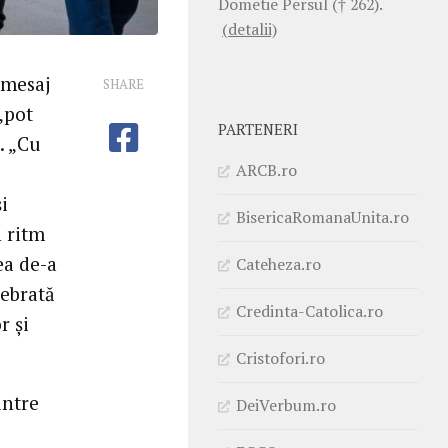
Dometie Persul († 262).
(detalii)
 mesaj
SHARE
 „pot
PARTENERI
. „Cu
ARCB.ro
i
BisericaRomanaUnita.ro
n ritm
ea de-a
Cateheza.ro
lebrată
Credinta-Catolica.ro
r și
Cristofori.ro
intre
DeiVerbum.ro