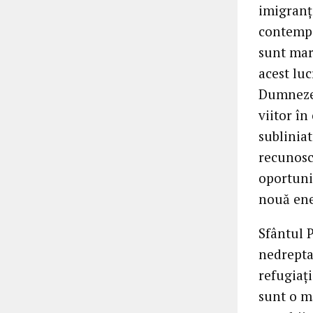
imigranți
contempo
sunt mart
acest luc
Dumnezeu
viitor în
subliniat
recunosc
oportuni
nouă ener
Sfântul P
nedreptat
refugiați
sunt o m