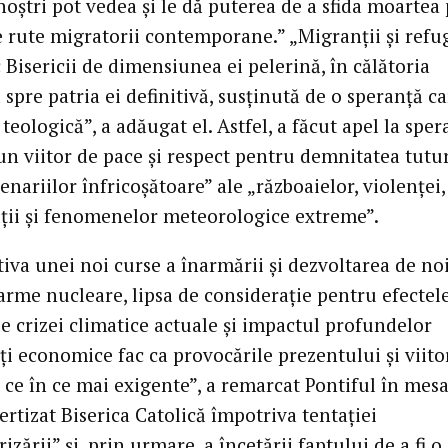
noștri pot vedea și le dă puterea de a sfida moartea
e rute migratorii contemporane.” „Migranții și refug
Bisericii de dimensiunea ei pelerină, în călătoria
spre patria ei definitivă, susținută de o speranță ca
 teologică”, a adăugat el. Astfel, a făcut apel la spe
un viitor de pace și respect pentru demnitatea tutur
enariilor înfricoșătoare” ale „războaielor, violenței,
ții și fenomenelor meteorologice extreme”.
tiva unei noi curse a înarmării și dezvoltarea de no
 arme nucleare, lipsa de considerație pentru efectel
e crizei climatice actuale și impactul profundelor
ți economice fac ca provocările prezentului și viito
n ce în ce mai exigente”, a remarcat Pontiful în mesa
ertizat Biserica Catolică împotriva tentației
izării” și, prin urmare, a încetării faptului de a fi o