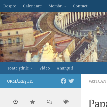
Despre
Calendare
Membri
Contact
Skip to content
Toate ştirile
Video
Anunţuri
VATICAN
URMĂREȘTE:
Papa