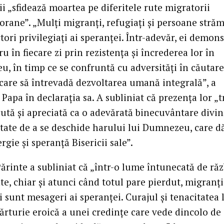
i „sfidează moartea pe diferitele rute migratorii
rane”. „Mulți migranți, refugiați și persoane stră
ori privilegiați ai speranței. Într-adevăr, ei demon
ru în fiecare zi prin rezistența și încrederea lor în
, în timp ce se confruntă cu adversități în căutar
 care să întrevadă dezvoltarea umană integrală”, a
 Papa în declarația sa. A subliniat că prezența lor „
ută și apreciată ca o adevărată binecuvântare divin
tate de a se deschide harului lui Dumnezeu, care d
gie și speranță Bisericii sale”.
ărinte a subliniat că „într-o lume întunecată de răz
e, chiar și atunci când totul pare pierdut, migranții
i sunt mesageri ai speranței. Curajul și tenacitatea 
ărturie eroică a unei credințe care vede dincolo de