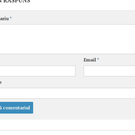
N RĂSPUNS
ariu
*
Email
*
b