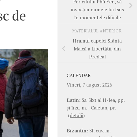
Fericitului Phú Yên, să
invocăm numele lui Isus
sc de
în momentele dificile
MATERIALUL ANTERIOR
Hramul capelei Sfânta
Maică a Libertății, din
Predeal
CALENDAR
Vineri, 7 august 2026
Latin:
Ss. Sixt al II-lea, pp.
şi îns., m. ; Caietan, pr.
(detalii)
Bizantin:
Sf. cuv. m.