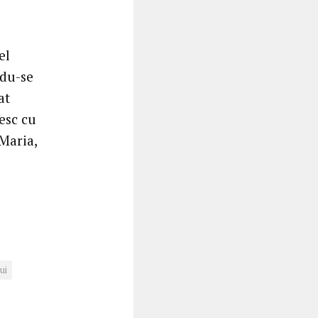
el
ndu-se
at
țesc cu
Maria,
ui