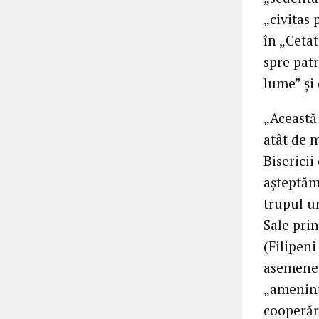
„civitas
în „Ceta
spre patr
lume” și 
„Această 
atât de 
Bisericii
așteptăm
trupul u
Sale prin
(Filipeni
asemenea,
„amenința
cooperări