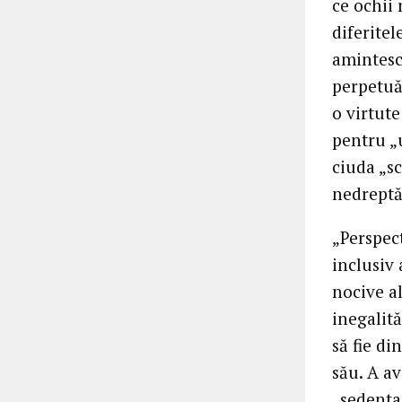
ce ochii 
diferitel
amintesc 
perpetuă 
o virtute
pentru „
ciuda „sc
nedreptă
„Perspec
inclusiv
nocive al
inegalită
să fie di
său. A av
„sedentar