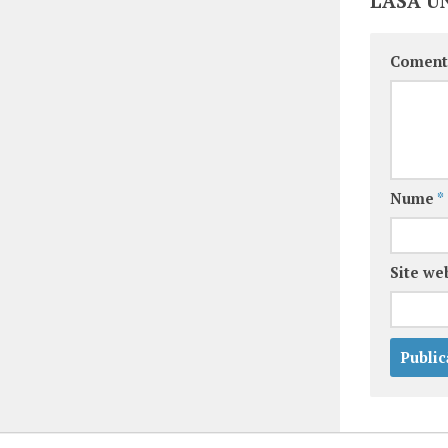
LASĂ U
Coment
Nume
*
Site we