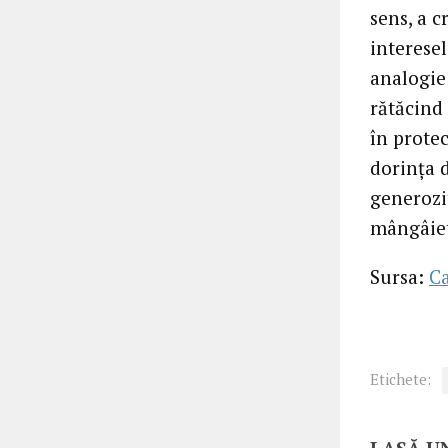
sens, a c
interesel
analogie 
rătăcind 
în protec
dorința d
generozi
mângâiet
Sursa:
C
Etichete: