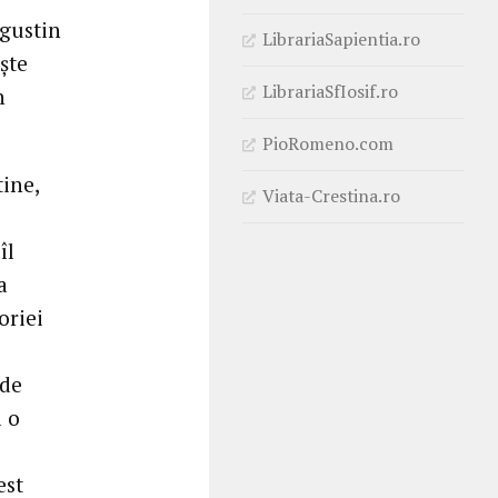
ugustin
LibrariaSapientia.ro
ște
LibrariaSfIosif.ro
n
PioRomeno.com
tine,
Viata-Crestina.ro
îl
a
oriei
 de
a o
est