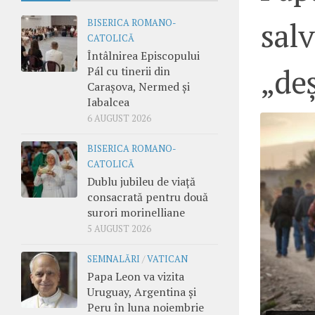
salv
BISERICA ROMANO-
CATOLICĂ
Întâlnirea Episcopului
„deș
Pál cu tinerii din
Carașova, Nermed și
Iabalcea
6 AUGUST 2026
BISERICA ROMANO-
CATOLICĂ
Dublu jubileu de viață
consacrată pentru două
surori morinelliane
5 AUGUST 2026
SEMNALĂRI
/
VATICAN
Papa Leon va vizita
Uruguay, Argentina și
Peru în luna noiembrie