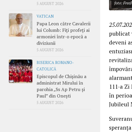
foto: Free
5 AUGUST 2026
VATICAN
Papa Leon către Cavalerii
25.07.202
lui Columb: Fiți profeți ai
publicat 
armoniei într-o epocă a
deveni as
diviziunii
entuziasm
5 AUGUST 2026
revitaliz
BISERICA ROMANO-
împovăra
CATOLICĂ
Episcopul de Chișinău a
alarmant”
administrat Mirului în
111-a Zi 
parohia „Ss Ap Petru și
în perio
Paul” din Onești
5 AUGUST 2026
Jubileul 
Suveranul
speranța 