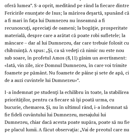
oferă lumea”. S-a oprit, meditând pe rând la fiecare dintre
Fericirile enunțate de Isus; la mărirea deșartă, spunând că
a fi mari în fața lui Dumnezeu nu înseamnă a fi
recunoscuți, apreciați de oameni; la bogăție, prosperitate
materială, despre care a arătat că poate robi sufletele; la
mâncare – dar al lui Dumnezeu, dar care trebuie folosit cu
chibzuință. A spus: „Și, ca să vedeți că nimic nu este nou
sub soare, în profetul Amos (8,11) găsim un avertisment:
«Iată, vin zile, zice Domnul Dumnezeu, în care voi trimite
foamete pe pământ. Nu foamete de pâine și sete de apă, ci
de a auzi cuvintele lui Dumnezeu»”.
I-a îndemnat pe studenți la echilibru în toate, la stabilirea
priorităților, pentru ca fiecare să își poată urma, cu
bucurie, chemarea. Și, nu în ultimul rând, i-a îndemnat să
fie fideli cuvântului lui Dumnezeu, mesajului lui
Dumnezeu, chiar dacă acesta poate supăra, poate să nu fie
pe placul lumii. A făcut observația: „Vai de preotul care nu