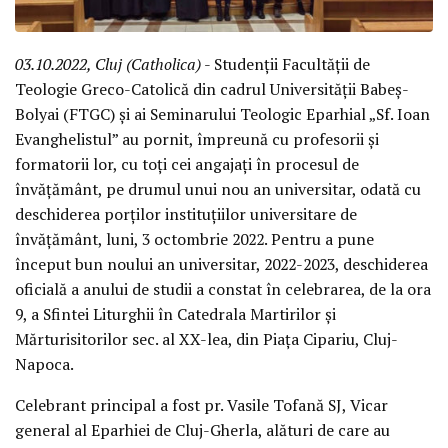
03.10.2022, Cluj (Catholica)
- Studenții Facultății de
Teologie Greco-Catolică din cadrul Universității Babeș-
Bolyai (FTGC) și ai Seminarului Teologic Eparhial „Sf. Ioan
Evanghelistul” au pornit, împreună cu profesorii și
formatorii lor, cu toți cei angajați în procesul de
învățământ, pe drumul unui nou an universitar, odată cu
deschiderea porților instituțiilor universitare de
învățământ, luni, 3 octombrie 2022. Pentru a pune
început bun noului an universitar, 2022-2023, deschiderea
oficială a anului de studii a constat în celebrarea, de la ora
9, a Sfintei Liturghii în Catedrala Martirilor și
Mărturisitorilor sec. al XX-lea, din Piața Cipariu, Cluj-
Napoca.
Celebrant principal a fost pr. Vasile Tofană SJ, Vicar
general al Eparhiei de Cluj-Gherla, alături de care au