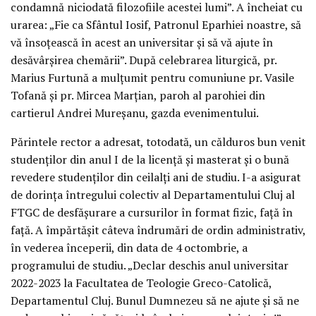
condamnă niciodată filozofiile acestei lumi”. A încheiat cu
urarea: „Fie ca Sfântul Iosif, Patronul Eparhiei noastre, să
vă însoțească în acest an universitar și să vă ajute în
desăvârșirea chemării”. După celebrarea liturgică, pr.
Marius Furtună a mulțumit pentru comuniune pr. Vasile
Tofană și pr. Mircea Marțian, paroh al parohiei din
cartierul Andrei Mureșanu, gazda evenimentului.
Părintele rector a adresat, totodată, un călduros bun venit
studenților din anul I de la licență și masterat și o bună
revedere studenților din ceilalți ani de studiu. I-a asigurat
de dorința întregului colectiv al Departamentului Cluj al
FTGC de desfășurare a cursurilor în format fizic, față în
față. A împărtășit câteva îndrumări de ordin administrativ,
în vederea începerii, din data de 4 octombrie, a
programului de studiu. „Declar deschis anul universitar
2022-2023 la Facultatea de Teologie Greco-Catolică,
Departamentul Cluj. Bunul Dumnezeu să ne ajute și să ne