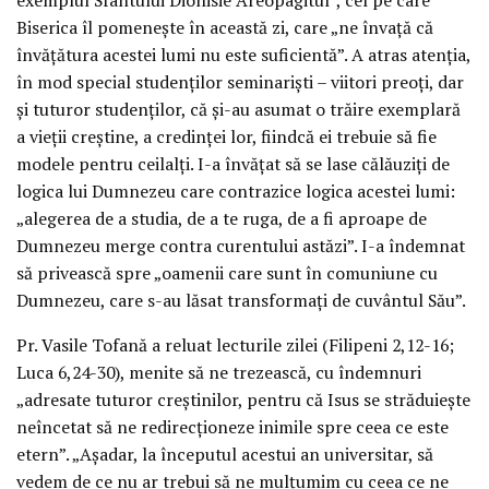
Biserica îl pomenește în această zi, care „ne învață că
învățătura acestei lumi nu este suficientă”. A atras atenția,
în mod special studenților seminariști – viitori preoți, dar
și tuturor studenților, că și-au asumat o trăire exemplară
a vieții creștine, a credinței lor, fiindcă ei trebuie să fie
modele pentru ceilalți. I-a învățat să se lase călăuziți de
logica lui Dumnezeu care contrazice logica acestei lumi:
„alegerea de a studia, de a te ruga, de a fi aproape de
Dumnezeu merge contra curentului astăzi”. I-a îndemnat
să privească spre „oamenii care sunt în comuniune cu
Dumnezeu, care s-au lăsat transformați de cuvântul Său”.
Pr. Vasile Tofană a reluat lecturile zilei (Filipeni 2,12-16;
Luca 6,24-30), menite să ne trezească, cu îndemnuri
„adresate tuturor creștinilor, pentru că Isus se străduiește
neîncetat să ne redirecționeze inimile spre ceea ce este
etern”. „Așadar, la începutul acestui an universitar, să
vedem de ce nu ar trebui să ne mulțumim cu ceea ce ne