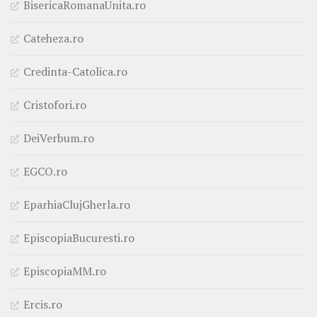
BisericaRomanaUnita.ro
Cateheza.ro
Credinta-Catolica.ro
Cristofori.ro
DeiVerbum.ro
EGCO.ro
EparhiaClujGherla.ro
EpiscopiaBucuresti.ro
EpiscopiaMM.ro
Ercis.ro