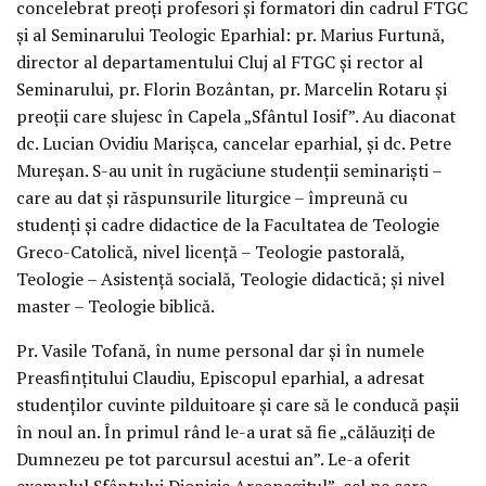
concelebrat preoți profesori și formatori din cadrul FTGC
și al Seminarului Teologic Eparhial: pr. Marius Furtună,
director al departamentului Cluj al FTGC și rector al
Seminarului, pr. Florin Bozântan, pr. Marcelin Rotaru și
preoții care slujesc în Capela „Sfântul Iosif”. Au diaconat
dc. Lucian Ovidiu Marișca, cancelar eparhial, și dc. Petre
Mureșan. S-au unit în rugăciune studenții seminariști –
care au dat și răspunsurile liturgice – împreună cu
studenți și cadre didactice de la Facultatea de Teologie
Greco-Catolică, nivel licență – Teologie pastorală,
Teologie – Asistență socială, Teologie didactică; și nivel
master – Teologie biblică.
Pr. Vasile Tofană, în nume personal dar și în numele
Preasfințitului Claudiu, Episcopul eparhial, a adresat
studenților cuvinte pilduitoare și care să le conducă pașii
în noul an. În primul rând le-a urat să fie „călăuziți de
Dumnezeu pe tot parcursul acestui an”. Le-a oferit
exemplul Sfântului Dionisie Areopagitul”, cel pe care