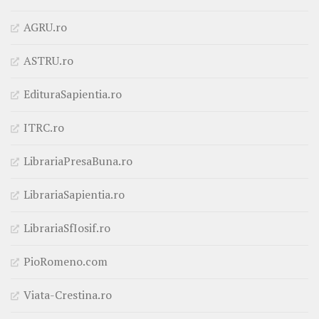
AGRU.ro
ASTRU.ro
EdituraSapientia.ro
ITRC.ro
LibrariaPresaBuna.ro
LibrariaSapientia.ro
LibrariaSfIosif.ro
PioRomeno.com
Viata-Crestina.ro