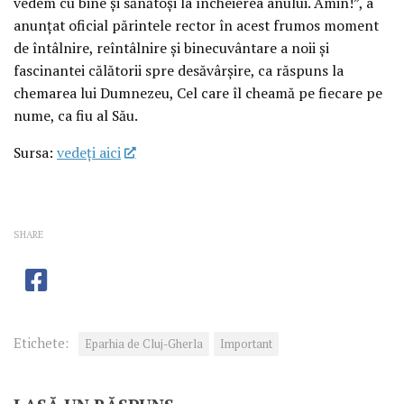
vedem cu bine și sănătoși la încheierea anului. Amin!”, a
anunțat oficial părintele rector în acest frumos moment
de întâlnire, reîntâlnire și binecuvântare a noii și
fascinantei călătorii spre desăvârșire, ca răspuns la
chemarea lui Dumnezeu, Cel care îl cheamă pe fiecare pe
nume, ca fiu al Său.
Sursa:
vedeţi aici
SHARE
Etichete:
Eparhia de Cluj-Gherla
Important