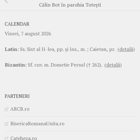
Călin Bot în parohia Totești
CALENDAR
Vineri, 7 august 2026
Latin:
Ss. Sixt al II-lea, pp. şi îns., m. ; Caietan, pr.
(detalii)
Bizantin:
Sf. cuv. m. Dometie Persul († 262).
(detalii)
PARTENERI
ARCB.ro
BisericaRomanaUnita.ro
Cateheza.ro