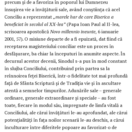
precum și de a favoriza în poporul lui Dumnezeu
însușirea vie a învățăturii sale, având conștiința că acel
Conciliu a reprezentat
„marele har de care Biserica a
beneficiat în secolul al XX-lea”
(Papa Ioan Paul al II-lea,
scrisoarea apostolică
Novo millennio ineunte
, 6 ianuarie
2001, 57). O misiune departe de a fi epuizată, dat fiind că
receptarea magisteriului conciliar este un proces în
desfășurare, ba chiar la începuturi în anumite aspecte. În
decursul acestor decenii, Sinodul s-a pus în mod constant
în slujba Conciliului, contribuind prin partea sa la
reînnoirea feței Bisericii, într-o fidelitate tot mai profundă
față de Sfânta Scriptură și de Tradiția vie și în ascultare
atentă a semnelor timpurilor. Adunările sale – generale
ordinare, generale extraordinare și speciale – au fost
toate, fiecare în modul său, impregnate de limfa vitală a
Conciliului, ale cărui învățături le-au aprofundat, ale cărui
potențialități în fața noilor scenarii le-au deschis, a cărui
înculturare între diferitele popoare au favorizat-o de