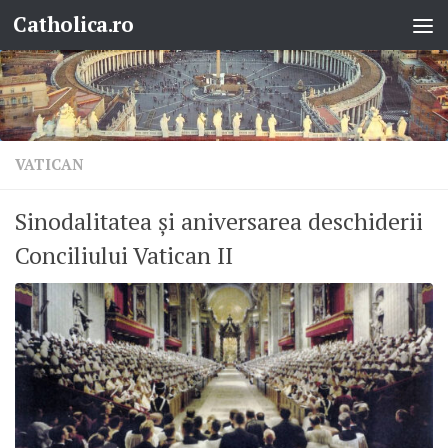
Catholica.ro
Skip to content
VATICAN
Sinodalitatea și aniversarea deschiderii
Conciliului Vatican II