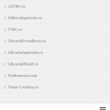
ASTRU.ro
EdituraSapientia.ro
ITRC.ro
LibrariaPresaBuna.ro
LibrariaSapientia.ro
LibrariaSfIosif.ro
PioRomeno.com
Viata-Crestina.ro