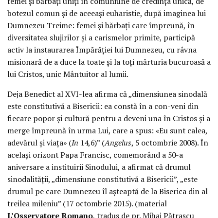
femei și bărbați uniți în comuniune de credința unică, de
botezul comun și de aceeași euharistie, după imaginea lui
Dumnezeu Treime: femei și bărbați care împreună, în
diversitatea slujirilor și a carismelor primite, participă
activ la instaurarea Împărăției lui Dumnezeu, cu râvna
misionară de a duce la toate și la toți mărturia bucuroasă a
lui Cristos, unic Mântuitor al lumii.
Deja Benedict al XVI-lea afirma că „dimensiunea sinodală
este constitutivă a Bisericii: ea constă în a con-veni din
fiecare popor și cultură pentru a deveni una în Cristos și a
merge împreună în urma Lui, care a spus: «Eu sunt calea,
adevărul și viața» (
In
14,6)” (
Angelus
, 5 octombrie 2008). În
același orizont Papa Francisc, comemorând a 50-a
aniversare a instituirii Sinodului, a afirmat că drumul
sinodalității, „dimensiune constitutivă a Bisericii”, „este
drumul pe care Dumnezeu îl așteaptă de la Biserica din al
treilea mileniu” (17 octombrie 2015). (material
L’Osservatore Romano
, tradus de pr. Mihai Pătrașcu