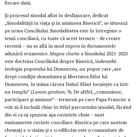
fiecare dată.
Și procesul sinodal aflat în desfășurare, dedicat
„Sinodalității în viața și în misiunea Bisericii”, se situează
pe urma Conciliului. Sinodalitatea este în întregime o
temă conciliară, cu toate că acest termen – de creare
recentă – nu se află în mod expres în documentele
adunării ecumenice.
Magna charta
a Sinodului 2021-2023
este doctrina Conciliului despre Biserică, îndeosebi
teologia poporului lui Dumnezeu, un popor care „are
drept condiție demnitatea și libertatea fiilor lui
Dumnezeu, în inima cărora Duhul Sfânt locuiește ca într-
un templu” (
Lumen gentium
, 9). De altfel, „comuniune,
participare și misiune” – termenii pe care Papa Francisc a
voit să îi includă chiar în titlul parcursului sinodal, făcând
din ei ca să spunem așa cuvintele cheie – sunt
eminamente cuvinte conciliare. Biserica pe care suntem
chemați s-o visăm și s-o edificăm este o comunitate de