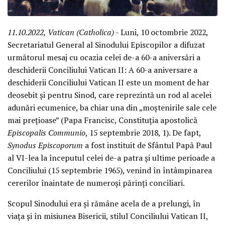
11.10.2022, Vatican (Catholica)
- Luni, 10 octombrie 2022,
Secretariatul General al Sinodului Episcopilor a difuzat
următorul mesaj cu ocazia celei de-a 60-a aniversări a
deschiderii Conciliului Vatican II: A 60-a aniversare a
deschiderii Conciliului Vatican II este un moment de har
deosebit și pentru Sinod, care reprezintă un rod al acelei
adunări ecumenice, ba chiar una din „moștenirile sale cele
mai prețioase” (Papa Francisc, Constituția apostolică
Episcopalis Communio
, 15 septembrie 2018, 1). De fapt,
Synodus Episcoporum
a fost instituit de Sfântul Papă Paul
al VI-lea la începutul celei de-a patra și ultime perioade a
Conciliului (15 septembrie 1965), venind în întâmpinarea
cererilor înaintate de numeroși părinți conciliari.
Scopul Sinodului era și rămâne acela de a prelungi, în
viața și în misiunea Bisericii, stilul Conciliului Vatican II,