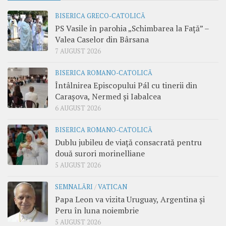
BISERICA GRECO-CATOLICĂ
PS Vasile în parohia „Schimbarea la Față” –
Valea Caselor din Bârsana
7 AUGUST 2026
BISERICA ROMANO-CATOLICĂ
Întâlnirea Episcopului Pál cu tinerii din
Carașova, Nermed și Iabalcea
6 AUGUST 2026
BISERICA ROMANO-CATOLICĂ
Dublu jubileu de viață consacrată pentru
două surori morinelliane
5 AUGUST 2026
SEMNALĂRI
/
VATICAN
Papa Leon va vizita Uruguay, Argentina și
Peru în luna noiembrie
5 AUGUST 2026