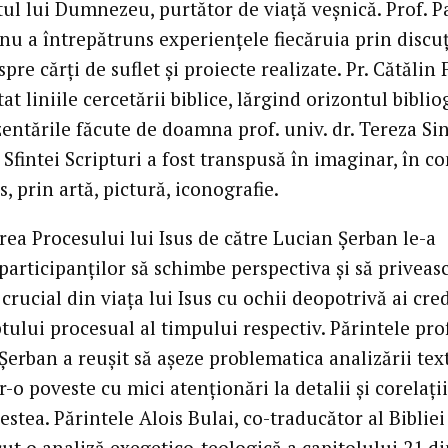
tul lui Dumnezeu, purtător de viață veșnică. Prof. P
nu a întrepătruns experiențele fiecăruia prin discuț
spre cărți de suflet și proiecte realizate. Pr. Cătălin 
at liniile cercetării biblice, lărgind orizontul bibliog
entările făcute de doamna prof. univ. dr. Tereza Sin
Sfintei Scripturi a fost transpusă în imaginar, în co
, prin artă, pictură, iconografie.
rea Procesului lui Isus de către Lucian Șerban le-a
 participanților să schimbe perspectiva și să priveas
crucial din viața lui Isus cu ochii deopotrivă ai cre
ptului procesual al timpului respectiv. Părintele prof
Șerban a reușit să așeze problematica analizării tex
r-o poveste cu mici atenționări la detalii și corelații
estea. Părintele Alois Bulai, co-traducător al Bibliei
ăcut o analiză exegetico-teologică a capitolului 21 d