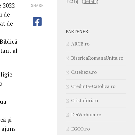
1221)].
(detalii)
e 2022
SHARE
u de
zat de
PARTENERI
Biblică
ARCB.ro
ntant al
BisericaRomanaUnita.ro
Cateheza.ro
ligie
o-
Credinta-Catolica.ro
Cristofori.ro
lua
DeiVerbum.ro
că și
a ajuns
EGCO.ro