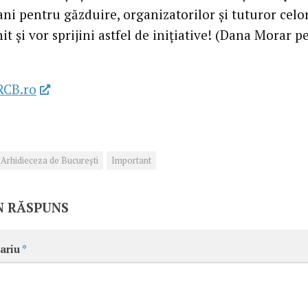
ni pentru găzduire, organizatorilor și tuturor celo
nit și vor sprijini astfel de inițiative! (Dana Morar p
)
RCB.ro
Arhidieceza de București
Important
N RĂSPUNS
ariu
*