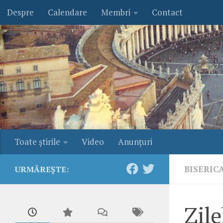
Despre
Calendare
Membri
Contact
Skip to content
Toate ştirile
Video
Anunţuri
BISERIC
URMĂREȘTE:
Zile