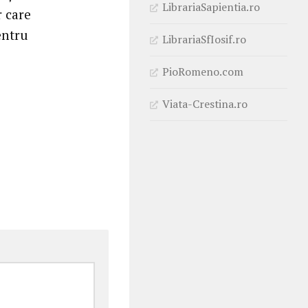
LibrariaSapientia.ro
r care
entru
LibrariaSfIosif.ro
PioRomeno.com
Viata-Crestina.ro