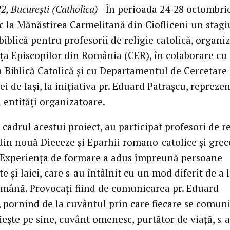
2, București (Catholica)
- În perioada 24-28 octombri
oc la Mănăstirea Carmelitană din Ciofliceni un stagi
iblică pentru profesorii de religie catolică, organi
ța Episcopilor din România (CER), în colaborare cu
a Biblică Catolică și cu Departamentul de Cercetare 
ei de Iași, la inițiativa pr. Eduard Patrașcu, repreze
i entități organizatoare.
n cadrul acestui proiect, au participat profesori de re
 din nouă Dieceze și Eparhii romano-catolice și grec
. Experiența de formare a adus împreună persoane
e și laici, care s-au întâlnit cu un mod diferit de a 
n mână. Provocați fiind de comunicarea pr. Eduard
, pornind de la cuvântul prin care fiecare se comuni
ește pe sine, cuvânt omenesc, purtător de viață, s-