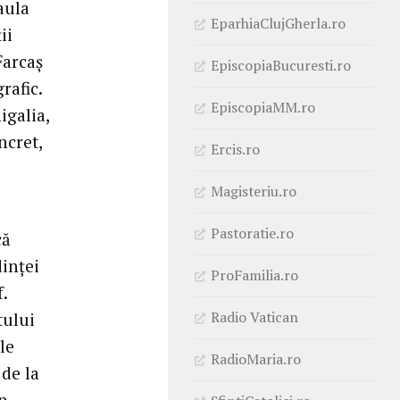
aula
EparhiaClujGherla.ro
ii
Farcaș
EpiscopiaBucuresti.ro
rafic.
EpiscopiaMM.ro
igalia,
ncret,
Ercis.ro
Magisteriu.ro
Pastoratie.ro
că
dinței
ProFamilia.ro
.
Radio Vatican
tului
le
RadioMaria.ro
 de la
in