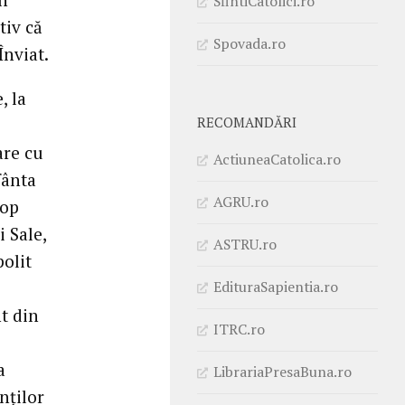
SfintiCatolici.ro
tiv că
Spovada.ro
Înviat.
, la
RECOMANDĂRI
are cu
ActiuneaCatolica.ro
fânta
AGRU.ro
cop
i Sale,
ASTRU.ro
polit
EdituraSapientia.ro
t din
ITRC.ro
a
LibrariaPresaBuna.ro
nților