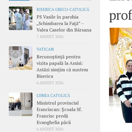
prof
BISERICA GRECO-CATOLICĂ
PS Vasile în parohia
„Schimbarea la Față” –
Valea Caselor din Bârsana
7 AUGUST 2026
VATICAN
Recunoștință pentru
vizita papală la Assisi:
Astăzi simțim că suntem
Biserica
6 AUGUST 2026
LUMEA CATOLICĂ
Ministrul provincial
franciscan: Școala Sf.
Francisc predă
Evanghelia păcii
6 AUGUST 2026