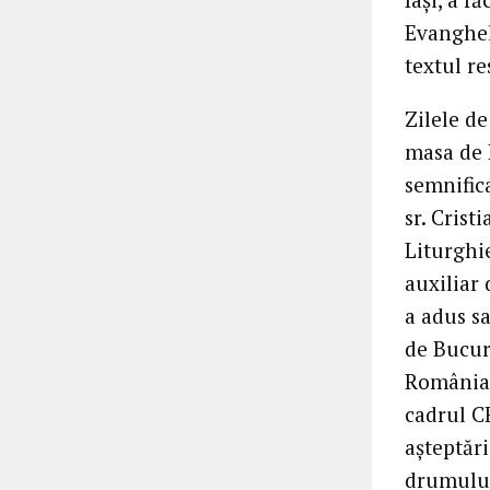
Evanghel
textul re
Zilele de
masa de P
semnifica
sr. Cris
Liturghi
auxiliar 
a adus sa
de Bucur
România 
cadrul CE
așteptări
drumului