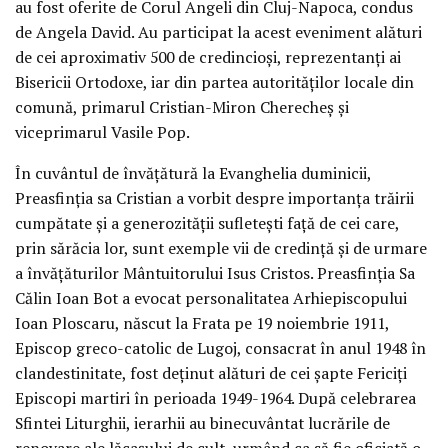
au fost oferite de Corul Angeli din Cluj-Napoca, condus
de Angela David. Au participat la acest eveniment alături
de cei aproximativ 500 de credincioși, reprezentanți ai
Bisericii Ortodoxe, iar din partea autorităților locale din
comună, primarul Cristian-Miron Cherecheș și
viceprimarul Vasile Pop.
În cuvântul de învățătură la Evanghelia duminicii,
Preasfinția sa Cristian a vorbit despre importanța trăirii
cumpătate și a generozității sufletești față de cei care,
prin sărăcia lor, sunt exemple vii de credință și de urmare
a învățăturilor Mântuitorului Isus Cristos. Preasfinția Sa
Călin Ioan Bot a evocat personalitatea Arhiepiscopului
Ioan Ploscaru, născut la Frata pe 19 noiembrie 1911,
Episcop greco-catolic de Lugoj, consacrat în anul 1948 în
clandestinitate, fost deținut alături de cei șapte Fericiți
Episcopi martiri în perioada 1949-1964. După celebrarea
Sfintei Liturghii, ierarhii au binecuvântat lucrările de
renovare ale lăcașului de cult, urmând ca să fie oficiată o