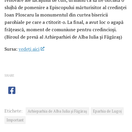
slujbă de pomenire a Episcopului mărturisitor al credinței
Ioan Ploscaru la monumentul din curtea bisericii
parohiale pe care a ctitorit-o. La final, a avut loc o agapă
frățească, moment de comuniune pentru credincioși.
(Biroul de presă al Arhieparhiei de Alba Iulia și Făgăraș)
Sursa:
vedeţi aici
SHARE
Etichete:
Arhieparhia de Alba Iulia și Făgăraș
Eparhia de Lugoj
Important