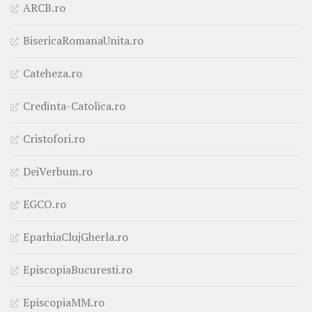
ARCB.ro
BisericaRomanaUnita.ro
Cateheza.ro
Credinta-Catolica.ro
Cristofori.ro
DeiVerbum.ro
EGCO.ro
EparhiaClujGherla.ro
EpiscopiaBucuresti.ro
EpiscopiaMM.ro