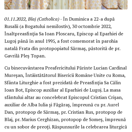
01.11.2022, Blaj (Catholica)
- În Duminica a 22-a după
Rusalii (a Bogatului nemilostiv), 30 octombrie 2022,
Înaltpreasfinția Sa Ioan Ploscaru, Episcop al Eparhiei de
Lugoj până în anul 1995, a fost comemorat în parohia
natală Frata din protopopiatul Sărmaș, păstorită de pr.
Gavrilă Pleș Topan.
Cu binecuvântarea Preafericitului Părinte Lucian Cardinal
Mureșan, Întâistătătorul Bisericii Române Unite cu Roma,
Sfânta Liturghie a fost prezidată de Preasfinția Sa Călin
Ioan Bot, Episcop auxiliar al Eparhiei de Lugoj. La masa
sfântului altar au concelebrat Episcopul Cristian Crișan,
auxiliar de Alba Iulia și Făgăraș, împreună cu pr. Aurel
Dan, protopop de Sărmaș, pr. Cristian Rus, protopop de
Blaj, pr. Marius Cerghizan, protopop de Someș, împreună
cu un sobor de preoți. Răspunsurile la celebrarea liturgică