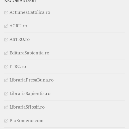
RECOMANDĂRI
ActiuneaCatolica.ro
AGRU.ro
ASTRU.ro
EdituraSapientia.ro
ITRC.ro
LibrariaPresaBuna.ro
LibrariaSapientia.ro
LibrariaSfIosif.ro
PioRomeno.com