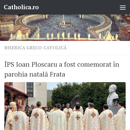
Catholica.ro
Skip to content
BISERICA GRECO-CATOLICĂ
ÎPS Ioan Ploscaru a fost comemorat în
parohia natală Frata