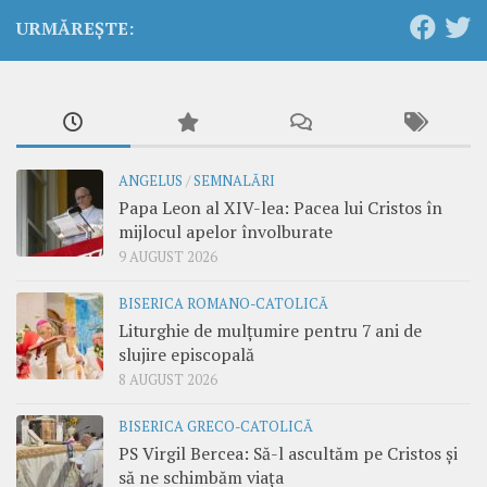
URMĂREȘTE:
ANGELUS
/
SEMNALĂRI
Papa Leon al XIV-lea: Pacea lui Cristos în
mijlocul apelor învolburate
9 AUGUST 2026
BISERICA ROMANO-CATOLICĂ
Liturghie de mulțumire pentru 7 ani de
slujire episcopală
8 AUGUST 2026
BISERICA GRECO-CATOLICĂ
PS Virgil Bercea: Să-l ascultăm pe Cristos și
să ne schimbăm viața