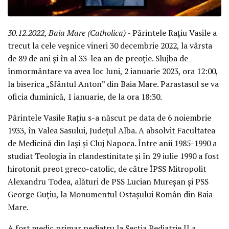
30.12.2022, Baia Mare (Catholica)
- Părintele Rațiu Vasile a
trecut la cele veșnice vineri 30 decembrie 2022, la vârsta
de 89 de ani și în al 33-lea an de preoție. Slujba de
înmormântare va avea loc luni, 2 ianuarie 2023, ora 12:00,
la biserica „Sfântul Anton” din Baia Mare. Parastasul se va
oficia duminică, 1 ianuarie, de la ora 18:30.
Părintele Vasile Rațiu s-a născut pe data de 6 noiembrie
1933, în Valea Sasului, Județul Alba. A absolvit Facultatea
de Medicină din Iași și Cluj Napoca. Între anii 1985-1990 a
studiat Teologia în clandestinitate și în 29 iulie 1990 a fost
hirotonit preot greco-catolic, de către ÎPSS Mitropolit
Alexandru Todea, alături de PSS Lucian Mureșan și PSS
George Guțiu, la Monumentul Ostașului Român din Baia
Mare.
A fost medic primar pediatru la Secția Pediatrie II a