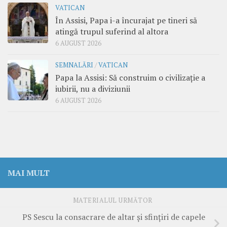
VATICAN
În Assisi, Papa i-a încurajat pe tineri să
atingă trupul suferind al altora
6 AUGUST 2026
SEMNALĂRI
/
VATICAN
Papa la Assisi: Să construim o civilizație a
iubirii, nu a diviziunii
6 AUGUST 2026
MAI MULT
MATERIALUL URMĂTOR
PS Sescu la consacrare de altar și sfințiri de capele