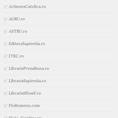
ActiuneaCatolica.ro
AGRU.ro
ASTRU.ro
EdituraSapientia.ro
ITRC.ro
LibrariaPresaBuna.ro
LibrariaSapientia.ro
LibrariaSfIosif.ro
PioRomeno.com
Viata-Crestina.ro