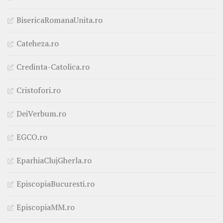
BisericaRomanaUnita.ro
Cateheza.ro
Credinta-Catolica.ro
Cristofori.ro
DeiVerbum.ro
EGCO.ro
EparhiaClujGherla.ro
EpiscopiaBucuresti.ro
EpiscopiaMM.ro