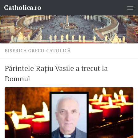
Catholica.ro
Skip to content
BISERICA GRECO-CATOLICĂ
Părintele Rațiu Vasile a trecut la
Domnul