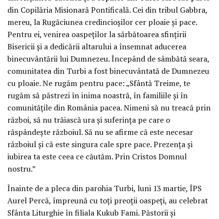
din Copilăria Misionară Pontificală. Cei din tribul Gabbra,
mereu, la Rugăciunea credincioșilor cer ploaie și pace.
Pentru ei, venirea oaspeților la sărbătoarea sfințirii
Bisericii și a dedicării altarului a însemnat aducerea
binecuvântării lui Dumnezeu. Începând de sâmbătă seara,
comunitatea din Turbi a fost binecuvântată de Dumnezeu
cu ploaie. Ne rugăm pentru pace: „Sfântă Treime, te
rugăm să păstrezi în inima noastră, în familiile și în
comunitățile din România pacea. Nimeni să nu treacă prin
război, să nu trăiască ura și suferința pe care o
răspândește războiul. Să nu se afirme că este necesar
războiul și că este singura cale spre pace. Prezența și
iubirea ta este ceea ce căutăm. Prin Cristos Domnul
nostru.”
Înainte de a pleca din parohia Turbi, luni 13 martie, ÎPS
Aurel Percă, împreună cu toți preoții oaspeți, au celebrat
Sfânta Liturghie în filiala Kukub Fami. Păstorii și