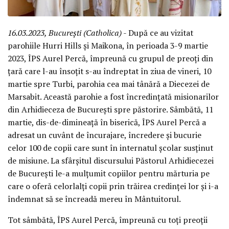
16.03.2023, București (Catholica)
- După ce au vizitat
parohiile Hurri Hills și Maikona, în perioada 3-9 martie
2023, ÎPS Aurel Percă, împreună cu grupul de preoți din
țară care l-au însoțit s-au îndreptat în ziua de vineri, 10
martie spre Turbi, parohia cea mai tânără a Diecezei de
Marsabit. Această parohie a fost încredințată misionarilor
din Arhidieceza de București spre păstorire. Sâmbătă, 11
martie, dis-de-dimineață în biserică, ÎPS Aurel Percă a
adresat un cuvânt de încurajare, încredere și bucurie
celor 100 de copii care sunt în internatul școlar susținut
de misiune. La sfârșitul discursului Păstorul Arhidiecezei
de București le-a mulțumit copiilor pentru mărturia pe
care o oferă celorlalți copii prin trăirea credinței lor și i-a
îndemnat să se încreadă mereu în Mântuitorul.
Tot sâmbătă, ÎPS Aurel Percă, împreună cu toți preoții