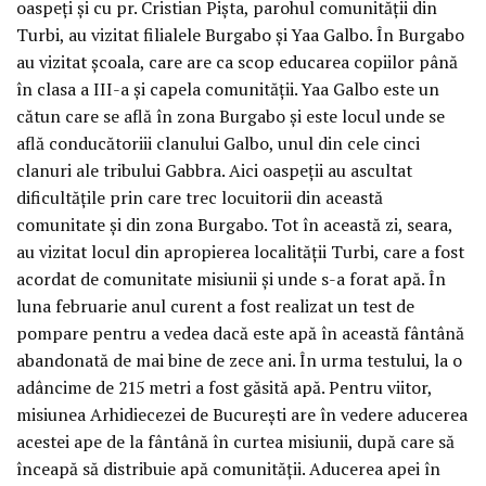
oaspeți și cu pr. Cristian Pișta, parohul comunității din
Turbi, au vizitat filialele Burgabo și Yaa Galbo. În Burgabo
au vizitat școala, care are ca scop educarea copiilor până
în clasa a III-a și capela comunității. Yaa Galbo este un
cătun care se află în zona Burgabo și este locul unde se
află conducătoriii clanului Galbo, unul din cele cinci
clanuri ale tribului Gabbra. Aici oaspeții au ascultat
dificultățile prin care trec locuitorii din această
comunitate și din zona Burgabo. Tot în această zi, seara,
au vizitat locul din apropierea localității Turbi, care a fost
acordat de comunitate misiunii și unde s-a forat apă. În
luna februarie anul curent a fost realizat un test de
pompare pentru a vedea dacă este apă în această fântână
abandonată de mai bine de zece ani. În urma testului, la o
adâncime de 215 metri a fost găsită apă. Pentru viitor,
misiunea Arhidiecezei de București are în vedere aducerea
acestei ape de la fântână în curtea misiunii, după care să
înceapă să distribuie apă comunității. Aducerea apei în