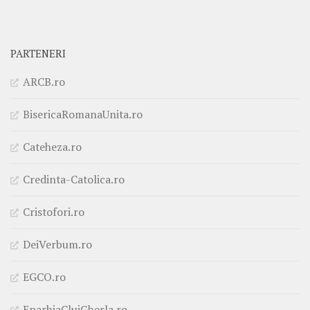
PARTENERI
ARCB.ro
BisericaRomanaUnita.ro
Cateheza.ro
Credinta-Catolica.ro
Cristofori.ro
DeiVerbum.ro
EGCO.ro
EparhiaClujGherla.ro