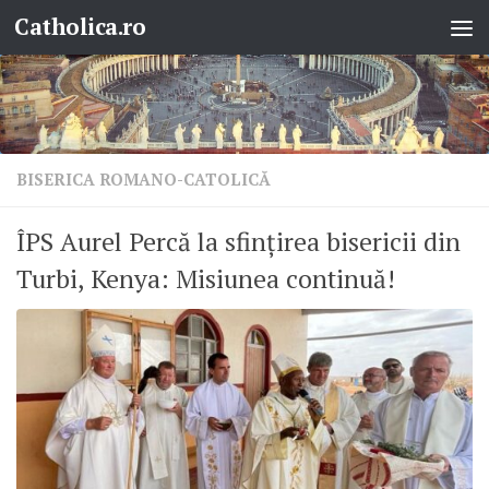
Catholica.ro
Skip to content
BISERICA ROMANO-CATOLICĂ
ÎPS Aurel Percă la sfințirea bisericii din
Turbi, Kenya: Misiunea continuă!