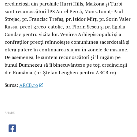
credincioșii din parohiile Hurri Hills, Maikona și Turbi
sunt recunoscători ÎPS Aurel Percă, Mons. Ionuț-Paul
Strejac, pr. Francisc Trefaș, pr. Isidor Mîrț, pr. Sorin Valer
Russu, preot greco-catolic, pr. Florin Sescu și pr. Egidiu
Condac pentru vizita lor. Venirea Arhiepiscopului și a
confraților preoți reînnoiește comuniunea sacerdotală și
oferă putere în continuarea slujirii în zonele de misiune.
De asemenea, le suntem recunoscători și îl rugăm pe
bunul Dumnezeu să îi binecuvânteze pe toți credincioșii
din România. (pr. Ștefan Lenghen pentru ARCB.ro)
Sursa:
ARCB.ro
SHARE