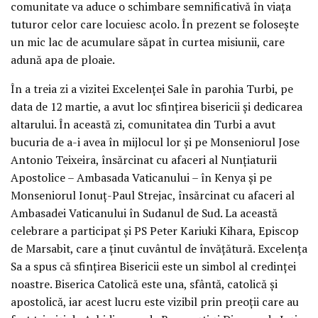
comunitate va aduce o schimbare semnificativă în viața
tuturor celor care locuiesc acolo. În prezent se folosește
un mic lac de acumulare săpat în curtea misiunii, care
adună apa de ploaie.
În a treia zi a vizitei Excelenței Sale în parohia Turbi, pe
data de 12 martie, a avut loc sfințirea bisericii și dedicarea
altarului. În această zi, comunitatea din Turbi a avut
bucuria de a-i avea în mijlocul lor și pe Monseniorul Jose
Antonio Teixeira, însărcinat cu afaceri al Nunțiaturii
Apostolice – Ambasada Vaticanului – în Kenya și pe
Monseniorul Ionuț-Paul Strejac, însărcinat cu afaceri al
Ambasadei Vaticanului în Sudanul de Sud. La această
celebrare a participat și PS Peter Kariuki Kihara, Episcop
de Marsabit, care a ținut cuvântul de învățătură. Excelența
Sa a spus că sfințirea Bisericii este un simbol al credinței
noastre. Biserica Catolică este una, sfântă, catolică și
apostolică, iar acest lucru este vizibil prin preoții care au