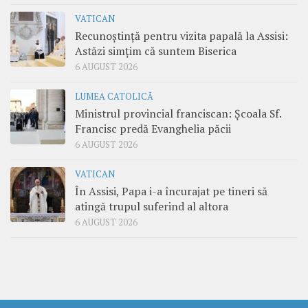
VATICAN
Recunoștință pentru vizita papală la Assisi:
Astăzi simțim că suntem Biserica
6 AUGUST 2026
LUMEA CATOLICĂ
Ministrul provincial franciscan: Școala Sf.
Francisc predă Evanghelia păcii
6 AUGUST 2026
VATICAN
În Assisi, Papa i-a încurajat pe tineri să
atingă trupul suferind al altora
6 AUGUST 2026