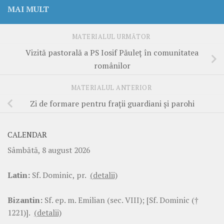
MAI MULT
MATERIALUL URMĂTOR
Vizită pastorală a PS Iosif Păuleț în comunitatea
românilor
MATERIALUL ANTERIOR
Zi de formare pentru frații guardiani și parohi
CALENDAR
Sâmbătă, 8 august 2026
Latin:
Sf. Dominic, pr.
(detalii)
Bizantin:
Sf. ep. m. Emilian (sec. VIII); [Sf. Dominic (†
1221)].
(detalii)