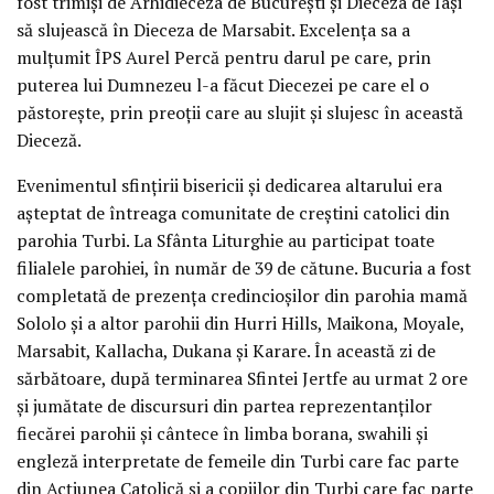
fost trimiși de Arhidieceza de București și Dieceza de Iași
să slujească în Dieceza de Marsabit. Excelența sa a
mulțumit ÎPS Aurel Percă pentru darul pe care, prin
puterea lui Dumnezeu l-a făcut Diecezei pe care el o
păstorește, prin preoții care au slujit și slujesc în această
Dieceză.
Evenimentul sfințirii bisericii și dedicarea altarului era
așteptat de întreaga comunitate de creștini catolici din
parohia Turbi. La Sfânta Liturghie au participat toate
filialele parohiei, în număr de 39 de cătune. Bucuria a fost
completată de prezența credincioșilor din parohia mamă
Sololo și a altor parohii din Hurri Hills, Maikona, Moyale,
Marsabit, Kallacha, Dukana și Karare. În această zi de
sărbătoare, după terminarea Sfintei Jertfe au urmat 2 ore
și jumătate de discursuri din partea reprezentanților
fiecărei parohii și cântece în limba borana, swahili și
engleză interpretate de femeile din Turbi care fac parte
din Acțiunea Catolică și a copiilor din Turbi care fac parte