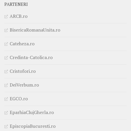
PARTENERI
ARCB.ro
BisericaRomanaUnita.ro
Cateheza.ro
Credinta-Catolica.ro
Cristofori.ro
DeiVerbum.ro
EGCO.ro
EparhiaClujGherla.ro
EpiscopiaBucuresti.ro