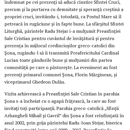
îndemnat pe cei prezenți să aducă cinstire Sfintei Cruci,
precum și la purtarea cu demnitate și speranță creștină a
propriei cruci, invitându-i, totodată, ca Postul Mare să îl
petreacă în rugăciune și în fapte bune. La sfârșitul Sfintei
Liturghii, părintele Radu Stejar i-a mulțumit Preasfinției
Sale Cristian pentru cuvântul de învățătură și pentru
prezența în mijlocul credincioșilor greco-catolici din
Șona, rugându-l să îi transmită Preafericitului Cardinal
Lucian toate gândurile bune și mulțumiri din partea
comunității pe care o păstorește. La eveniment au fost
prezenți primarul comunei Șona, Florin Mărginean, și
viceprimarul Ghedeon Dulău.
Vizita arhierească a Preasfinției Sale Cristian în parohia
Șona s-a încheiat cu o agapă frățească, la care au fost
invitați toți participanții. Parohia greco-catolică „Sfinții
Arhangheli Mihail și Gavril” din Șona a fost reînființată în
anul 2002, prin grija părintelui Radu-Ioan Stejar, biserica
fiind construită între anii 2009 – 2013. Preasfinția Sa