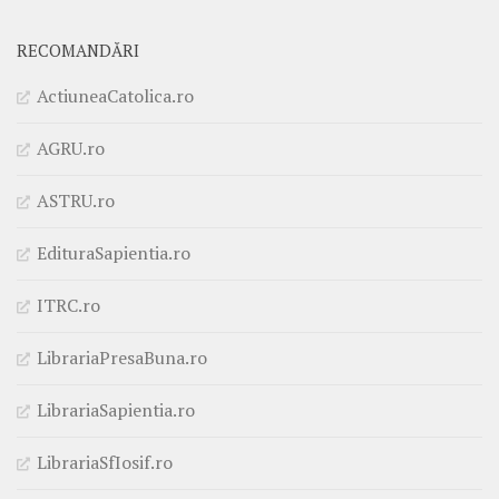
RECOMANDĂRI
ActiuneaCatolica.ro
AGRU.ro
ASTRU.ro
EdituraSapientia.ro
ITRC.ro
LibrariaPresaBuna.ro
LibrariaSapientia.ro
LibrariaSfIosif.ro