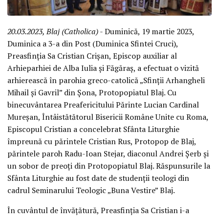
20.03.2023, Blaj (Catholica)
- Duminică, 19 martie 2023,
Duminica a 3-a din Post (Duminica Sfintei Cruci),
Preasfinția Sa Cristian Crișan, Episcop auxiliar al
Arhieparhiei de Alba Iulia și Făgăraș, a efectuat o vizită
arhierească în parohia greco-catolică „Sfinții Arhangheli
Mihail și Gavril” din Șona, Protopopiatul Blaj. Cu
binecuvântarea Preafericitului Părinte Lucian Cardinal
Mureșan, Întâistătătorul Bisericii Române Unite cu Roma,
Episcopul Cristian a concelebrat Sfânta Liturghie
împreună cu părintele Cristian Rus, Protopop de Blaj,
părintele paroh Radu-Ioan Stejar, diaconul Andrei Șerb și
un sobor de preoți din Protopopiatul Blaj. Răspunsurile la
Sfânta Liturghie au fost date de studenții teologi din
cadrul Seminarului Teologic „Buna Vestire” Blaj.
În cuvântul de învățătură, Preasfinția Sa Cristian i-a