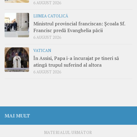
6 AUGUST 2026
LUMEA CATOLICĂ
Ministrul provincial franciscan: Școala Sf.
Francisc predă Evanghelia păcii
6 AUGUST 2026
VATICAN
În Assisi, Papa i-a încurajat pe tineri să
atingă trupul suferind al altora
6 AUGUST 2026
MAI MULT
MATERIALUL URMĂTOR