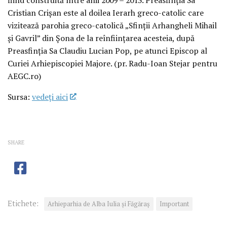
Cristian Crișan este al doilea Ierarh greco-catolic care
vizitează parohia greco-catolică „Sfinții Arhangheli Mihail
și Gavril” din Șona de la reînființarea acesteia, după
Preasfinția Sa Claudiu Lucian Pop, pe atunci Episcop al
Curiei Arhiepiscopiei Majore. (pr. Radu-Ioan Stejar pentru
AEGC.ro)
Sursa:
vedeţi aici
SHARE
Etichete:
Arhieparhia de Alba Iulia și Făgăraș
Important