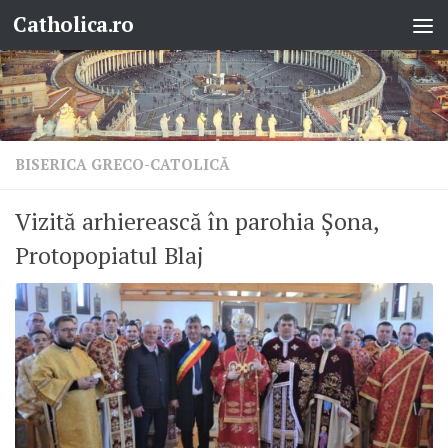
Catholica.ro
Skip to content
BISERICA GRECO-CATOLICĂ
Vizită arhierească în parohia Șona,
Protopopiatul Blaj