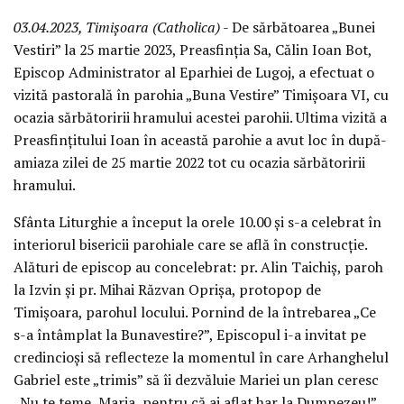
03.04.2023, Timișoara (Catholica)
- De sărbătoarea „Bunei
Vestiri” la 25 martie 2023, Preasfinția Sa, Călin Ioan Bot,
Episcop Administrator al Eparhiei de Lugoj, a efectuat o
vizită pastorală în parohia „Buna Vestire” Timișoara VI, cu
ocazia sărbătoririi hramului acestei parohii. Ultima vizită a
Preasfințitului Ioan în această parohie a avut loc în după-
amiaza zilei de 25 martie 2022 tot cu ocazia sărbătoririi
hramului.
Sfânta Liturghie a început la orele 10.00 și s-a celebrat în
interiorul bisericii parohiale care se află în construcție.
Alături de episcop au concelebrat: pr. Alin Taichiș, paroh
la Izvin și pr. Mihai Răzvan Oprișa, protopop de
Timișoara, parohul locului. Pornind de la întrebarea „Ce
s-a întâmplat la Bunavestire?”, Episcopul i-a invitat pe
credincioși să reflecteze la momentul în care Arhanghelul
Gabriel este „trimis” să îi dezvăluie Mariei un plan ceresc
„Nu te teme, Maria, pentru că ai aflat har la Dumnezeu!”