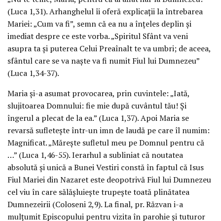
(Luca 1,31). Arhanghelul îi oferă explicații la întrebarea
Mariei: „Cum va fi”, semn că ea nu a înțeles deplin și
imediat despre ce este vorba. „Spiritul Sfânt va veni
asupra ta și puterea Celui Preaînalt te va umbri; de aceea,
sfântul care se va naște va fi numit Fiul lui Dumnezeu”
(Luca 1,34-37).
Maria și-a asumat provocarea, prin cuvintele: „Iată,
slujitoarea Domnului: fie mie după cuvântul tău! Și
îngerul a plecat de la ea.” (Luca 1,37). Apoi Maria se
revarsă sufletește într-un imn de laudă pe care îl numim:
Magnificat. „Mărește sufletul meu pe Domnul pentru că
…” (Luca 1,46-55). Ierarhul a subliniat că noutatea
absolută și unică a Bunei Vestiri constă în faptul că Isus
Fiul Mariei din Nazaret este deopotrivă Fiul lui Dumnezeu
cel viu în care sălășluiește trupește toată plinătatea
Dumnezeirii (Coloseni 2,9). La final, pr. Răzvan i-a
mulțumit Episcopului pentru vizita în parohie și tuturor