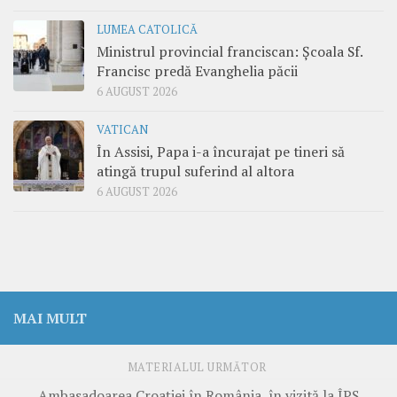
LUMEA CATOLICĂ
Ministrul provincial franciscan: Școala Sf.
Francisc predă Evanghelia păcii
6 AUGUST 2026
VATICAN
În Assisi, Papa i-a încurajat pe tineri să
atingă trupul suferind al altora
6 AUGUST 2026
MAI MULT
MATERIALUL URMĂTOR
Ambasadoarea Croației în România, în vizită la ÎPS