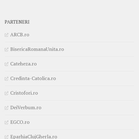
PARTENERI
ARCB.ro
BisericaRomanaUnita.ro
Cateheza.ro
Credinta-Catolica.ro
Cristofori.ro
DeiVerbum.ro
EGCO.ro
EparhiaClujGherla.ro