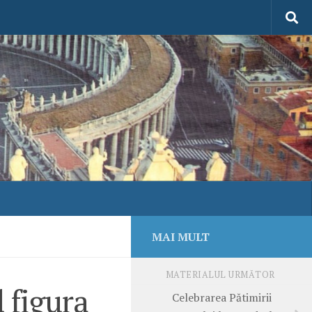
MAI MULT
MATERIALUL URMĂTOR
 figura
Celebrarea Pătimirii