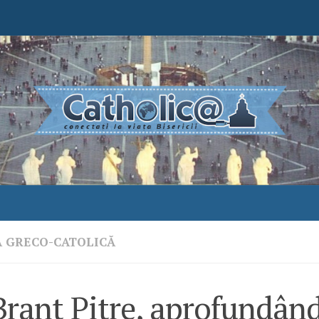
A GRECO-CATOLICĂ
rant Pitre, aprofundând