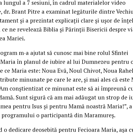
 lungul a 7 sesiuni, în cadrul materialelor video
, dr. Brant Pitre a examinat legăturile dintre Vechiu
ament și a prezintat explicații clare și ușor de înțe
a ce ne revelează Biblia și Părinții Bisericii despre vi
ea Mariei.
rogram m-a ajutat să cunosc mai bine rolul Sfintei
 Maria în planul de iubire al lui Dumnezeu pentru 
de ce Maria este: Noua Evă, Noul Chivot, Noua Rahel
atribute minunate pe care le are, și mai ales că est
 Am conștientizat ce minunat este să ai împreună cu
Mamă. Sunt sigură că am mai adăugat un strop de i
 mea pentru Isus și pentru Mamă noastră Maria!”, a 
ul programului o participantă din Maramureș.
 o dedicare deosebită pentru Fecioara Maria, așa