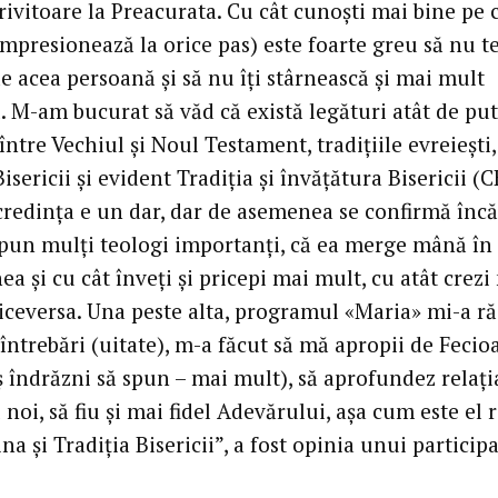
ivitoare la Preacurata. Cu cât cunoști mai bine pe 
impresionează la orice pas) este foarte greu să nu t
e acea persoană și să nu îți stârnească și mai mult
l. M-am bucurat să văd că există legături atât de pu
 între Vechiul și Noul Testament, tradițiile evreiești,
Bisericii și evident Tradiția și învățătura Bisericii (C
credința e un dar, dar de asemenea se confirmă încă
spun mulți teologi importanți, că ea merge mână î
ea și cu cât înveți și pricepi mai mult, cu atât crezi
viceversa. Una peste alta, programul «Maria» mi-a r
întrebări (uitate), m-a făcut să mă apropii de Fecio
 îndrăzni să spun – mai mult), să aprofundez relați
u noi, să fiu și mai fidel Adevărului, așa cum este el 
na și Tradiția Bisericii”, a fost opinia unui particip