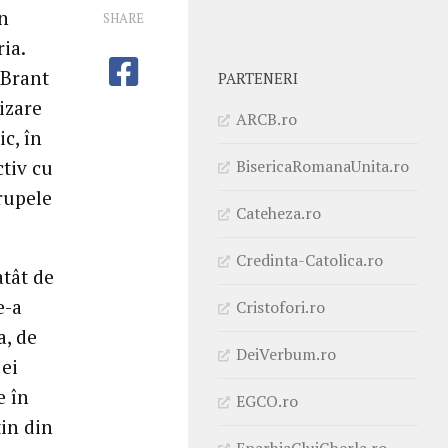
în
SHARE
ia.
 Brant
PARTENERI
izare
ARCB.ro
c, în
BisericaRomanaUnita.ro
ctiv cu
rupele
Cateheza.ro
Credinta-Catolica.ro
atât de
e-a
Cristofori.ro
a, de
DeiVerbum.ro
 ei
e în
EGCO.ro
tin din
EparhiaClujGherla.ro