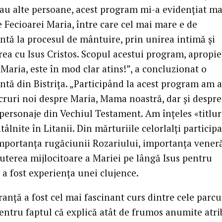
 au alte persoane, acest program mi-a evidențiat ma
e Fecioarei Maria, între care cel mai mare e de
antă la procesul de mântuire, prin unirea intimă și
rea cu Isus Cristos. Scopul acestui program, apropi
Maria, este în mod clar atins!”, a concluzionat o
ntă din Bistrița. „Participând la acest program am a
cruri noi despre Maria, Mama noastră, dar și despr
i personaje din Vechiul Testament. Am înțeles «titlur
tâlnite în Litanii. Din mărturiile celorlalți particip
importanța rugăciunii Rozariului, importanța veneră
puterea mijlocitoare a Mariei pe lângă Isus pentru
, a fost experiența unei clujence.
anță a fost cel mai fascinant curs dintre cele parcu
entru faptul că explică atât de frumos anumite atri