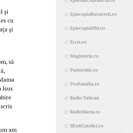
l și
EpiscopiaBucuresti.ro
les cu
EpiscopiaMM.ro
ața și
Ercis.ro
Magisteriu.ro
om, să
Pastoratie.ro
ă,
e Mama
ProFamilia.ro
 Isus
ubire
Radio Vatican
scris
RadioMaria.ro
SfintiCatolici.ro
 cum am