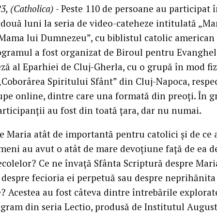
3, (Catholica)
- Peste 110 de persoane au participat 
două luni la seria de video-cateheze intitulată „Mar
i Mama lui Dumnezeu”, cu biblistul catolic american
rogramul a fost organizat de Biroul pentru Evanghel
ză al Eparhiei de Cluj-Gherla, cu o grupă în mod fizi
„Coborârea Spiritului Sfânt” din Cluj-Napoca, respe
upe online, dintre care una formată din preoți. În g
rticipanții au fost din toată țara, dar nu numai.
e Maria atât de importantă pentru catolici și de ce 
meni au avut o atât de mare devoțiune față de ea d
ecolelor? Ce ne învață Sfânta Scriptură despre Mari
despre fecioria ei perpetuă sau despre neprihănita
? Acestea au fost câteva dintre întrebările explorat
ogram din seria Lectio, produsă de Institutul Augus