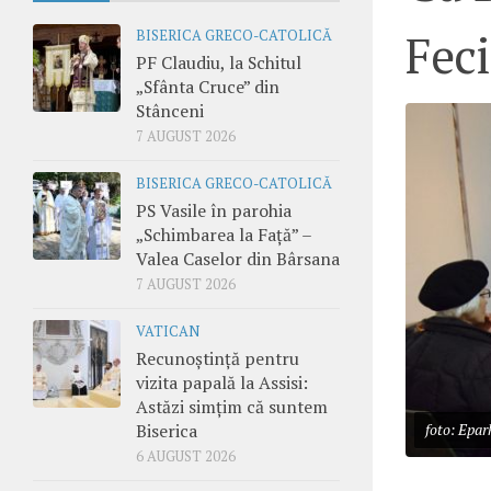
Fec
BISERICA GRECO-CATOLICĂ
PF Claudiu, la Schitul
„Sfânta Cruce” din
Stânceni
7 AUGUST 2026
BISERICA GRECO-CATOLICĂ
PS Vasile în parohia
„Schimbarea la Față” –
Valea Caselor din Bârsana
7 AUGUST 2026
VATICAN
Recunoștință pentru
vizita papală la Assisi:
Astăzi simțim că suntem
Biserica
foto: Epar
6 AUGUST 2026