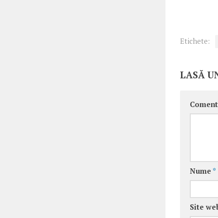
Etichete:
LASĂ U
Coment
Nume
*
Site we