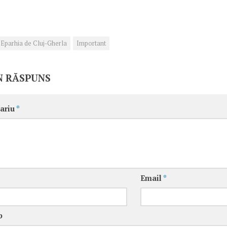
Eparhia de Cluj-Gherla
Important
N RĂSPUNS
ariu
*
Email
*
b