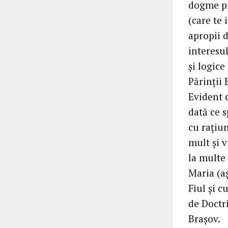
dogme pr
(care te 
apropii d
interesu
și logice
Părinții 
Evident 
dată ce 
cu rațiun
mult și 
la multe 
Maria (aș
Fiul și c
de Doctri
Brașov.