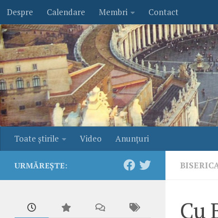
Despre
Calendare
Membri
Contact
Skip to content
Toate ştirile
Video
Anunţuri
BISERIC
URMĂREȘTE:
Cu B