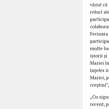
văzut că
roluri al
particip
colabora
Fecioara 
participa
multe lu
istorii ș
Mariei în
înțeles 
Mariei, 
creștini”
„Cu sigur
recent, p