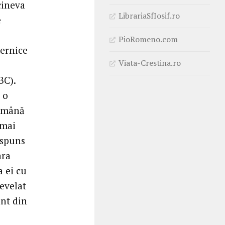
cineva
LibrariaSfIosif.ro
e
PioRomeno.com
ternice
Viata-Crestina.ro
BC).
 o
n mână
 mai
ăspuns
ara
a ei cu
revelat
ant din