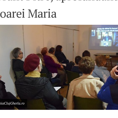
ioarei Maria
hiaClujGherla.ro