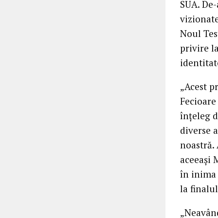
SUA. De-a
vizionate
Noul Test
privire l
identitat
„Acest p
Fecioare
înțeleg 
diverse 
noastră.
aceeași 
în inima
la final
„Neavând