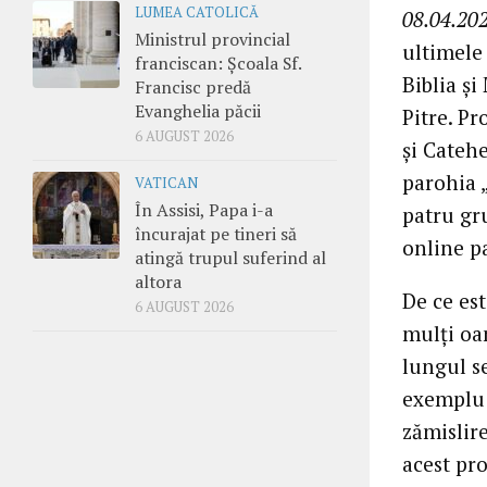
LUMEA CATOLICĂ
08.04.202
Ministrul provincial
ultimele 
franciscan: Școala Sf.
Biblia ș
Francisc predă
Evanghelia păcii
Pitre. P
6 AUGUST 2026
și Catehe
parohia 
VATICAN
În Assisi, Papa i-a
patru gr
încurajat pe tineri să
online pa
atingă trupul suferind al
altora
De ce est
6 AUGUST 2026
mulți oa
lungul s
exemplu 
zămislire
acest pr