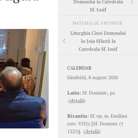
Domnului la Catedrala
Sf. Iosif
MATERIALUL ANTERIOR
Liturghia Cinei Domnului
în Joia Sfântă la
Catedrala Sf. Iosif
CALENDAR
Sâmbătă, 8 august 2026
Latin:
Sf. Dominic, pr.
(detalii)
Bizantin:
Sf. ep. m. Emilian
(sec. VIII); [Sf. Dominic (†
1221)].
(detalii)