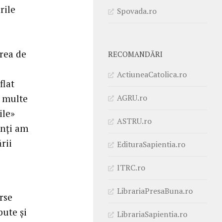
rile
Spovada.ro
erea de
RECOMANDĂRI
ActiuneaCatolica.ro
flat
AGRU.ro
e multe
ile»
ASTRU.ro
anți am
rii
EdituraSapientia.ro
ITRC.ro
LibrariaPresaBuna.ro
rse
bute și
LibrariaSapientia.ro