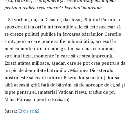
– Ca Dicaster, ce propunere și cerere adresați instituțiilor
pentru a realiza ceva concret? Eventual împreună…
– Să vorbim, da, ca Dicaster, dar însuși Sfântul Părinte a
spus de atâtea ori în intervențiile sale că este necesar să
se creeze politici publice în favoarea bătrânilor. Cererile
sunt: pensia care poate să fie îmbunătățită, accesul la
medicamente într-un mod gratuit sau mai economic,
sprijinul fizic, momente în care să se stea împreună.
Există atâtea mijloace, așadar, care se pot crea pentru a da
un pic de demnitate bătrânilor. Misiunea Dicasterului
nostru este să ceară tuturor Bisericilor și instituțiilor să
aibă această grijă față de bătrâni, să fie aproape de ei, să și
lupte pentru ei. (material Vatican News, tradus de pr.
Mihai Pătrașcu pentru Ercis.ro)
Sursa:
Ercis.ro