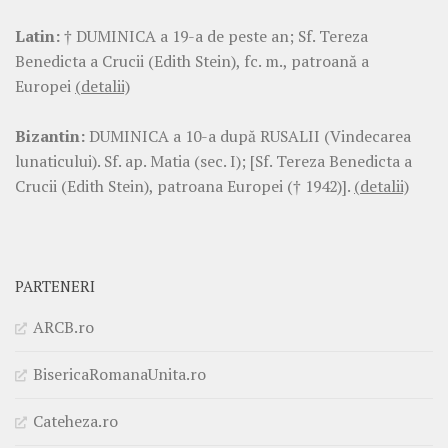
Latin:
† DUMINICA a 19-a de peste an; Sf. Tereza
Benedicta a Crucii (Edith Stein), fc. m., patroană a
Europei
(detalii)
Bizantin:
DUMINICA a 10-a după RUSALII (Vindecarea
lunaticului). Sf. ap. Matia (sec. I); [Sf. Tereza Benedicta a
Crucii (Edith Stein), patroana Europei († 1942)].
(detalii)
PARTENERI
ARCB.ro
BisericaRomanaUnita.ro
Cateheza.ro