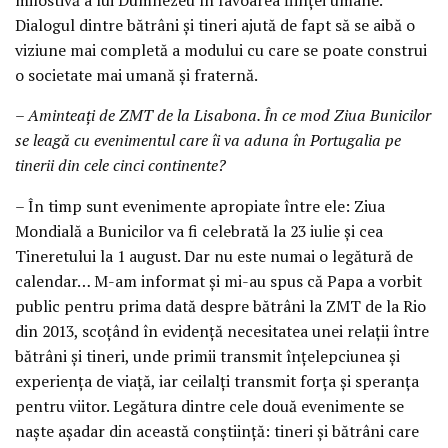
Dialogul dintre bătrâni și tineri ajută de fapt să se aibă o
viziune mai completă a modului cu care se poate construi
o societate mai umană și fraternă.
– Aminteați de ZMT de la Lisabona. În ce mod Ziua Bunicilor
se leagă cu evenimentul care îi va aduna în Portugalia pe
tinerii din cele cinci continente?
– În timp sunt evenimente apropiate între ele: Ziua
Mondială a Bunicilor va fi celebrată la 23 iulie și cea
Tineretului la 1 august. Dar nu este numai o legătură de
calendar… M-am informat și mi-au spus că Papa a vorbit
public pentru prima dată despre bătrâni la ZMT de la Rio
din 2013, scoțând în evidență necesitatea unei relații între
bătrâni și tineri, unde primii transmit înțelepciunea și
experiența de viață, iar ceilalți transmit forța și speranța
pentru viitor. Legătura dintre cele două evenimente se
naște așadar din această conștiință: tineri și bătrâni care