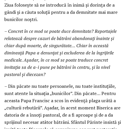
Ziua folosește să ne introducă în inimă și dorința de a
gândi și a căuta soluții pentru a da demnitate mai mare
bunicilor noștri.
– Concret în ce mod se poate duce demnitate? Reportajele
relatează despre cazuri de bătrâni abandonați înainte și
chiar după moarte, de singurătate… Chiar în această
dimineață Papa a denunțat și excluderea de la îngrijirile
medicale. Așadar, în ce mod se poate traduce concret
invitația sa de a-i pune pe bătrâni în centru, și la nivel
pastoral și diecezan?
– Din păcate nu toate persoanele, nu toate instituțiile,
sunt atente la situația „bunicilor”. Din păcate… Pentru
aceasta Papa Francisc a scos în evidență plaga urâtă a
„culturii rebutării”. Așadar, în acest moment Biserica are
datoria de a însoți pastoral, de a fi aproape și de a da
sprijinul necesar atâtor bătrâni. Sfântul Părinte insistă și