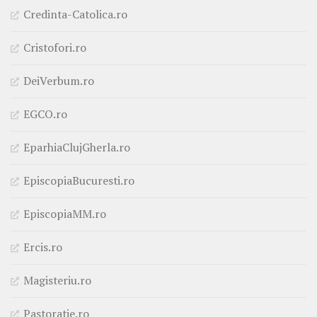
Credinta-Catolica.ro
Cristofori.ro
DeiVerbum.ro
EGCO.ro
EparhiaClujGherla.ro
EpiscopiaBucuresti.ro
EpiscopiaMM.ro
Ercis.ro
Magisteriu.ro
Pastoratie.ro