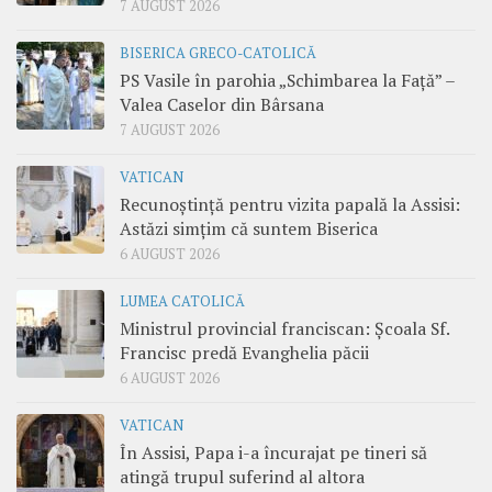
7 AUGUST 2026
BISERICA GRECO-CATOLICĂ
PS Vasile în parohia „Schimbarea la Față” –
Valea Caselor din Bârsana
7 AUGUST 2026
VATICAN
Recunoștință pentru vizita papală la Assisi:
Astăzi simțim că suntem Biserica
6 AUGUST 2026
LUMEA CATOLICĂ
Ministrul provincial franciscan: Școala Sf.
Francisc predă Evanghelia păcii
6 AUGUST 2026
VATICAN
În Assisi, Papa i-a încurajat pe tineri să
atingă trupul suferind al altora