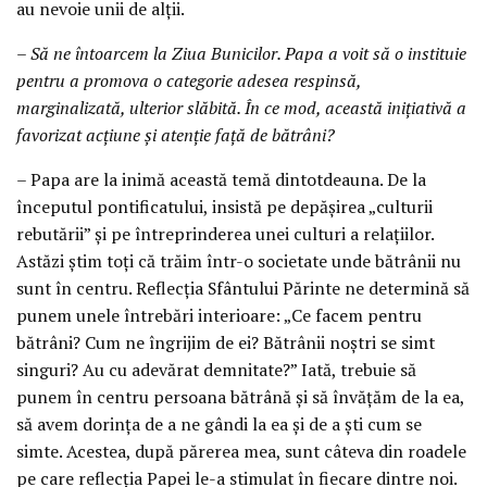
au nevoie unii de alții.
– Să ne întoarcem la Ziua Bunicilor. Papa a voit să o instituie
pentru a promova o categorie adesea respinsă,
marginalizată, ulterior slăbită. În ce mod, această inițiativă a
favorizat acțiune și atenție față de bătrâni?
– Papa are la inimă această temă dintotdeauna. De la
începutul pontificatului, insistă pe depășirea „culturii
rebutării” și pe întreprinderea unei culturi a relațiilor.
Astăzi știm toți că trăim într-o societate unde bătrânii nu
sunt în centru. Reflecția Sfântului Părinte ne determină să
punem unele întrebări interioare: „Ce facem pentru
bătrâni? Cum ne îngrijim de ei? Bătrânii noștri se simt
singuri? Au cu adevărat demnitate?” Iată, trebuie să
punem în centru persoana bătrână și să învățăm de la ea,
să avem dorința de a ne gândi la ea și de a ști cum se
simte. Acestea, după părerea mea, sunt câteva din roadele
pe care reflecția Papei le-a stimulat în fiecare dintre noi.