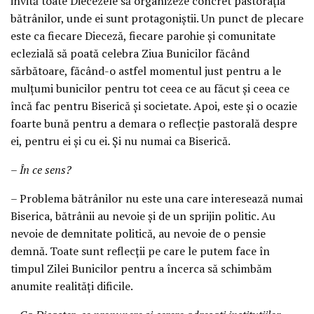
invită toate Diecezele să organizeze concret pastorația
bătrânilor, unde ei sunt protagoniștii. Un punct de plecare
este ca fiecare Dieceză, fiecare parohie și comunitate
eclezială să poată celebra Ziua Bunicilor făcând
sărbătoare, făcând-o astfel momentul just pentru a le
mulțumi bunicilor pentru tot ceea ce au făcut și ceea ce
încă fac pentru Biserică și societate. Apoi, este și o ocazie
foarte bună pentru a demara o reflecție pastorală despre
ei, pentru ei și cu ei. Și nu numai ca Biserică.
– În ce sens?
– Problema bătrânilor nu este una care interesează numai
Biserica, bătrânii au nevoie și de un sprijin politic. Au
nevoie de demnitate politică, au nevoie de o pensie
demnă. Toate sunt reflecții pe care le putem face în
timpul Zilei Bunicilor pentru a încerca să schimbăm
anumite realități dificile.