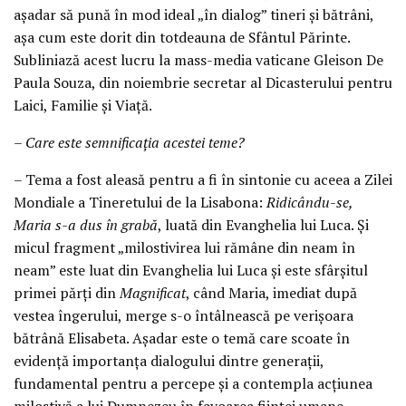
așadar să pună în mod ideal „în dialog” tineri și bătrâni,
așa cum este dorit din totdeauna de Sfântul Părinte.
Subliniază acest lucru la mass-media vaticane Gleison De
Paula Souza, din noiembrie secretar al Dicasterului pentru
Laici, Familie și Viață.
– Care este semnificația acestei teme?
– Tema a fost aleasă pentru a fi în sintonie cu aceea a Zilei
Mondiale a Tineretului de la Lisabona:
Ridicându-se,
Maria s-a dus în grabă
, luată din Evanghelia lui Luca. Și
micul fragment „milostivirea lui rămâne din neam în
neam” este luat din Evanghelia lui Luca și este sfârșitul
primei părți din
Magnificat
, când Maria, imediat după
vestea îngerului, merge s-o întâlnească pe verișoara
bătrână Elisabeta. Așadar este o temă care scoate în
evidență importanța dialogului dintre generații,
fundamental pentru a percepe și a contempla acțiunea
milostivă a lui Dumnezeu în favoarea ființei umane.