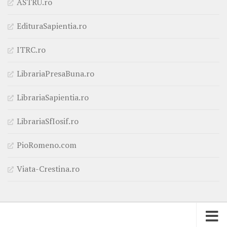
ASTRU.ro
EdituraSapientia.ro
ITRC.ro
LibrariaPresaBuna.ro
LibrariaSapientia.ro
LibrariaSfIosif.ro
PioRomeno.com
Viata-Crestina.ro