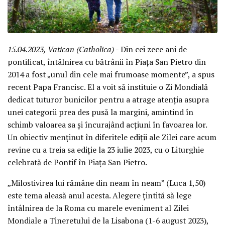
15.04.2023, Vatican (Catholica)
- Din cei zece ani de
pontificat, întâlnirea cu bătrânii în Piața San Pietro din
2014 a fost „unul din cele mai frumoase momente”, a spus
recent Papa Francisc. El a voit să instituie o Zi Mondială
dedicat tuturor bunicilor pentru a atrage atenția asupra
unei categorii prea des pusă la margini, amintind în
schimb valoarea sa și încurajând acțiuni în favoarea lor.
Un obiectiv menținut în diferitele ediții ale Zilei care acum
revine cu a treia sa ediție la 23 iulie 2023, cu o Liturghie
celebrată de Pontif în Piața San Pietro.
„Milostivirea lui rămâne din neam în neam” (Luca 1,50)
este tema aleasă anul acesta. Alegere țintită să lege
întâlnirea de la Roma cu marele eveniment al Zilei
Mondiale a Tineretului de la Lisabona (1-6 august 2023),