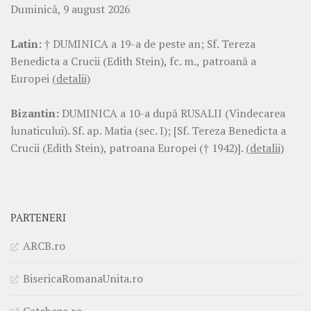
Duminică, 9 august 2026
Latin:
† DUMINICA a 19-a de peste an; Sf. Tereza
Benedicta a Crucii (Edith Stein), fc. m., patroană a
Europei
(detalii)
Bizantin:
DUMINICA a 10-a după RUSALII (Vindecarea
lunaticului). Sf. ap. Matia (sec. I); [Sf. Tereza Benedicta a
Crucii (Edith Stein), patroana Europei († 1942)].
(detalii)
PARTENERI
ARCB.ro
BisericaRomanaUnita.ro
Cateheza.ro