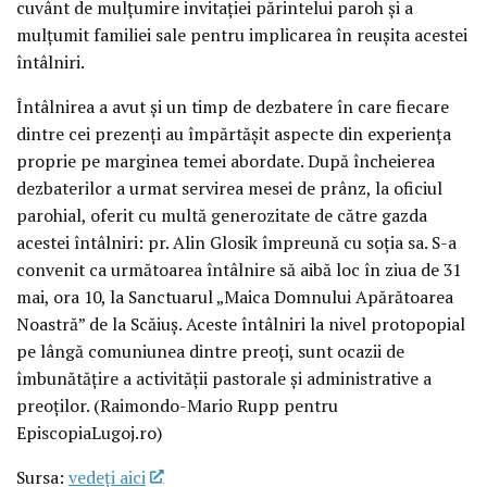
cuvânt de mulțumire invitației părintelui paroh și a
mulțumit familiei sale pentru implicarea în reușita acestei
întâlniri.
Întâlnirea a avut și un timp de dezbatere în care fiecare
dintre cei prezenți au împărtășit aspecte din experiența
proprie pe marginea temei abordate. După încheierea
dezbaterilor a urmat servirea mesei de prânz, la oficiul
parohial, oferit cu multă generozitate de către gazda
acestei întâlniri: pr. Alin Glosik împreună cu soția sa. S-a
convenit ca următoarea întâlnire să aibă loc în ziua de 31
mai, ora 10, la Sanctuarul „Maica Domnului Apărătoarea
Noastră” de la Scăiuș. Aceste întâlniri la nivel protopopial
pe lângă comuniunea dintre preoți, sunt ocazii de
îmbunătățire a activității pastorale și administrative a
preoților. (Raimondo-Mario Rupp pentru
EpiscopiaLugoj.ro)
Sursa:
vedeţi aici