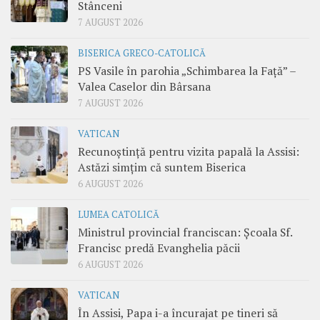
Stânceni
7 AUGUST 2026
BISERICA GRECO-CATOLICĂ
PS Vasile în parohia „Schimbarea la Față” –
Valea Caselor din Bârsana
7 AUGUST 2026
VATICAN
Recunoștință pentru vizita papală la Assisi:
Astăzi simțim că suntem Biserica
6 AUGUST 2026
LUMEA CATOLICĂ
Ministrul provincial franciscan: Școala Sf.
Francisc predă Evanghelia păcii
6 AUGUST 2026
VATICAN
În Assisi, Papa i-a încurajat pe tineri să