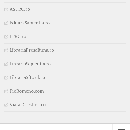
ASTRU.ro
EdituraSapientia.ro
ITRC.ro
LibrariaPresaBuna.ro
LibrariaSapientia.ro
LibrariaSfIosif.ro
PioRomeno.com
Viata-Crestina.ro