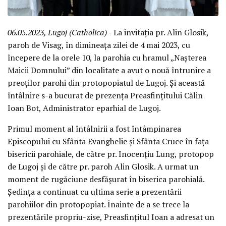
06.05.2023, Lugoj (Catholica)
- La invitația pr. Alin Glosik,
paroh de Visag, în dimineața zilei de 4 mai 2023, cu
începere de la orele 10, la parohia cu hramul „Nașterea
Maicii Domnului” din localitate a avut o nouă întrunire a
preoților parohi din protopopiatul de Lugoj. Și această
întâlnire s-a bucurat de prezența Preasfințitului Călin
Ioan Bot, Administrator eparhial de Lugoj.
Primul moment al întâlnirii a fost întâmpinarea
Episcopului cu Sfânta Evanghelie și Sfânta Cruce în fața
bisericii parohiale, de către pr. Inocențiu Lung, protopop
de Lugoj și de către pr. paroh Alin Glosik. A urmat un
moment de rugăciune desfășurat în biserica parohială.
Ședința a continuat cu ultima serie a prezentării
parohiilor din protopopiat. Înainte de a se trece la
prezentările propriu-zise, Preasfințitul Ioan a adresat un