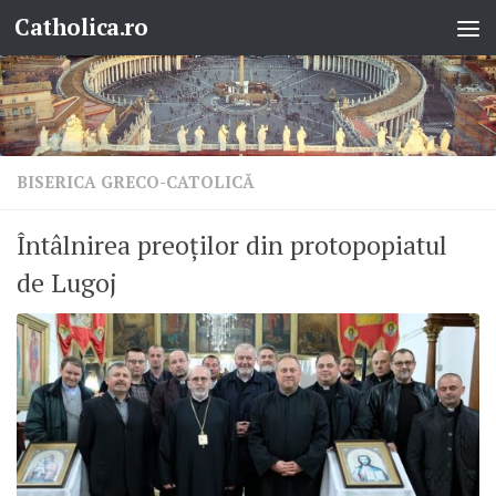
Catholica.ro
Skip to content
BISERICA GRECO-CATOLICĂ
Întâlnirea preoților din protopopiatul
de Lugoj