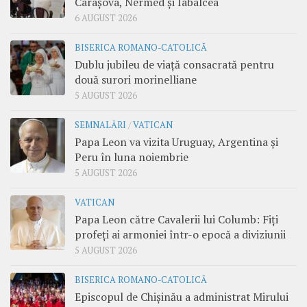
Carașova, Nermed și Iabalcea
6 AUGUST 2026
BISERICA ROMANO-CATOLICĂ
Dublu jubileu de viață consacrată pentru
două surori morinelliane
5 AUGUST 2026
SEMNALĂRI
/
VATICAN
Papa Leon va vizita Uruguay, Argentina și
Peru în luna noiembrie
5 AUGUST 2026
VATICAN
Papa Leon către Cavalerii lui Columb: Fiți
profeți ai armoniei într-o epocă a diviziunii
5 AUGUST 2026
BISERICA ROMANO-CATOLICĂ
Episcopul de Chișinău a administrat Mirului