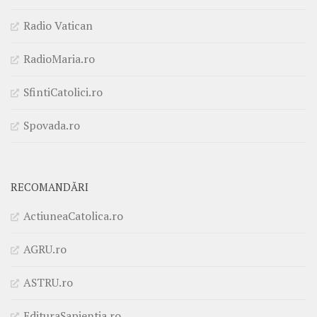
Radio Vatican
RadioMaria.ro
SfintiCatolici.ro
Spovada.ro
RECOMANDĂRI
ActiuneaCatolica.ro
AGRU.ro
ASTRU.ro
EdituraSapientia.ro