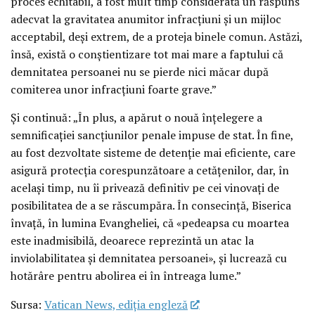
proces echitabil, a fost mult timp considerată un răspuns
adecvat la gravitatea anumitor infracțiuni și un mijloc
acceptabil, deși extrem, de a proteja binele comun. Astăzi,
însă, există o conștientizare tot mai mare a faptului că
demnitatea persoanei nu se pierde nici măcar după
comiterea unor infracțiuni foarte grave.”
Și continuă: „În plus, a apărut o nouă înțelegere a
semnificației sancțiunilor penale impuse de stat. În fine,
au fost dezvoltate sisteme de detenție mai eficiente, care
asigură protecția corespunzătoare a cetățenilor, dar, în
același timp, nu îi privează definitiv pe cei vinovați de
posibilitatea de a se răscumpăra. În consecință, Biserica
învață, în lumina Evangheliei, că «pedeapsa cu moartea
este inadmisibilă, deoarece reprezintă un atac la
inviolabilitatea și demnitatea persoanei», și lucrează cu
hotărâre pentru abolirea ei în întreaga lume.”
Sursa:
Vatican News, ediția engleză