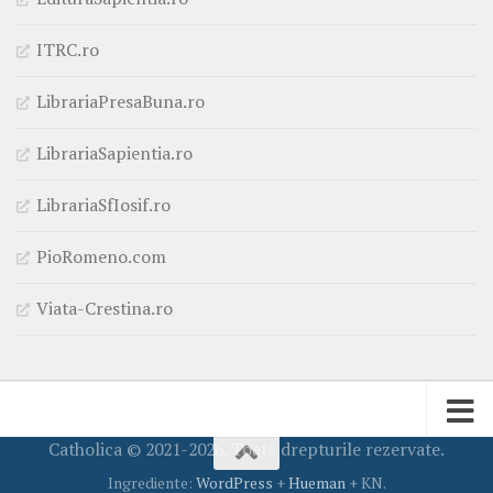
ITRC.ro
LibrariaPresaBuna.ro
LibrariaSapientia.ro
LibrariaSfIosif.ro
PioRomeno.com
Viata-Crestina.ro
Catholica © 2021-2026. Toate drepturile rezervate.
Ingrediente:
WordPress
+
Hueman
+ KN.