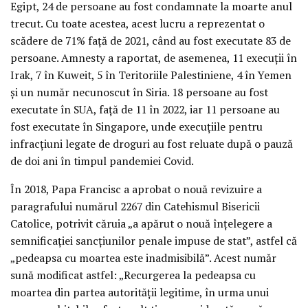
Egipt, 24 de persoane au fost condamnate la moarte anul
trecut. Cu toate acestea, acest lucru a reprezentat o
scădere de 71% față de 2021, când au fost executate 83 de
persoane. Amnesty a raportat, de asemenea, 11 execuții în
Irak, 7 în Kuweit, 5 în Teritoriile Palestiniene, 4 în Yemen
și un număr necunoscut în Siria. 18 persoane au fost
executate în SUA, față de 11 în 2022, iar 11 persoane au
fost executate în Singapore, unde execuțiile pentru
infracțiuni legate de droguri au fost reluate după o pauză
de doi ani în timpul pandemiei Covid.
În 2018, Papa Francisc a aprobat o nouă revizuire a
paragrafului numărul 2267 din Catehismul Bisericii
Catolice, potrivit căruia „a apărut o nouă înțelegere a
semnificației sancțiunilor penale impuse de stat”, astfel că
„pedeapsa cu moartea este inadmisibilă”. Acest număr
sună modificat astfel: „Recurgerea la pedeapsa cu
moartea din partea autorității legitime, în urma unui