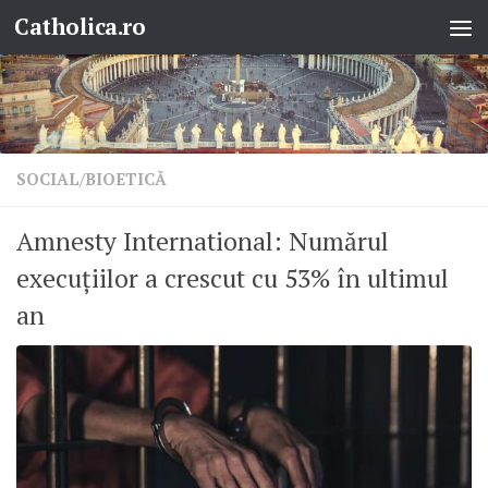
Catholica.ro
Skip to content
SOCIAL/BIOETICĂ
Amnesty International: Numărul
execuțiilor a crescut cu 53% în ultimul
an