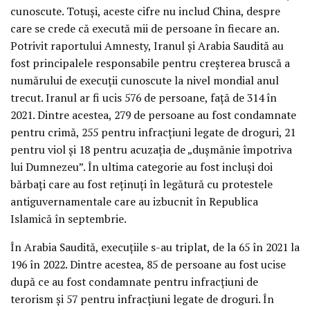
cunoscute. Totuși, aceste cifre nu includ China, despre
care se crede că execută mii de persoane în fiecare an.
Potrivit raportului Amnesty, Iranul și Arabia Saudită au
fost principalele responsabile pentru creșterea bruscă a
numărului de execuții cunoscute la nivel mondial anul
trecut. Iranul ar fi ucis 576 de persoane, față de 314 în
2021. Dintre acestea, 279 de persoane au fost condamnate
pentru crimă, 255 pentru infracțiuni legate de droguri, 21
pentru viol și 18 pentru acuzația de „dușmănie împotriva
lui Dumnezeu”. În ultima categorie au fost incluși doi
bărbați care au fost reținuți în legătură cu protestele
antiguvernamentale care au izbucnit în Republica
Islamică în septembrie.
În Arabia Saudită, execuțiile s-au triplat, de la 65 în 2021 la
196 în 2022. Dintre acestea, 85 de persoane au fost ucise
după ce au fost condamnate pentru infracțiuni de
terorism și 57 pentru infracțiuni legate de droguri. În