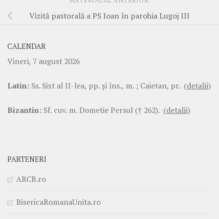
MATERIALUL ANTERIOR
Vizită pastorală a PS Ioan în parohia Lugoj III
CALENDAR
Vineri, 7 august 2026
Latin:
Ss. Sixt al II-lea, pp. şi îns., m. ; Caietan, pr.
(detalii)
Bizantin:
Sf. cuv. m. Dometie Persul († 262).
(detalii)
PARTENERI
ARCB.ro
BisericaRomanaUnita.ro