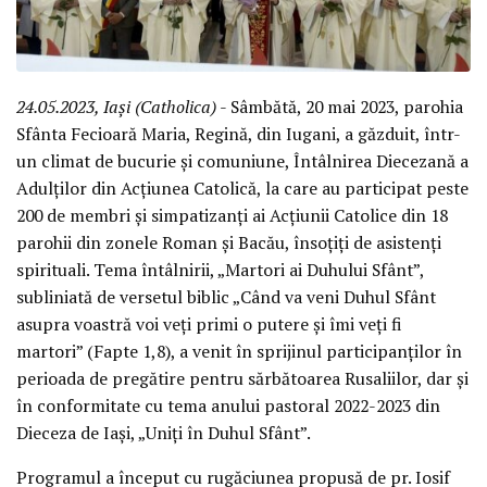
24.05.2023, Iași (Catholica)
- Sâmbătă, 20 mai 2023, parohia
Sfânta Fecioară Maria, Regină, din Iugani, a găzduit, într-
un climat de bucurie și comuniune, Întâlnirea Diecezană a
Adulților din Acțiunea Catolică, la care au participat peste
200 de membri și simpatizanți ai Acțiunii Catolice din 18
parohii din zonele Roman și Bacău, însoțiți de asistenți
spirituali. Tema întâlnirii, „Martori ai Duhului Sfânt”,
subliniată de versetul biblic „Când va veni Duhul Sfânt
asupra voastră voi veți primi o putere și îmi veți fi
martori” (Fapte 1,8), a venit în sprijinul participanților în
perioada de pregătire pentru sărbătoarea Rusaliilor, dar și
în conformitate cu tema anului pastoral 2022-2023 din
Dieceza de Iași, „Uniți în Duhul Sfânt”.
Programul a început cu rugăciunea propusă de pr. Iosif