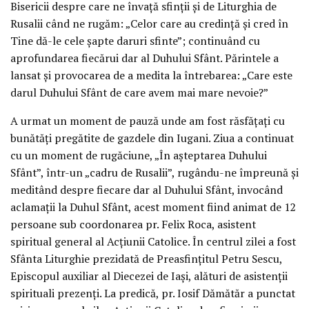
Bisericii despre care ne învață sfinții și de Liturghia de
Rusalii când ne rugăm: „Celor care au credință și cred în
Tine dă-le cele șapte daruri sfinte”; continuând cu
aprofundarea fiecărui dar al Duhului Sfânt. Părintele a
lansat și provocarea de a medita la întrebarea: „Care este
darul Duhului Sfânt de care avem mai mare nevoie?”
A urmat un moment de pauză unde am fost răsfățați cu
bunătăți pregătite de gazdele din Iugani. Ziua a continuat
cu un moment de rugăciune, „În așteptarea Duhului
Sfânt”, într-un „cadru de Rusalii”, rugându-ne împreună și
meditând despre fiecare dar al Duhului Sfânt, invocând
aclamații la Duhul Sfânt, acest moment fiind animat de 12
persoane sub coordonarea pr. Felix Roca, asistent
spiritual general al Acțiunii Catolice. În centrul zilei a fost
Sfânta Liturghie prezidată de Preasfințitul Petru Sescu,
Episcopul auxiliar al Diecezei de Iași, alături de asistenții
spirituali prezenți. La predică, pr. Iosif Dămătăr a punctat