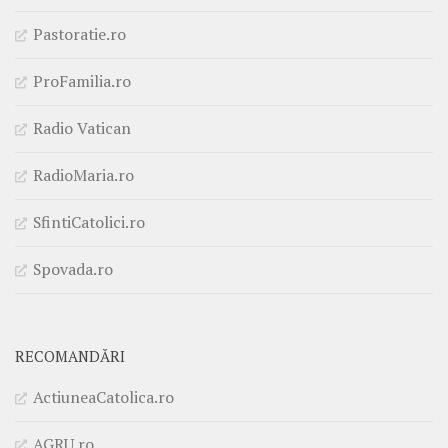
Pastoratie.ro
ProFamilia.ro
Radio Vatican
RadioMaria.ro
SfintiCatolici.ro
Spovada.ro
RECOMANDĂRI
ActiuneaCatolica.ro
AGRU.ro