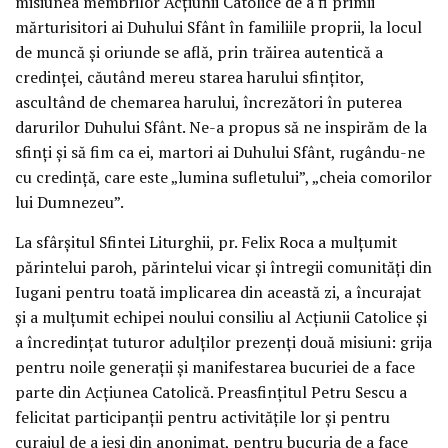
misiunea membrilor Acțiunii Catolice de a fi primii
mărturisitori ai Duhului Sfânt în familiile proprii, la locul
de muncă și oriunde se află, prin trăirea autentică a
credinței, căutând mereu starea harului sfințitor,
ascultând de chemarea harului, încrezători în puterea
darurilor Duhului Sfânt. Ne-a propus să ne inspirăm de la
sfinți și să fim ca ei, martori ai Duhului Sfânt, rugându-ne
cu credință, care este „lumina sufletului”, „cheia comorilor
lui Dumnezeu”.
La sfârșitul Sfintei Liturghii, pr. Felix Roca a mulțumit
părintelui paroh, părintelui vicar și întregii comunități din
Iugani pentru toată implicarea din această zi, a încurajat
și a mulțumit echipei noului consiliu al Acțiunii Catolice și
a încredințat tuturor adulților prezenți două misiuni: grija
pentru noile generații și manifestarea bucuriei de a face
parte din Acțiunea Catolică. Preasfințitul Petru Sescu a
felicitat participanții pentru activitățile lor și pentru
curajul de a ieși din anonimat, pentru bucuria de a face