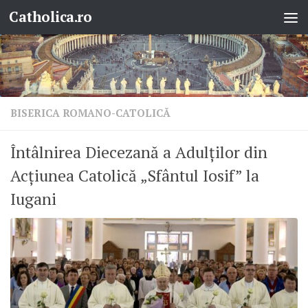
Catholica.ro
Skip to content
BISERICA ROMANO-CATOLICĂ
Întâlnirea Diecezană a Adulților din
Acțiunea Catolică „Sfântul Iosif” la
Iugani