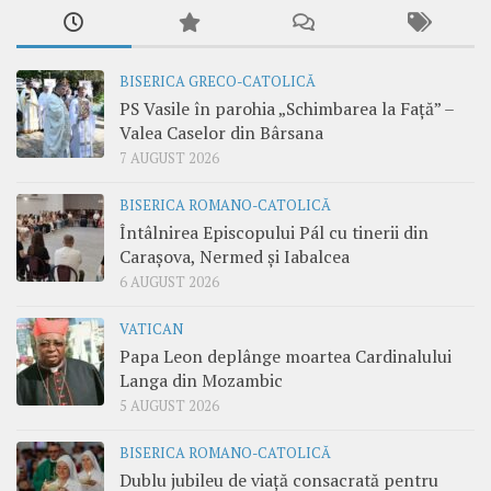
BISERICA GRECO-CATOLICĂ
PS Vasile în parohia „Schimbarea la Față” –
Valea Caselor din Bârsana
7 AUGUST 2026
BISERICA ROMANO-CATOLICĂ
Întâlnirea Episcopului Pál cu tinerii din
Carașova, Nermed și Iabalcea
6 AUGUST 2026
VATICAN
Papa Leon deplânge moartea Cardinalului
Langa din Mozambic
5 AUGUST 2026
BISERICA ROMANO-CATOLICĂ
Dublu jubileu de viață consacrată pentru