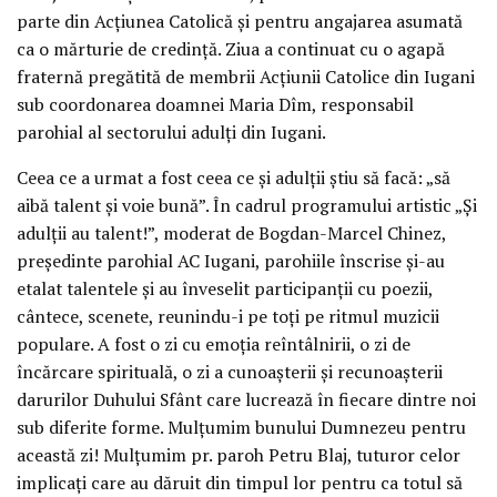
parte din Acțiunea Catolică și pentru angajarea asumată
ca o mărturie de credință. Ziua a continuat cu o agapă
fraternă pregătită de membrii Acțiunii Catolice din Iugani
sub coordonarea doamnei Maria Dîm, responsabil
parohial al sectorului adulți din Iugani.
Ceea ce a urmat a fost ceea ce și adulții știu să facă: „să
aibă talent și voie bună”. În cadrul programului artistic „Și
adulții au talent!”, moderat de Bogdan-Marcel Chinez,
președinte parohial AC Iugani, parohiile înscrise și-au
etalat talentele și au înveselit participanții cu poezii,
cântece, scenete, reunindu-i pe toți pe ritmul muzicii
populare. A fost o zi cu emoția reîntâlnirii, o zi de
încărcare spirituală, o zi a cunoașterii și recunoașterii
darurilor Duhului Sfânt care lucrează în fiecare dintre noi
sub diferite forme. Mulțumim bunului Dumnezeu pentru
această zi! Mulțumim pr. paroh Petru Blaj, tuturor celor
implicați care au dăruit din timpul lor pentru ca totul să