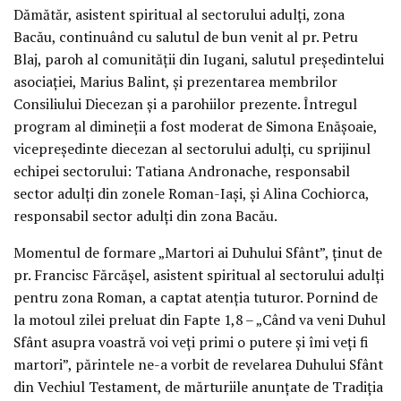
Dămătăr, asistent spiritual al sectorului adulți, zona
Bacău, continuând cu salutul de bun venit al pr. Petru
Blaj, paroh al comunității din Iugani, salutul președintelui
asociației, Marius Balint, și prezentarea membrilor
Consiliului Diecezan și a parohiilor prezente. Întregul
program al dimineții a fost moderat de Simona Enășoaie,
vicepreședinte diecezan al sectorului adulți, cu sprijinul
echipei sectorului: Tatiana Andronache, responsabil
sector adulți din zonele Roman-Iași, și Alina Cochiorca,
responsabil sector adulți din zona Bacău.
Momentul de formare „Martori ai Duhului Sfânt”, ținut de
pr. Francisc Fărcășel, asistent spiritual al sectorului adulți
pentru zona Roman, a captat atenția tuturor. Pornind de
la motoul zilei preluat din Fapte 1,8 – „Când va veni Duhul
Sfânt asupra voastră voi veți primi o putere și îmi veți fi
martori”, părintele ne-a vorbit de revelarea Duhului Sfânt
din Vechiul Testament, de mărturiile anunțate de Tradiția