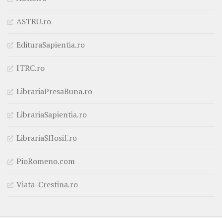
ASTRU.ro
EdituraSapientia.ro
ITRC.ro
LibrariaPresaBuna.ro
LibrariaSapientia.ro
LibrariaSfIosif.ro
PioRomeno.com
Viata-Crestina.ro