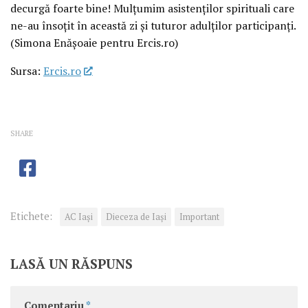
decurgă foarte bine! Mulțumim asistenților spirituali care
ne-au însoțit în această zi și tuturor adulților participanți.
(Simona Enășoaie pentru Ercis.ro)
Sursa:
Ercis.ro
SHARE
Etichete:
AC Iași
Dieceza de Iași
Important
LASĂ UN RĂSPUNS
Comentariu
*