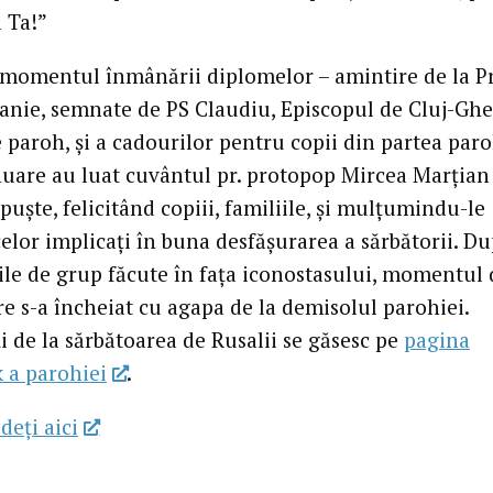
 Ta!”
momentul înmânării diplomelor – amintire de la P
anie, semnate de PS Claudiu, Episcopul de Cluj-Gher
 paroh, și a cadourilor pentru copii din partea paro
nuare au luat cuvântul pr. protopop Mircea Marțian ș
uște, felicitând copiii, familiile, și mulțumindu-le
elor implicați în buna desfășurarea a sărbătorii. D
iile de grup făcute în fața iconostasului, momentul 
re s-a încheiat cu agapa de la demisolul parohiei.
i de la sărbătoarea de Rusalii se găsesc pe
pagina
 a parohiei
.
deţi aici