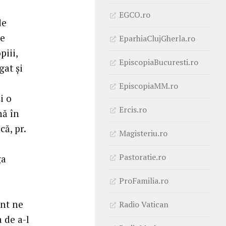
EGCO.ro
de
se
EparhiaClujGherla.ro
piii,
EpiscopiaBucuresti.ro
gat și
EpiscopiaMM.ro
i o
Ercis.ro
nă în
că, pr.
Magisteriu.ro
Pastoratie.ro
ga
ProFamilia.ro
ânt ne
Radio Vatican
a de a-l