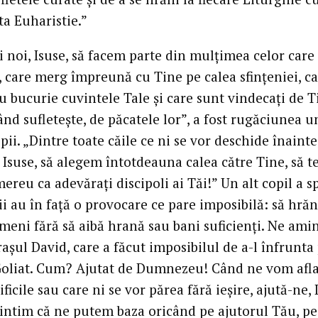
ta Euharistie.”
 noi, Isuse, să facem parte din mulțimea celor care 
 care merg împreună cu Tine pe calea sfințeniei, c
u bucurie cuvintele Tale și care sunt vindecați de T
nd sufletește, de păcatele lor”, a fost rugăciunea u
pii. „Dintre toate căile ce ni se vor deschide înainte
 Isuse, să alegem întotdeauna calea către Tine, să t
reu ca adevărați discipoli ai Tăi!” Un alt copil a s
ii au în față o provocare ce pare imposibilă: să hră
meni fără să aibă hrană sau bani suficienți. Ne ami
așul David, care a făcut imposibilul de a-l înfrunta
Goliat. Cum? Ajutat de Dumnezeu! Când ne vom afla
dificile sau care ni se vor părea fără ieșire, ajută-ne, 
intim că ne putem baza oricând pe ajutorul Tău, pe