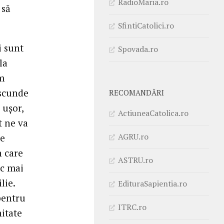
RadioMaria.ro
 să
SfintiCatolici.ro
i sunt
Spovada.ro
la
m
ascunde
RECOMANDĂRI
 ușor,
ActiuneaCatolica.ro
t ne va
AGRU.ro
de
n care
ASTRU.ro
ic mai
lie.
EdituraSapientia.ro
pentru
ITRC.ro
nitate