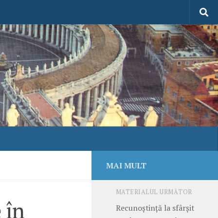
MAI MULT
MATERIALUL URMĂTOR
 în
Recunoștință la sfârșit