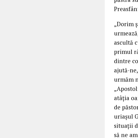
Preasfân
„Dorim și
urmează,
ascultă c
primul râ
dintre co
ajută-ne,
urmăm me
„Apostol
atâția oa
de păstor
uriașul 
situații 
să ne am