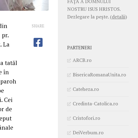
FAŢĂ A DOMNULUI
NOSTRU ISUS HRISTOS.
Dezlegare la pește.
(detalii)
din
SHARE
 pr.
. La
PARTENERI
ARCB.ro
a tatăl
e în
BisericaRomanaUnita.ro
, paroh
Cateheza.ro
pe
. Cei
Credinta-Catolica.ro
or de
ceput
Cristofori.ro
mânale
DeiVerbum.ro