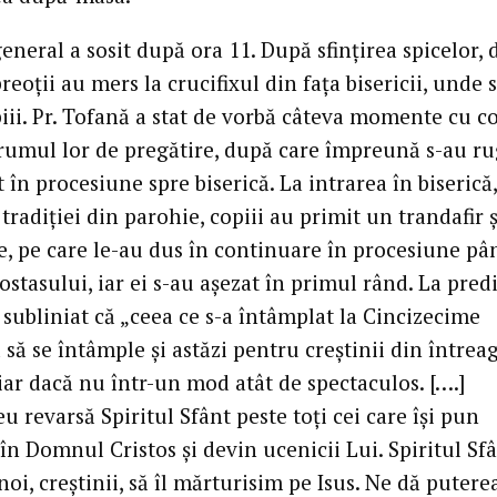
eneral a sosit după ora 11. După sfințirea spicelor, 
preoții au mers la crucifixul din fața bisericii, unde 
iii. Pr. Tofană a stat de vorbă câteva momente cu co
rumul lor de pregătire, după care împreună s-au ru
 în procesiune spre biserică. La intrarea în biserică,
radiției din parohie, copiii au primit un trandafir ș
, pe care le-au dus în continuare în procesiune pâ
ostasului, iar ei s-au așezat în primul rând. La predi
subliniat că „ceea ce s-a întâmplat la Cincizecime
să se întâmple și astăzi pentru creștinii din întrea
iar dacă nu într-un mod atât de spectaculos. [….]
revarsă Spiritul Sfânt peste toți cei care își pun
în Domnul Cristos și devin ucenicii Lui. Spiritul Sf
noi, creștinii, să îl mărturisim pe Isus. Ne dă putere