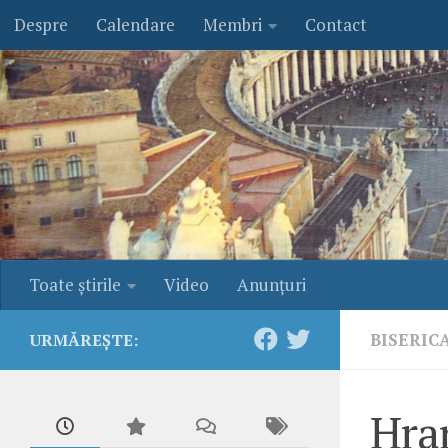
Despre
Calendare
Membri
Contact
Skip to content
Toate ştirile
Video
Anunţuri
BISERIC
URMĂREȘTE:
Hra