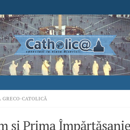
A GRECO-CATOLICĂ
m și Prima Împărtășanie