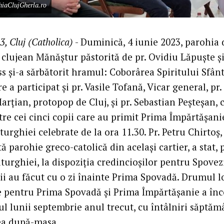
hiaClujGherla.ro
3, Cluj (Catholica)
- Duminică, 4 iunie 2023, parohia 
 clujean Mănăștur păstorită de pr. Ovidiu Lăpuște și
s și-a sărbătorit hramul: Coborârea Spiritului Sfânt
e a participat și pr. Vasile Tofană, Vicar general, pr.
rțian, protopop de Cluj, și pr. Sebastian Peșteșan, c
tre cei cinci copii care au primit Prima Împărtășani
turghiei celebrate de la ora 11.30. Pr. Petru Chirtoș
tă parohie greco-catolică din același cartier, a stat, 
turghiei, la dispoziția credincioșilor pentru Spovezi
pii au făcut cu o zi înainte Prima Spovadă. Drumul l
e pentru Prima Spovadă și Prima Împărtășanie a în
tul lunii septembrie anul trecut, cu întâlniri săptă
ea după-masa.