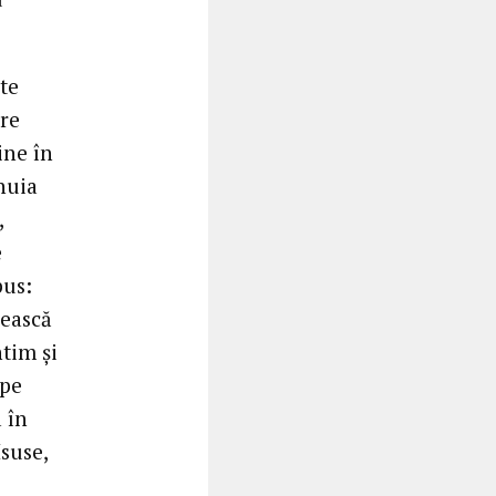
te
are
ine în
nuia
,
e
pus:
nească
ntim și
 pe
 în
Isuse,