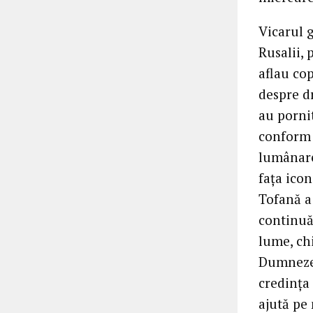
Vicarul g
Rusalii, 
aflau cop
despre d
au pornit
conform t
lumânare
fața icon
Tofană a 
continuă 
lume, ch
Dumnezeu 
credința 
ajută pe 