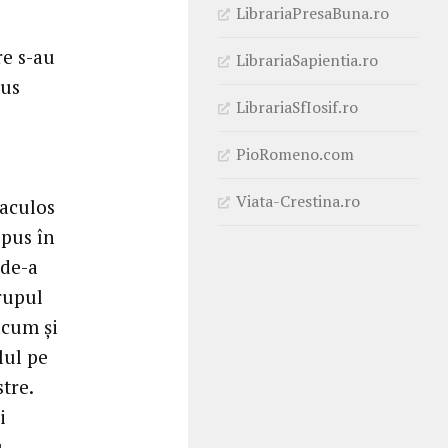
LibrariaPresaBuna.ro
re s-au
LibrariaSapientia.ro
sus
LibrariaSfIosif.ro
PioRomeno.com
Viata-Crestina.ro
raculos
spus în
 de-a
Trupul
acum și
lul pe
stre.
i
u