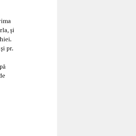
rima
la, și
hiei.
i pr.
upă
de