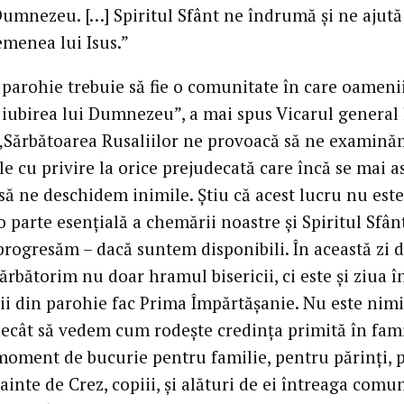
 Dumnezeu. […] Spiritul Sfânt ne îndrumă și ne ajută
emenea lui Isus.”
 parohie trebuie să fie o comunitate în care oameni
e iubirea lui Dumnezeu”, a mai spus Vicarul general 
 „Sărbătoarea Rusaliilor ne provoacă să ne examină
le cu privire la orice prejudecată care încă se mai 
 să ne deschidem inimile. Știu că acest lucru nu este
o parte esențială a chemării noastre și Spiritul Sfân
progresăm – dacă suntem disponibili. În această zi 
sărbătorim nu doar hramul bisericii, ci este și ziua î
pii din parohie fac Prima Împărtășanie. Nu este nim
ecât să vedem cum rodește credința primită în fami
moment de bucurie pentru familie, pentru părinți, 
nainte de Crez, copiii, și alături de ei întreaga comu