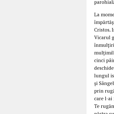
parohială
La momen
împărtăși
Cristos.
Vicarul 
înmulțiri
mulțimil
cinci pâi
deschide
lungul is
și Sângel
prin rug
care l-ai
Te rugăm 
păstra su