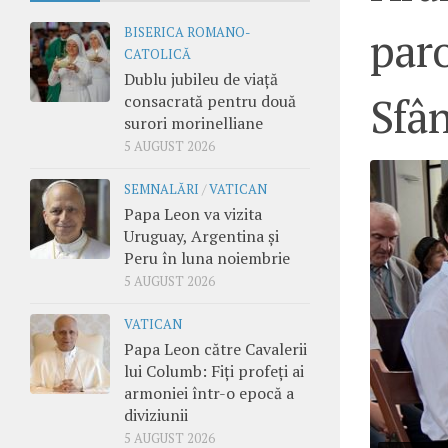
paro
BISERICA ROMANO-
CATOLICĂ
Dublu jubileu de viață
Sfâ
consacrată pentru două
surori morinelliane
5 AUGUST 2026
SEMNALĂRI
/
VATICAN
Papa Leon va vizita
Uruguay, Argentina și
Peru în luna noiembrie
5 AUGUST 2026
VATICAN
Papa Leon către Cavalerii
lui Columb: Fiți profeți ai
armoniei într-o epocă a
diviziunii
5 AUGUST 2026