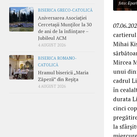
foto: Epar
BISERICA GRECO-CATOLICĂ
Aniversarea Asociației
Cercetașii Munților la 30
07.06.202
de ani de la înființare –
cartierul
Jubileul ACM
Mihai Kis
4 AUGUST 2026
sărbătoar
BISERICA ROMANO-
Mircea Ma
CATOLICĂ
unui din
Hramul bisericii „Maria
Zăpezii” din Reșița
cadrul Li
4 AUGUST 2026
în cealal
durata Li
cinci co
pregătir
la sfârși
miercur