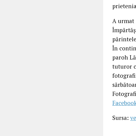
prietenia
A urmat 
Împărtăș
părintele
În conti
paroh Lăp
tuturor c
fotograf
sărbătoa
Fotografi
Facebook
Sursa:
ve