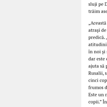
sluji pe
trăim as
„Această
atrași d
predică.
atitudini
în noi și
dar este 
ajuta să 
Rusalii, 
cinci co
frumos d
Este un 
copii.” Î