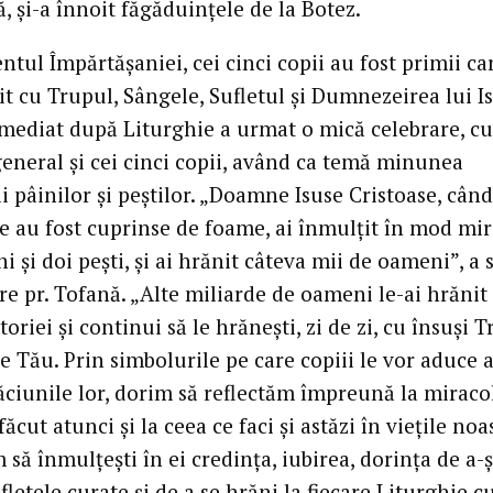
, și-a înnoit făgăduințele de la Botez.
tul Împărtășaniei, cei cinci copii au fost primii ca
t cu Trupul, Sângele, Sufletul și Dumnezeirea lui I
 Imediat după Liturghie a urmat o mică celebrare, cu
general și cei cinci copii, având ca temă minunea
i pâinilor și peștilor. „Doamne Isuse Cristoase, când
e au fost cuprinse de foame, ai înmulțit în mod mi
ni și doi pești, și ai hrănit câteva mii de oameni”, a 
re pr. Tofană. „Alte miliarde de oameni le-ai hrănit
toriei și continui să le hrănești, zi de zi, cu însuși 
e Tău. Prin simbolurile pe care copiii le vor aduce 
ăciunile lor, dorim să reflectăm împreună la miraco
 făcut atunci și la ceea ce faci și astăzi în viețile noa
să înmulțești în ei credința, iubirea, dorința de a-ș
fletele curate și de a se hrăni la fiecare Liturghie c