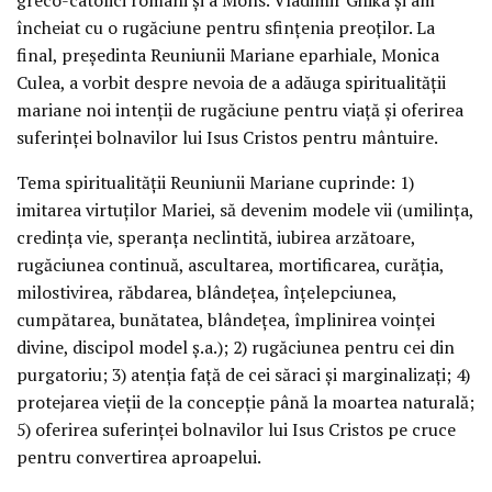
încheiat cu o rugăciune pentru sfințenia preoților. La
final, președinta Reuniunii Mariane eparhiale, Monica
Culea, a vorbit despre nevoia de a adăuga spiritualității
mariane noi intenții de rugăciune pentru viață și oferirea
suferinței bolnavilor lui Isus Cristos pentru mântuire.
Tema spiritualității Reuniunii Mariane cuprinde: 1)
imitarea virtuților Mariei, să devenim modele vii (umilința,
credința vie, speranța neclintită, iubirea arzătoare,
rugăciunea continuă, ascultarea, mortificarea, curăția,
milostivirea, răbdarea, blândețea, înțelepciunea,
cumpătarea, bunătatea, blândețea, împlinirea voinței
divine, discipol model ș.a.); 2) rugăciunea pentru cei din
purgatoriu; 3) atenția față de cei săraci și marginalizați; 4)
protejarea vieții de la concepție până la moartea naturală;
5) oferirea suferinței bolnavilor lui Isus Cristos pe cruce
pentru convertirea aproapelui.