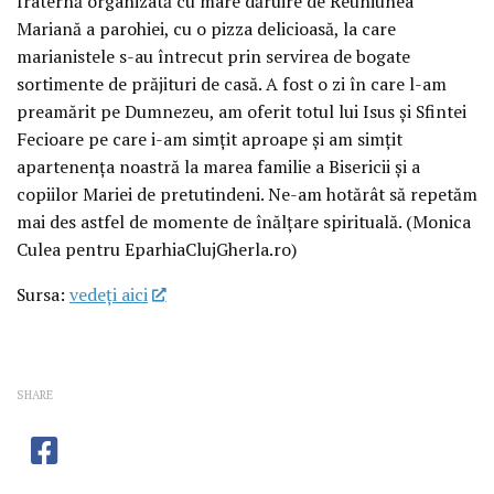
fraternă organizată cu mare dăruire de Reuniunea
Mariană a parohiei, cu o pizza delicioasă, la care
marianistele s-au întrecut prin servirea de bogate
sortimente de prăjituri de casă. A fost o zi în care l-am
preamărit pe Dumnezeu, am oferit totul lui Isus și Sfintei
Fecioare pe care i-am simțit aproape și am simțit
apartenența noastră la marea familie a Bisericii și a
copiilor Mariei de pretutindeni. Ne-am hotărât să repetăm
mai des astfel de momente de înălțare spirituală. (Monica
Culea pentru EparhiaClujGherla.ro)
Sursa:
vedeţi aici
SHARE