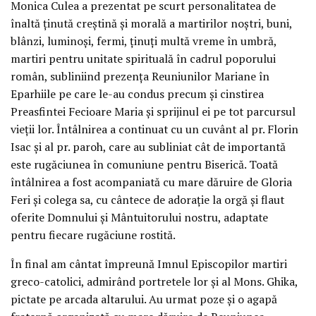
Monica Culea a prezentat pe scurt personalitatea de
înaltă ținută creștină și morală a martirilor noștri, buni,
blânzi, luminoși, fermi, ținuți multă vreme în umbră,
martiri pentru unitate spirituală în cadrul poporului
român, subliniind prezența Reuniunilor Mariane în
Eparhiile pe care le-au condus precum și cinstirea
Preasfintei Fecioare Maria și sprijinul ei pe tot parcursul
vieții lor. Întâlnirea a continuat cu un cuvânt al pr. Florin
Isac și al pr. paroh, care au subliniat cât de importantă
este rugăciunea în comuniune pentru Biserică. Toată
întâlnirea a fost acompaniată cu mare dăruire de Gloria
Feri și colega sa, cu cântece de adorație la orgă și flaut
oferite Domnului și Mântuitorului nostru, adaptate
pentru fiecare rugăciune rostită.
În final am cântat împreună Imnul Episcopilor martiri
greco-catolici, admirând portretele lor și al Mons. Ghika,
pictate pe arcada altarului. Au urmat poze și o agapă