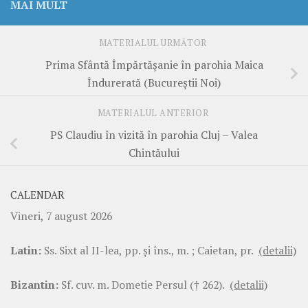
MAI MULT
MATERIALUL URMĂTOR
Prima Sfântă Împărtășanie în parohia Maica
Îndurerată (Bucureștii Noi)
MATERIALUL ANTERIOR
PS Claudiu în vizită în parohia Cluj – Valea
Chintăului
CALENDAR
Vineri, 7 august 2026
Latin:
Ss. Sixt al II-lea, pp. şi îns., m. ; Caietan, pr.
(detalii)
Bizantin:
Sf. cuv. m. Dometie Persul († 262).
(detalii)