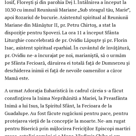
Iosif, Florești și din parohia Dej I. Întâlnirea a început la
10.30 cu imnul Reuniunii Mariane „Sub steagul tău, Marie”,
apoi Rozariul de bucurie. Asistentul spiritual al Reuniunii
Mariane din Mănăștur II, pr. Petru Chirtoș, a stat la
dispoziție pentru Spovezi. La ora 11 a început Sfânta
Liturghie concelebrată de pr. Ovidiu Lăpuște și pr. Florin
Isac, asistent spiritual eparhial. În cuvântul de învățătură,
pr. Ovidiu ne-a încurajat pe noi, marianiștii, să o urmăm
pe Sfânta Fecioară, dăruirea ei totală față de Dumnezeu și
deschiderea inimii ei față de nevoile oamenilor a căror
Mamă este.
A urmat Adorația Euharistică în cadrul căreia s-a făcut
consfințirea la Inima Neprihănită a Mariei, la Preasfânta
Inimă a lui Isus, la Spiritul Sfânt, la Fecioara de la
Guadalupe. Au fost făcute rugăciuni pentru pace, pentru
protejarea vieții de la concepție la moarte. Ne-am rugat
pentru Biserică prin mijlocirea Fericiților Episcopi martiri
greco-catolici români și a Mons. Vladimir Ghika și am