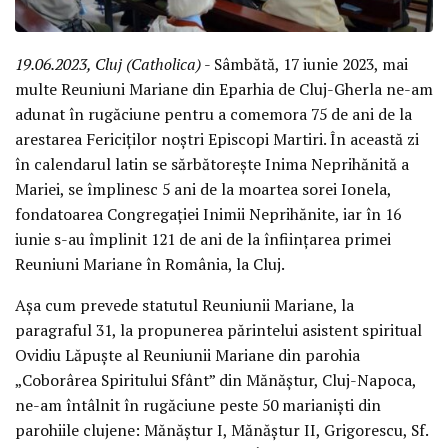
19.06.2023, Cluj (Catholica)
- Sâmbătă, 17 iunie 2023, mai
multe Reuniuni Mariane din Eparhia de Cluj-Gherla ne-am
adunat în rugăciune pentru a comemora 75 de ani de la
arestarea Fericiților noștri Episcopi Martiri. În această zi
în calendarul latin se sărbătorește Inima Neprihănită a
Mariei, se împlinesc 5 ani de la moartea sorei Ionela,
fondatoarea Congregației Inimii Neprihănite, iar în 16
iunie s-au împlinit 121 de ani de la înființarea primei
Reuniuni Mariane în România, la Cluj.
Așa cum prevede statutul Reuniunii Mariane, la
paragraful 31, la propunerea părintelui asistent spiritual
Ovidiu Lăpuște al Reuniunii Mariane din parohia
„Coborârea Spiritului Sfânt” din Mănăștur, Cluj-Napoca,
ne-am întâlnit în rugăciune peste 50 marianiști din
parohiile clujene: Mănăștur I, Mănăștur II, Grigorescu, Sf.